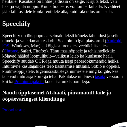
helifaile. Kasutada on lihtne ja disain on selge. Kirjuta tekst, vali
hääl ja vajuta nuppu. Kuula brauseris või tõmba fail alla. Kvaliteet
jääb küll osadele konkurentidele alla, kuid rakendus on tasuta.
Speechify
Speechify on üks populaarseimaid teksti kõneks lahendusi ja selle
nimekirja vaieldamatu esikoht. See toimib igal platvormil (
Android
,
iOS
, Windows, Mac) ja kõigis suuremates veebilehitsejates
(
Chrome
, Safari, Firefox). Tänu masinõppele ja tehisintellektile
kõlavad hääled loomulikult—valikust leiab ka kuulsuste hääli.
Speechify suudab OCR-iga muuta isegi paberdokumendid heliks.
Intuitiivne kasutajaliides teeb kasutamise lihtsaks. Sobib e-õppeks,
kuulmisõppijatele, lugemisraskustega inimestele ning kõigile, kes
tahavad mitu asja korraga teha. Pakutakse nii täiesti
tasuta
versiooni
kui ka
Premium paketti
koos lisafunktsioonidega.
Naudi tipptasemel AI-hääli, piiramatult faile ja
ööpäevaringset kliendituge
Proovi tasuta