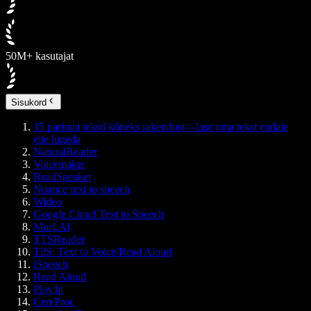
50M+ kasutajat
Sisukord
15 parimat teksti kõneks rakendust—lase oma tekst endale
ette lugeda
NaturalReader
Voicemaker
ReadSpeaker
Nuance text to speech
Wideo
Google Cloud Text to Speech
Murf.AI
TTSReader
T2S: Text to Voice/Read Aloud
iSpeech
Read Aloud
Play.ht
CereProc