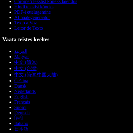
Chrome’i tekstist kõneks laiendus
Hindi tekstist kõneks
PDF-i ettelugemine
AI häälegeneraator
Texto a Voz
Leitor de Texto
Vaata teistes keeltes
العربية
Magyar
中文 (简体)
中文 (台灣)
中文 (简体 中国大陆)
Čeština
Dansk
Nederlands
English
Français
Suomi
Deutsch
हिन्दी
Italiano
日本語