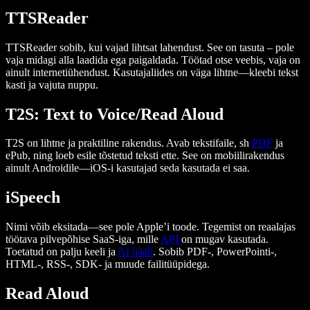
TTSReader
TTSReader sobib, kui vajad lihtsat lahendust. See on tasuta – pole
vaja midagi alla laadida ega paigaldada. Töötad otse veebis, vaja on
ainult internetiühendust. Kasutajaliides on väga lihtne—kleebi tekst
kasti ja vajuta nuppu.
T2S: Text to Voice/Read Aloud
T2S on lihtne ja praktiline rakendus. Avab tekstifaile, sh
PDF
ja
ePub, ning loeb esile tõstetud teksti ette. See on mobiilirakendus
ainult Androidile—iOS-i kasutajad seda kasutada ei saa.
iSpeech
Nimi võib eksitada—see pole Apple’i toode. Tegemist on reaalajas
töötava pilvepõhise SaaS-iga, mille
API
on mugav kasutada.
Toetatud on palju keeli ja
AI hääli
. Sobib PDF-, PowerPointi-,
HTML-, RSS-, SDK- ja muude failitüüpidega.
Read Aloud