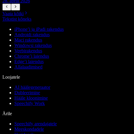
28. aprill 2026
1
Vaata kõiki
Tekstist kõneks
iPhone’i ja iPadi rakendus
Androidi rakendus
Maci rakendus
Windowsi rakendus
Veebirakendus
Chrome’i laiendus
Edge’i laiendus
Allalaadimised
Loojatele
AI häälegeneraator
Dubleerimine
Hääle kloonimine
Speechify Work
Ärile
Speechify arendajatele
Meeskondadele