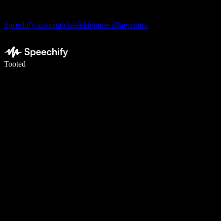
Speechify tutvustab häälekirjutuse dikteerimist
Kirjuta häälega 5× kiiremini
Tooted
Loe lähemalt