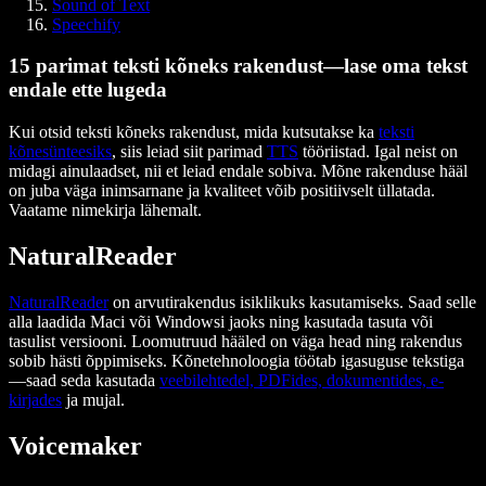
Sound of Text
Speechify
15 parimat teksti kõneks rakendust—lase oma tekst
endale ette lugeda
Kui otsid teksti kõneks rakendust, mida kutsutakse ka
teksti
kõnesünteesiks
, siis leiad siit parimad
TTS
tööriistad. Igal neist on
midagi ainulaadset, nii et leiad endale sobiva. Mõne rakenduse hääl
on juba väga inimsarnane ja kvaliteet võib positiivselt üllatada.
Vaatame nimekirja lähemalt.
NaturalReader
NaturalReader
on arvutirakendus isiklikuks kasutamiseks. Saad selle
alla laadida Maci või Windowsi jaoks ning kasutada tasuta või
tasulist versiooni. Loomutruud hääled on väga head ning rakendus
sobib hästi õppimiseks. Kõnetehnoloogia töötab igasuguse tekstiga
—saad seda kasutada
veebilehtedel, PDFides, dokumentides, e-
kirjades
ja mujal.
Voicemaker