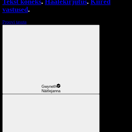
Tekst kõneks
.
Häälekirjutus
.
Kiired
vastused
.
Proovi tasuta
Gwyneth
Näitlejanna