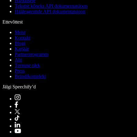
Haridusele
Tekstist kõneks API dokumentatsioon
Hääleagentide API dokumentatsioon
Ettevõttest
Meist
Kontakt
Blogi
Karjäär
Partnerprogramm
Abi
Teenuse olek
Press
Brändikomplekt
Jälgi Speechify’d