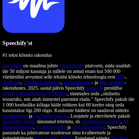
Speechify'st
#1 tekst kõneks rakendus
Speechify
on maailma juhtiv
tekst kõneks
platvorm, mida usaldab
üle 50 miljoni kasutaja ja millele on antud enam kui 500 000
viietärnilist arvustust selle tekstist kõneks tehnoloogia eest
iOS
-,
Android
-,
Chrome Extension
-,
veebirakendus
- ja
Mac desktop
-
rakendustes. 2025. aastal pälvis Speechify
Apple’ilt
prestiižse
Apple’i disainiauhinna
WWDC-l
, nimetades seda „oluliseks
ressursiks, mis aitab inimestel paremini elada.” Speechify pakub üle
1 000 loodusliku kõlaga hääle rohkem kui 60 keeles ning seda
kasutatakse ligi 200 riigis. Kuulsuste häältest on saadaval näiteks
Snoop Dogg
ja
Gwyneth Paltrow
. Loojatele ja ettevõtetele pakub
Speechify Studio
täiustatud tööriistu, sh
AI-häälegeneraatorit
,
AI-
häälekloonimist
,
AI-dubleerimist
ja
AI-häälevahetust
. Speechify
panustab ka juhtivatesse toodetesse tänu kvaliteetsele ja
kuluefektiivsele
tekst kõneks API-le
. Esindatud näiteks
The Wall