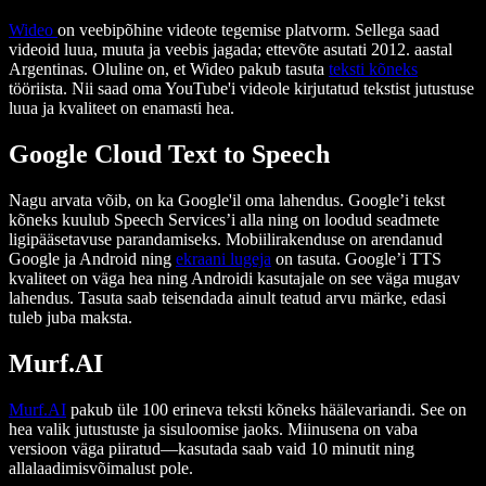
Wideo
on veebipõhine videote tegemise platvorm. Sellega saad
videoid luua, muuta ja veebis jagada; ettevõte asutati 2012. aastal
Argentinas. Oluline on, et Wideo pakub tasuta
teksti kõneks
tööriista. Nii saad oma YouTube'i videole kirjutatud tekstist jutustuse
luua ja kvaliteet on enamasti hea.
Google Cloud Text to Speech
Nagu arvata võib, on ka Google'il oma lahendus. Google’i tekst
kõneks kuulub Speech Services’i alla ning on loodud seadmete
ligipääsetavuse parandamiseks. Mobiilirakenduse on arendanud
Google ja Android ning
ekraani lugeja
on tasuta. Google’i TTS
kvaliteet on väga hea ning Androidi kasutajale on see väga mugav
lahendus. Tasuta saab teisendada ainult teatud arvu märke, edasi
tuleb juba maksta.
Murf.AI
Murf.AI
pakub üle 100 erineva teksti kõneks häälevariandi. See on
hea valik jutustuste ja sisuloomise jaoks. Miinusena on vaba
versioon väga piiratud—kasutada saab vaid 10 minutit ning
allalaadimisvõimalust pole.