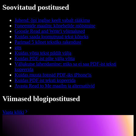
Soovitatud postitused
Juhend: õpi inglise keelt vabalt rääkima
Foneemide maailm: kõnehelide mõistmine
Google Read and Write'i võimalused
Kuidas saada loomutruud tekst kõneks
Parimad 5 kõnet tekstiks rakendust
gtts
Kuidas võtta tekst pildilt välja
Kuidas PDF-ist pilte välja võtta
Väljakutse lahendamine: miks sa ei saa PDF-ist teksti
kopeerida
Kuidas muuta fotosid PDF-iks iPhone'is
Kuidas PDF-ist teksti kopeerida
Avasta Read to Me maailm ja alternatiivid
Viimased blogipostitused
Vaata kõiki