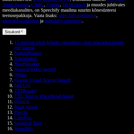
Street Journal
,
CNBC
,
Forbes
,
TechCrunch
ja muudes juhtivates
meediakanalites, on Speechify maailma suurim kõnesünteesi
teenusepakkuja. Vaata lisaks:
speechify.com/news
,
speechify.com/blog
ja
speechify.com/press
.
Sisukord
15 parimat teksti kõneks rakendust—lase oma tekst endale
ette lugeda
NaturalReader
Voicemaker
ReadSpeaker
Nuance text to speech
Wideo
Google Cloud Text to Speech
Murf.AI
TTSReader
T2S: Text to Voice/Read Aloud
iSpeech
Read Aloud
Play.ht
CereProc
Sound of Text
Speechify