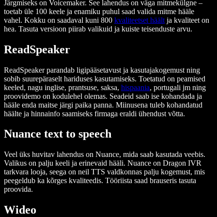
Järgmiseks on Voicemaker. See lahendus on väga mitmekülgne –
toetab üle 100 keele ja enamiku puhul saad valida mitme hääle
vahel. Kokku on saadaval kuni 800
kvaliteetset häält
ja kvaliteet on
hea. Tasuta versioon piirab valikuid ja kuiste teisenduste arvu.
ReadSpeaker
ReadSpeaker parandab ligipääsetavust ja kasutajakogemust ning
sobib suurepäraselt hariduses kasutamiseks. Toetatud on peamised
keeled, nagu inglise, prantsuse, saksa,
hispaania
, portugali jm ning
proovidemo on kodulehel olemas. Seadeid saab ise kohandada ja
hääle enda maitse järgi paika panna. Miinusena tuleb kohandatud
häälte ja hinnainfo saamiseks firmaga eraldi ühendust võtta.
Nuance text to speech
Veel üks huvitav lahendus on Nuance, mida saab kasutada veebis.
Valikus on palju keeli ja erinevaid hääli. Nuance on Dragon IVR
tarkvara looja, seega on neil TTS valdkonnas palju kogemust, mis
peegeldub ka kõrges kvaliteedis. Tööriista saad brauseris tasuta
proovida.
Wideo