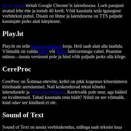
Read Aloud
töötab Google Chrome’is laiendusena. Loeb parajasti
avatud lehe ette ja toetab 40 keelt. Võid kasutada seda igasuguse
veebiteksti puhul. Disain on lihtne ja laiendusena on TTS paljude
kasutajate jaoks alati käepärane.
Play.ht
Play.ht on selle
häälegeneraatori
looja. Heli saab alati alla laadida.
Võimalik on valida
MP3
või
WAV
failivormingu vahel. Peamine
miinus—tasuta versiooni pole ja hind võib paljude jaoks olla kõrge.
CereProc
CereProc on Šotimaa ettevõte, kellel on pikk kogemus kõnesünteesi
tööriistade arendamisel. Nad keskenduvad teksti kõneks
lahendustele ja
hääle kloonimisele
. Keelevalik pole suur, aga hääled
on kvaliteetsed. Tahad kasutada oma häält? Nüüd on see võimalik,
kuid odav see kindlasti ei ole.
Sound of Text
Sound of Text on tasuta veebirakendus, millega saab tekstist luua