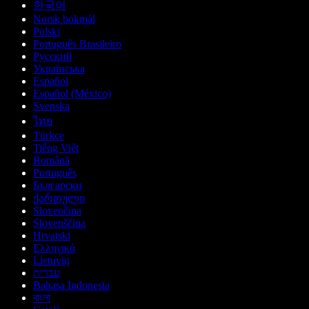
한국어
Norsk bokmål
Polski
Português Brasileiro
Русский
Українська
Español
Español (México)
Svenska
ไทย
Türkçe
Tiếng Việt
Română
Português
Български
ქართული
Slovenčina
Slovenščina
Hrvatski
Ελληνικά
Lietuvių
עברית
Bahasa Indonesia
বাংলা