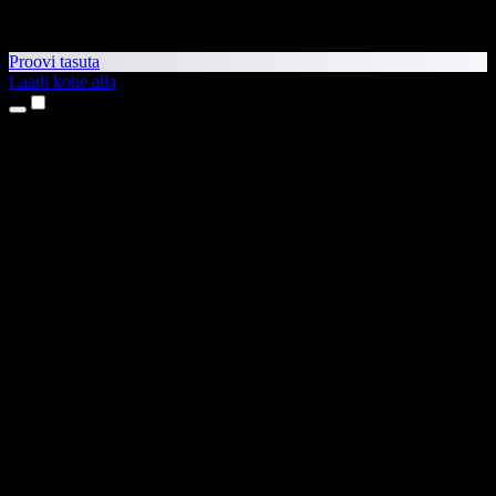
Proovi tasuta
Laadi kohe alla
Tooted
Tekst kõneks
iPhone’i ja iPadi rakendused
Androidi rakendus
Chrome’i laiendus
Edge’i laiendus
Veebirakendus
Maci rakendus
Windowsi rakendus