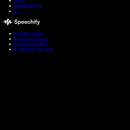
Català
Bahasa Melayu
اردو
Küpsiste seaded
Kasutustingimused
Privaatsuspoliitika
© Speechify Inc 2026