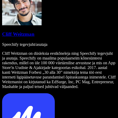
Cliff Weitzman
Speechify tegevjuht/asutaja
Cliff Weitzman on düsleksia eestkõneleja ning Speechify tegevjuht
ja asutaja. Speechify on maailma populaarseim kõnesünteesi
rakendus, millel on üle 100 000 viietärnilise arvustuse ja mis on App
Store'is Uudiste & Ajakirjade kategoorias esikohal. 2017. aastal
kanti Weitzman Forbesi „30 alla 30” nimekirja tema töö eest
interneti ligipääsetavuse parandamisel õpiraskustega inimestele. Cliff
Weitzmanist on kirjutanud ka EdSurge, Inc, PC Mag, Entrepreneur,
Mashable ja paljud teised juhtivad väljaanded.