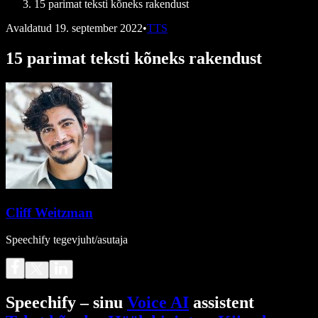
15 parimat teksti kõneks rakendust
Avaldatud
19. september 2022
•
TTS
15 parimat teksti kõneks rakendust
Cliff Weitzman
Speechify tegevjuht/asutaja
Speechify – sinu
Voice AI
assistent