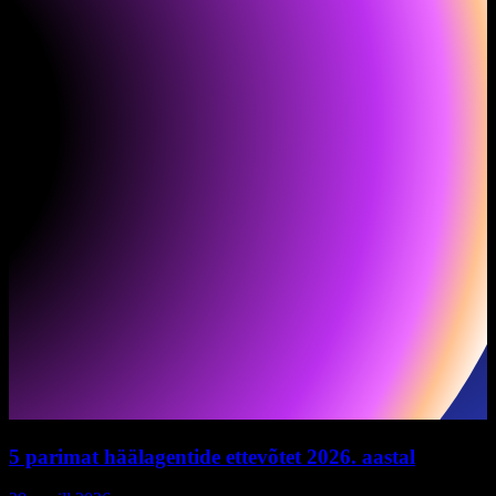
5 parimat häälagentide ettevõtet 2026. aastal