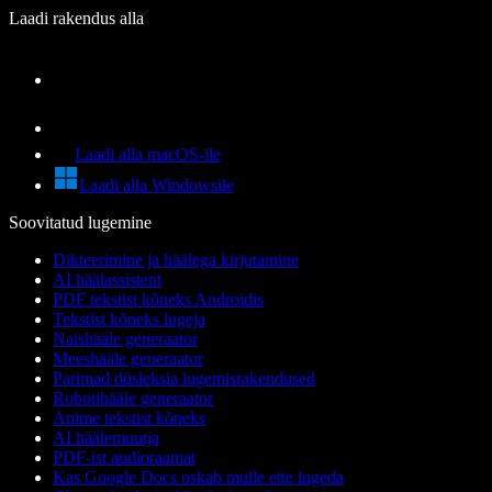
Laadi rakendus alla
Laadi alla macOS-ile
Laadi alla Windowsile
Soovitatud lugemine
Dikteerimine ja häälega kirjutamine
AI häälassistent
PDF tekstist kõneks Androidis
Tekstist kõneks lugeja
Naishääle generaator
Meeshääle generaator
Parimad düsleksia lugemisrakendused
Robotihääle generaator
Anime tekstist kõneks
AI häälemuutja
PDF-ist audioraamat
Kas Google Docs oskab mulle ette lugeda