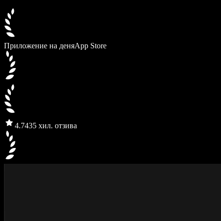
Приложение на деня
App Store
4.7
435 хил. отзива