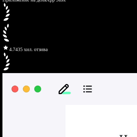
4.7
435 хил. отзива