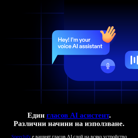
Един
гласов AI асистент
.
Различни начини на използване.
Speechify
е вашият гласов AI слой на всяко устройство