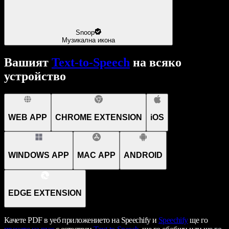
Snoop
Музикална икона
Вашият
Text-to-Speech
на всяко
устройство
WEB APP
CHROME EXTENSION
iOS
WINDOWS APP
MAC APP
ANDROID
EDGE EXTENSION
Качете PDF в уеб приложението на Speechify и
Speechify
ще го