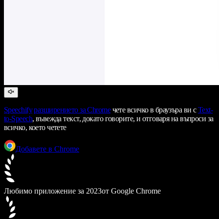
Speechify
разширението за Chrome
чете всичко в браузъра ви с
Text-
to-Speech
, въвежда текст, докато говорите, и отговаря на въпроси за
всичко, което четете
Добавете в Chrome
Любимо приложение за 2023
от Google Chrome