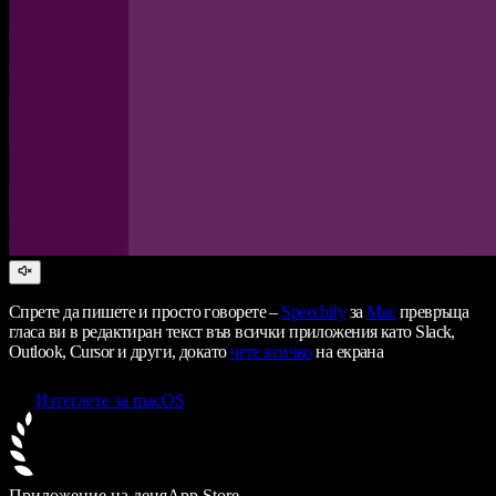
Спрете да пишете и просто говорете –
Speechify
за
Mac
превръща
гласа ви в редактиран текст във всички приложения като Slack,
Outlook, Cursor и други, докато
чете всичко
на екрана
Изтеглете за macOS
Приложение на деня
App Store