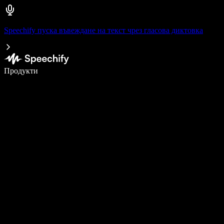
Speechify пуска въвеждане на текст чрез гласова диктовка
Пишете 5× по-бързо с гласово въвеждане
Продукти
Научете повече