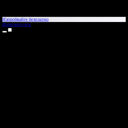
Изпробвайте безплатно
Изтеглете сега
Продукти
Текст в реч
Приложения за iPhone и iPad
Приложение за Android
Разширение за Chrome
Разширение за Edge
Уеб приложение
Приложение за Mac
Приложение за Windows