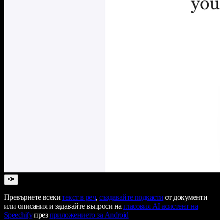
Превърнете всеки
текст в реч
,
създавайте подкасти
от документи
или описания и задавайте въпроси на
гласовия AI асистент на
Speechify
през
приложението за Android