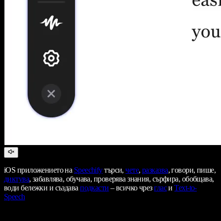
iOS приложението на
Speechify
търси,
чете
,
разказва
, говори, пише,
диктува
, забавлява, обучава, проверява знания, сърфира, обобщава,
води бележки и създава
подкасти
– всичко чрез
глас
и
Text-to-
Speech