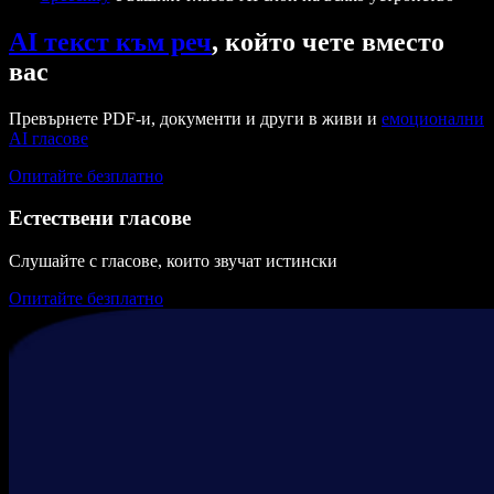
AI текст към реч
, който чете вместо
вас
Превърнете PDF-и, документи и други в живи и
емоционални
AI гласове
Опитайте безплатно
Естествени гласове
Слушайте с гласове, които звучат истински
Опитайте безплатно