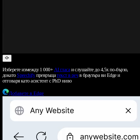
Изберете измежду 1 000+
AI гласа
и слушайте до 4,5x по-бързо,
докато
Speechify
превръща
текст в реч
в браузъра ви Edge и
отговаря като асистент с PhD ниво
Добавете в Edge