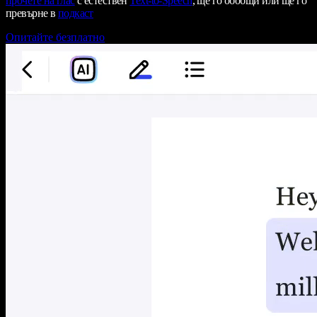
прочете на глас
с естествен
Text-to-Speech
, ще го обобщи или ще го
превърне в
подкаст
Опитайте безплатно