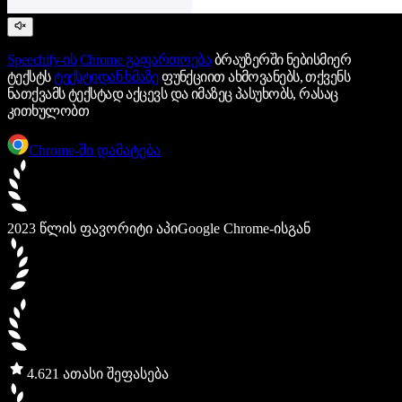
Speechify-ის
Chrome გაფართოება
ბრაუზერში ნებისმიერ
ტექსტს
ტექსტიდან ხმაზე
ფუნქციით ახმოვანებს, თქვენს
ნათქვამს ტექსტად აქცევს და იმაზეც პასუხობს, რასაც
კითხულობთ
Chrome-ში დამატება
2023 წლის ფავორიტი აპი
Google Chrome-ისგან
4.6
21 ათასი შეფასება