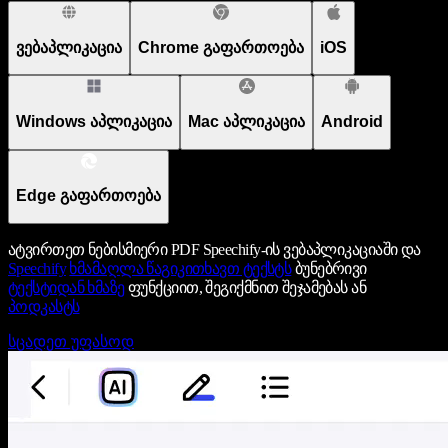
ვებაპლიკაცია
Chrome გაფართოება
iOS
Windows აპლიკაცია
Mac აპლიკაცია
Android
Edge გაფართოება
ატვირთეთ ნებისმიერი PDF Speechify-ის ვებაპლიკაციაში და
Speechify
ხმამაღლა წაგიკითხავთ ტექსტს
ბუნებრივი
ტექსტიდან ხმაზე
ფუნქციით, შეგიქმნით შეჯამებას ან
პოდკასტს
სცადეთ უფასოდ