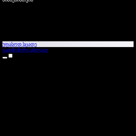
უფასოდ სცადე
გადმოწერე ახლავე
პროდუქტები
ტექსტი ხმაში
iPhone & iPad აპები
Android აპი
Chrome გაფართოება