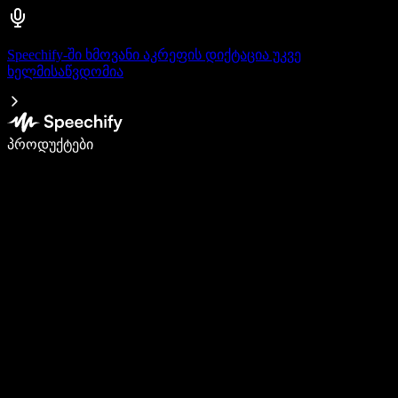
Speechify-ში ხმოვანი აკრეფის დიქტაცია უკვე
ხელმისაწვდომია
დაწერე 5-ჯერ სწრაფად ხმით კარნახით
პროდუქტები
გაიგე მეტი