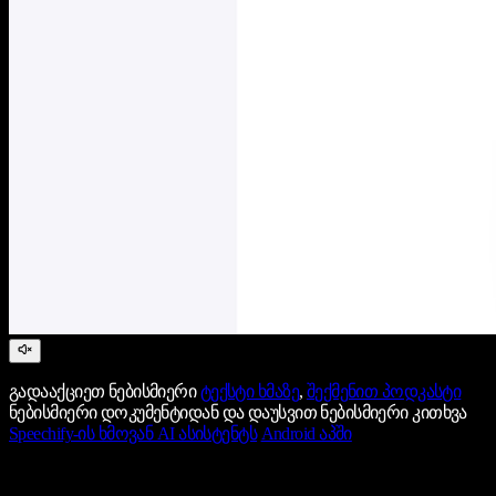
გადააქციეთ ნებისმიერი
ტექსტი ხმაზე
,
შექმენით პოდკასტი
ნებისმიერი დოკუმენტიდან და დაუსვით ნებისმიერი კითხვა
Speechify-ის ხმოვან AI ასისტენტს
Android აპში