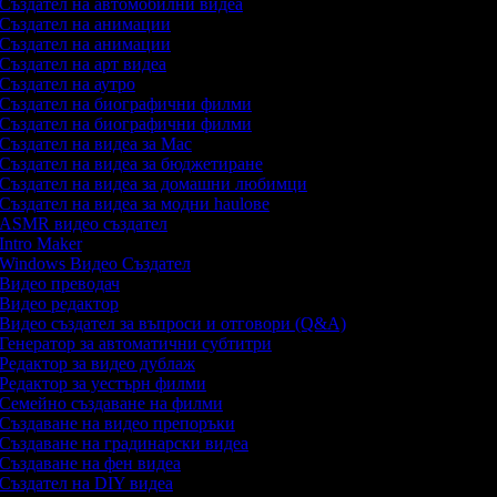
Създател на автомобилни видеа
Създател на анимации
Създател на анимации
Създател на арт видеа
Създател на аутро
Създател на биографични филми
Създател на биографични филми
Създател на видеа за Mac
Създател на видеа за бюджетиране
Създател на видеа за домашни любимци
Създател на видеа за модни haulове
ASMR видео създател
Intro Maker
Windows Видео Създател
Видео преводач
Видео редактор
Видео създател за въпроси и отговори (Q&A)
Генератор за автоматични субтитри
Редактор за видео дублаж
Редактор за уестърн филми
Семейно създаване на филми
Създаване на видео препоръки
Създаване на градинарски видеа
Създаване на фен видеа
Създател на DIY видеа