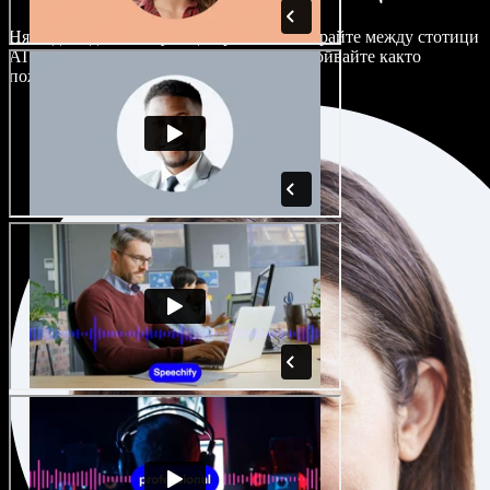
Няма два еднакво звучащи проекта. Избирайте между стотици
AI гласови актьори и акценти и ги настройвайте както
пожелаете.