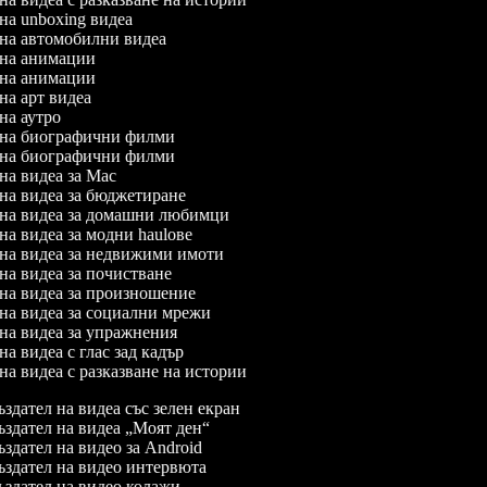
 на unboxing видеа
л на автомобилни видеа
л на анимации
л на анимации
 на арт видеа
 на аутро
л на биографични филми
л на биографични филми
 на видеа за Mac
 на видеа за бюджетиране
л на видеа за домашни любимци
 на видеа за модни haulове
л на видеа за недвижими имоти
 на видеа за почистване
л на видеа за произношение
л на видеа за социални мрежи
 на видеа за упражнения
 на видеа с глас зад кадър
 на видеа с разказване на истории
здател на видеа със зелен екран
здател на видеа „Моят ден“
здател на видео за Android
здател на видео интервюта
здател на видео колажи