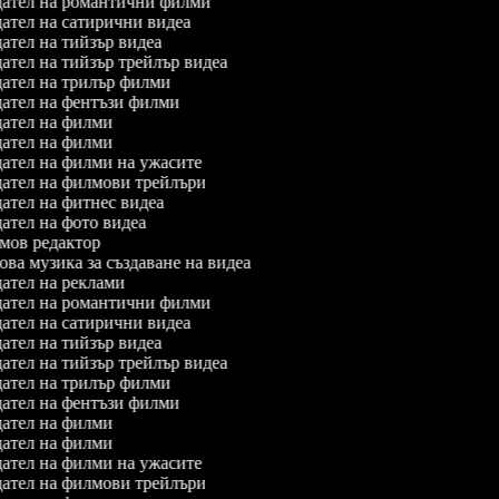
ател на романтични филми
ател на сатирични видеа
ател на тийзър видеа
ател на тийзър трейлър видеа
ател на трилър филми
ател на фентъзи филми
ател на филми
ател на филми
ател на филми на ужасите
ател на филмови трейлъри
ател на фитнес видеа
ател на фото видеа
ов редактор
ва музика за създаване на видеа
ател на реклами
ател на романтични филми
ател на сатирични видеа
ател на тийзър видеа
ател на тийзър трейлър видеа
ател на трилър филми
ател на фентъзи филми
ател на филми
ател на филми
ател на филми на ужасите
ател на филмови трейлъри