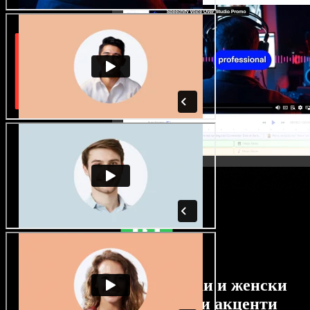
Огромен избор от мъжки и женски
гласове с най-различни акценти