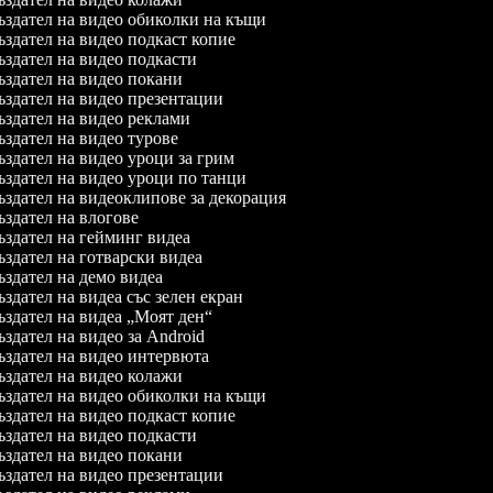
здател на видео обиколки на къщи
здател на видео подкаст копие
здател на видео подкасти
здател на видео покани
здател на видео презентации
здател на видео реклами
здател на видео турове
здател на видео уроци за грим
здател на видео уроци по танци
здател на видеоклипове за декорация
здател на влогове
здател на гейминг видеа
здател на готварски видеа
здател на демо видеа
здател на видеа със зелен екран
здател на видеа „Моят ден“
здател на видео за Android
здател на видео интервюта
здател на видео колажи
здател на видео обиколки на къщи
здател на видео подкаст копие
здател на видео подкасти
здател на видео покани
здател на видео презентации