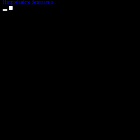
Изпробвайте безплатно
Продукти
Текст в реч
Приложения за iPhone и iPad
Приложение за Android
Разширение за Chrome
Разширение за Edge
Уеб приложение
Приложение за Mac
Приложение за Windows
AI генератор на глас
Гласов запис
Дублаж