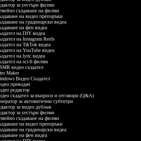
дактор за уестърн филми
мейно създаване на филми
здаване на видео препоръки
здаване на градинарски видеа
здаване на фен видеа
здател на DIY видеа
здател на Instagram Reels
здател на TikTok видеа
здател на YouTube видеа
здател на lyric видеа
здател на sci-fi филми
MR видео създател
tro Maker
ndows Видео Създател
део преводач
део редактор
део създател за въпроси и отговори (Q&A)
нератор за автоматични субтитри
дактор за видео дублаж
дактор за уестърн филми
мейно създаване на филми
здаване на видео препоръки
здаване на градинарски видеа
здаване на фен видеа
здател на DIY видеа