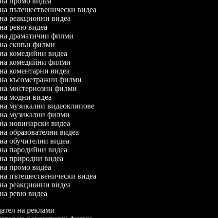
л на промо видеа
л на пътешественически видеа
л на реакционни видеа
л на ревю видеа
л на драматични филми
л на екшън филми
л на комедийни видеа
л на комедийни филми
л на коментарни видеа
л на късометражни филми
л на мистериозни филми
л на модни видеа
л на музикални видеоклипове
л на музикални филми
л на новинарски видеа
 на образователни видеа
л на обучителни видеа
л на пародийни видеа
л на природни видеа
л на промо видеа
л на пътешественически видеа
л на реакционни видеа
л на ревю видеа
ател на реклами