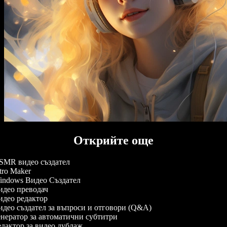
Открийте още
MR видео създател
tro Maker
ndows Видео Създател
део преводач
део редактор
део създател за въпроси и отговори (Q&A)
нератор за автоматични субтитри
дактор за видео дублаж