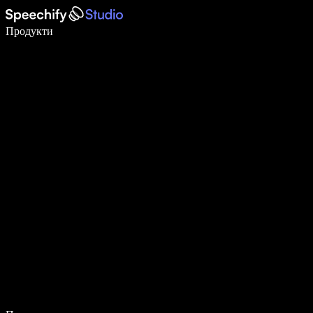
Пишете 5× по-бързо с гласово въвеждане
Продукти
Научете повече