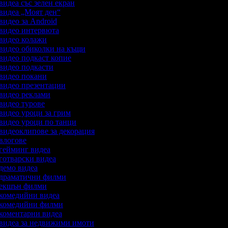
 видеа със зелен екран
 видеа „Моят ден“
 видео за Android
а видео интервюта
а видео колажи
а видео обиколки на къщи
 видео подкаст копие
 видео подкасти
а видео покани
а видео презентации
а видео реклами
 видео турове
 видео уроци за грим
 видео уроци по танци
 видеоклипове за декорация
 влогове
а гейминг видеа
 готварски видеа
 демо видеа
а драматични филми
а екшън филми
а комедийни видеа
а комедийни филми
а коментарни видеа
а видеа за недвижими имоти