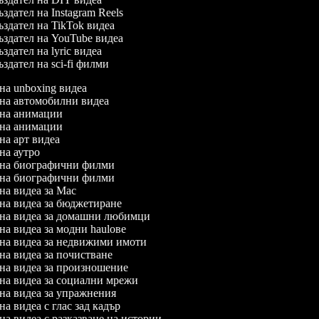
здател на Instagram Reels
здател на TikTok видеа
здател на YouTube видеа
здател на lyric видеа
здател на sci-fi филми
 на unboxing видеа
л на автомобилни видеа
л на анимации
л на анимации
 на арт видеа
 на аутро
л на биографични филми
л на биографични филми
 на видеа за Mac
 на видеа за бюджетиране
л на видеа за домашни любимци
 на видеа за модни haulове
л на видеа за недвижими имоти
 на видеа за почистване
л на видеа за произношение
л на видеа за социални мрежи
 на видеа за упражнения
 на видеа с глас зад кадър
 на видеа с разказване на истории