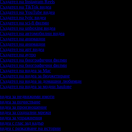
Създател на Instagram Reels
Създател на TikTok видеа
Създател на YouTube видеа
Създател на lyric видеа
Създател на sci-fi филми
Създател на unboxing видеа
Създател на автомобилни видеа
Създател на анимации
Създател на анимации
Създател на арт видеа
Създател на аутро
Създател на биографични филми
Създател на биографични филми
Създател на видеа за Mac
Създател на видеа за бюджетиране
Създател на видеа за домашни любимци
Създател на видеа за модни haulове
а видеа за недвижими имоти
 видеа за почистване
а видеа за произношение
 видеа за социални мрежи
 видеа за упражнения
 видеа с глас зад кадър
 видеа с разказване на истории