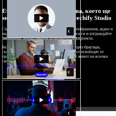
Ето само малка част от това, което ще
можете да правите със Speechify Studio
Създавайте дублажи, добавяйте стокови изображения, аудио и
видео без авторски права, клонирайте гласа си и изграждайте
завършени, впечатляващи аудио-визуални проекти.
Без крива на обучение и с достъп изцяло през браузъра,
създателите на съдържание вече могат да се освободят от
традиционните ограничения и да вдъхнат живот на всички
свои креативни идеи.
Стартирай Studio