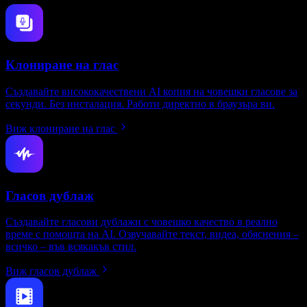
Клониране на глас
Създавайте висококачествени AI копия на човешки гласове за
секунди. Без инсталация. Работи директно в браузъра ви.
Виж клониране на глас
Гласов дублаж
Създавайте гласови дублажи с човешко качество в реално
време с помощта на AI. Озвучавайте текст, видеа, обяснения –
всичко – във всякакъв стил.
Виж гласов дублаж