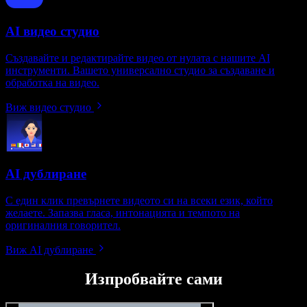
AI видео студио
Създавайте и редактирайте видео от нулата с нашите AI
инструменти. Вашето универсално студио за създаване и
обработка на видео.
Виж видео студио
AI дублиране
С един клик превърнете видеото си на всеки език, който
желаете. Запазва гласа, интонацията и темпото на
оригиналния говорител.
Виж AI дублиране
Изпробвайте сами