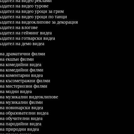
здател на видео реклами
здател на видео турове
здател на видео уроци за грим
здател на видео уроци по танци
здател на видеоклипове за декорация
здател на влогове
здател на гейминг видеа
здател на готварски видеа
здател на демо видеа
л на драматични филми
л на екшън филми
л на комедийни видеа
л на комедийни филми
л на коментарни видеа
л на късометражни филми
л на мистериозни филми
л на модни видеа
л на музикални видеоклипове
л на музикални филми
л на новинарски видеа
 на образователни видеа
л на обучителни видеа
л на пародийни видеа
л на природни видеа