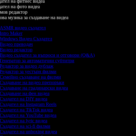
ател на фитнес видеа
ател на фото видеа
ов редактор
ва музика за създаване на видеа
ASMR видео създател
Intro Maker
Windows Видео Създател
Видео преводач
Видео редактор
Видео създател за въпроси и отговори (Q&A)
Генератор за автоматични субтитри
Редактор за видео дублаж
Редактор за уестърн филми
Семейно създаване на филми
Създаване на видео препоръки
Създаване на градинарски видеа
Създаване на фен видеа
Създател на DIY видеа
Създател на Instagram Reels
Създател на TikTok видеа
Създател на YouTube видеа
Създател на lyric видеа
Създател на sci-fi филми
Създател на unboxing видеа