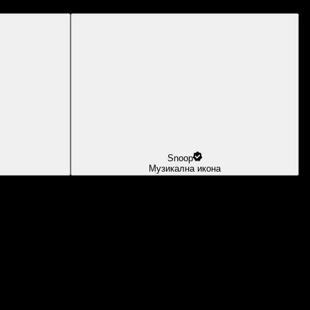
Snoop
Музикална икона