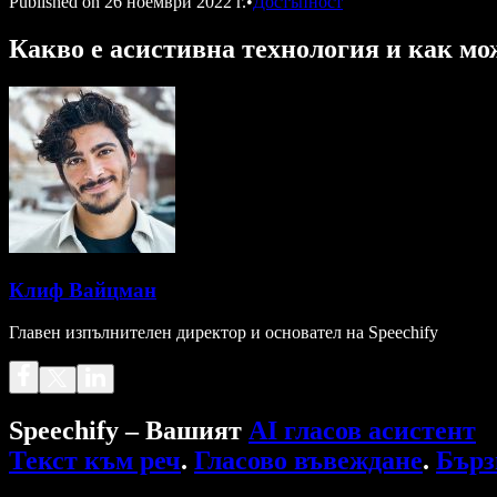
Published on
26 ноември 2022 г.
•
Достъпност
Какво е асистивна технология и как мо
Клиф Вайцман
Главен изпълнителен директор и основател на Speechify
Speechify – Вашият
AI гласов асистент
Текст към реч
.
Гласово въвеждане
.
Бърз