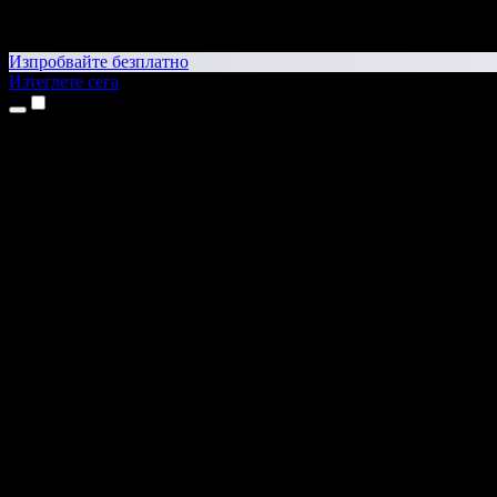
Изпробвайте безплатно
Изтеглете сега
Продукти
Текст в реч
Приложения за iPhone и iPad
Приложение за Android
Разширение за Chrome
Разширение за Edge
Уеб приложение
Приложение за Mac
Приложение за Windows