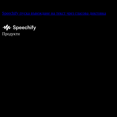
Speechify пуска въвеждане на текст чрез гласова диктовка
Пишете 5× по-бързо с гласово въвеждане
Продукти
Научете повече