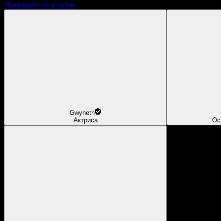
Пробвайте безплатно
Gwyneth
Актриса
Ос