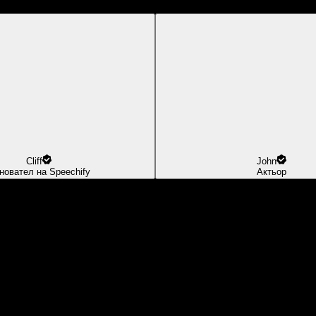
Cliff
John
новател на Speechify
Актьор