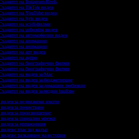
ъздател на Instagram Reels
ъздател на TikTok видеа
ъздател на YouTube видеа
ъздател на lyric видеа
ъздател на sci-fi филми
ъздател на unboxing видеа
ъздател на автомобилни видеа
ъздател на анимации
ъздател на анимации
ъздател на арт видеа
ъздател на аутро
ъздател на биографични филми
ъздател на биографични филми
ъздател на видеа за Mac
ъздател на видеа за бюджетиране
ъздател на видеа за домашни любимци
ъздател на видеа за модни haulове
а видеа за недвижими имоти
а видеа за почистване
а видеа за произношение
а видеа за социални мрежи
а видеа за упражнения
 видеа с глас зад кадър
а видеа с разказване на истории