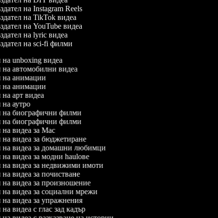
дател на Instagram Reels
дател на TikTok видеа
дател на YouTube видеа
дател на lyric видеа
дател на sci-fi филми
л на unboxing видеа
ел на автомобилни видеа
ел на анимации
ел на анимации
л на арт видеа
л на аутро
ел на биографични филми
ел на биографични филми
л на видеа за Mac
л на видеа за бюджетиране
ел на видеа за домашни любимци
л на видеа за модни haulове
ел на видеа за недвижими имоти
л на видеа за почистване
л на видеа за произношение
л на видеа за социални мрежи
л на видеа за упражнения
л на видеа с глас зад кадър
л на видеа с разказване на истории