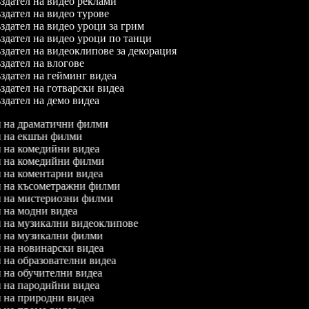
дател на видео реклами
дател на видео турове
дател на видео уроци за грим
дател на видео уроци по танци
дател на видеоклипове за декорация
дател на влогове
дател на гейминг видеа
дател на готварски видеа
дател на демо видеа
ел на драматични филми
ел на екшън филми
ел на комедийни видеа
ел на комедийни филми
л на коментарни видеа
ел на късометражни филми
ел на мистериозни филми
л на модни видеа
ел на музикални видеоклипове
ел на музикални филми
л на новинарски видеа
л на образователни видеа
л на обучителни видеа
ел на пародийни видеа
л на природни видеа