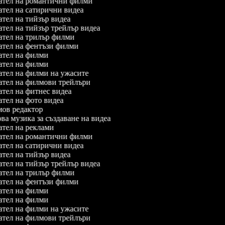
тел на романтични филми
тел на сатирични видеа
тел на тийзър видеа
тел на тийзър трейлър видеа
тел на трилър филми
тел на фентъзи филми
тел на филми
тел на филми
тел на филми на ужасите
тел на филмови трейлъри
тел на фитнес видеа
тел на фото видеа
в редактор
а музика за създаване на видеа
тел на реклами
тел на романтични филми
тел на сатирични видеа
тел на тийзър видеа
тел на тийзър трейлър видеа
тел на трилър филми
тел на фентъзи филми
тел на филми
тел на филми
тел на филми на ужасите
тел на филмови трейлъри