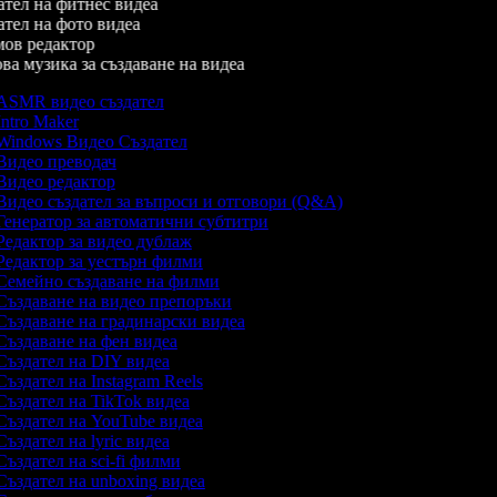
тел на фитнес видеа
тел на фото видеа
в редактор
а музика за създаване на видеа
ASMR видео създател
ntro Maker
indows Видео Създател
идео преводач
идео редактор
идео създател за въпроси и отговори (Q&A)
енератор за автоматични субтитри
едактор за видео дублаж
едактор за уестърн филми
емейно създаване на филми
ъздаване на видео препоръки
ъздаване на градинарски видеа
ъздаване на фен видеа
ъздател на DIY видеа
ъздател на Instagram Reels
ъздател на TikTok видеа
ъздател на YouTube видеа
ъздател на lyric видеа
ъздател на sci-fi филми
ъздател на unboxing видеа