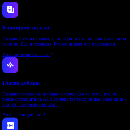
Клониране на глас
Създавайте висококачествени AI копия на човешки гласове за
секунди. Без инсталация. Работи директно в браузъра ви.
Виж клониране на глас
Гласов дублаж
Създавайте гласови дублажи с човешко качество в реално
време с помощта на AI. Озвучавайте текст, видеа, обяснения –
всичко – във всякакъв стил.
Виж гласов дублаж