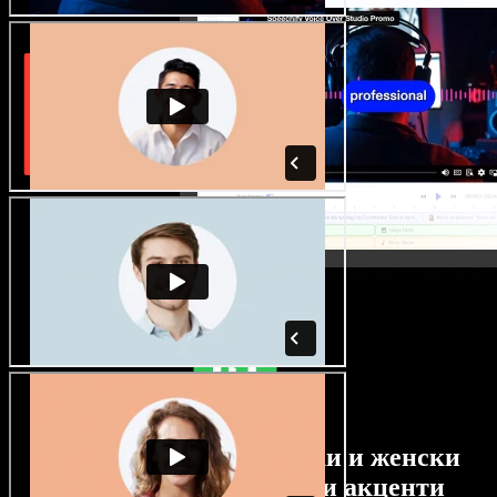
Огромен избор от мъжки и женски
гласове с най-различни акценти