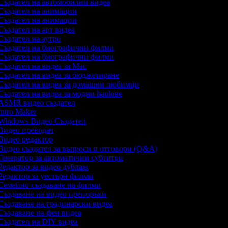
ъздател на автомобилни видеа
ъздател на анимации
ъздател на анимации
ъздател на арт видеа
ъздател на аутро
ъздател на биографични филми
ъздател на биографични филми
ъздател на видеа за Mac
ъздател на видеа за бюджетиране
ъздател на видеа за домашни любимци
ъздател на видеа за модни haulове
ASMR видео създател
ntro Maker
indows Видео Създател
идео преводач
идео редактор
идео създател за въпроси и отговори (Q&A)
енератор за автоматични субтитри
едактор за видео дублаж
едактор за уестърн филми
емейно създаване на филми
ъздаване на видео препоръки
ъздаване на градинарски видеа
ъздаване на фен видеа
ъздател на DIY видеа