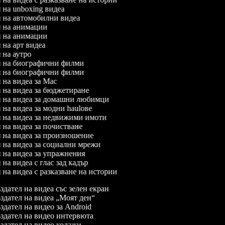
л на unboxing видеа
ел на автомобилни видеа
ел на анимации
ел на анимации
л на арт видеа
л на аутро
ел на биографични филми
ел на биографични филми
л на видеа за Mac
л на видеа за бюджетиране
ел на видеа за домашни любимци
л на видеа за модни haulове
ел на видеа за недвижими имоти
л на видеа за почистване
л на видеа за произношение
л на видеа за социални мрежи
л на видеа за упражнения
л на видеа с глас зад кадър
л на видеа с разказване на истории
дател на видеа със зелен екран
дател на видеа „Моят ден“
дател на видео за Android
здател на видео интервюта
дател на видео колажи