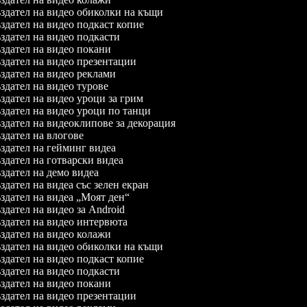
дател на видео обиколки на къщи
дател на видео подкаст копие
дател на видео подкасти
дател на видео покани
дател на видео презентации
дател на видео реклами
дател на видео турове
дател на видео уроци за грим
дател на видео уроци по танци
дател на видеоклипове за декорация
дател на влогове
дател на гейминг видеа
дател на готварски видеа
дател на демо видеа
дател на видеа със зелен екран
дател на видеа „Моят ден“
дател на видео за Android
здател на видео интервюта
дател на видео колажи
дател на видео обиколки на къщи
дател на видео подкаст копие
дател на видео подкасти
дател на видео покани
дател на видео презентации