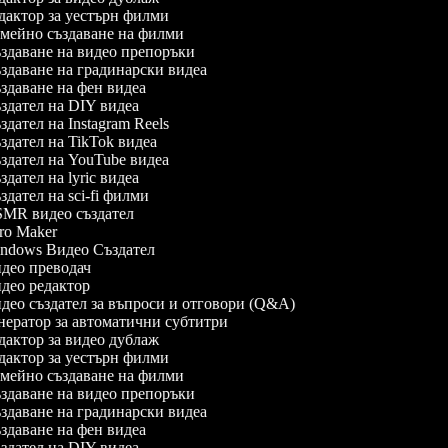
актор за уестърн филми
мейно създаване на филми
здаване на видео препоръки
даване на градинарски видеа
даване на фен видеа
дател на DIY видеа
дател на Instagram Reels
дател на TikTok видеа
дател на YouTube видеа
дател на lyric видеа
дател на sci-fi филми
MR видео създател
ro Maker
ndows Видео Създател
део преводач
део редактор
ео създател за въпроси и отговори (Q&A)
ератор за автоматични субтитри
актор за видео дублаж
актор за уестърн филми
мейно създаване на филми
здаване на видео препоръки
даване на градинарски видеа
даване на фен видеа
дател на DIY видеа