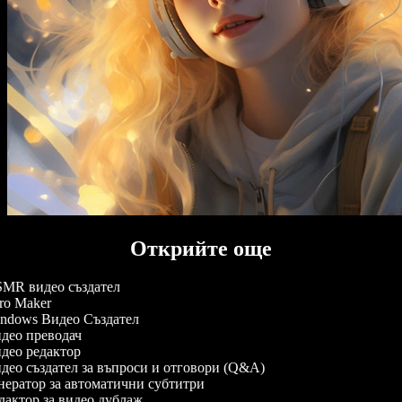
Открийте още
MR видео създател
ro Maker
ndows Видео Създател
део преводач
део редактор
ео създател за въпроси и отговори (Q&A)
ератор за автоматични субтитри
актор за видео дублаж