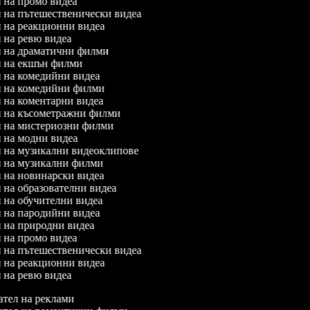
л на промо видеа
л на пътешественически видеа
л на реакционни видеа
л на ревю видеа
ел на драматични филми
ел на екшън филми
ел на комедийни видеа
ел на комедийни филми
л на коментарни видеа
ел на късометражни филми
ел на мистериозни филми
л на модни видеа
ел на музикални видеоклипове
ел на музикални филми
л на новинарски видеа
л на образователни видеа
л на обучителни видеа
ел на пародийни видеа
л на природни видеа
л на промо видеа
л на пътешественически видеа
л на реакционни видеа
л на ревю видеа
тел на реклами