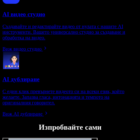
AI видео студио
Създавайте и редактирайте видео от нулата с нашите AI
инструменти. Вашето универсално студио за създаване и
обработка на видео.
Виж видео студио
AI дублиране
С един клик превърнете видеото си на всеки език, който
желаете. Запазва гласа, интонацията и темпото на
оригиналния говорител.
Виж AI дублиране
Изпробвайте сами