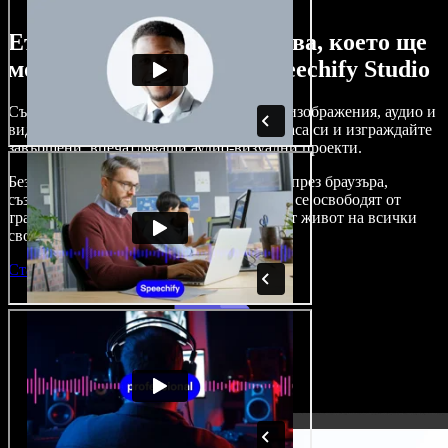
Ето само малка част от това, което ще
можете да правите със Speechify Studio
Създавайте дублажи, добавяйте стокови изображения, аудио и
видео без авторски права, клонирайте гласа си и изграждайте
завършени, впечатляващи аудио-визуални проекти.
Без крива на обучение и с достъп изцяло през браузъра,
създателите на съдържание вече могат да се освободят от
традиционните ограничения и да вдъхнат живот на всички
свои креативни идеи.
Стартирай Studio