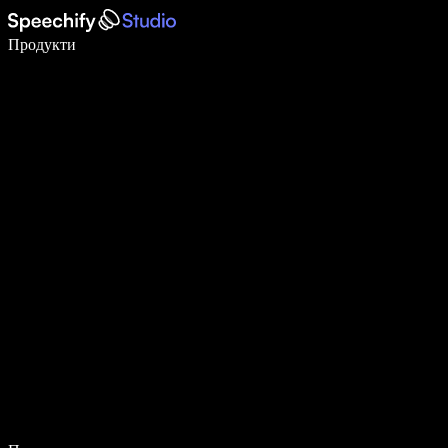
Пишете 5× по-бързо с гласово въвеждане
Продукти
Научете повече