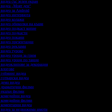
а видеа със зелен екран
а видеа „Моят ден“
а видео за Android
а видео интервюта
а видео колажи
а видео обиколки на къщи
а видео подкаст копие
а видео подкасти
а видео покани
а видео презентации
а видео реклами
а видео турове
а видео уроци за грим
а видео уроци по танци
а видеоклипове за декорация
а влогове
а гейминг видеа
а готварски видеа
а демо видеа
на драматични филми
на екшън филми
а комедийни видеа
на комедийни филми
а коментарни видеа
а видеа за недвижими имоти