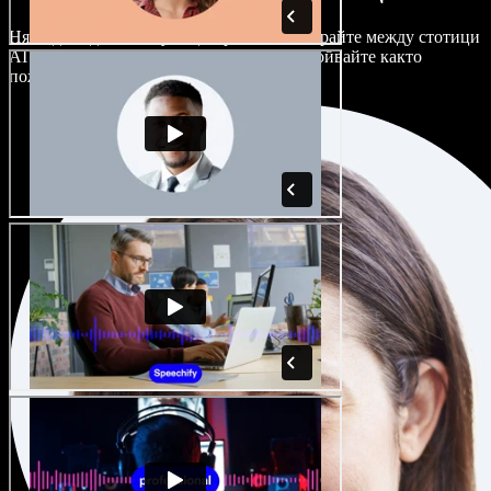
Няма два еднакво звучащи проекта. Избирайте между стотици
AI гласови актьори и акценти и ги настройвайте както
пожелаете.