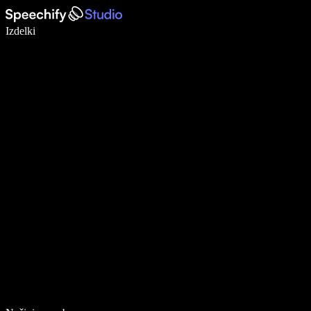
Pišite 5× hitreje z narekovanjem
Izdelki
Več o tem