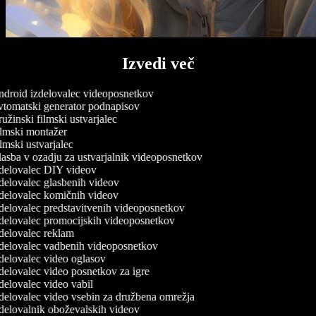
Izvedi več
droid izdelovalec videoposnetkov
tomatski generator podnapisov
žinski filmski ustvarjalec
lmski montažer
mski ustvarjalec
asba v ozadju za ustvarjalnik videoposnetkov
delovalec DIY videov
delovalec glasbenih videov
delovalec komičnih videov
delovalec predstavitvenih videoposnetkov
delovalec promocijskih videoposnetkov
delovalec reklam
delovalec vadbenih videoposnetkov
delovalec video oglasov
delovalec video posnetkov za igre
delovalec video vabil
delovalec video vsebin za družbena omrežja
delovalnik oboževalskih videov