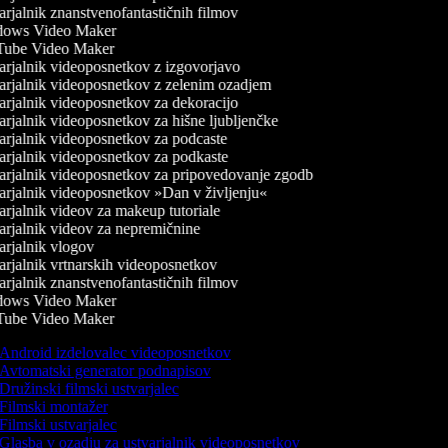
rjalnik znanstvenofantastičnih filmov
ows Video Maker
ube Video Maker
rjalnik videoposnetkov z izgovorjavo
rjalnik videoposnetkov z zelenim ozadjem
rjalnik videoposnetkov za dekoracijo
rjalnik videoposnetkov za hišne ljubljenčke
rjalnik videoposnetkov za podcaste
rjalnik videoposnetkov za podkaste
rjalnik videoposnetkov za pripovedovanje zgodb
rjalnik videoposnetkov »Dan v življenju«
rjalnik videov za makeup tutoriale
rjalnik videov za nepremičnine
rjalnik vlogov
rjalnik vrtnarskih videoposnetkov
rjalnik znanstvenofantastičnih filmov
ows Video Maker
ube Video Maker
Android izdelovalec videoposnetkov
Avtomatski generator podnapisov
Družinski filmski ustvarjalec
Filmski montažer
Filmski ustvarjalec
Glasba v ozadju za ustvarjalnik videoposnetkov