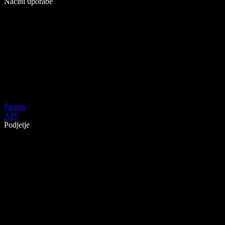
Načini uporabe
Prenos
API
Podjetje