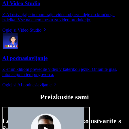
AI Video Studio
Z AI ustvarjajte in montirajte videe od prve ideje do končnega
izdelka. Vse na enem mestu za video produkcijo.
Oglej si Video Studio
AI podnaslavljanje
Z enim klikom prevedite video v katerikoli jezik. Ohranite glas,
intonacijo in tempo govorca.
Oglej si AI podnaslavljanje
Preizkusite sami
Le nekaj primerov, kaj lahko ustvarite s
Speechify Studio.