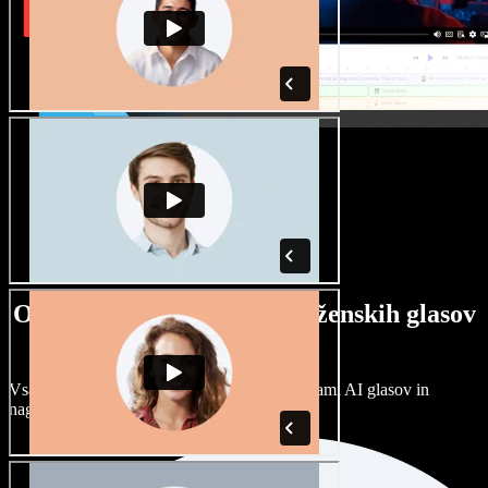
Ogromna izbira moških in ženskih glasov
ter naglasov
Vsak projekt je unikaten. Izbirajte med stotinami AI glasov in
naglasov ter jih prilagodite po svoje.