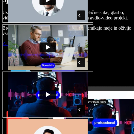
Ustvarjajte govorne posnetke, dodajajte brezplačne slike, glasbo,
videe, klonirajte svoj glas in pripravite celoten avdio-video projekt.
Brez učenja in kar iz brskalnika ustvarjalci premikajo meje in oživijo
vse ideje.
Zaženi Studio