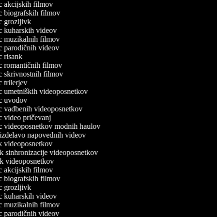
ec akcijskih filmov
ec biografskih filmov
ec grozljivk
ec kuharskih videov
ec muzikalnih filmov
ec parodičnih videov
ec risank
ec romantičnih filmov
ec skrivnostnih filmov
c trilerjev
lec umetniških videoposnetkov
lec uvodov
lec vadbenih videoposnetkov
ec video pričevanj
lec videoposnetkov modnih haulov
a izdelavo napovednih videov
nik videoposnetkov
ik sinhronizacije videoposnetkov
nik videoposnetkov
ec akcijskih filmov
ec biografskih filmov
ec grozljivk
ec kuharskih videov
ec muzikalnih filmov
ec parodičnih videov