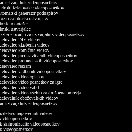
c ustvarjalnik videoposnetkov
droid izdelovalec videoposnetkov
tomatski generator podnapisov
žinski filmski ustvarjalec
lmski montažer
mski ustvarjalec
asba v ozadju za ustvarjalnik videoposnetkov
delovalec DIY videov
delovalec glasbenih videov
delovalec komičnih videov
delovalec predstavitvenih videoposnetkov
delovalec promocijskih videoposnetkov
delovalec reklam
delovalec vadbenih videoposnetkov
delovalec video oglasov
delovalec video posnetkov za igre
delovalec video vabil
delovalec video vsebin za družbena omrežja
delovalnik oboževalskih videov
c ustvarjalnik videoposnetkov
a izdelavo napovednih videov
nik videoposnetkov
ik sinhronizacije videoposnetkov
nik videoposnetkov