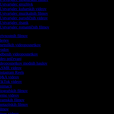
Ustvarjalec grozljivk
Ustvarjalec kuharskih videov
Ustvarjalec muzikalnih filmov
Ustvarjalec parodičnih videov
Ustvarjalec risank
Ustvarjalec romantičnih filmov
skrivnostnih filmov
rilerjev
umetniških videoposnetkov
 uvodov
vadbenih videoposnetkov
video pričevanj
 videoposnetkov modnih haulov
k ASMR videov
 Instagram Reels
k Q&A videov
 TikTok videov
 animacij
 biografskih filmov
 demo videov
 dramskih filmov
fantazijskih filmov
 filmov
fitnes videov