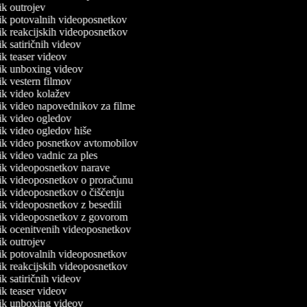
nik outrojev
lnik potovalnih videoposnetkov
nik reakcijskih videoposnetkov
nik satiričnih videov
nik teaser videov
lnik unboxing videov
nik vestern filmov
nik video kolažev
lnik video napovednikov za filme
nik video ogledov
nik video ogledov hiše
lnik video posnetkov avtomobilov
nik video vadnic za ples
lnik videoposnetkov narave
lnik videoposnetkov o proračunu
nik videoposnetkov o čiščenju
nik videoposnetkov z besedili
lnik videoposnetkov z govorom
lnik ocenitvenih videoposnetkov
nik outrojev
lnik potovalnih videoposnetkov
nik reakcijskih videoposnetkov
nik satiričnih videov
nik teaser videov
lnik unboxing videov