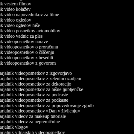
nik vestern filmov
nik video kolažev
lnik video napovednikov za filme
nik video ogledov
nik video ogledov hiše
lnik video posnetkov avtomobilov
nik video vadnic za ples
lnik videoposnetkov narave
lnik videoposnetkov o proračunu
nik videoposnetkov o čiščenju
nik videoposnetkov z besedili
lnik videoposnetkov z govorom
rjalnik videoposnetkov z izgovorjavo
rjalnik videoposnetkov z zelenim ozadjem
rjalnik videoposnetkov za dekoracijo
rjalnik videoposnetkov za hišne ljubljenčke
rjalnik videoposnetkov za podcaste
rjalnik videoposnetkov za podkaste
rjalnik videoposnetkov za pripovedovanje zgodb
rjalnik videoposnetkov »Dan v življenju«
rjalnik videov za makeup tutoriale
rjalnik videov za nepremičnine
rjalnik vlogov
rjalnik vrtnarskih videoposnetkov