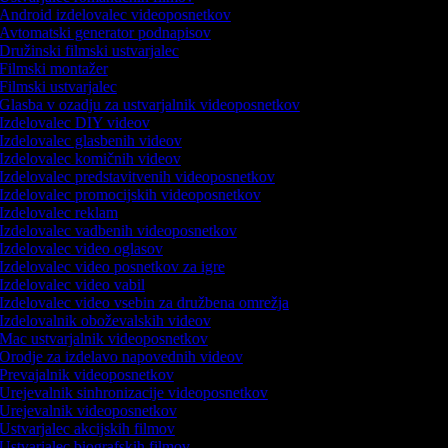
Android izdelovalec videoposnetkov
Avtomatski generator podnapisov
Družinski filmski ustvarjalec
Filmski montažer
Filmski ustvarjalec
Glasba v ozadju za ustvarjalnik videoposnetkov
Izdelovalec DIY videov
Izdelovalec glasbenih videov
Izdelovalec komičnih videov
Izdelovalec predstavitvenih videoposnetkov
Izdelovalec promocijskih videoposnetkov
Izdelovalec reklam
Izdelovalec vadbenih videoposnetkov
Izdelovalec video oglasov
Izdelovalec video posnetkov za igre
Izdelovalec video vabil
Izdelovalec video vsebin za družbena omrežja
Izdelovalnik oboževalskih videov
Mac ustvarjalnik videoposnetkov
Orodje za izdelavo napovednih videov
Prevajalnik videoposnetkov
Urejevalnik sinhronizacije videoposnetkov
Urejevalnik videoposnetkov
Ustvarjalec akcijskih filmov
Ustvarjalec biografskih filmov