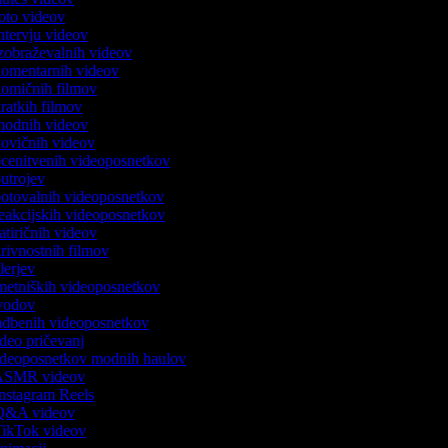
 foto videov
intervju videov
 izobraževalnih videov
 komentarnih videov
 komičnih filmov
kratkih filmov
 modnih videov
 novičnih videov
 ocenitvenih videoposnetkov
 outrojev
 potovalnih videoposnetkov
 reakcijskih videoposnetkov
satiričnih videov
skrivnostnih filmov
rilerjev
umetniških videoposnetkov
 uvodov
vadbenih videoposnetkov
video pričevanj
 videoposnetkov modnih haulov
k ASMR videov
 Instagram Reels
k Q&A videov
 TikTok videov