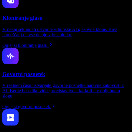
Kloniranje glasu
V nekaj sekundah ustvarite vrhunske AI glasovne klone. Brez
nameščanja – vse deluje v brskalniku.
Oglej si kloniranje glasu
Govorni posnetek
V realnem času ustvarjajte govorne posnetke naravne kakovosti z
AI. Berite besedila, videe, predstavitve – karkoli – v poljubnem
slogu.
Oglej si govorni posnetek