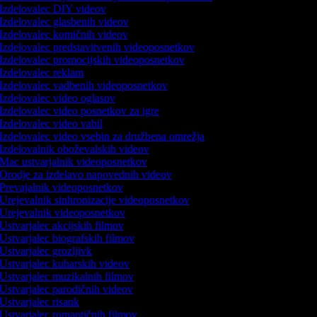
Izdelovalec DIY videov
Izdelovalec glasbenih videov
Izdelovalec komičnih videov
Izdelovalec predstavitvenih videoposnetkov
Izdelovalec promocijskih videoposnetkov
Izdelovalec reklam
Izdelovalec vadbenih videoposnetkov
Izdelovalec video oglasov
Izdelovalec video posnetkov za igre
Izdelovalec video vabil
Izdelovalec video vsebin za družbena omrežja
Izdelovalnik oboževalskih videov
Mac ustvarjalnik videoposnetkov
Orodje za izdelavo napovednih videov
Prevajalnik videoposnetkov
Urejevalnik sinhronizacije videoposnetkov
Urejevalnik videoposnetkov
Ustvarjalec akcijskih filmov
Ustvarjalec biografskih filmov
Ustvarjalec grozljivk
Ustvarjalec kuharskih videov
Ustvarjalec muzikalnih filmov
Ustvarjalec parodičnih videov
Ustvarjalec risank
Ustvarjalec romantičnih filmov