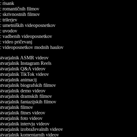
ec risank
ec romantičnih filmov
ec skrivnostnih filmov
c trilerjev
lec umetniških videoposnetkov
lec uvodov
lec vadbenih videoposnetkov
ec video pričevanj
lec videoposnetkov modnih haulov
tvarjalnik ASMR videov
tvarjalnik Instagram Reels
tvarjalnik Q&A videov
tvarjalnik TikTok videov
tvarjalnik animacij
tvarjalnik biografskih filmov
tvarjalnik demo videov
tvarjalnik dramskih filmov
varjalnik fantazijskih filmov
tvarjalnik filmov
varjalnik fitnes videov
tvarjalnik foto videov
tvarjalnik intervju videov
tvarjalnik izobraževalnih videov
tvarjalnik komentarnih videov