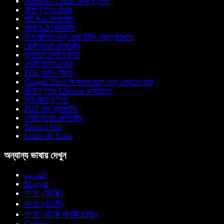
Android-এ PDF টেক্সট টু স্পিচ
টেক্সট টু স্পিচ রিডার
নারী কণ্ঠ জেনারেটর
পুরুষ কণ্ঠ জেনারেটর
ডিসলেক্সিয়ার জন্য সেরা রিডিং প্রোগ্রামগুলো
রোবট ভয়েস জেনারেটর
অ্যানিমে টেক্সট টু স্পিচ
এআই ভয়েস চেঞ্জার
PDF অডিও রিডার
Google Docs কি আমার জন্য পড়ে শোনাতে পারে
টেক্সট টু স্পিচ Chrome এক্সটেনশন
হিন্দি টেক্সট টু স্পিচ
PDF রিড অ্যালাউড
এআই ভয়েস জেনারেটর
Texto a Voz
Leitor de Texto
অন্যান্য ভাষায় দেখুন
العربية
Magyar
中文 (简体)
中文 (台灣)
中文 (简体 中国大陆)