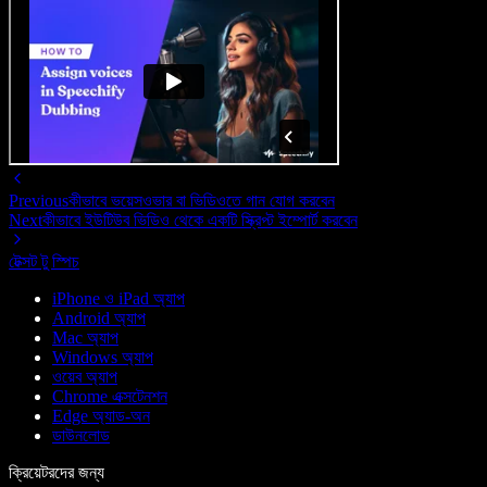
Previous
কীভাবে ভয়েসওভার বা ভিডিওতে গান যোগ করবেন
Next
কীভাবে ইউটিউব ভিডিও থেকে একটি স্ক্রিপ্ট ইম্পোর্ট করবেন
টেক্সট টু স্পিচ
iPhone ও iPad অ্যাপ
Android অ্যাপ
Mac অ্যাপ
Windows অ্যাপ
ওয়েব অ্যাপ
Chrome এক্সটেনশন
Edge অ্যাড-অন
ডাউনলোড
ক্রিয়েটরদের জন্য