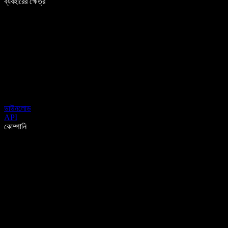
ব্যবহারের ক্ষেত্র
ডাউনলোড
API
কোম্পানি