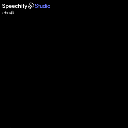
ভয়েস টাইপিং দিয়ে ৫ গুণ দ্রুত লিখুন
প্রোডাক্ট
আরও জানুন