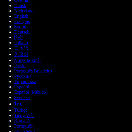
Čeština
Dansk
Nederlands
English
Français
Suomi
Deutsch
हिन्दी
Italiano
日本語
한국어
Norsk bokmål
Polski
Português Brasileiro
Русский
Українська
Español
Español (México)
Svenska
ไทย
Türkçe
Tiếng Việt
Română
Português
Български