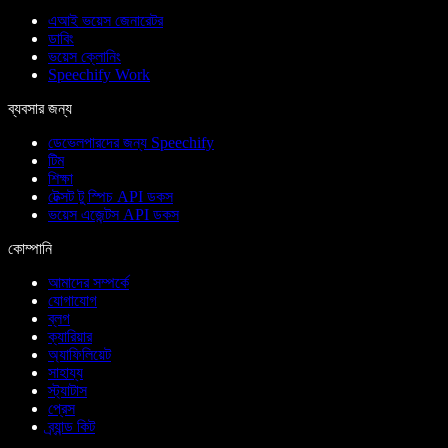
এআই ভয়েস জেনারেটর
ডাবিং
ভয়েস ক্লোনিং
Speechify Work
ব্যবসার জন্য
ডেভেলপারদের জন্য Speechify
টিম
শিক্ষা
টেক্সট টু স্পিচ API ডকস
ভয়েস এজেন্টস API ডকস
কোম্পানি
আমাদের সম্পর্কে
যোগাযোগ
ব্লগ
ক্যারিয়ার
অ্যাফিলিয়েট
সাহায্য
স্ট্যাটাস
প্রেস
ব্র্যান্ড কিট