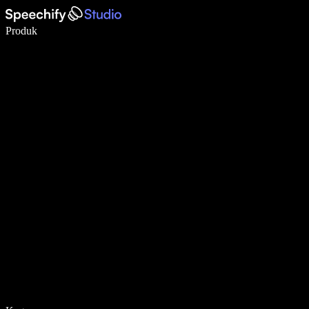
Menulis 5× lebih cepat dengan dikte suara
Produk
Pelajari lebih lanjut