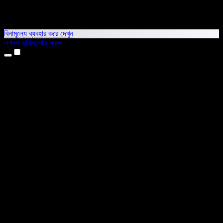
বিনামূল্যে ব্যবহার করে দেখুন
এখনই ডাউনলোড করুন
প্রোডাক্ট
টেক্সট টু স্পিচ
আইফোন ও আইপ্যাড অ্যাপ
অ্যান্ড্রয়েড অ্যাপ
ক্রোম এক্সটেনশন
এজ এক্সটেনশন
ওয়েব অ্যাপ
ম্যাক অ্যাপ
উইন্ডোজ অ্যাপ