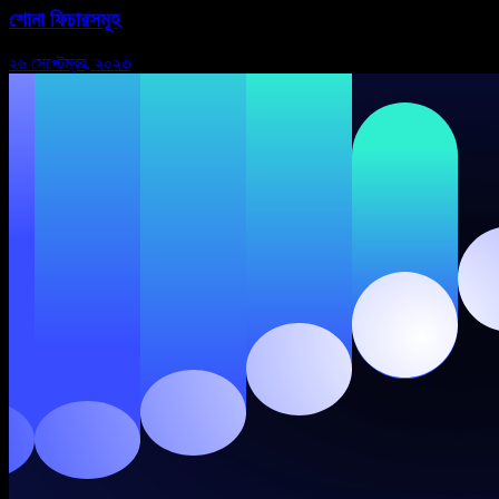
শোনা ফিচারসমূহ
২৬ সেপ্টেম্বর, ২০২৩