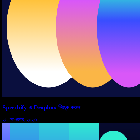
Speechify-এ Dropbox লিঙ্ক করুন
২৬ সেপ্টেম্বর, ২০২৩