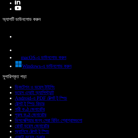
অ্যাপটি ডাউনলোড করুন
macOS-এ ডাউনলোড করুন
Windows-এ ডাউনলোড করুন
সুপারিশকৃত পড়া
ডিকটেশন ও ভয়েস টাইপিং
ভয়েস এআই অ্যাসিস্ট্যান্ট
Android-এ PDF টেক্সট টু স্পিচ
টেক্সট টু স্পিচ রিডার
নারী কণ্ঠ জেনারেটর
পুরুষ কণ্ঠ জেনারেটর
ডিসলেক্সিয়ার জন্য সেরা রিডিং প্রোগ্রামগুলো
রোবট ভয়েস জেনারেটর
অ্যানিমে টেক্সট টু স্পিচ
এআই ভয়েস চেঞ্জার