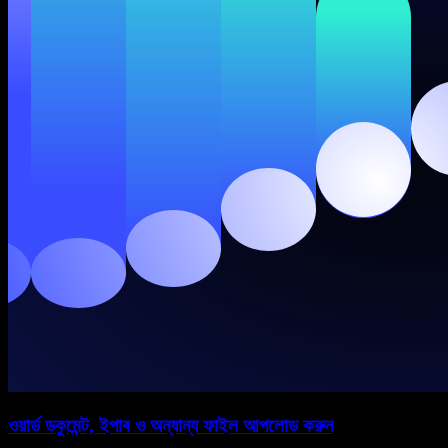
ওয়ার্ড ডকুমেন্ট, ইপাব ও অন্যান্য ফাইল আপলোড করুন