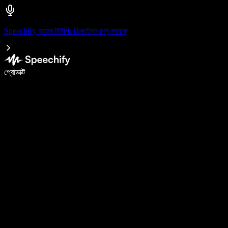
Speechify ভয়েস টাইপিং ডিকটেশন চালু করেছে
ভয়েস টাইপিং দিয়ে ৫ গুণ দ্রুত লিখুন
প্রোডাক্ট
আরও জানুন