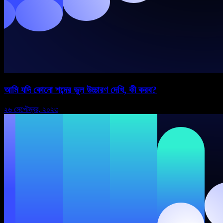
আমি যদি কোনো শব্দের ভুল উচ্চারণ দেখি, কী করব?
২৬ সেপ্টেম্বর, ২০২৩