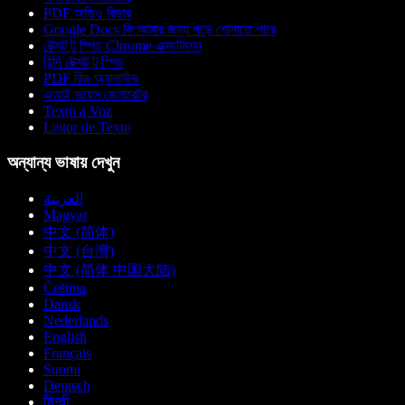
PDF অডিও রিডার
Google Docs কি আমার জন্য পড়ে শোনাতে পারে
টেক্সট টু স্পিচ Chrome এক্সটেনশন
হিন্দি টেক্সট টু স্পিচ
PDF রিড অ্যালাউড
এআই ভয়েস জেনারেটর
Texto a Voz
Leitor de Texto
অন্যান্য ভাষায় দেখুন
العربية
Magyar
中文 (简体)
中文 (台灣)
中文 (简体 中国大陆)
Čeština
Dansk
Nederlands
English
Français
Suomi
Deutsch
हिन्दी