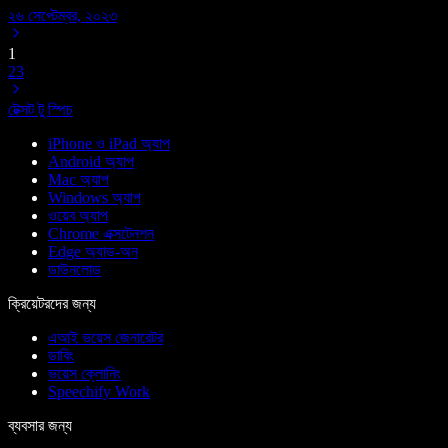
২৬ সেপ্টেম্বর, ২০২৩
1
2
3
টেক্সট টু স্পিচ
iPhone ও iPad অ্যাপ
Android অ্যাপ
Mac অ্যাপ
Windows অ্যাপ
ওয়েব অ্যাপ
Chrome এক্সটেনশন
Edge অ্যাড-অন
ডাউনলোড
ক্রিয়েটরদের জন্য
এআই ভয়েস জেনারেটর
ডাবিং
ভয়েস ক্লোনিং
Speechify Work
ব্যবসার জন্য