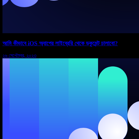
আমি কীভাবে iOS অ্যাপের লাইব্রেরি থেকে ডকুমেন্ট চালাবো?
২৬ সেপ্টেম্বর, ২০২৩