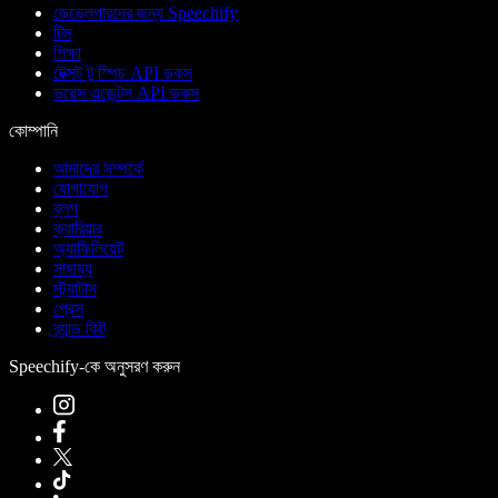
ডেভেলপারদের জন্য Speechify
টিম
শিক্ষা
টেক্সট টু স্পিচ API ডকস
ভয়েস এজেন্টস API ডকস
কোম্পানি
আমাদের সম্পর্কে
যোগাযোগ
ব্লগ
ক্যারিয়ার
অ্যাফিলিয়েট
সাহায্য
স্ট্যাটাস
প্রেস
ব্র্যান্ড কিট
Speechify-কে অনুসরণ করুন