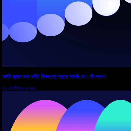
আমি স্ক্যান করা বইটা ঠিকমতো পড়তে পারছি না। কী করব?
২৬ সেপ্টেম্বর, ২০২৩