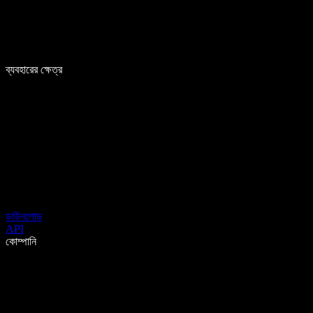
ব্যবহারের ক্ষেত্র
ডাউনলোড
API
কোম্পানি