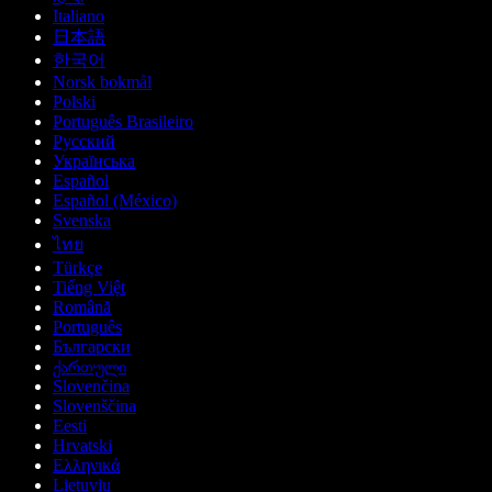
Italiano
日本語
한국어
Norsk bokmål
Polski
Português Brasileiro
Русский
Українська
Español
Español (México)
Svenska
ไทย
Türkçe
Tiếng Việt
Română
Português
Български
ქართული
Slovenčina
Slovenščina
Eesti
Hrvatski
Ελληνικά
Lietuvių