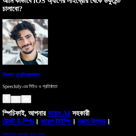
আমি কীভাবে iOS অ্যাপের লাইব্রেরি থেকে ডকুমেন্ট
চালাবো?
ক্লিফ ওয়েইৎজম্যান
Speechify-এর সিইও ও প্রতিষ্ঠাতা
স্পিচিফাই, আপনার
ভয়েস AI
সহকারী
টেক্সট-টু-স্পিচ
।
ভয়েস টাইপিং
।
দ্রুত উত্তর
।
বিনামূল্যে ব্যবহার করে দেখুন