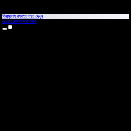
বিনামূল্যে ব্যবহার করে দেখুন
এখনই ডাউনলোড করুন
প্রোডাক্ট
টেক্সট টু স্পিচ
আইফোন ও আইপ্যাড অ্যাপ
অ্যান্ড্রয়েড অ্যাপ
ক্রোম এক্সটেনশন
এজ এক্সটেনশন
ওয়েব অ্যাপ
ম্যাক অ্যাপ
উইন্ডোজ অ্যাপ
এআই ভয়েস জেনারেটর