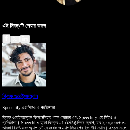
এই নিবন্ধটি শেয়ার করুন
ক্লিফ ওয়েইৎজম্যান
Speechify-এর সিইও ও প্রতিষ্ঠাতা
ক্লিফ ওয়েইৎজম্যান ডিসলেক্সিয়ার পক্ষে সোচ্চার এবং Speechify-এর সিইও ও
প্রতিষ্ঠাতা। Speechify হলো বিশ্বের #1 টেক্সট-টু-স্পিচ অ্যাপ, যার ১,০০,০০০+ ৫-
তারকা রিভিউ এবং অ্যাপ স্টোরে সংবাদ ও ম্যাগাজিন শ্রেণিতে শীর্ষ স্থান। ২০১৭ সালে,