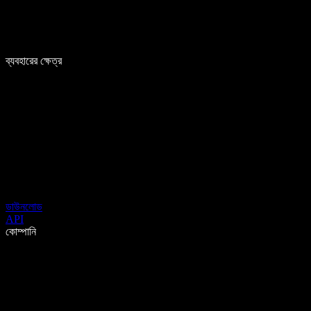
ব্যবহারের ক্ষেত্র
ডাউনলোড
API
কোম্পানি