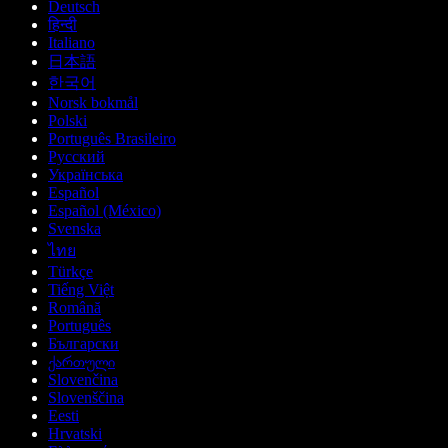
Deutsch
हिन्दी
Italiano
日本語
한국어
Norsk bokmål
Polski
Português Brasileiro
Русский
Українська
Español
Español (México)
Svenska
ไทย
Türkçe
Tiếng Việt
Română
Português
Български
ქართული
Slovenčina
Slovenščina
Eesti
Hrvatski