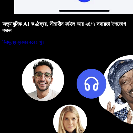
অত্যাধুনিক AI কণ্ঠস্বর, সীমাহীন ফাইল আর ২৪/৭ সহায়তা উপভোগ
করুন
বিনামূল্যে ব্যবহার করে দেখুন