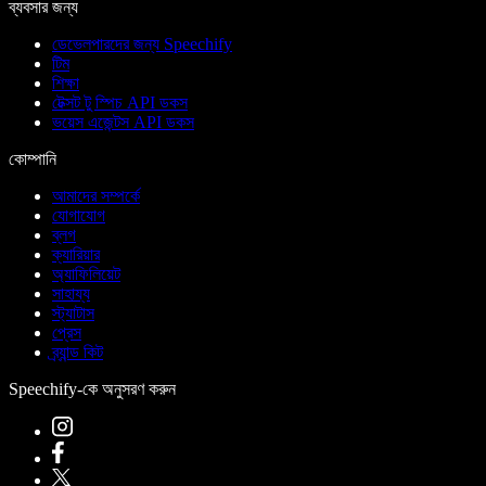
ব্যবসার জন্য
ডেভেলপারদের জন্য Speechify
টিম
শিক্ষা
টেক্সট টু স্পিচ API ডকস
ভয়েস এজেন্টস API ডকস
কোম্পানি
আমাদের সম্পর্কে
যোগাযোগ
ব্লগ
ক্যারিয়ার
অ্যাফিলিয়েট
সাহায্য
স্ট্যাটাস
প্রেস
ব্র্যান্ড কিট
Speechify-কে অনুসরণ করুন