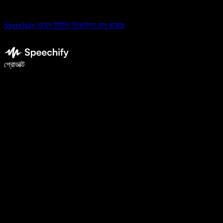
Speechify ভয়েস টাইপিং ডিকটেশন চালু করেছে
ভয়েস টাইপিং দিয়ে ৫ গুণ দ্রুত লিখুন
প্রোডাক্ট
আরও জানুন