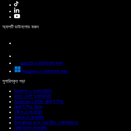
অ্যাপটি ডাউনলোড করুন
macOS-এ ডাউনলোড করুন
Windows-এ ডাউনলোড করুন
সুপারিশকৃত পড়া
ডিকটেশন ও ভয়েস টাইপিং
ভয়েস এআই অ্যাসিস্ট্যান্ট
Android-এ PDF টেক্সট টু স্পিচ
টেক্সট টু স্পিচ রিডার
নারী কণ্ঠ জেনারেটর
পুরুষ কণ্ঠ জেনারেটর
ডিসলেক্সিয়ার জন্য সেরা রিডিং প্রোগ্রামগুলো
রোবট ভয়েস জেনারেটর