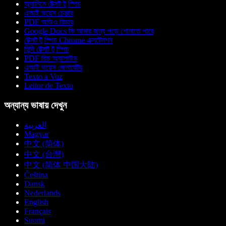
অ্যানিমে টেক্সট টু স্পিচ
এআই ভয়েস চেঞ্জার
PDF অডিও রিডার
Google Docs কি আমার জন্য পড়ে শোনাতে পারে
টেক্সট টু স্পিচ Chrome এক্সটেনশন
হিন্দি টেক্সট টু স্পিচ
PDF রিড অ্যালাউড
এআই ভয়েস জেনারেটর
Texto a Voz
Leitor de Texto
অন্যান্য ভাষায় দেখুন
العربية
Magyar
中文 (简体)
中文 (台灣)
中文 (简体 中国大陆)
Čeština
Dansk
Nederlands
English
Français
Suomi