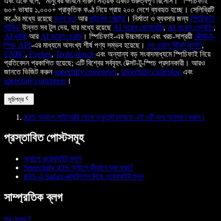
এবং একে বলে, “মানুষের জীবনে দারুণ সহায়ক একটি গুরুত্বপূর্ণ রিসোর্স।” স্পিচিফাই
৬০+ ভাষায় ১,০০০+ প্রাকৃতিক কণ্ঠ নিয়ে প্রায় ২০০ দেশে ব্যবহৃত হচ্ছে। সেলিব্রিটি
কণ্ঠের মধ্যে রয়েছে
স্নুপ ডগ
আর
গুইনেথ পেল্ট্রো
। নির্মাতা ও ব্যবসার জন্য
স্পিচিফাই
স্টুডিও
উন্নত সব টুল দেয়, যার মধ্যে রয়েছে
AI ভয়েস জেনারেটর
,
AI ভয়েস ক্লোনিং
,
AI ডাবিং
আর
AI ভয়েস চেঞ্জার
। স্পিচিফাই-এর উচ্চমানের এবং খরচ-সাশ্রয়ী
টেক্সট-টু-
স্পিচ API
-এর মাধ্যমে অসংখ্য শীর্ষ পণ্য সম্ভব হয়েছে।
দ্য ওয়াল স্ট্রিট জার্নাল
,
CNBC
,
Forbes
,
TechCrunch
এবং অন্যান্য বড় সংবাদমাধ্যমে স্পিচিফাই নিয়ে
প্রতিবেদন প্রকাশিত হয়েছে; এটি বিশ্বের সর্ববৃহৎ টেক্সট-টু-স্পিচ প্রদানকারী। আরও
জানতে ভিজিট করুন
speechify.com/news
,
speechify.com/blog
এবং
speechify.com/press
।
সূচিপত্র
iOS অ্যাপে লাইব্রেরি থেকে ডকুমেন্ট চালাতে এই ৩টি ধাপ অনুসরণ করুন।
প্রস্তাবিত পোস্টসমূহ
অ্যাপে ওয়েবসাইট শুনুন
Speechify iOS অ্যাপে কীভাবে শুরু করব?
iOS-এ Safari এক্সটেনশন দিয়ে ওয়েবসাইট শুনুন
সাম্প্রতিক ব্লগ
সব দেখুন