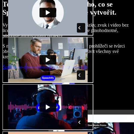
Tohle je jen malá ukázka toho, co se
Speechify Studiem dokážete vytvořit.
Vytvářejte hlasové komentáře, přidávejte obrázky, zvuk i video bez
licenčních poplatků, klonujte svůj hlas a tvořte plnohodnotné,
působivé audiovizuální projekty.
S nulovou křivkou učení a přístupem přímo v prohlížeči se tvůrci
obsahu mohou zbavit tradičních omezení a oživit všechny své
kreativní nápady.
Spustit Studio