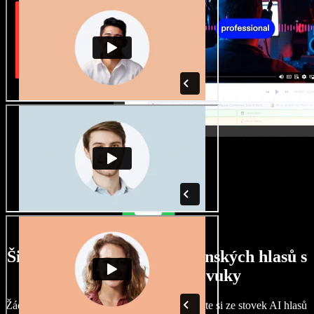
Široký výběr mužských i ženských hlasů s
nejrůznějšími přízvuky
Žádné dva projekty nemusí znít stejně. Vyberte si ze stovek AI hlasů