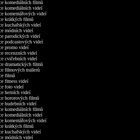
e komediálních filmů
e komediálních videí
e komentářových videí
e krátkých filmů
e kuchařských videí
e módních videí
e parodických videí
e podcastových videí
e promo videí
e recenzních videí
e cvičebních videí
e dramatických filmů
e filmových trailerů
e filmů
 fitness videí
e foto videí
e herních videí
e hororových filmů
e hudebních videí
e komediálních filmů
e komediálních videí
e komentářových videí
e krátkých filmů
e kuchařských videí
e módních videí