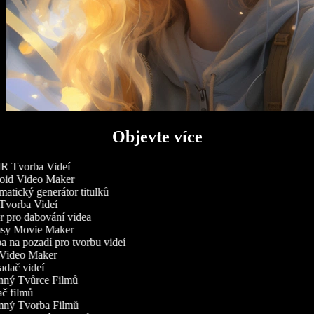
Objevte více
 Tvorba Videí
id Video Maker
atický generátor titulků
vorba Videí
r pro dabování videa
sy Movie Maker
 na pozadí pro tvorbu videí
Video Maker
adač videí
ný Tvůrce Filmů
č filmů
ný Tvorba Filmů