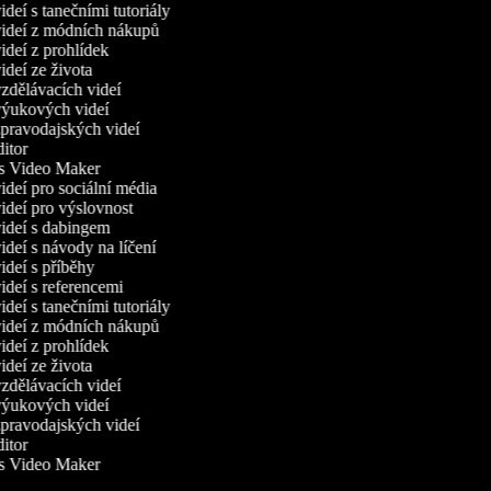
deí s tanečními tutoriály
ideí z módních nákupů
deí z prohlídek
deí ze života
dělávacích videí
ýukových videí
ravodajských videí
tor
 Video Maker
deí pro sociální média
deí pro výslovnost
ideí s dabingem
deí s návody na líčení
deí s příběhy
deí s referencemi
deí s tanečními tutoriály
ideí z módních nákupů
deí z prohlídek
deí ze života
dělávacích videí
ýukových videí
ravodajských videí
tor
 Video Maker