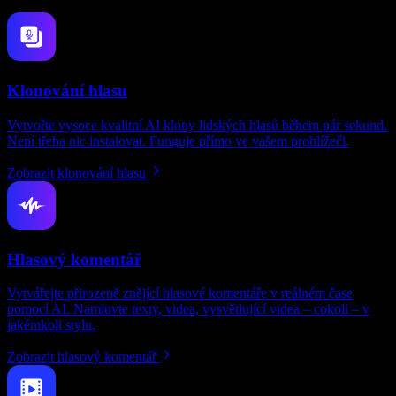
Klonování hlasu
Vytvořte vysoce kvalitní AI klony lidských hlasů během pár sekund.
Není třeba nic instalovat. Funguje přímo ve vašem prohlížeči.
Zobrazit klonování hlasu
Hlasový komentář
Vytvářejte přirozeně znějící hlasové komentáře v reálném čase
pomocí AI. Namluvte texty, videa, vysvětlující videa – cokoli – v
jakémkoli stylu.
Zobrazit hlasový komentář