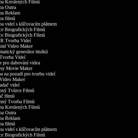
a Kreslených Filmů
a Outra
ba Reklam
a filmů
a videí s klíčovacím plátnem
e Biografických Filmů
e Biografických Filmů
 Tvorba Videí
id Video Maker
atický generátor titulků
vorba Videí
r pro dabování videa
sy Movie Maker
 na pozadí pro tvorbu videí
Video Maker
adač videí
ný Tvůrce Filmů
č filmů
ný Tvorba Filmů
a Kreslených Filmů
a Outra
ba Reklam
a filmů
a videí s klíčovacím plátnem
e Biografických Filmů