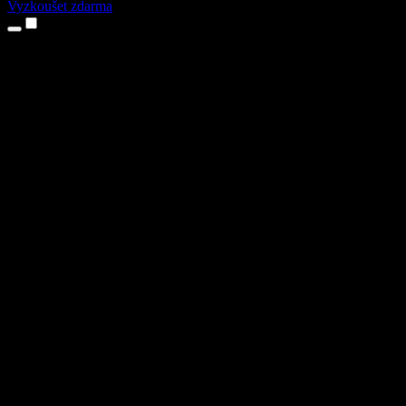
Vyzkoušet zdarma
Produkty
Převod textu na řeč
Aplikace pro iPhone a iPad
Aplikace pro Android
Rozšíření pro Chrome
Rozšíření pro Edge
Webová aplikace
Aplikace pro Mac
Aplikace pro Windows
AI generátor hlasu
Přenos hlasu
Dabing