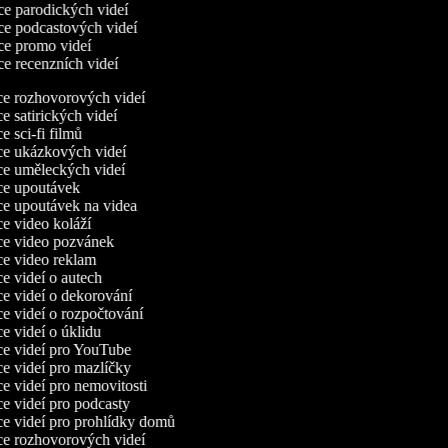
e parodických videí
e podcastových videí
e promo videí
e recenzních videí
ce rozhovorových videí
ce satirických videí
ce sci-fi filmů
rce ukázkových videí
ce uměleckých videí
rce upoutávek
ce upoutávek na videa
ce video koláží
rce video pozvánek
ce video reklam
ce videí o autech
ce videí o dekorování
ce videí o rozpočtování
ce videí o úklidu
ce videí pro YouTube
ce videí pro mazlíčky
ce videí pro nemovitosti
ce videí pro podcasty
ce videí pro prohlídky domů
ce rozhovorových videí