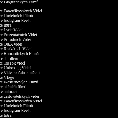
e Biografických Filmů
rce Fanouškovských Videí
rce Hudebních Filmů
ce Instagram Reels
ce Intra
ce Lyric Videí
ce Prezentačních Videí
ce Přírodních Videí
rce Q&A videí
rce Reakčních Videí
rce Romantických Filmů
ce Thrillerů
ce TikTok videí
rce Unboxing Videí
ce Videa o Zahradničení
rce Vlogů
rce Westernových Filmů
ce akčních filmů
rce animací
ce cestovatelských videí
rce Fanouškovských Videí
rce Hudebních Filmů
ce Instagram Reels
ce Intra