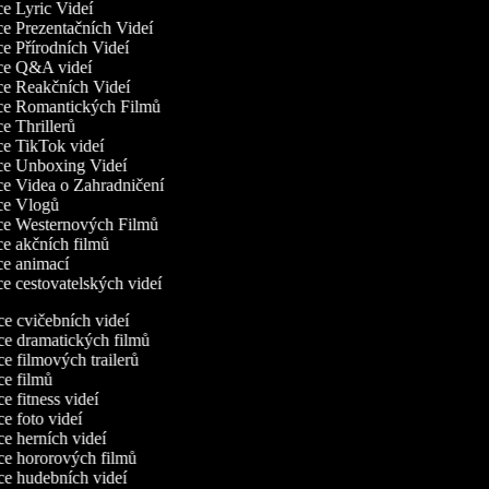
ce Lyric Videí
ce Prezentačních Videí
ce Přírodních Videí
rce Q&A videí
rce Reakčních Videí
rce Romantických Filmů
ce Thrillerů
ce TikTok videí
rce Unboxing Videí
ce Videa o Zahradničení
rce Vlogů
rce Westernových Filmů
ce akčních filmů
rce animací
ce cestovatelských videí
e cvičebních videí
e dramatických filmů
e filmových trailerů
e filmů
 fitness videí
e foto videí
e herních videí
e hororových filmů
e hudebních videí