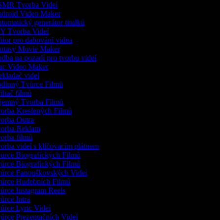
MR Tvorba Videí
droid Video Maker
omatický generátor titulků
Y Tvorba Videí
tor pro dabování videa
ntasy Movie Maker
ba na pozadí pro tvorbu videí
c Video Maker
kladač videí
dinný Tvůrce Filmů
ihač filmů
jemný Tvorba Filmů
orba Kreslených Filmů
orba Outra
orba Reklam
orba filmů
rba videí s klíčovacím plátnem
ůrce Biografických Filmů
ůrce Biografických Filmů
ůrce Fanouškovských Videí
ůrce Hudebních Filmů
ůrce Instagram Reels
rce Intra
rce Lyric Videí
ůrce Prezentačních Videí