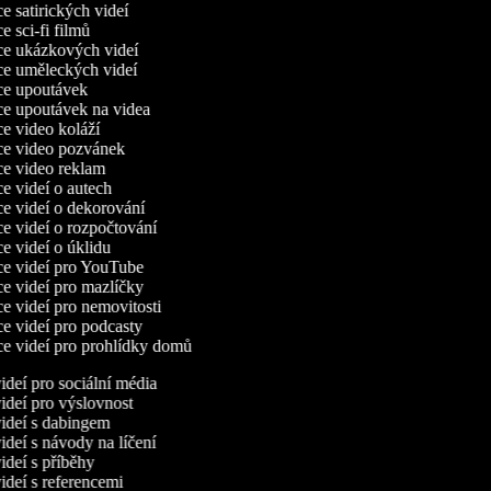
ce satirických videí
ce sci-fi filmů
rce ukázkových videí
ce uměleckých videí
rce upoutávek
ce upoutávek na videa
ce video koláží
rce video pozvánek
ce video reklam
ce videí o autech
ce videí o dekorování
ce videí o rozpočtování
ce videí o úklidu
ce videí pro YouTube
ce videí pro mazlíčky
ce videí pro nemovitosti
ce videí pro podcasty
ce videí pro prohlídky domů
deí pro sociální média
deí pro výslovnost
ideí s dabingem
deí s návody na líčení
deí s příběhy
deí s referencemi