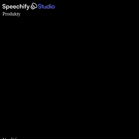
Pište 5× rychleji pomocí hlasového diktování
Produkty
Zjistit více