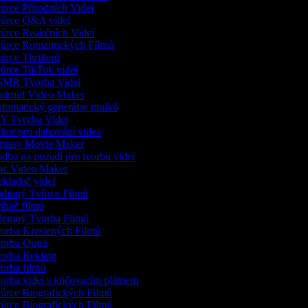
rce Přírodních Videí
ůrce Q&A videí
ůrce Reakčních Videí
ůrce Romantických Filmů
rce Thrillerů
ůrce TikTok videí
MR Tvorba Videí
droid Video Maker
omatický generátor titulků
Y Tvorba Videí
tor pro dabování videa
ntasy Movie Maker
ba na pozadí pro tvorbu videí
c Video Maker
kladač videí
dinný Tvůrce Filmů
ihač filmů
jemný Tvorba Filmů
orba Kreslených Filmů
orba Outra
orba Reklam
orba filmů
rba videí s klíčovacím plátnem
ůrce Biografických Filmů
ůrce Biografických Filmů