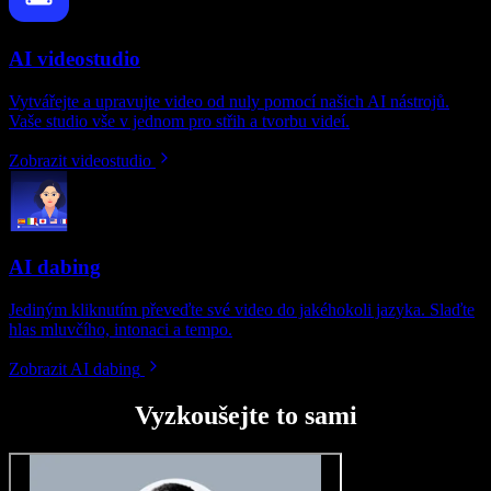
AI videostudio
Vytvářejte a upravujte video od nuly pomocí našich AI nástrojů.
Vaše studio vše v jednom pro střih a tvorbu videí.
Zobrazit videostudio
AI dabing
Jediným kliknutím převeďte své video do jakéhokoli jazyka. Slaďte
hlas mluvčího, intonaci a tempo.
Zobrazit AI dabing
Vyzkoušejte to sami