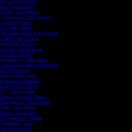
Fitness Video Maker
Foto Video Maker
Gaming Video Maker
Green Screen Video Maker
Gyserfilm Skaber
Havevideo Maker
Hus Rundvisning Video Maker
ASMR Video Maker
Actionfilm Skaber
Android Videomaskine
Animationsskaber
Anmeldelses Video Maker
Automatisk undertekstgenerator
Bil Video Maker
Biografi Film Skaber
Biografisk Filmmager
Budgetvideo Skaber
DIY Videomaskine
Daglig Liv Video Maker
Dansetutorial Video Maker
Demo Video Maker
Drama Film Skaber
Ejendomsvideo Skaber
Familiefilm Skaber
Fan Video Maker