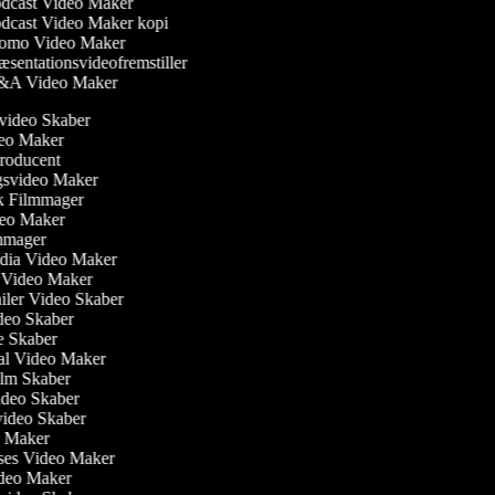
dcast Video Maker
dcast Video Maker kopi
omo Video Maker
sentationsvideofremstiller
A Video Maker
svideo Skaber
ideo Maker
producent
ngsvideo Maker
sk Filmmager
ideo Maker
ilmmager
edia Video Maker
e Video Maker
railer Video Skaber
ideo Skaber
ie Skaber
ial Video Maker
 Film Skaber
Video Skaber
video Skaber
eo Maker
lses Video Maker
Video Maker