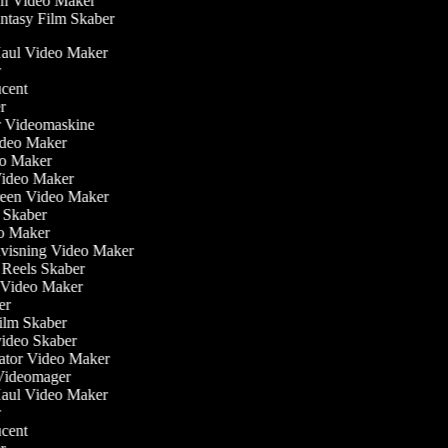
n Video Maker
ntasy Film Skaber
 Haul Video Maker
or
ucent
er
ler Videomaskine
Video Maker
deo Maker
Video Maker
creen Video Maker
m Skaber
eo Maker
dvisning Video Maker
m Reels Skaber
w Video Maker
ker
film Skaber
video Skaber
ator Video Maker
 Videomager
 Haul Video Maker
or
ucent