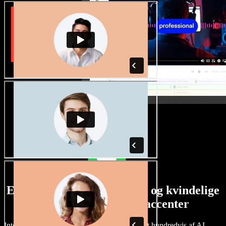
Et stort udvalg af mandlige og kvindelige
stemmer i alverdens accenter
Intet projekt behøver at lyde ens. Vælg blandt hundredvis af AI-