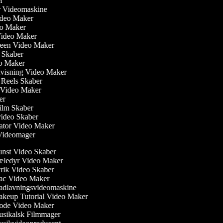
er
ler Videomaskine
Video Maker
deo Maker
Video Maker
creen Video Maker
m Skaber
eo Maker
dvisning Video Maker
m Reels Skaber
w Video Maker
ker
film Skaber
video Skaber
ator Video Maker
 Videomager
nst Video Skaber
ledyr Video Maker
rik Video Skaber
c Video Maker
dlavningsvideomaskine
keup Tutorial Video Maker
de Video Maker
sikalsk Filmmager