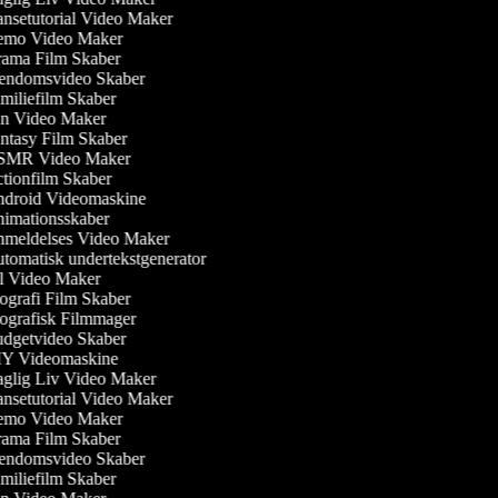
nsetutorial Video Maker
mo Video Maker
ama Film Skaber
endomsvideo Skaber
iliefilm Skaber
n Video Maker
ntasy Film Skaber
MR Video Maker
tionfilm Skaber
droid Videomaskine
imationsskaber
meldelses Video Maker
tomatisk undertekstgenerator
l Video Maker
grafi Film Skaber
ografisk Filmmager
dgetvideo Skaber
Y Videomaskine
glig Liv Video Maker
nsetutorial Video Maker
mo Video Maker
ama Film Skaber
endomsvideo Skaber
iliefilm Skaber