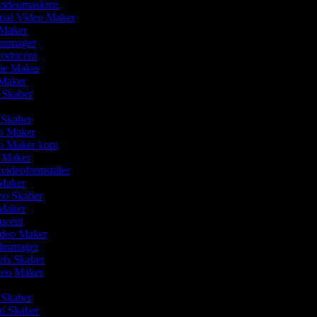
svideomaskine
rial Video Maker
 Maker
ilmmager
roducent
vie Maker
 Maker
o Skaber
r
o Skaber
eo Maker
eo Maker kopi
o Maker
svideofremstiller
 Maker
deo Skaber
 Maker
ducent
ideo Maker
Filmmager
eels Skaber
ideo Maker
 Skaber
eo Skaber