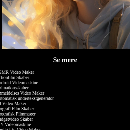
Se mere
MR Video Maker
tionfilm Skaber
droid Videomaskine
imationsskaber
meldelses Video Maker
tomatisk undertekstgenerator
l Video Maker
grafi Film Skaber
ografisk Filmmager
dgetvideo Skaber
Y Videomaskine
glig Liv Video Maker