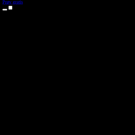
Prøv gratis
Produkter
Tekst til tale
iPhone- og iPad-apps
Android-app
Chrome-udvidelse
Edge-udvidelse
Webapp
Mac-app
Windows-app
AI-stemmegenerator
Voice Over
Dubbing