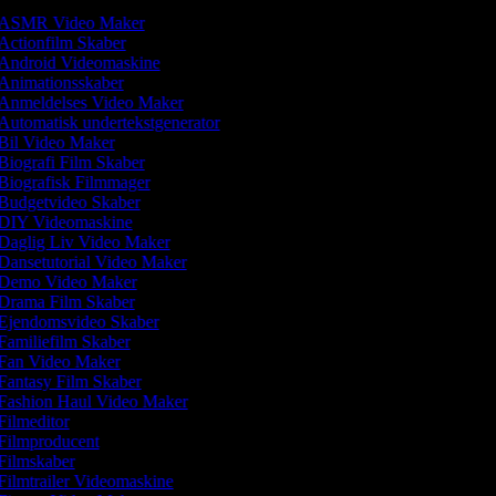
ASMR Video Maker
Actionfilm Skaber
Android Videomaskine
Animationsskaber
Anmeldelses Video Maker
Automatisk undertekstgenerator
Bil Video Maker
Biografi Film Skaber
Biografisk Filmmager
Budgetvideo Skaber
DIY Videomaskine
Daglig Liv Video Maker
Dansetutorial Video Maker
Demo Video Maker
Drama Film Skaber
Ejendomsvideo Skaber
Familiefilm Skaber
Fan Video Maker
Fantasy Film Skaber
Fashion Haul Video Maker
Filmeditor
Filmproducent
Filmskaber
Filmtrailer Videomaskine