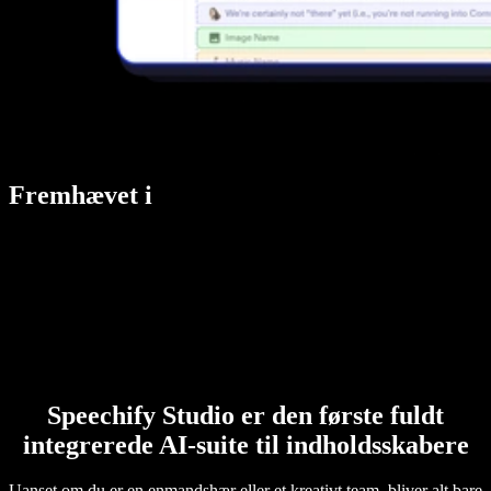
Fremhævet i
Speechify Studio er den første fuldt
integrerede AI-suite til indholdsskabere
Uanset om du er en enmandshær eller et kreativt team, bliver alt bare