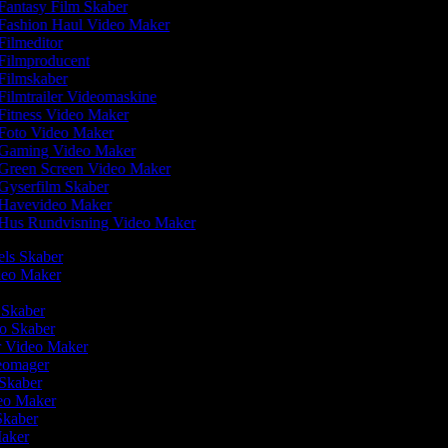
Fantasy Film Skaber
Fashion Haul Video Maker
Filmeditor
Filmproducent
Filmskaber
Filmtrailer Videomaskine
Fitness Video Maker
Foto Video Maker
Gaming Video Maker
Green Screen Video Maker
Gyserfilm Skaber
Havevideo Maker
Hus Rundvisning Video Maker
eels Skaber
ideo Maker
 Skaber
eo Skaber
r Video Maker
deomager
 Skaber
deo Maker
 Skaber
Maker