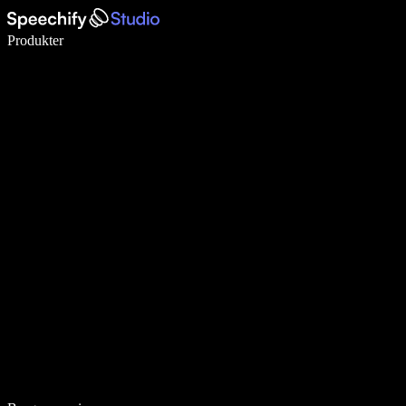
Skriv 5× hurtigere med stemmeskrivning
Produkter
Læs mere