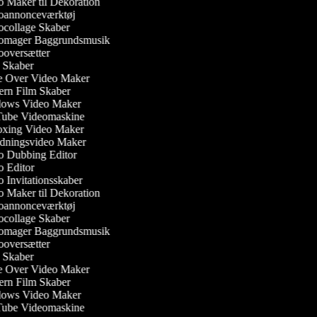
 Maker til Dekoration
annonceværktøj
collage Skaber
mager Baggrundsmusik
oversætter
Skaber
 Over Video Maker
rn Film Skaber
ows Video Maker
be Videomaskine
ing Video Maker
dningsvideo Maker
 Dubbing Editor
 Editor
 Invitationsskaber
 Maker til Dekoration
annonceværktøj
collage Skaber
mager Baggrundsmusik
oversætter
Skaber
 Over Video Maker
rn Film Skaber
ows Video Maker
be Videomaskine