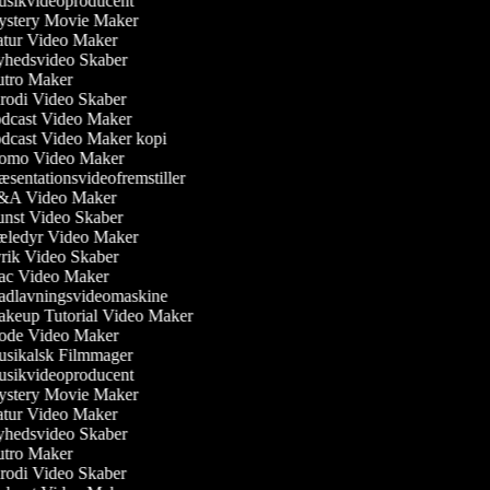
sikvideoproducent
stery Movie Maker
tur Video Maker
hedsvideo Skaber
tro Maker
rodi Video Skaber
dcast Video Maker
dcast Video Maker kopi
omo Video Maker
sentationsvideofremstiller
A Video Maker
nst Video Skaber
ledyr Video Maker
rik Video Skaber
c Video Maker
dlavningsvideomaskine
keup Tutorial Video Maker
de Video Maker
sikalsk Filmmager
sikvideoproducent
stery Movie Maker
tur Video Maker
hedsvideo Skaber
tro Maker
rodi Video Skaber