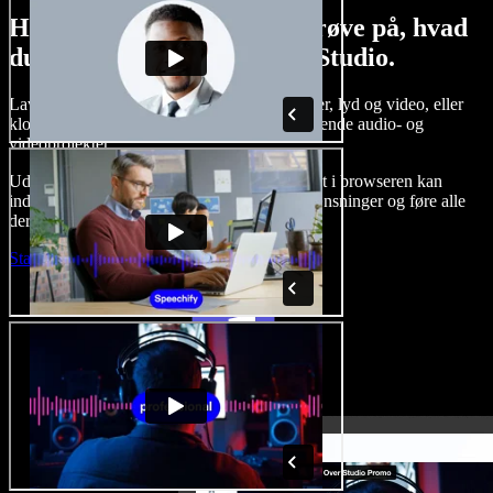
Her er bare en lille smagsprøve på, hvad
du kan lave med Speechify Studio.
Lav voice-overs, tilføj royaltyfrie stockbilleder, lyd og video, eller
klon din stemme og skab komplette, imponerende audio- og
videoprojekter.
Uden indlæringskurve og med alt tilgængeligt i browseren kan
indholdsskabere slippe for traditionelle begrænsninger og føre alle
deres kreative idéer ud i livet.
Start Studio