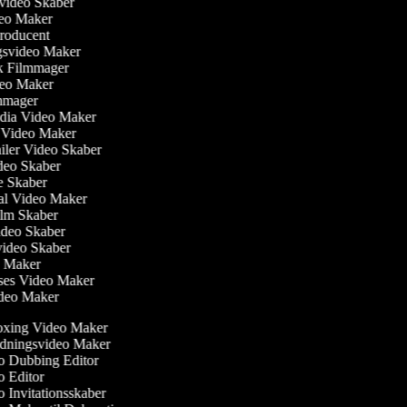
svideo Skaber
ideo Maker
producent
ngsvideo Maker
sk Filmmager
ideo Maker
ilmmager
edia Video Maker
e Video Maker
railer Video Skaber
ideo Skaber
ie Skaber
ial Video Maker
 Film Skaber
Video Skaber
video Skaber
eo Maker
lses Video Maker
Video Maker
ing Video Maker
dningsvideo Maker
 Dubbing Editor
 Editor
 Invitationsskaber