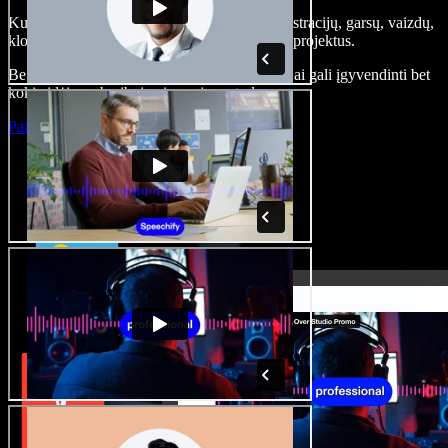
Kurkite įgarsinimus, pridėkite nemokamų iliustracijų, garsų, vaizdų,
klonuokite balsą – kurkite pilnus, įspūdingus projektus.
Be jokių mokymų ir viskas naršyklėje – kūrėjai gali įgyvendinti bet
kokią idėją, neberibojami senųjų metodų.
Paleisti studiją