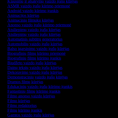
Klausimų ir atsakymų vaizdo įrašų kūrėjas
ASMR vaizdo įrašų kūrimo priemonė
Android vaizdo kūrimo įrankis
Animacijos kūrėjas
Animacinių filmukų kūrėjas
Anonso vaizdo įrašų kūrimo priemonė
Atsiliepimų vaizdo įrašų kūrėjas
Atsiliepimų vaizdo įrašų kūrėjas
Automatinis subtitrų generatorius
Automobilių vaizdo įrašų kūrėjas
Balso įgarsinimo vaizdo įrašų kūrėjas
Biografinių filmų kūrimo priemonė
Biografinių filmų kūrimo įrankis
Biudžeto vaizdo įrašų kūrėjas
Dainų tekstų vaizdo įrašų kūrėjas
Dekoravimo vaizdo įrašų kūrėjas
Demonstracinių vaizdo įrašų kūrėjas
Dramos filmų kūrėjas
Edukacinių vaizdo įrašų kūrimo įrankis
Fantastinių filmų kūrimo įrankis
Filmo anonso vaizdo kūrėjas
Filmo kūrėjas
Filmo redaktorius
Filmų kūrimo įrankis
Gamtos vaizdo įrašų kūrėjas