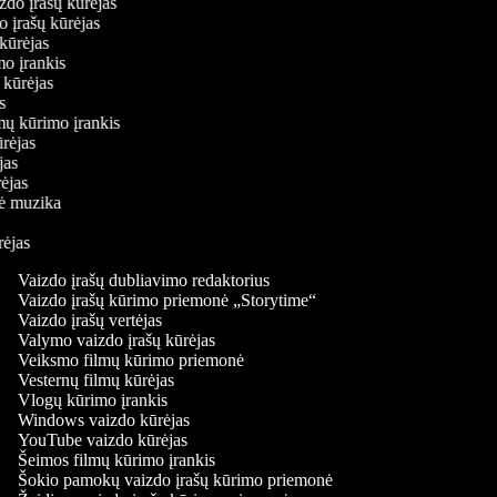
aizdo įrašų kūrėjas
do įrašų kūrėjas
ų kūrėjas
imo įrankis
ų kūrėjas
jas
lmų kūrimo įrankis
kūrėjas
ėjas
rėjas
inė muzika
ūrėjas
Vaizdo įrašų dubliavimo redaktorius
Vaizdo įrašų kūrimo priemonė „Storytime“
Vaizdo įrašų vertėjas
Valymo vaizdo įrašų kūrėjas
Veiksmo filmų kūrimo priemonė
Vesternų filmų kūrėjas
Vlogų kūrimo įrankis
Windows vaizdo kūrėjas
YouTube vaizdo kūrėjas
Šeimos filmų kūrimo įrankis
Šokio pamokų vaizdo įrašų kūrimo priemonė