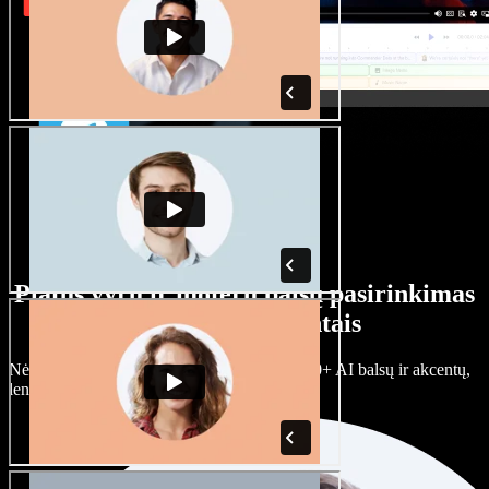
Platus vyrų ir moterų balsų pasirinkimas
su įvairiais akcentais
Nėra dviejų vienodų projektų. Rinkitės iš 100+ AI balsų ir akcentų,
lengvai juos prisitaikykite.