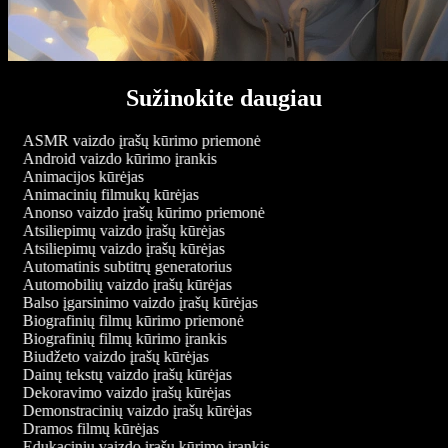
Sužinokite daugiau
ASMR vaizdo įrašų kūrimo priemonė
Android vaizdo kūrimo įrankis
Animacijos kūrėjas
Animacinių filmukų kūrėjas
Anonso vaizdo įrašų kūrimo priemonė
Atsiliepimų vaizdo įrašų kūrėjas
Atsiliepimų vaizdo įrašų kūrėjas
Automatinis subtitrų generatorius
Automobilių vaizdo įrašų kūrėjas
Balso įgarsinimo vaizdo įrašų kūrėjas
Biografinių filmų kūrimo priemonė
Biografinių filmų kūrimo įrankis
Biudžeto vaizdo įrašų kūrėjas
Dainų tekstų vaizdo įrašų kūrėjas
Dekoravimo vaizdo įrašų kūrėjas
Demonstracinių vaizdo įrašų kūrėjas
Dramos filmų kūrėjas
Edukacinių vaizdo įrašų kūrimo įrankis