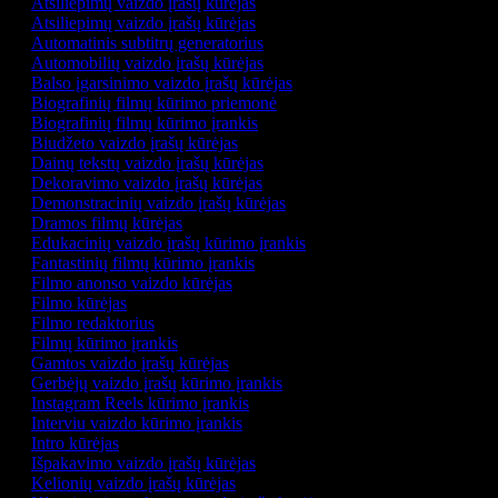
Atsiliepimų vaizdo įrašų kūrėjas
Atsiliepimų vaizdo įrašų kūrėjas
Automatinis subtitrų generatorius
Automobilių vaizdo įrašų kūrėjas
Balso įgarsinimo vaizdo įrašų kūrėjas
Biografinių filmų kūrimo priemonė
Biografinių filmų kūrimo įrankis
Biudžeto vaizdo įrašų kūrėjas
Dainų tekstų vaizdo įrašų kūrėjas
Dekoravimo vaizdo įrašų kūrėjas
Demonstracinių vaizdo įrašų kūrėjas
Dramos filmų kūrėjas
Edukacinių vaizdo įrašų kūrimo įrankis
Fantastinių filmų kūrimo įrankis
Filmo anonso vaizdo kūrėjas
Filmo kūrėjas
Filmo redaktorius
Filmų kūrimo įrankis
Gamtos vaizdo įrašų kūrėjas
Gerbėjų vaizdo įrašų kūrimo įrankis
Instagram Reels kūrimo įrankis
Interviu vaizdo kūrimo įrankis
Intro kūrėjas
Išpakavimo vaizdo įrašų kūrėjas
Kelionių vaizdo įrašų kūrėjas