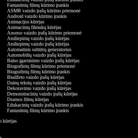
Fantastinių filmų kūrimo įrankis
ASMR vaizdo įrašų kūrimo priemonė
Android vaizdo kūrimo įrankis
Animacijos kūrėjas
Animacinių filmukų kūrėjas
Anonso vaizdo įrašų kūrimo priemonė
Atsiliepimų vaizdo įrašų kūrėjas
Atsiliepimų vaizdo įrašų kūrėjas
Automatinis subtitrų generatorius
Automobilių vaizdo įrašų kūrėjas
Balso įgarsinimo vaizdo įrašų kūrėjas
Biografinių filmų kūrimo priemonė
Biografinių filmų kūrimo įrankis
Biudžeto vaizdo įrašų kūrėjas
Dainų tekstų vaizdo įrašų kūrėjas
Dekoravimo vaizdo įrašų kūrėjas
Demonstracinių vaizdo įrašų kūrėjas
Dramos filmų kūrėjas
Edukacinių vaizdo įrašų kūrimo įrankis
Fantastinių filmų kūrimo įrankis
do kūrėjas
is