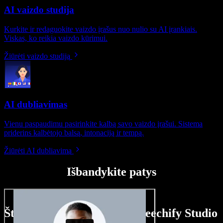
AI vaizdo studija
Kurkite ir redaguokite vaizdo įrašus nuo nulio su AI įrankiais.
Viskas, ko reikia vaizdo kūrimui.
Žiūrėti vaizdo studiją
AI dubliavimas
Vienu paspaudimu pasirinkite kalbą savo vaizdo įrašui. Sistema
priderins kalbėtojo balsą, intonaciją ir tempą.
Žiūrėti AI dubliavimą
Išbandykite patys
Štai ką galite nuveikti su Speechify Studio