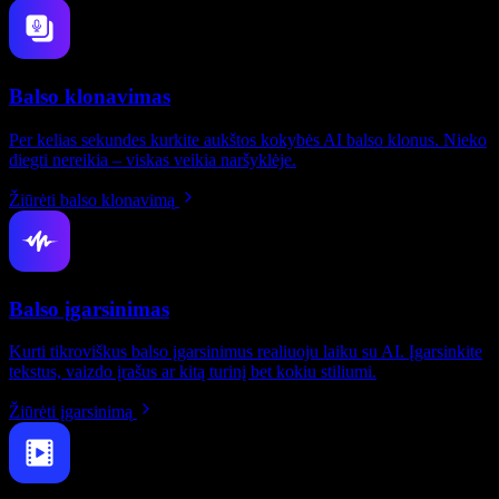
Balso klonavimas
Per kelias sekundes kurkite aukštos kokybės AI balso klonus. Nieko
diegti nereikia – viskas veikia naršyklėje.
Žiūrėti balso klonavimą
Balso įgarsinimas
Kurti tikroviškus balso įgarsinimus realiuoju laiku su AI. Įgarsinkite
tekstus, vaizdo įrašus ar kitą turinį bet kokiu stiliumi.
Žiūrėti įgarsinimą