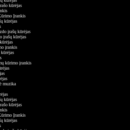
ašų kūrėjas
įrašo kūrėjas
ankis
Kūrimo Įrankis
ašų kūrėjas
as
aizdo įrašų kūrėjas
do įrašų kūrėjas
ų kūrėjas
imo įrankis
ų kūrėjas
jas
lmų kūrimo įrankis
kūrėjas
ėjas
rėjas
inė muzika
ūrėjas
ašų kūrėjas
įrašo kūrėjas
ankis
Kūrimo Įrankis
ašų kūrėjas
as