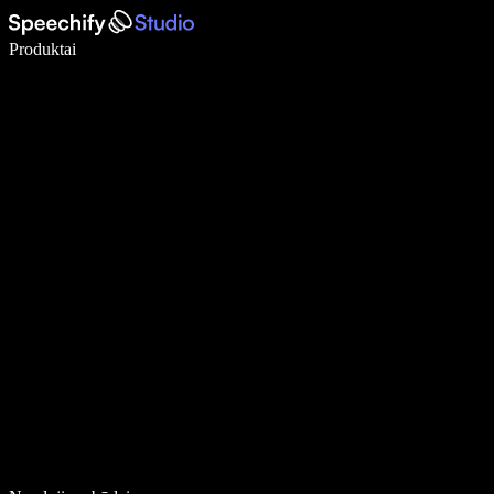
Rašykite 5× greičiau naudodami diktavimą balsu
Produktai
Sužinokite daugiau