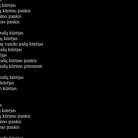
ų kūrėjas
šų kūrimo įrankis
rimo įrankis
rimo įrankis
įrašų kūrėjas
ašų kūrėjas
mų vaizdo įrašų kūrėjas
rašų kūrėjas
rėjas
įrašų kūrimo įrankis
 įrašų kūrimo priemonė
s
įrašų kūrėjas
 kūrėjas
do kūrėjas
is
ų kūrėjas
šų kūrimo įrankis
rimo įrankis
rimo įrankis