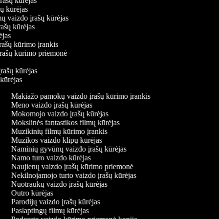
įrašų kūrėjas
ašų kūrėjas
mų vaizdo įrašų kūrėjas
rašų kūrėjas
rėjas
įrašų kūrimo įrankis
 įrašų kūrimo priemonė
s
įrašų kūrėjas
 kūrėjas
Makiažo pamokų vaizdo įrašų kūrimo įrankis
Meno vaizdo įrašų kūrėjas
Mokomojo vaizdo įrašų kūrėjas
Mokslinės fantastikos filmų kūrėjas
Muzikinių filmų kūrimo įrankis
Muzikos vaizdo klipų kūrėjas
Naminių gyvūnų vaizdo įrašų kūrėjas
Namo turo vaizdo kūrėjas
Naujienų vaizdo įrašų kūrimo priemonė
Nekilnojamojo turto vaizdo įrašų kūrėjas
Nuotraukų vaizdo įrašų kūrėjas
Outro kūrėjas
Parodijų vaizdo įrašų kūrėjas
Paslaptingų filmų kūrėjas