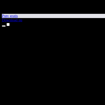
Prøv gratis
Download nu
Produkter
Tekst til tale
iPhone- og iPad-apps
Android-app
Chrome-udvidelse
Edge-udvidelse
Webapp
Mac-app
Windows-app