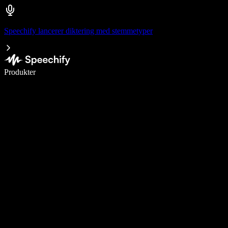
Speechify lancerer diktering med stemmetyper
Skriv 5× hurtigere med stemmeskrivning
Produkter
Læs mere