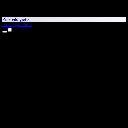
Pruébalo gratis
Descargar ahora
Productos
Texto a voz
App para iPhone y iPad
App para Android
Extensión para Chrome
Extensión para Edge
Aplicación web
App para Mac