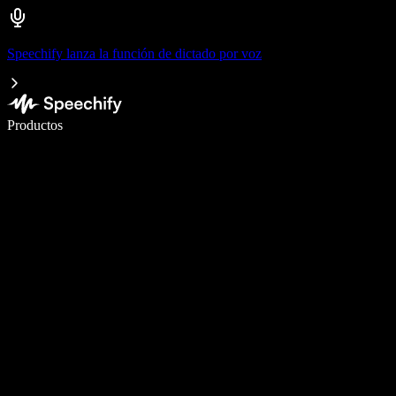
Speechify lanza la función de dictado por voz
Escribe 5× más rápido con dictado por voz
Productos
Más información