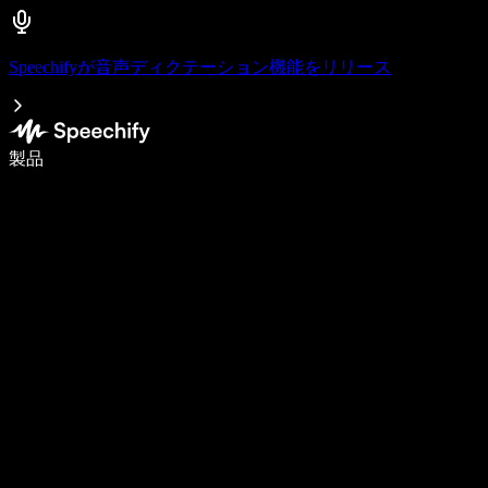
Speechifyが音声ディクテーション機能をリリース
音声入力で5倍速く書ける
製品
詳しく見る