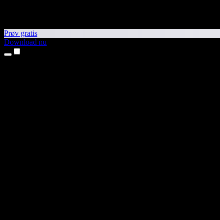
Prøv gratis
Download nu
Produkter
Tekst til tale
iPhone- og iPad-apps
Android-app
Chrome-udvidelse
Edge-udvidelse
Webapp
Mac-app
Windows-app