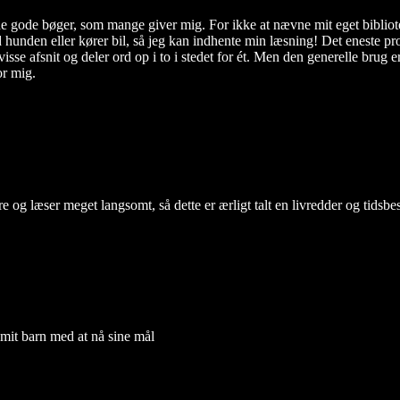
 de gode bøger, som mange giver mig. For ikke at nævne mit eget bibliote
d hunden eller kører bil, så jeg kan indhente min læsning! Det eneste p
 visse afsnit og deler ord op i to i stedet for ét. Men den generelle bru
or mig.
fire og læser meget langsomt, så dette er ærligt talt en livredder og tids
t mit barn med at nå sine mål