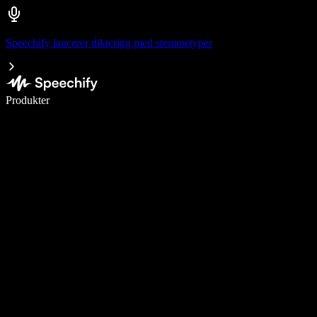
Speechify lancerer diktering med stemmetyper
Skriv 5× hurtigere med stemmeskrivning
Produkter
Læs mere