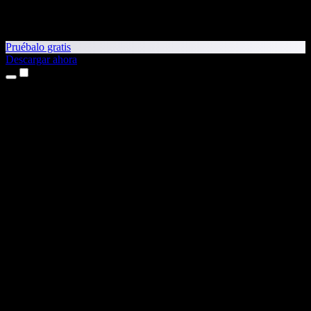
Pruébalo gratis
Descargar ahora
Productos
Texto a voz
App para iPhone y iPad
App para Android
Extensión para Chrome
Extensión para Edge
Aplicación web
App para Mac