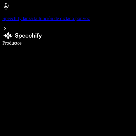
Speechify lanza la función de dictado por voz
Escribe 5× más rápido con dictado por voz
Productos
Más información