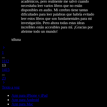
académicos, pero realmente me salvó cuando
necesitaba leer varios libros que no están
disponibles en audio. Mi cerebro tiene tantas
dificultades para leer palabras que habría evitado
leer estos libros que son fundamentales para mi
investigación. Pero ahora todas estas ideas
increíbles están accesibles para mí. ¡Gracias por
abrirme todo un mundo!
tdluna
1
...
11
12
13
14
15
...
23
Texto a voz
App para iPhone y iPad
App para Android
App para Mac