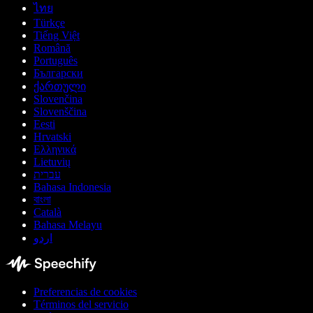
ไทย
Türkçe
Tiếng Việt
Română
Português
Български
ქართული
Slovenčina
Slovenščina
Eesti
Hrvatski
Ελληνικά
Lietuvių
עברית
Bahasa Indonesia
বাংলা
Català
Bahasa Melayu
اردو
Preferencias de cookies
Términos del servicio