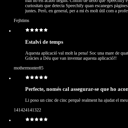
mai no els acabo llegint. Confio de debò que Speechify e
curiositats que detecta Speechify quan escaneges pàgines
juntes. Però, en general, per a mi és molt útil com a prof
Fejhtims
Estalvi de temps
Aquesta aplicació val molt la pena! Soc una mare de quatre
Gràcies a Déu que van inventar aquesta aplicació!!
mothermonter85
Perfecte, només cal assegurar-se que ho aco
Li poso un cinc de cinc perquè realment ha ajudat el meu 
141424141322