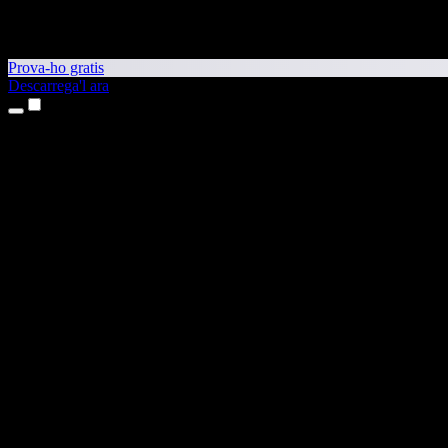
Prova-ho gratis
Descarrega'l ara
Productes
Text a veu
Aplicacions per a iPhone i iPad
Aplicació per a Android
Extensió per al Chrome
Extensió per a l'Edge
Aplicació web
Aplicació per al Mac