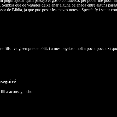
m pugui ajudar quan passejo el gos o condueixo, per poder-me posar al 
. Sembla que de vegades deixa anar alguna bajanada entre alguns paràgr
essor de Bíblia, ja que puc posar les meves notes a Speechify i sentir com
 fills i vaig sempre de bòlit, i a més llegeixo molt a poc a poc, així qu
nseguiré
fill a aconseguir-ho