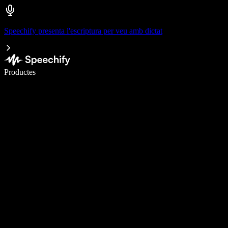
Speechify presenta l'escriptura per veu amb dictat
Escriu 5× més ràpid amb la veu
Productes
Més informació