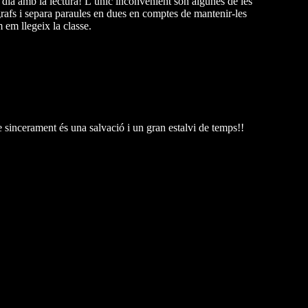
dia amb la lectura! L’únic inconvenient són algunes de les
afs i separa paraules en dues en comptes de mantenir-les
 em llegeix la classe.
e sincerament és una salvació i un gran estalvi de temps!!