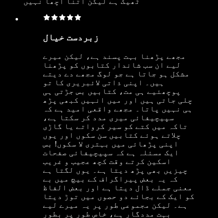
ٹھیک ہے لیکن اتنا اچھا نہیں
زبردست خیال
مجھے پڑھنا بہت پسند ہے، لیکن میرے
لیے ان سب شاندار کتابوں کو پڑھنا
مشکل ہو جاتا ہے جو لوگ مجھے دے دیتے
ہیں۔ اپنی ذاتی لائبریری کا تو
پوچھئیے ہی مت، کتابیں بس جڑتی ہی
چلی جاتی ہیں اور میں انہیں کبھی پڑھ
ہی نہیں پاتا۔ مجھے واقعی امید ہے کہ
سپیچیفائی میری مدد کر سکتا ہے،
تاکہ میں کتے کو سیر کرواتے یا گاڑی
چلاتے ہوئے کتابیں سن سکوں اور یوں
اپنی پڑھائی میں بہتری لا سکوں! بس
ایک مسئلہ ہے کہ سپیچیفائی صفحات
اسکین کرتے وقت کچھ عجیب و غریب
چیزیں بھی پڑھ دیتا ہے۔ یوں لگتا ہے
کہ یہ بعض پیراگراف کے بیچ میں بے
معنی جملے ڈال دیتا ہے اور بعض الفاظ
کو ایک کے بجائے دو حصوں میں توڑ دیتا
ہے۔ لیکن مجموعی طور پر یہ میرے لیے
بہت مددگار ہے، خاص طور پر بطور