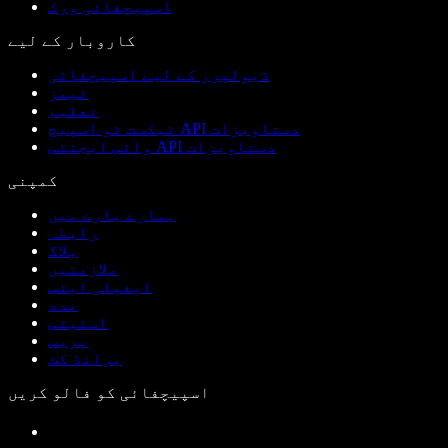
اسپیچفائی ورک
کاروبار کے لیے
ڈیولپرز کے لیے اسپیچفائی
ٹیمز
تعلیم
ٹیکسٹ ٹو اسپیچ API دستاویزات
وائس ایجنٹس API دستاویزات
کمپنی
ہمارے بارے میں
رابطہ
بلاگ
ملازمتیں
ایفیلی ایٹس
مدد
اسٹیٹس
پریس
برانڈ کٹ
اسپیچفائی کو فالو کریں