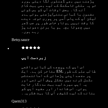
پڑھنے میں بھی گھنٹوں لگا دیتی ہوں،
تو یہ ملٹی ٹاسکنگ کے لیے بھی بہت کام
آئے گا۔ بعض اوقات آپ کو بس کوئی
مضمون یا کہانی سننی/پڑھنی ہوتی ہے،
لیکن آپ کے پاس اُسی پر پوری توجہ دینے
کا وقت نہیں ہوتا، خاص طور پر جب گھر
میں چھوٹا بچہ ہو یا برتن دھونے پڑ
رہے ہوں۔
Betsy.sauce
زبردست ایپ
اس ایپ کے پیچھے کی کہانی واقعی
متاثر کن ہے۔ ایک ESL طالب علم کے طور
پر مجھے اپنی پڑھائی کے اسائنمنٹس
مکمل کرنے میں مشکل پیش آتی تھی اور
یہ ایپ میرے لیے بہت مددگار ثابت
ہوئی۔ اس شاندار اور مفید ایپ کو
بنانے کے لیے کلیف، آپ کا بہت شکریہ۔
Qaem313