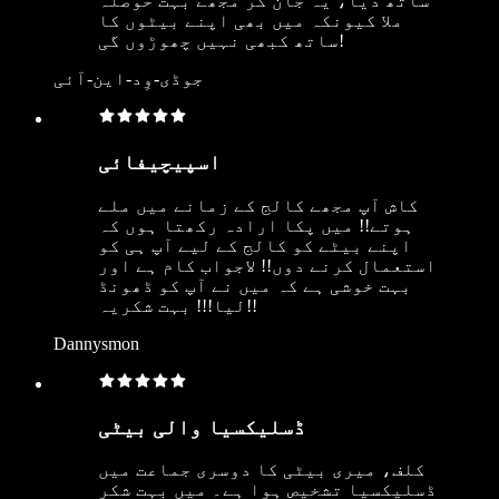
ساتھ دیا، یہ جان کر مجھے بہت حوصلہ
ملا کیونکہ میں بھی اپنے بیٹوں کا
ساتھ کبھی نہیں چھوڑوں گی!
جوڈی-وِد-این-آئی
اسپیچیفائی
کاش آپ مجھے کالج کے زمانے میں ملے
ہوتے!! میں پکا ارادہ رکھتا ہوں کہ
اپنے بیٹے کو کالج کے لیے آپ ہی کو
استعمال کرنے دوں!! لاجواب کام ہے اور
بہت خوشی ہے کہ میں نے آپ کو ڈھونڈ
لیا!!! بہت شکریہ!!
Dannysmon
ڈسلیکسیا والی بیٹی
کلف، میری بیٹی کا دوسری جماعت میں
ڈسلیکسیا تشخیص ہوا ہے۔ میں بہت شکر