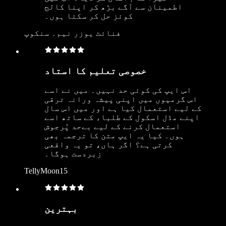
اطمینان سے آگے بڑھ کر اپنا کالج
کوئز حل کر سکتا ہوں۔
فنائٹ یوزر نیم۔ سنکوپ
خصوصی تعلیم کا استاد
اس ایپ کی کوئی حد نہیں۔ میں نے اسے
اس گرمیوں میں اپنی پیشہ ورانہ ترقی
کے لیے استعمال کیا ہے اور میں اس سال
اپنے مڈل اسکول کے طلباء کے ساتھ اسے
استعمال کرنے کے لیے بےحد پُرجوش
ہوں۔ کیا یہ ایپ متن کا ترجمہ بھی
کرتی ہے؟ اگر ہاں، تو یہ واقعی
زبردست ہوگا۔
TellyMoon15
بہترین