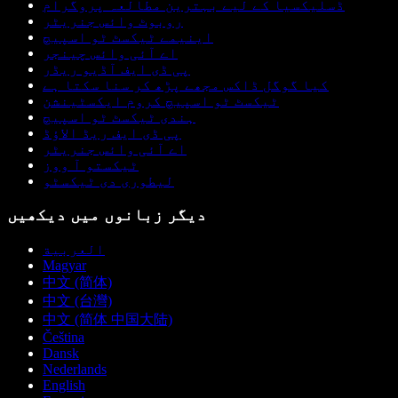
ڈسلیکسیا کے لیے بہترین مطالعہ پروگرام
روبوٹ وائس جنریٹر
اینیمے ٹیکسٹ ٹو اسپیچ
اے آئی وائس چینجر
پی ڈی ایف آڈیو ریڈر
کیا گوگل ڈاکس مجھے پڑھ کر سنا سکتا ہے
ٹیکسٹ ٹو اسپیچ کروم ایکسٹینشن
ہندی ٹیکسٹ ٹو اسپیچ
پی ڈی ایف ریڈ الاؤڈ
اے آئی وائس جنریٹر
ٹیکستو آ ووز
لیطوری دی ٹیکسٹو
دیگر زبانوں میں دیکھیں
العربية
Magyar
中文 (简体)
中文 (台灣)
中文 (简体 中国大陆)
Čeština
Dansk
Nederlands
English