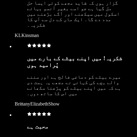
گزار ہوں کہ شاید مجھے کوئی ایسا حل
مل گیا ہے جو اسے بغیر آنسو بہائے
اسکول میں سیکھنے اور آگے بڑھنے میں
مدد دے گا۔ ایک ماں کے دل سے آپ کا
شکریہ۔
KLKinsman
شکریہ! میں اپنے بیٹے کے بارے میں
پُرامید ہوں
میرے بیٹے کو دماغی فالج ہے اور سننے
والے بچے کی کہانی نے مجھے یہ ہمت دی
ہے کہ میں اپنے بیٹے کو پڑھنا سکھانے
میں اس کا ساتھ دوں۔
BrittanyElizabethShow
محبت ہے