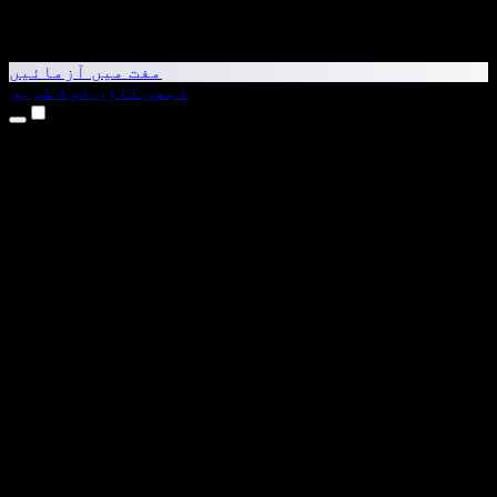
مفت میں آزمائیں
ابھی ڈاؤن لوڈ کریں
مصنوعات
متن کو آواز میں بدلیں
iPhone اور iPad ایپس
Android ایپ
Chrome ایکسٹینشن
Edge ایکسٹینشن
ویب ایپ
Mac ایپ
Windows ایپ
AI وائس جنریٹر
وائس اوور
ڈبنگ