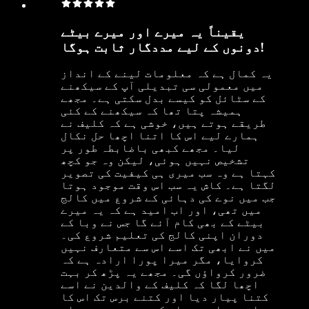
یقیناً یہ میرے اور میرے بیٹے
دونوں کے لیے مددگار ثابت ہوگا!
یہ کمال ہے کہ معلومات لینے کے انداز
میں معمولی سی تبدیلی آپ کے سیکھنے
کے سٹائل کو کیسے بدل سکتی ہے۔ مجھے
ہمیشہ پتا تھا کہ سیکھنے کے کئی
طریقے ہوتے ہیں، خوشی ہے کہ کلیف نے
ہمارے لیے اس کا اتنا اچھا حل نکال
لیا۔ مجھے کبھی باضابطہ طور پر
تشخیص نہیں ہوئی، لیکن وہ جو کچھ
کہتا ہے وہ سب میری ہی کیفیت کی تصویر
لگتا ہے۔ کاش یہ سب اس وقت موجود ہوتا
جب میں نوے کی دہائی کے شروع میں کالج
میں تھی، اور اب امید ہے کہ یہ میرے
بیٹے کے بھی کام آئے گا جس نے وبا کے
دوران اپنی کالج کی تعلیم شروع کی۔
میں نے ابھی تک اسے اس سے متعارف نہیں
کروایا، مگر میرا پورا ارادہ ہے کہ
ضرور کرواؤں گی۔ مجھے یہ پڑھ کر بہت
اچھا لگا کہ کلیف کے والدین نے اسے
کتنا پیار دیا اور کتنے برس تک اس کا