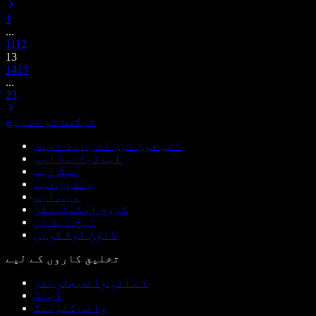
1
...
11
12
13
14
15
...
23
ٹیکسٹ ٹو اسپیچ
آئی فون اور آئی پیڈ ایپس
اینڈرائیڈ ایپ
میک ایپ
ونڈوز ایپ
ویب ایپ
کروم ایکسٹینشن
ایج ایڈ آن
ڈاؤن لوڈ کریں
تخلیق کاروں کے لیے
اے آئی وائس جنریٹر
ڈبنگ
وائس کلوننگ