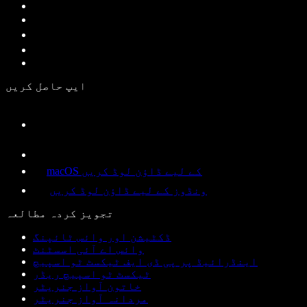
ایپ حاصل کریں
macOS کے لیے ڈاؤن لوڈ کریں
ونڈوز کے لیے ڈاؤن لوڈ کریں
تجویز کردہ مطالعہ
ڈکٹیشن اور وائس ٹائپنگ
وائس اے آئی اسسٹنٹ
اینڈرائیڈ پر پی ڈی ایف ٹیکسٹ ٹو اسپیچ
ٹیکسٹ ٹو اسپیچ ریڈر
خاتون آواز جنریٹر
مردانہ آواز جنریٹر