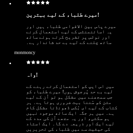
میرے طلباء کے لیے بہترین!
میرے پاس بین الاقوامی طلباء ہیں اور
یہ اسائنمنٹس کے لیے استعمال کرنے
اور نوٹس پر تشریح کرتے ہوئے ساتھ
ساتھ چلنے کے لیے بے حد شاندار ہے۔
monmoncy
واہ!
میں اس ایپ کو استعمال کرتے رہنے کے
لیے بے حد پُرجوش ہوں! میرے طلباء کو
جب سمجھنے میں مشکل ہو تو اُن کے لیے
متن کو سُننا بہت ضروری ہوتا ہے۔ ہر
کتاب کے لیے ای بُکس ڈھونڈنا مشکل کام
ہے۔ میں ہر جگہ ایک ساتھ موجود نہیں
ہو سکتی، اور یہ مجھے اُن کی مدد کے
لیے ایک اور ذریعہ دے گا۔ ایک استاد
کی حیثیت سے میں طلباء کی تحریریں