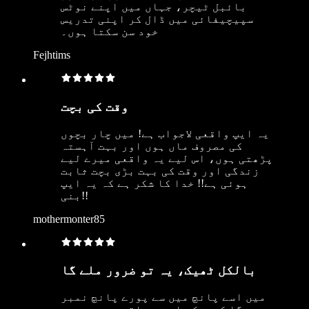
بائبل ٹیچر، جہاں میں اپنے نوٹس
سپیچیفائی میں ڈال کر اپنی تدریس
خود سن سکتا ہوں۔
Fejhtims
وقت کی بچت
یہ ایپ واقعی لاجواب ہے! میں چار بچوں
کی مصروف ماں ہوں اور بہت آہستہ
پڑھتی ہوں، اس لیے یہ واقعی میرے لیے
زندگی اور وقت کی بہت بڑی بچت ثابت
ہوئی ہے!! خدا کا شکر ہے کہ یہ ایپ
بنی!!
mothermonter85
بالکل ٹھیک، یہ تو ضرور ملے گا
میں اسے پانچ میں سے پورے پانچ نمبر