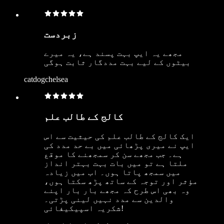
زبردست
مجھے یہ ایپ بہت پسند ہے، یہ میرے
بیٹوں کے لیے بہت مددگار ثابت ہوگی
catdogchelsea
کالج کے طالب علم
ایک کالج کے طالب علم کی حیثیت سے اس
ایپ نے میری پڑھائی میں بے حد مدد کی
ہے۔ جب مجھے سن کر سمجھنے کا موقع
ملتا ہے تو میں بات بہت بہتر انداز
میں سمجھ پاتا ہوں۔ اب میں زیادہ
مؤثر اور توجہ کے ساتھ پڑھ سکتا ہوں،
وہ بھی اس طرح کہ مجھے بار بار اپنے
والدین سے مدد نہیں لینی پڑتی۔
شکریہ اسپیکیفائی!