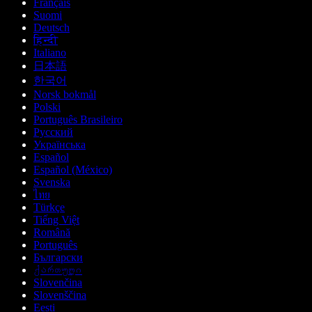
Français
Suomi
Deutsch
हिन्दी
Italiano
日本語
한국어
Norsk bokmål
Polski
Português Brasileiro
Русский
Українська
Español
Español (México)
Svenska
ไทย
Türkçe
Tiếng Việt
Română
Português
Български
ქართული
Slovenčina
Slovenščina
Eesti