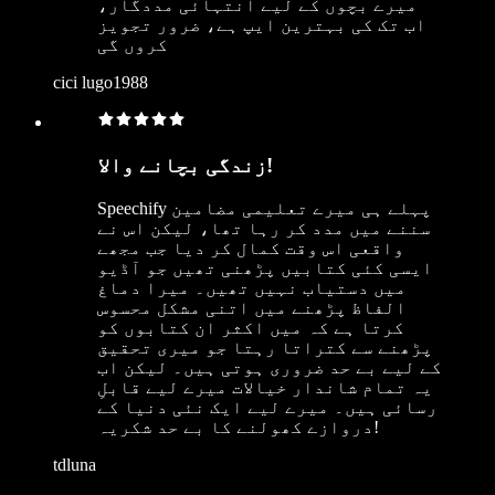
میرے بچوں کے لیے انتہائی مددگار،
اب تک کی بہترین ایپ ہے، ضرور تجویز
کروں گی
cici lugo1988
زندگی بچانے والا!
Speechify پہلے ہی میرے تعلیمی مضامین
سننے میں مدد کر رہا تھا، لیکن اس نے
واقعی اس وقت کمال کر دیا جب مجھے
ایسی کئی کتابیں پڑھنی تھیں جو آڈیو
میں دستیاب نہیں تھیں۔ میرا دماغ
الفاظ پڑھنے میں اتنی مشکل محسوس
کرتا ہے کہ میں اکثر ان کتابوں کو
پڑھنے سے کتراتا رہتا جو میری تحقیق
کے لیے بے حد ضروری ہوتی ہیں۔ لیکن اب
یہ تمام شاندار خیالات میرے لیے قابلِ
رسائی ہیں۔ میرے لیے ایک نئی دنیا کے
دروازے کھولنے کا بے حد شکریہ!
tdluna