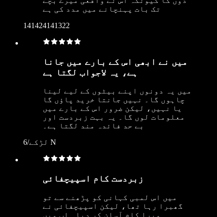
دوں گا کیونکہ اس نے واقعی میرے بچے
تک بات پہنچانے میں مدد کی ہے
141424141322
میں نے ابھی اس کے بارے میں جانا
ہے، یہ لاجواب لگتا ہے
میں یہ دونوں اپنے بیٹوں کے لیے لینا
چاہوں گا۔ نہیں جانتا خرید پاؤں گا
یا نہیں، لیکن ضرور اس کے بارے میں
معلومات لوں گا۔ یہ بہت زبردست اور
بے حد فائدہ مند لگتا ہے۔
6/لڑکے N
زبردست کام اسپیچفائی
میں اس لمبی کہانی کو پڑھنے سے تو
گھبرا رہا تھا، لیکن اسپیچفائی نے
میرا کام آسان کر دیا۔ اب میں