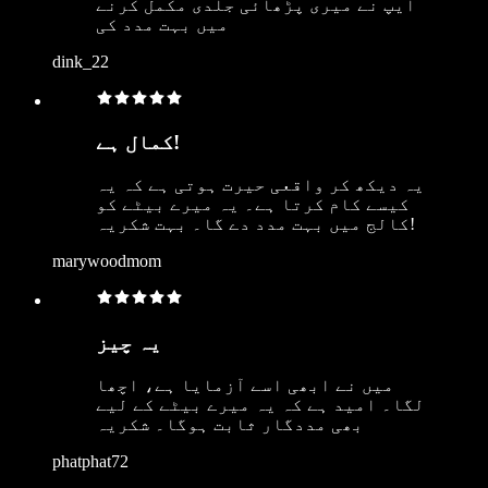
ایپ نے میری پڑھائی جلدی مکمل کرنے
میں بہت مدد کی
dink_22
کمال ہے!
یہ دیکھ کر واقعی حیرت ہوتی ہے کہ یہ
کیسے کام کرتا ہے۔ یہ میرے بیٹے کو
کالج میں بہت مدد دے گا۔ بہت شکریہ!
marywoodmom
یہ چیز
میں نے ابھی اسے آزمایا ہے، اچھا
لگا۔ امید ہے کہ یہ میرے بیٹے کے لیے
بھی مددگار ثابت ہوگا۔ شکریہ
phatphat72