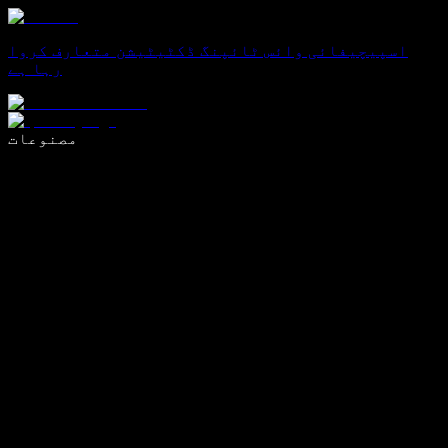
اسپیچیفائی وائس ٹائپنگ ڈکٹیٹیشن متعارف کروا
رہا ہے
وائس ٹائپنگ کے ساتھ 5 گنا تیزی سے لکھیں
مصنوعات
مزید جانیں