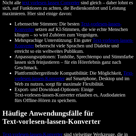
Nicht alle
text vorlesen lassen Converter
sind gleich – daher lohnt es
sich, auf Funktionen zu achten, die Bedienkomfort und Leistung
maximieren. Hier sind einige davon:
Lebensechte Stimmen: Die besten
Text-vorlesen-lassen-
Konverter
setzen auf KI-Stimmen, die wie echte Menschen
klingen – so wird Zuhören zum Vergnügen.
Mehrsprachige Unterstützung: Ein guter
Text-vorlesen-lassen-
Konverter
beherrscht viele Sprachen und Dialekte und
erreicht so ein weltweites Publikum.
Anpassungsoptionen: Tonhöhe, Sprechtempo und Stimmfarbe
lassen sich feinjustieren – für ein Hörerlebnis ganz nach
Geschmack.
Plattformübergreifende Kompatibilität: Die Möglichkeit,
Text-
vorlesen-lassen-Konverter
auf Smartphone, Desktop und im
Web zu nutzen, sorgt für maximale Flexibilität.
Export- und Download-Optionen: Einige
Text‑vorlesen‑lassen‑Konverter erlauben es, Audiodateien
fürs Offline-Hören zu speichern.
Häufige Anwendungsfälle für
Text‑vorlesen‑lassen‑Konverter
Text‑vorlesen‑lassen‑Konverter
sind vielseitige Werkzeuge, die in