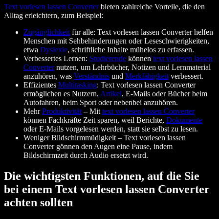
Text vorlesen lassen Converter
bieten zahlreiche Vorteile, die den
Alltag erleichtern, zum Beispiel:
Zugänglichkeit
für alle: Text vorlesen lassen Converter helfen
Menschen mit Sehbehinderungen oder Leseschwierigkeiten,
etwa
Dyslexie
, schriftliche Inhalte mühelos zu erfassen.
Verbessertes Lernen:
Studierende
können
text vorlesen lassen
Converter
nutzen, um Lehrbücher, Notizen und Lernmaterial
anzuhören, was
Verständnis
und
Merkfähigkeit
verbessert.
Effizientes
Multitasking
: Text vorlesen lassen Converter
ermöglichen es Nutzern,
Artikel
, E‑Mails oder Bücher beim
Autofahren, beim Sport oder nebenbei anzuhören.
Mehr
Produktivität
– Mit
text vorlesen lassen Converter
können Fachkräfte Zeit sparen, weil Berichte,
Dokumente
oder E‑Mails vorgelesen werden, statt sie selbst zu lesen.
Weniger Bildschirmmüdigkeit – Text vorlesen lassen
Converter gönnen den Augen eine Pause, indem
Bildschirmzeit durch Audio ersetzt wird.
Die wichtigsten Funktionen, auf die Sie
bei einem Text vorlesen lassen Converter
achten sollten