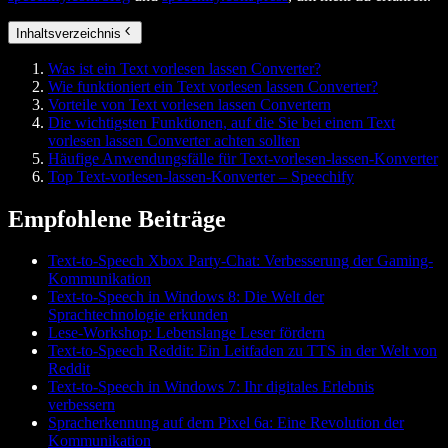
Inhaltsverzeichnis
Was ist ein Text vorlesen lassen Converter?
Wie funktioniert ein Text vorlesen lassen Converter?
Vorteile von Text vorlesen lassen Convertern
Die wichtigsten Funktionen, auf die Sie bei einem Text
vorlesen lassen Converter achten sollten
Häufige Anwendungsfälle für Text‑vorlesen‑lassen‑Konverter
Top Text‑vorlesen‑lassen‑Konverter – Speechify
Empfohlene Beiträge
Text-to-Speech Xbox Party-Chat: Verbesserung der Gaming-
Kommunikation
Text-to-Speech in Windows 8: Die Welt der
Sprachtechnologie erkunden
Lese-Workshop: Lebenslange Leser fördern
Text-to-Speech Reddit: Ein Leitfaden zu TTS in der Welt von
Reddit
Text-to-Speech in Windows 7: Ihr digitales Erlebnis
verbessern
Spracherkennung auf dem Pixel 6a: Eine Revolution der
Kommunikation