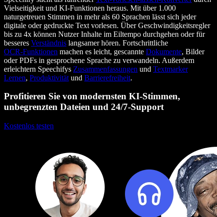
Vielseitigkeit und KI‑Funktionen heraus. Mit über 1.000
naturgetreuen Stimmen in mehr als 60 Sprachen lässt sich jeder
digitale oder gedruckte Text vorlesen. Über Geschwindigkeitsregler
bis zu 4x können Nutzer Inhalte im Eiltempo durchgehen oder für
besseres
Verständnis
langsamer hören. Fortschrittliche
OCR‑Funktionen
machen es leicht, gescannte
Dokumente
, Bilder
oder PDFs in gesprochene Sprache zu verwandeln. Außerdem
erleichtern Speechifys
Zusammenfassungen
und
Textmarker
Lernen
,
Produktivität
und
Barrierefreiheit
.
Profitieren Sie von modernsten KI-Stimmen,
unbegrenzten Dateien und 24/7-Support
Kostenlos testen