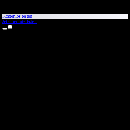
Kostenlos testen
Jetzt herunterladen
Produkte
Texte vorlesen lassen
iPhone- & iPad-Apps
Android-App
Chrome-Erweiterung
Edge-Erweiterung
Web-App
Mac-App
Windows-App