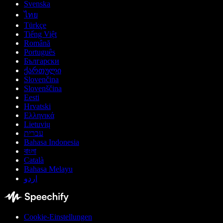
Svenska
ไทย
Türkçe
Tiếng Việt
Română
Português
Български
ქართული
Slovenčina
Slovenščina
Eesti
Hrvatski
Ελληνικά
Lietuvių
עברית
Bahasa Indonesia
বাংলা
Català
Bahasa Melayu
اردو
Cookie-Einstellungen