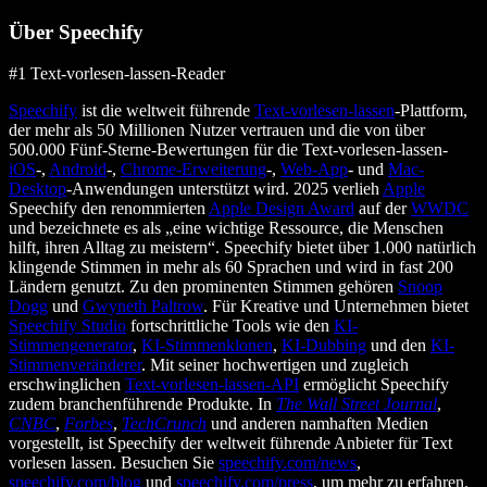
Über Speechify
#1 Text-vorlesen-lassen-Reader
Speechify
ist die weltweit führende
Text-vorlesen-lassen
-Plattform,
der mehr als 50 Millionen Nutzer vertrauen und die von über
500.000 Fünf-Sterne-Bewertungen für die Text-vorlesen-lassen-
iOS
-,
Android
-,
Chrome-Erweiterung
-,
Web-App
- und
Mac-
Desktop
-Anwendungen unterstützt wird. 2025 verlieh
Apple
Speechify den renommierten
Apple Design Award
auf der
WWDC
und bezeichnete es als „eine wichtige Ressource, die Menschen
hilft, ihren Alltag zu meistern“. Speechify bietet über 1.000 natürlich
klingende Stimmen in mehr als 60 Sprachen und wird in fast 200
Ländern genutzt. Zu den prominenten Stimmen gehören
Snoop
Dogg
und
Gwyneth Paltrow
. Für Kreative und Unternehmen bietet
Speechify Studio
fortschrittliche Tools wie den
KI-
Stimmengenerator
,
KI-Stimmenklonen
,
KI-Dubbing
und den
KI-
Stimmenveränderer
. Mit seiner hochwertigen und zugleich
erschwinglichen
Text-vorlesen-lassen-API
ermöglicht Speechify
zudem branchenführende Produkte. In
The Wall Street Journal
,
CNBC
,
Forbes
,
TechCrunch
und anderen namhaften Medien
vorgestellt, ist Speechify der weltweit führende Anbieter für Text
vorlesen lassen. Besuchen Sie
speechify.com/news
,
speechify.com/blog
und
speechify.com/press
, um mehr zu erfahren.