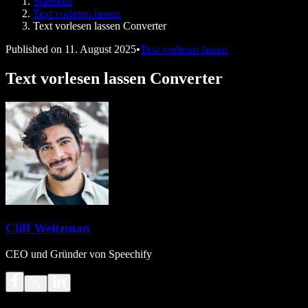
Startseite
Speechify für Entwickler
Text vorlesen lassen
Text vorlesen lassen Converter
Published on
11. August 2025
•
Text vorlesen lassen
Text vorlesen lassen Converter
Cliff Weitzman
CEO und Gründer von Speechify