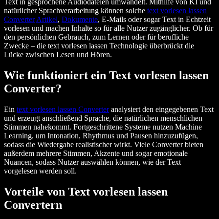
Text in gesprochene Audiodateien umwandelt. Mithilfe von KI und
natürlicher Sprachverarbeitung können solche
text vorlesen lassen
Converter
Artikel
,
Dokumente
, E‑Mails oder sogar Text in Echtzeit
vorlesen und machen Inhalte so für alle Nutzer zugänglicher. Ob für
den persönlichen Gebrauch, zum Lernen oder für berufliche
Zwecke – die text vorlesen lassen Technologie überbrückt die
Lücke zwischen Lesen und Hören.
Wie funktioniert ein Text vorlesen lassen
Converter?
Ein
text vorlesen lassen Converter
analysiert den eingegebenen Text
und erzeugt anschließend Sprache, die natürlichen menschlichen
Stimmen nahekommt. Fortgeschrittene Systeme nutzen Machine
Learning, um Intonation, Rhythmus und Pausen hinzuzufügen,
sodass die Wiedergabe realistischer wirkt. Viele Converter bieten
außerdem mehrere Stimmen, Akzente und sogar emotionale
Nuancen, sodass Nutzer auswählen können, wie der Text
vorgelesen werden soll.
Vorteile von Text vorlesen lassen
Convertern