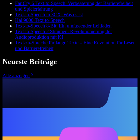
Far Cry 6 Text-to-Speech: Verbesserung der Barrierefreiheit
und Spielerfahrung
Text-to-Speech in 3CX: Was es ist
Hal 9000 Text-to-Speech
Text-to-Speech 8-Bit: Ein umfassender Leitfaden
Text-to-Speech 2 Stimmen: Revolutionierung der
Audioproduktion mit KI
Text-zu-Sprache für lange Texte – Eine Revolution für Lesen
und Barrierefreiheit
Neueste Beiträge
Alle anzeigen