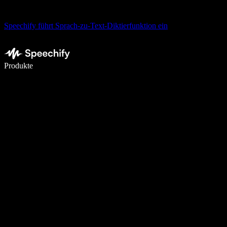
Speechify führt Sprach-zu-Text-Diktierfunktion ein
5× schneller schreiben mit Spracheingabe
Produkte
Mehr erfahren