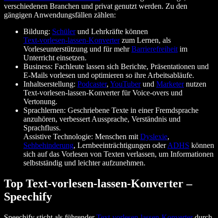
verschiedenen Branchen und privat genutzt werden. Zu den
gängigen Anwendungsfällen zählen:
Bildung:
Schüler
und Lehrkräfte können
Text‑vorlesen‑lassen‑Konverter
zum Lernen, als
Vorleseunterstützung und für mehr
Barrierefreiheit
im
Unterricht einsetzen.
Business: Fachleute lassen sich Berichte, Präsentationen und
E-Mails vorlesen und optimieren so ihre Arbeitsabläufe.
Inhaltserstellung:
Podcaster
,
YouTuber
und
Marketer
nutzen
Text‑vorlesen‑lassen‑Konverter für Voice-overs und
Vertonung.
Sprachlernen: Geschriebene Texte in einer Fremdsprache
anzuhören, verbessert Aussprache, Verständnis und
Sprachfluss.
Assistive Technologie: Menschen mit
Dyslexie
,
Sehbehinderung
, Lernbeeinträchtigungen oder
ADHS
können
sich auf das Vorlesen von Texten verlassen, um Informationen
selbstständig und leichter aufzunehmen.
Top Text‑vorlesen‑lassen‑Konverter –
Speechify
Speechify sticht als führender
Text‑vorlesen‑lassen‑Konverter
durch