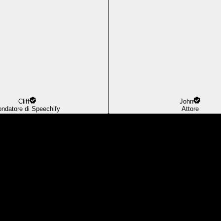
Cliff
John
ondatore di Speechify
Attore