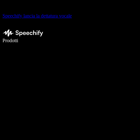
Speechify lancia la dettatura vocale
Scrivi 5× più velocemente con la dettatura vocale
Prodotti
Scopri di più