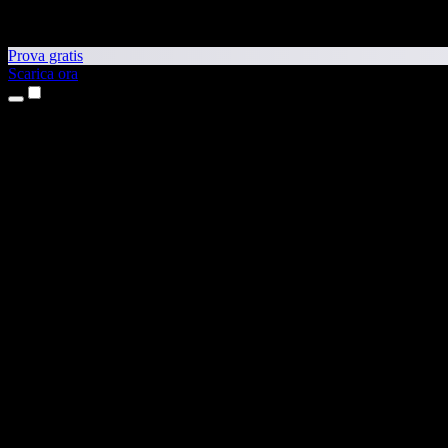
Prova gratis
Scarica ora
Prodotti
Sintesi vocale
App per iPhone e iPad
App Android
Estensione per Chrome
Estensione per Edge
App web
App per Mac
App Windows