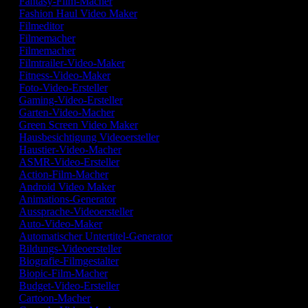
Fantasy-Film-Macher
Fashion Haul Video Maker
Filmeditor
Filmemacher
Filmemacher
Filmtrailer-Video-Maker
Fitness-Video-Maker
Foto-Video-Ersteller
Gaming-Video-Ersteller
Garten-Video-Macher
Green Screen Video Maker
Hausbesichtigung Videoersteller
Haustier-Video-Macher
ASMR-Video-Ersteller
Action-Film-Macher
Android Video Maker
Animations-Generator
Aussprache-Videoersteller
Auto-Video-Maker
Automatischer Untertitel-Generator
Bildungs-Videoersteller
Biografie-Filmgestalter
Biopic-Film-Macher
Budget-Video-Ersteller
Cartoon-Macher