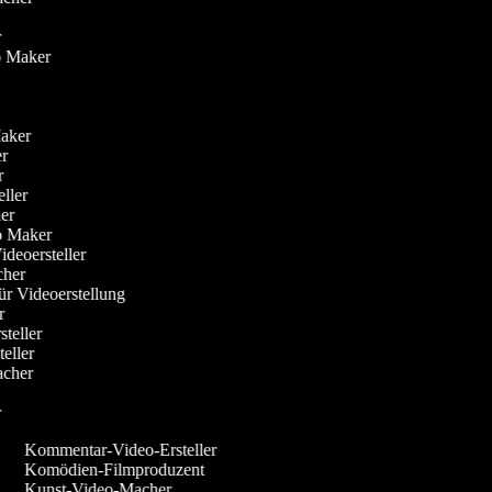
er
eo Maker
-Maker
ker
er
eller
her
eo Maker
ideoersteller
acher
für Videoerstellung
er
steller
steller
Macher
er
Kommentar-Video-Ersteller
Komödien-Filmproduzent
Kunst-Video-Macher