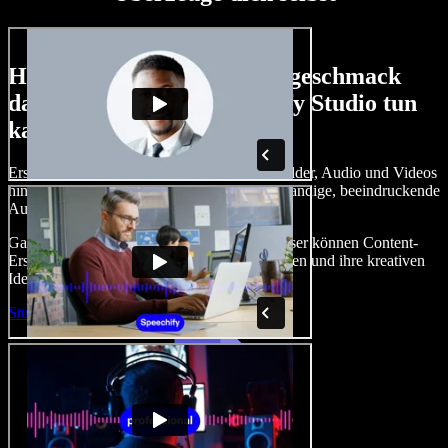
Hier ist nur ein kleiner Vorgeschmack
darauf, was du mit Speechify Studio tun
kannst.
Erstelle Voice-overs, füge lizenzfreie Stockbilder, Audio und Videos
hinzu, klone deine Stimme und erstelle vollständige, beeindruckende
Audio‑Video‑Projekte.
Ganz ohne Einarbeitung und direkt im Browser können Content-
Ersteller traditionelle Grenzen hinter sich lassen und ihre kreativen
Ideen zum Leben erwecken.
Studio starten