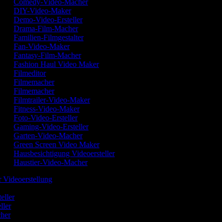
Comedy-Video-Macher
DIY-Video-Maker
Demo-Video-Ersteller
Drama-Film-Macher
Familien-Filmgestalter
Fan-Video-Maker
Fantasy-Film-Macher
Fashion Haul Video Maker
Filmeditor
Filmemacher
Filmemacher
Filmtrailer-Video-Maker
Fitness-Video-Maker
Foto-Video-Ersteller
Gaming-Video-Ersteller
Garten-Video-Macher
Green Screen Video Maker
Hausbesichtigung Videoersteller
Haustier-Video-Macher
r Videoerstellung
r
teller
eller
cher