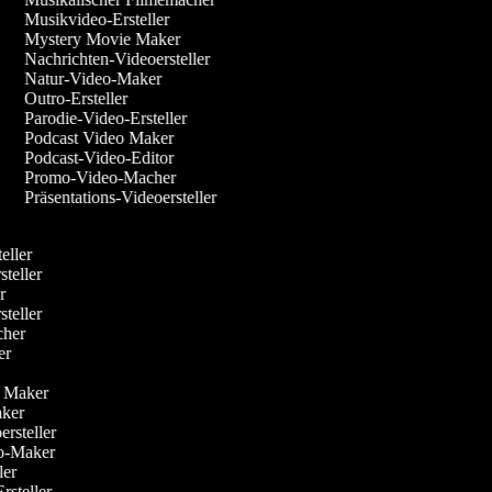
Musikvideo-Ersteller
Mystery Movie Maker
Nachrichten-Videoersteller
Natur-Video-Maker
Outro-Ersteller
Parodie-Video-Ersteller
Podcast Video Maker
Podcast-Video-Editor
Promo-Video-Macher
Präsentations-Videoersteller
r
teller
steller
er
steller
acher
ler
r
eo Maker
Maker
oersteller
deo-Maker
ller
Ersteller