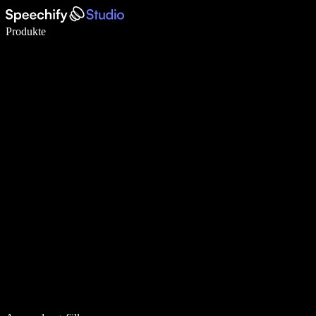
5× schneller schreiben mit Spracheingabe
Produkte
Mehr erfahren