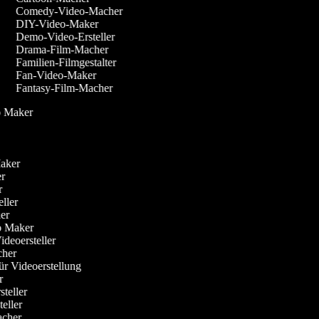
Comedy-Video-Macher
DIY-Video-Maker
Demo-Video-Ersteller
Drama-Film-Macher
Familien-Filmgestalter
Fan-Video-Maker
Fantasy-Film-Macher
eo Maker
-Maker
ker
er
eller
her
eo Maker
ideoersteller
acher
für Videoerstellung
er
steller
steller
Macher