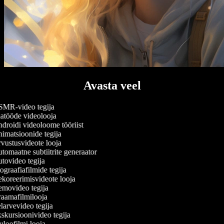
Avasta veel
MR-video tegija
atööde videolooja
roidi videoloome tööriist
matsioonide tegija
ustusvideote looja
omaatne subtiitrite generaator
ovideo tegija
graafiafilmide tegija
koreerimisvideote looja
movideo tegija
aamafilmilooja
arvevideo tegija
kursioonivideo tegija
loofilmi looja