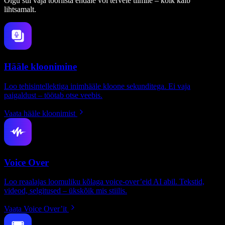
Olgu sul vaja tööriista endale või tervele tiimile – kõik käib
lihtsamalt.
Hääle kloonimine
Loo tehisintellektiga inimhääle kloone sekunditega. Ei vaja
paigaldust – töötab otse veebis.
Vaata hääle kloonimist
Voice Over
Loo reaalajas loomuliku kõlaga voice-over’eid AI abil. Tekstid,
videod, selgitused – ükskõik mis stiilis.
Vaata Voice Over’it