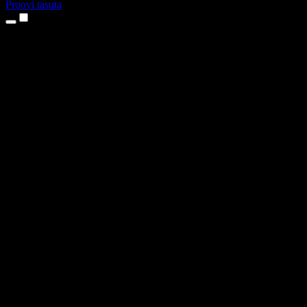
Proovi tasuta
Tooted
Tekst kõneks
iPhone’i ja iPadi rakendused
Androidi rakendus
Chrome’i laiendus
Edge’i laiendus
Veebirakendus
Maci rakendus
Windowsi rakendus
AI häältegeneraator
Pealelugemine
Dublaaž
Hääle kloonimine