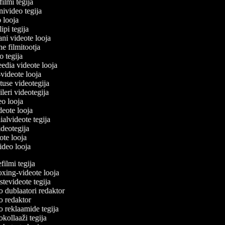
filmi tegija
onivideo tegija
o looja
lipi tegija
ani videote looja
ne filmitootja
deo tegija
meedia videote looja
e-videote looja
etuse videotegija
reileri videotegija
deo looja
ideote looja
ialvideote tegija
videotegija
eote looja
video looja
ilmi tegija
ing-videote looja
evideote tegija
 dublaatori redaktor
 redaktor
 reklaamide tegija
ollaaži tegija