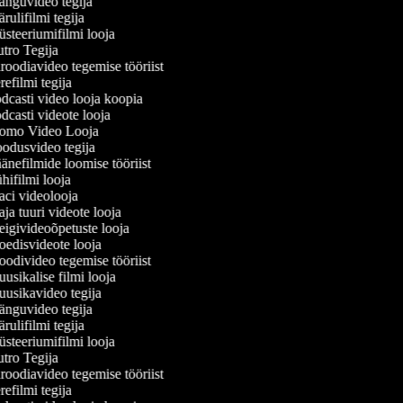
nguvideo tegija
ulifilmi tegija
teeriumifilmi looja
tro Tegija
oodiavideo tegemise tööriist
efilmi tegija
casti video looja koopia
casti videote looja
omo Video Looja
odusvideo tegija
nefilmide loomise tööriist
ifilmi looja
ci videolooja
a tuuri videote looja
givideoõpetuste looja
edisvideote looja
divideo tegemise tööriist
sikalise filmi looja
usikavideo tegija
nguvideo tegija
ulifilmi tegija
teeriumifilmi looja
tro Tegija
oodiavideo tegemise tööriist
efilmi tegija