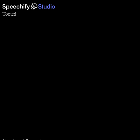
Kirjuta häälega 5× kiiremini
Tooted
Loe lähemalt