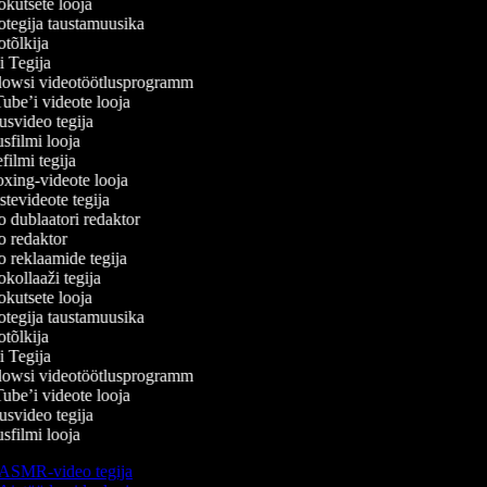
kutsete looja
tegija taustamuusika
tõlkija
 Tegija
wsi videotöötlusprogramm
be’i videote looja
svideo tegija
filmi looja
ilmi tegija
ing-videote looja
evideote tegija
 dublaatori redaktor
 redaktor
 reklaamide tegija
ollaaži tegija
kutsete looja
tegija taustamuusika
tõlkija
 Tegija
wsi videotöötlusprogramm
be’i videote looja
svideo tegija
filmi looja
ASMR-video tegija