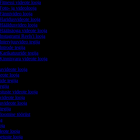
Fitnessi videote looja
Foto- ja videolooja
Fännivideo looja
Haridusvideote looja
Hääldusvideo looja
Häälnäoga videote looja
Instagrami Reels'i looja
Intervjuuvideo tegija
Introde tegija
Karikatuuride tegija
Kinnisvara videote looja
avideote looja
eote looja
ide tegija
tegija
stuste videote looja
videote looja
videote looja
 tegija
 loomise tööriist
oja
ooja
ideote looja
etuste looja