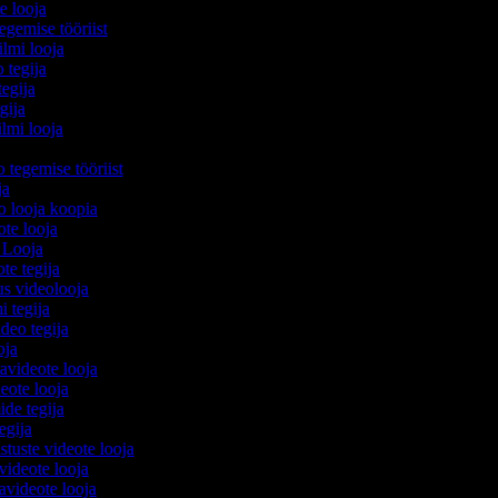
te looja
egemise tööriist
filmi looja
o tegija
tegija
egija
ilmi looja
o tegemise tööriist
ija
eo looja koopia
eote looja
o Looja
ote tegija
us videolooja
mi tegija
ideo tegija
ooja
avideote looja
eote looja
ide tegija
tegija
stuste videote looja
videote looja
videote looja