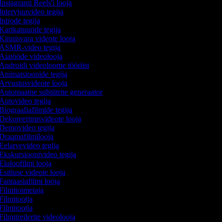
Instagrami Reels'i looja
Intervjuuvideo tegija
Introde tegija
Karikatuuride tegija
Kinnisvara videote looja
ASMR-video tegija
Aiatööde videolooja
Androidi videoloome tööriist
Animatsioonide tegija
Arvustusvideote looja
Automaatne subtiitrite generaator
Autovideo tegija
Biograafiafilmide tegija
Dekoreerimisvideote looja
Demovideo tegija
Draamafilmilooja
Eelarvevideo tegija
Ekskursioonivideo tegija
Eluloofilmi looja
Esitluse videote looja
Fantaasiafilmi looja
Filmitoimetaja
Filmitootja
Filmitootja
Filmitreilerite videolooja