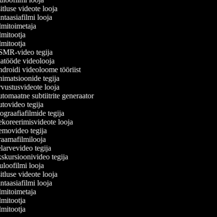
tluse videote looja
taasiafilmi looja
mitoimetaja
mitootja
mitootja
MR-video tegija
atööde videolooja
roidi videoloome tööriist
matsioonide tegija
ustusvideote looja
omaatne subtiitrite generaator
ovideo tegija
graafiafilmide tegija
koreerimisvideote looja
movideo tegija
aamafilmilooja
arvevideo tegija
kursioonivideo tegija
loofilmi looja
tluse videote looja
taasiafilmi looja
mitoimetaja
mitootja
mitootja