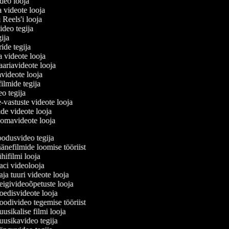
ideo looja
a videote looja
i Reels'i looja
video tegija
egija
ride tegija
ra videote looja
ariavideote looja
videote looja
filmide tegija
deo tegija
e-vastuste videote looja
ade videote looja
oomavideote looja
odusvideo tegija
nefilmide loomise tööriist
ifilmi looja
ci videolooja
a tuuri videote looja
givideoõpetuste looja
edisvideote looja
divideo tegemise tööriist
sikalise filmi looja
usikavideo tegija