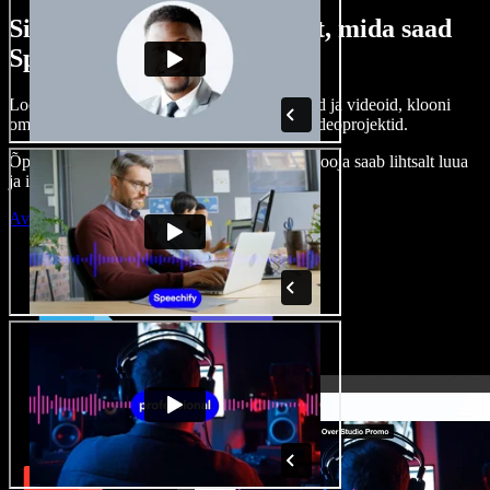
Siin on vaid väike osa sellest, mida saad
Speechify Studioga teha.
Loo voice-over’eid, kasuta tasuta pilte, helisid ja videoid, klooni
oma häält ja pane kokku terviklikud audio-videoprojektid.
Õppimiskõver puudub, kõik töötab veebis – looja saab lihtsalt luua
ja ideed kiiresti ellu viia.
Ava Studio