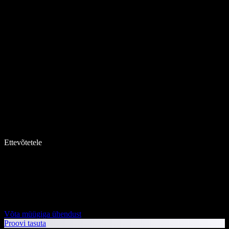
Ettevõtetele
Võta müügiga ühendust
Proovi tasuta