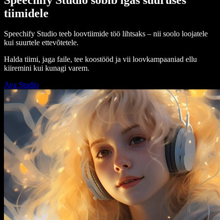
tiimidele
Speechify Studio teeb loovtiimide töö lihtsaks – nii soolo loojatele
kui suurtele ettevõtetele.
Halda tiimi, jaga faile, tee koostööd ja vii loovkampaaniad ellu
kiiremini kui kunagi varem.
Ava Studio