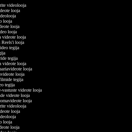
lerite videolooja
videote looja
videolooja
eo looja
ideote looja
ideo looja
a videote looja
i Reels'i looja
video tegija
egija
ride tegija
ra videote looja
ariavideote looja
videote looja
filmide tegija
deo tegija
e-vastuste videote looja
ade videote looja
oomavideote looja
lerite videolooja
videote looja
videolooja
eo looja
ideote looja