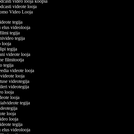
casti video looja koopia
casti videote looja
omo Video Looja
ideote tegija
u elus videolooja
filmi tegija
onivideo tegija
o looja
lipi tegija
ani videote looja
ne filmitootja
deo tegija
meedia videote looja
e-videote looja
etuse videotegija
reileri videotegija
deo looja
ideote looja
ialvideote tegija
videotegija
eote looja
video looja
ideote tegija
u elus videolooja