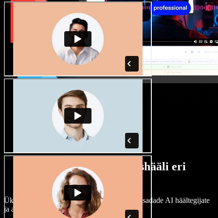
Lai valik mees- ja naishääli eri
aktsentidega
Ükski projekt ei pea kõlama ühtemoodi. Vali sadade AI häältegijate
ja aktsentide hulgast ning kohanda neid.