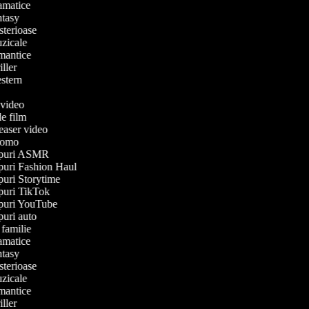
dramatice
antasy
isterioase
muzicale
romantice
riller
western
e
e video
 de film
 teaser video
 promo
clipuri ASMR
lipuri Fashion Haul
lipuri Storytime
lipuri TikTok
lipuri YouTube
ipuri auto
e familie
dramatice
antasy
isterioase
muzicale
romantice
riller