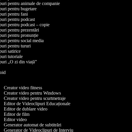
lipuri pentru animale de companie
ipuri pentru bugetare
ipuri pentru fani
ipuri pentru podcast
ipuri pentru podcast – copie
ipuri pentru prezentări
ipuri pentru pronunție
ipuri pentru social media
ipuri pentru tururi
ipuri satirice
ipuri tutoriale
ipuri „O zi din viață”
i
droid
Y
Creator video fitness
Creator video pentru Windows
Creator video pentru scurtmetraje
Editor de Videoclipuri Educaționale
Editor de dublare video
Editor de film
Editor video
Generator automat de subtitrări
Generator de Videoclipuri de Interviu