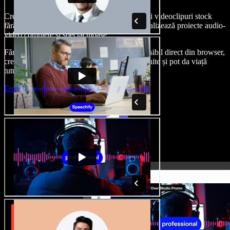
Creează voci din off, adaugă imagini, audio și videoclipuri stock
fără drepturi de autor, clonează-ți vocea și finalizează proiecte audio-
video complete și spectaculoase.
Fără curba clasică de învățare și cu totul accesibil direct din browser,
creatorii de conținut pot depăși limitele obișnuite și pot da viață
tuturor ideilor lor creative.
Deschide Studio