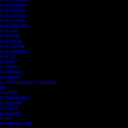
uri de curățenie
uri de călătorie
puri de decorare
uri de exerciții
uri de grădinărit
uri de gătit
puri de modă
uri de reacție
puri de recenzie
puri de unboxing
ri de știri
puri demo
puri gaming
uri imobiliare
puri parodice
puri pentru animale de companie
romo
ipuri ASMR
puri Fashion Haul
puri Storytime
puri TikTok
ipuri YouTube
puri auto
puri cu ecran verde
uri cu natură