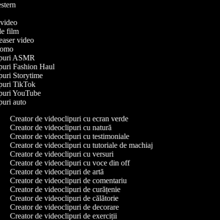
western
e
e video
 de film
 teaser video
 promo
clipuri ASMR
lipuri Fashion Haul
lipuri Storytime
lipuri TikTok
lipuri YouTube
ipuri auto
Creator de videoclipuri cu ecran verde
Creator de videoclipuri cu natură
Creator de videoclipuri cu testimoniale
Creator de videoclipuri cu tutoriale de machiaj
Creator de videoclipuri cu versuri
Creator de videoclipuri cu voce din off
Creator de videoclipuri de artă
Creator de videoclipuri de comentariu
Creator de videoclipuri de curățenie
Creator de videoclipuri de călătorie
Creator de videoclipuri de decorare
Creator de videoclipuri de exerciții