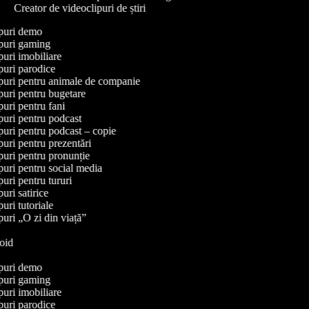
Creator de videoclipuri de știri
lipuri demo
lipuri gaming
ipuri imobiliare
ipuri parodice
lipuri pentru animale de companie
ipuri pentru bugetare
ipuri pentru fani
ipuri pentru podcast
ipuri pentru podcast – copie
ipuri pentru prezentări
ipuri pentru pronunție
ipuri pentru social media
ipuri pentru tururi
ipuri satirice
ipuri tutoriale
ipuri „O zi din viață”
i
droid
Y
lipuri demo
lipuri gaming
ipuri imobiliare
ipuri parodice