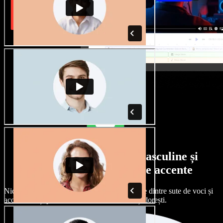
Selecție largă de voci masculine și
feminine, cu tot felul de accente
Niciun proiect nu trebuie să sune la fel. Alege dintre sute de voci și
accente AI și personalizează-le exact cum îți dorești.