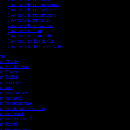
Creator de filme misterioase
Creator de filme muzicale
Creator de filme romantice
Creator de filme thriller
Creator de filme western
Creator de reclame
Creator de reclame video
Creator de trailere de film
Creator de trailere teaser video
romo
ipuri ASMR
puri Fashion Haul
puri Storytime
puri TikTok
ipuri YouTube
puri auto
puri cu ecran verde
uri cu natură
uri cu testimoniale
uri cu tutoriale de machiaj
uri cu versuri
uri cu voce din off
uri de artă
puri de comentariu