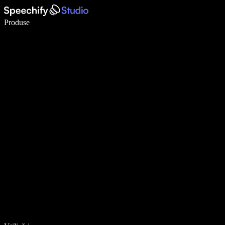
Scrie de 5× mai repede cu dictarea vocală
Produse
Află mai multe