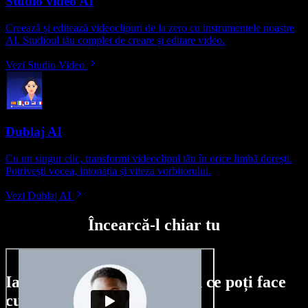
Studio video AI
Creează și editează videoclipuri de la zero cu instrumentele noastre
AI. Studioul tău complet de creare și editare video.
Vezi Studio Video
Dublaj AI
Cu un singur clic, transformi videoclipul tău în orice limbă dorești.
Potrivești vocea, intonația și viteza vorbitorului.
Vezi Dublaj AI
Încearcă-l chiar tu
Iată doar o mică mostră din ce poți face
cu Speechify Studio.