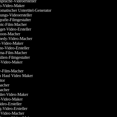
prache-Videoersteller
-Video-Maker
matischer Untertitel-Generator
ungs-Videoersteller
rafie-Filmgestalter
ic-Film-Macher
et-Video-Ersteller
oon-Macher
edy-Video-Macher
Video-Maker
-Video-Ersteller
a-Film-Macher
lien-Filmgestalter
Video-Maker
sy-Film-Macher
on Haul Video Maker
itor
macher
macher
railer-Video-Maker
ss-Video-Maker
ideo-Ersteller
g-Video-Ersteller
n-Video-Macher