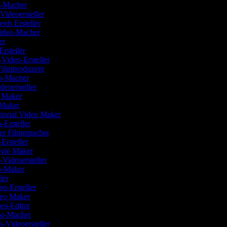
lm-Macher
-Videoersteller
eels Ersteller
Video-Macher
ler
Ersteller
Video-Ersteller
Filmproduzent
eo-Macher
deoersteller
o Maker
 Maker
torial Video Maker
-Ersteller
her Filmemacher
-Ersteller
ovie Maker
n-Videoersteller
eo-Maker
ller
eo-Ersteller
ideo Maker
deo-Editor
eo-Macher
ns-Videoersteller