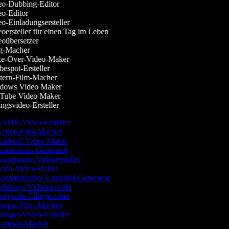
o-Dubbing-Editor
o-Editor
o-Einladungsersteller
oersteller für einen Tag im Leben
oübersetzer
-Macher
e-Over-Video-Maker
espot-Ersteller
ern-Film-Macher
ows Video Maker
ube Video Maker
gsvideo-Ersteller
SMR-Video-Ersteller
ction-Film-Macher
ndroid Video Maker
nimations-Generator
ussprache-Videoersteller
uto-Video-Maker
utomatischer Untertitel-Generator
ildungs-Videoersteller
iografie-Filmgestalter
iopic-Film-Macher
udget-Video-Ersteller
artoon-Macher