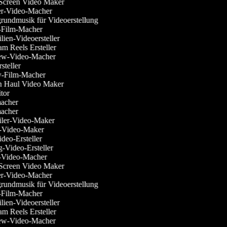
 Screen Video Maker
ier-Video-Macher
rgrundmusik für Videoerstellung
r-Film-Macher
ilien-Videoersteller
ram Reels Ersteller
view-Video-Macher
Ersteller
sy-Film-Macher
on Haul Video Maker
itor
macher
macher
railer-Video-Maker
ss-Video-Maker
ideo-Ersteller
g-Video-Ersteller
n-Video-Macher
 Screen Video Maker
ier-Video-Macher
rgrundmusik für Videoerstellung
r-Film-Macher
ilien-Videoersteller
ram Reels Ersteller
view-Video-Macher