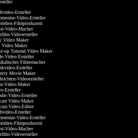
Ersteller
video-Ersteller
entar-Video-Ersteller
dien-Filmproduzent
t-Video-Macher
film-Videoersteller
c Video Maker
Video Maker
-up Tutorial Video Maker
-Video-Ersteller
kalischer Filmemacher
kvideo-Ersteller
ery Movie Maker
richten-Videoersteller
r-Video-Maker
o-Ersteller
die-Video-Ersteller
ast Video Maker
ast-Video-Editor
video-Ersteller
entar-Video-Ersteller
dien-Filmproduzent
t-Video-Macher
film-Videoersteller