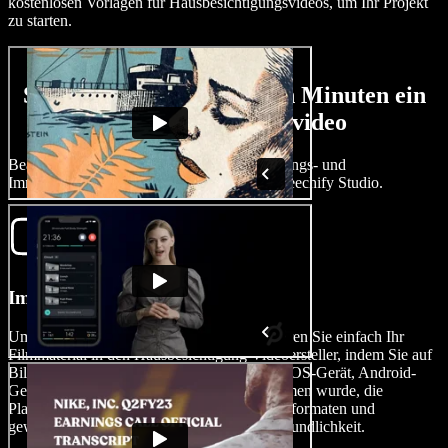
kostenlosen Vorlagen für Hausbesichtigungsvideos, um Ihr Projekt
zu starten.
So erstellen Sie in wenigen Minuten ein
Hausbesichtigungsvideo
Bearbeiten Sie ansprechende Hausbesichtigungs- und
Immobilienvideos im Handumdrehen mit Speechify Studio.
Importieren Sie Ihr Video
Um Ihre Videoerstellung zu starten, importieren Sie einfach Ihr
Filmmaterial in den Hausbesichtigung Videoersteller, indem Sie auf
Bilder/Videos tippen. Egal, ob es mit einem iOS-Gerät, Android-
Gerät oder einer anderen Kamera aufgenommen wurde, die
Plattform unterstützt eine Vielzahl von Videoformaten und
gewährleistet Kompatibilität und Benutzerfreundlichkeit.