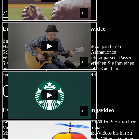
Erstellen Sie Ihr Hausbesichtigungsvideo
Entfesseln Sie Ihre Kreativität, indem Sie Ihr
Hausbesichtigungsvideo mit Hintergrundmusik, anpassbaren
Schriftarten, einer Vielzahl von Übergängen, Animationen,
Wasserzeichen, Sprachüberlagerungen und mehr anpassen. Passen
Sie Ihr Video nach Ihren Wünschen an und verleihen Sie ihm einen
professionellen Touch, der es auf Ihrem YouTube-Kanal und
anderen sozialen Medienplattformen hervorhebt.
Exportieren Sie Ihr Hausbesichtigungsvideo
Bereit, Ihr Meisterwerk mit der Welt zu teilen? Wählen Sie aus einer
Vielzahl von Formaten, die für verschiedene soziale
Medienplattformen optimiert sind, von YouTube-Videos bis hin zu
Social-Media-Reels, und wählen Sie Exportieren. Mit nur wenigen