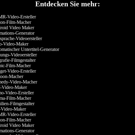
Entdecken Sie mehr:
-Video-Ersteller
on-Film-Macher
oid Video Maker
ations-Generator
prache-Videoersteller
-Video-Maker
matischer Untertitel-Generator
ungs-Videoersteller
rafie-Filmgestalter
ic-Film-Macher
et-Video-Ersteller
oon-Macher
edy-Video-Macher
Video-Maker
-Video-Ersteller
a-Film-Macher
lien-Filmgestalter
Video-Maker
-Video-Ersteller
on-Film-Macher
oid Video Maker
ations-Generator