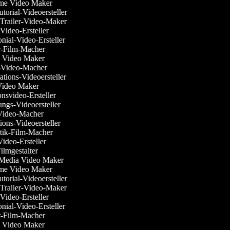
time Video Maker
utorial-Videoersteller
r-Trailer-Video-Maker
-Video-Ersteller
onial-Video-Ersteller
ler-Film-Macher
k Video Maker
-Video-Macher
tations-Videoersteller
Video Maker
onsvideo-Ersteller
gungs-Videoersteller
-Video-Macher
sions-Videoersteller
tik-Film-Macher
-Video-Ersteller
-Filmgestalter
l Media Video Maker
time Video Maker
utorial-Videoersteller
r-Trailer-Video-Maker
-Video-Ersteller
onial-Video-Ersteller
ler-Film-Macher
k Video Maker