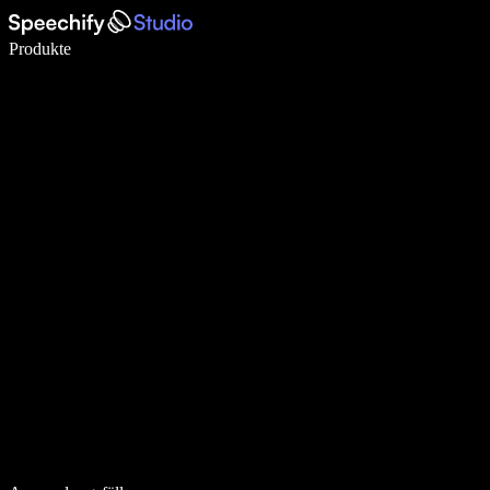
5× schneller schreiben mit Spracheingabe
Produkte
Mehr erfahren