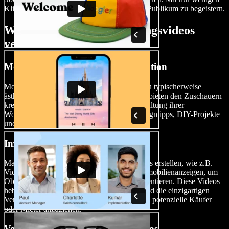
Klicks ist Ihr hochwertiges Video bereit, Ihr Publikum zu begeistern.
Wann man Hausbesichtigungsvideos
verwendet
Motivationsvideos zur Hausdekoration
Motivationsvideos zur Hausdekoration zeigen typischerweise
ästhetisch ansprechende Wohninterieurs und bieten den Zuschauern
kreative Ideen und Inspirationen zur Umgestaltung ihrer
Wohnräume. Diese Videos enthalten oft Designtipps, DIY-Projekte
und Einblicke in stilvolle Häuser.
Immobilien-Marketing-Videos
Makler können Immobilien-Marketing-Videos erstellen, wie z.B.
Videos von offenen Besichtigungen oder Immobilienanzeigen, um
Objekte zum Verkauf oder zur Miete zu präsentieren. Diese Videos
heben wichtige Merkmale, die Umgebung und die einzigartigen
Verkaufsargumente der Immobilie hervor, um potenzielle Käufer
oder Mieter anzuziehen.
Vorher-Nachher-Renovierungsvideos