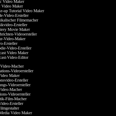
c Video Maker
Video Maker
-up Tutorial Video Maker
-Video-Ersteller
kalischer Filmemacher
kvideo-Ersteller
ery Movie Maker
richten-Videoersteller
r-Video-Maker
o-Ersteller
die-Video-Ersteller
ast Video Maker
ast-Video-Editor
-Video-Macher
tations-Videoersteller
Video Maker
onsvideo-Ersteller
gungs-Videoersteller
-Video-Macher
sions-Videoersteller
tik-Film-Macher
-Video-Ersteller
-Filmgestalter
l Media Video Maker