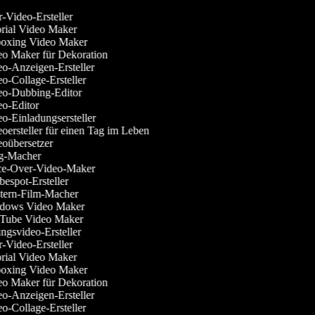
-Video-Ersteller
rial Video Maker
xing Video Maker
o Maker für Dekoration
o-Anzeigen-Ersteller
o-Collage-Ersteller
o-Dubbing-Editor
o-Editor
o-Einladungsersteller
oersteller für einen Tag im Leben
oübersetzer
-Macher
e-Over-Video-Maker
espot-Ersteller
ern-Film-Macher
ows Video Maker
ube Video Maker
gsvideo-Ersteller
-Video-Ersteller
rial Video Maker
xing Video Maker
o Maker für Dekoration
o-Anzeigen-Ersteller
o-Collage-Ersteller