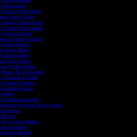
-Video-Ersteller
-Filmgestalter
l Media Video Maker
time Video Maker
Tutorial-Videoersteller
r-Trailer-Video-Maker
r-Video-Ersteller
monial-Video-Ersteller
ler-Film-Macher
k Video Maker
Video-Ersteller
ial Video Maker
xing Video Maker
 Maker für Dekoration
-Anzeigen-Ersteller
-Collage-Ersteller
-Dubbing-Editor
-Editor
-Einladungsersteller
ersteller für einen Tag im Leben
übersetzer
-Macher
-Over-Video-Maker
spot-Ersteller
rn-Film-Macher