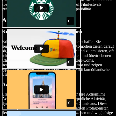
sozialen Medien teilen oder die Wiedergabe auf Filmfestivals
präsentieren, Speechify Studio sorgt für Kompatibilität.
Arten von Filmen
Komödien & Romantische Komödien
Bringen Sie die Lachmuskeln zum Kitzeln oder schaffen Sie
herzerwärmende Romanzen mit Komödien. Komödien zielen darauf
ab, das Publikum durch Humor zu unterhalten und zu amüsieren, oft
mit witzigen Dialogen, humorvollen Situationen und übertriebenen
Charakteren. Romantische Komödien, kurz Rom-Coms,
kombinieren Elemente von Romantik und Humor und zeigen
typischerweise eine zentrale Liebesgeschichte mit komödiantischen
Elementen.
Actionfilme
Erstellen Sie adrenalingeladene Sequenzen für Ihre Actionfilme.
Actionfilme zeichnen sich durch intensive körperliche Aktivität,
dynamische Sequenzen und adrenalingeladene Stunts aus. Diese
Filme zeigen oft einen starken und charismatischen Protagonisten,
der in spannende Verfolgungsjagden, Kampfszenen und waghalsige