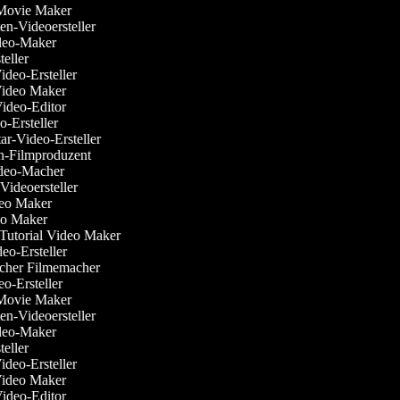
Movie Maker
n-Videoersteller
deo-Maker
eller
deo-Ersteller
ideo Maker
ideo-Editor
-Ersteller
-Video-Ersteller
-Filmproduzent
deo-Macher
ideoersteller
eo Maker
o Maker
utorial Video Maker
o-Ersteller
cher Filmemacher
o-Ersteller
Movie Maker
n-Videoersteller
deo-Maker
eller
deo-Ersteller
ideo Maker
ideo-Editor