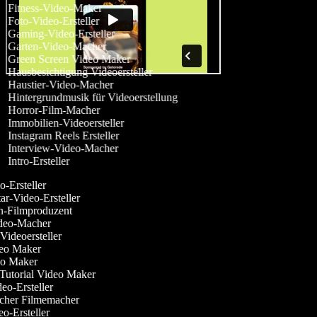
Fitness-Video-Maker
Foto-Video-Ersteller
Gaming-Video-Ersteller
Garten-Video-Macher
Green Screen Video Maker
Hausbesichtigung Videoersteller
Haustier-Video-Macher
Hintergrundmusik für Videoerstellung
Horror-Film-Macher
Immobilien-Videoersteller
Instagram Reels Ersteller
Interview-Video-Macher
Intro-Ersteller
-Ersteller
-Video-Ersteller
-Filmproduzent
deo-Macher
ideoersteller
eo Maker
o Maker
utorial Video Maker
o-Ersteller
cher Filmemacher
o-Ersteller