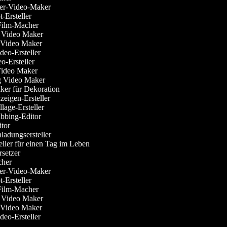
er-Video-Maker
Ersteller
ilm-Macher
Video Maker
Video Maker
eo-Ersteller
-Ersteller
Video Maker
 Video Maker
er für Dekoration
eigen-Ersteller
age-Ersteller
bing-Editor
tor
adungsersteller
ller für einen Tag im Leben
setzer
her
er-Video-Maker
Ersteller
ilm-Macher
Video Maker
Video Maker
eo-Ersteller