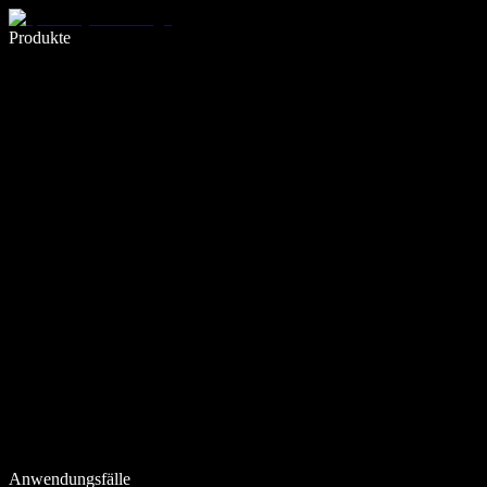
5× schneller schreiben mit Spracheingabe
Produkte
Mehr erfahren
Anwendungsfälle