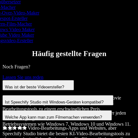
übersetzer
-Macher
-Over-Video-Maker
spot-Ersteller
rn-Film-Macher
ows Video Maker
ube Video Maker
svideo-Ersteller
Häufig gestellte Fragen
Noch Fragen?
Lassen Sie uns reden
Was ist der beste Videoersteller?
Es gibt viele Videoersteller, wie iMovie und Windows Movie
Ist Speechify Studio mit Windows-Geräten kompatibel?
Maker, aber Speechify Studio bietet die besten KI-Video-
Bearbeitungstools zu einem erschwinglichen Preis.
Ja, Speechify Studio ist ein Online-Filmemacher, der über jeden
Welche App kann man zum Filmemachen verwenden?
Browser zugänglich ist, auch auf Windows-Geräten mit
Betriebssystemen wie Windows 7, Windows 10 und Windows 11.
Es gibt viele Video-Bearbeitungs-Apps und Websites, aber
Speechify Studio bietet die besten KI-Video-Bearbeitungstools zu