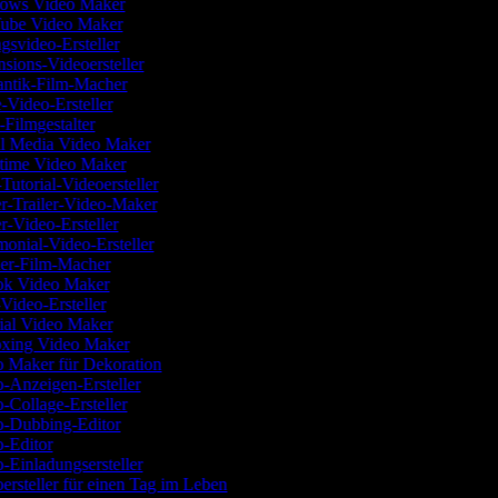
ows Video Maker
ube Video Maker
svideo-Ersteller
sions-Videoersteller
ntik-Film-Macher
-Video-Ersteller
-Filmgestalter
l Media Video Maker
time Video Maker
Tutorial-Videoersteller
r-Trailer-Video-Maker
r-Video-Ersteller
monial-Video-Ersteller
ler-Film-Macher
k Video Maker
Video-Ersteller
ial Video Maker
xing Video Maker
 Maker für Dekoration
-Anzeigen-Ersteller
-Collage-Ersteller
-Dubbing-Editor
-Editor
-Einladungsersteller
ersteller für einen Tag im Leben