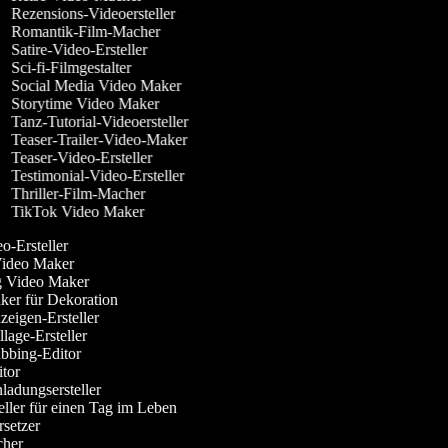
Rezensions-Videoersteller
Romantik-Film-Macher
Satire-Video-Ersteller
Sci-fi-Filmgestalter
Social Media Video Maker
Storytime Video Maker
Tanz-Tutorial-Videoersteller
Teaser-Trailer-Video-Maker
Teaser-Video-Ersteller
Testimonial-Video-Ersteller
Thriller-Film-Macher
TikTok Video Maker
-Ersteller
Video Maker
 Video Maker
er für Dekoration
eigen-Ersteller
age-Ersteller
bing-Editor
tor
adungsersteller
ller für einen Tag im Leben
setzer
her