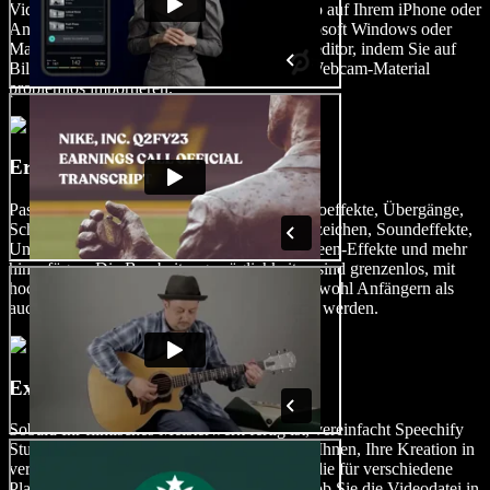
Videoclips, Soundeffekte oder Bilder, egal ob auf Ihrem iPhone oder
Android aufgenommen oder auf Ihrem Microsoft Windows oder
Mac-Computer aufgenommen, in den Videoeditor, indem Sie auf
Bilder/Videos tippen. Sie können sogar Ihr Webcam-Material
problemlos importieren.
Erstellen Sie Ihren Film
Passen Sie Ihren Film an, indem Sie KI-Videoeffekte, Übergänge,
Schriftarten, Overlays, Animationen, Wasserzeichen, Soundeffekte,
Untertitel, Sprachüberlagerungen, Green-Screen-Effekte und mehr
hinzufügen. Die Bearbeitungsmöglichkeiten sind grenzenlos, mit
hochwertigen Videobearbeitungstools, die sowohl Anfängern als
auch fortgeschrittenen Filmemachern gerecht werden.
Exportieren Sie Ihren Film
Sobald Ihr filmisches Meisterwerk fertig ist, vereinfacht Speechify
Studio den Exportprozess und ermöglicht es Ihnen, Ihre Kreation in
verschiedenen Videoformaten zu speichern, die für verschiedene
Plattformen und Geräte geeignet sind. Egal, ob Sie die Videodatei in