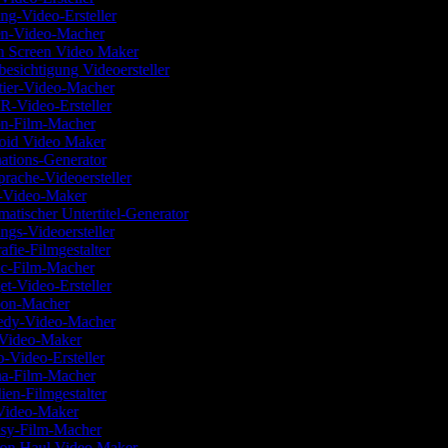
g-Video-Ersteller
n-Video-Macher
 Screen Video Maker
esichtigung Videoersteller
ier-Video-Macher
Video-Ersteller
n-Film-Macher
id Video Maker
tions-Generator
rache-Videoersteller
-Video-Maker
atischer Untertitel-Generator
ngs-Videoersteller
afie-Filmgestalter
c-Film-Macher
t-Video-Ersteller
on-Macher
dy-Video-Macher
Video-Maker
Video-Ersteller
a-Film-Macher
ien-Filmgestalter
Video-Maker
sy-Film-Macher
on Haul Video Maker