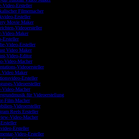
-Video-Ersteller
kalischer Filmemacher
kvideo-Ersteller
tery Movie Maker
richten-Videoersteller
ur-Video-Maker
o-Ersteller
die-Video-Ersteller
ast Video Maker
ast-Video-Editor
mo-Video-Macher
entations-Videoersteller
 Video Maker
tionsvideo-Ersteller
igungs-Videoersteller
e-Video-Macher
ergrundmusik für Videoerstellung
or-Film-Macher
bilien-Videoersteller
agram Reels Ersteller
rview-Video-Macher
-Ersteller
video-Ersteller
entar-Video-Ersteller