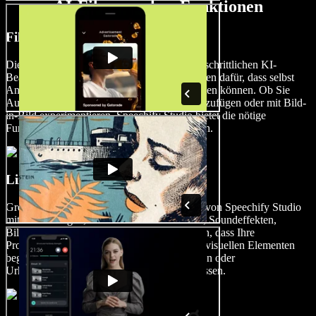
AI-Filmemacher-Funktionen
Filme wie ein Profi bearbeiten
Die intuitive Benutzeroberfläche und die fortschrittlichen KI-
Bearbeitungstools von Speechify Studio sorgen dafür, dass selbst
Anfänger Filme wie erfahrene Profis bearbeiten können. Ob Sie
Aufnahmen stabilisieren, visuelle Effekte hinzufügen oder mit Bild-
in-Bild experimentieren, Speechify Studio bietet die nötige
Funktionalität für einen professionellen Touch.
Lizenzfreie Medienbibliothek
Greifen Sie auf die umfangreiche Bibliothek von Speechify Studio
mit hochwertigen, lizenzfreien Musikdateien, Soundeffekten,
Bildern und Videoclips zu, um sicherzustellen, dass Ihre
Produktionen von den perfekten Audio- und visuellen Elementen
begleitet werden, ohne sich um Wasserzeichen oder
Urheberrechtsbeschränkungen sorgen zu müssen.