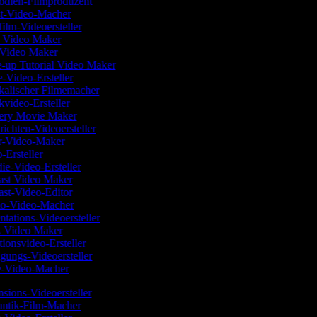
ödien-Filmproduzent
st-Video-Macher
film-Videoersteller
c Video Maker
 Video Maker
-up Tutorial Video Maker
-Video-Ersteller
kalischer Filmemacher
kvideo-Ersteller
tery Movie Maker
richten-Videoersteller
ur-Video-Maker
o-Ersteller
die-Video-Ersteller
ast Video Maker
ast-Video-Editor
mo-Video-Macher
entations-Videoersteller
 Video Maker
tionsvideo-Ersteller
igungs-Videoersteller
e-Video-Macher
sions-Videoersteller
ntik-Film-Macher