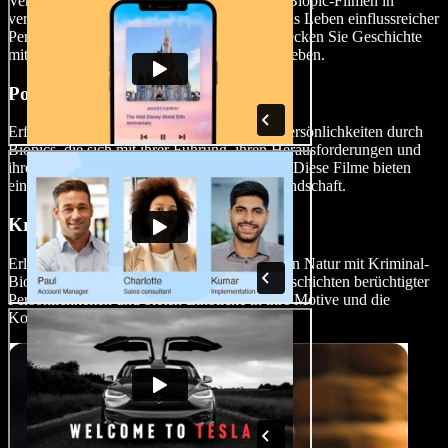
Versetzen Sie Ihr Publikum mit historischen Biopic-Filmen in
verschiedene Epochen. Tauchen Sie ein in das Leben einflussreicher
Persönlichkeiten der Vergangenheit und erwecken Sie Geschichte
mit Authentizität und filmischem Flair zum Leben.
Politische Biopic-Filme
Erforschen Sie die Komplexität politischer Persönlichkeiten durch
Biopics, die sich mit ihrer Führung, ihren Herausforderungen und
ihrem Einfluss auf die Gesellschaft befassen. Diese Filme bieten
einen nuancierten Blick auf die politische Landschaft.
Kriminal-Biopic-Filme
Erleben Sie die dunkle Seite der menschlichen Natur mit Kriminal-
Biopic-Filmen. Diese Filme enthüllen die Geschichten berüchtigter
Persönlichkeiten und bieten Einblicke in ihre Motive und die
Konsequenzen ihrer Handlungen.