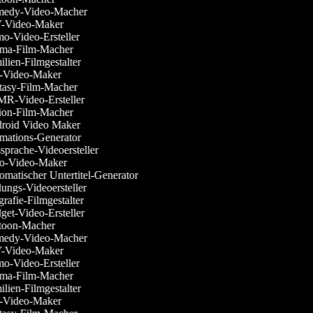
edy-Video-Macher
-Video-Maker
-Video-Ersteller
ma-Film-Macher
lien-Filmgestalter
-Video-Maker
asy-Film-Macher
-Video-Ersteller
on-Film-Macher
oid Video Maker
ations-Generator
prache-Videoersteller
o-Video-Maker
matischer Untertitel-Generator
ungs-Videoersteller
rafie-Filmgestalter
et-Video-Ersteller
oon-Macher
edy-Video-Macher
-Video-Maker
-Video-Ersteller
ma-Film-Macher
lien-Filmgestalter
-Video-Maker