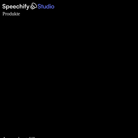
5× schneller schreiben mit Spracheingabe
Produkte
Mehr erfahren