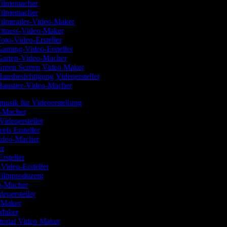
ilmemacher
ilmemacher
ilmtrailer-Video-Maker
itness-Video-Maker
oto-Video-Ersteller
aming-Video-Ersteller
arten-Video-Macher
reen Screen Video Maker
ausbesichtigung Videoersteller
austier-Video-Macher
dmusik für Videoerstellung
m-Macher
Videoersteller
eels Ersteller
Video-Macher
ler
Ersteller
Video-Ersteller
Filmproduzent
eo-Macher
deoersteller
o Maker
 Maker
torial Video Maker