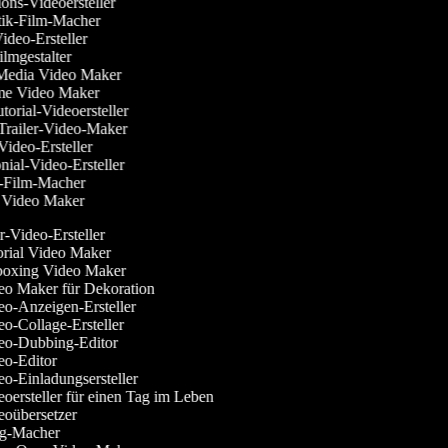
ions-Videoersteller
tik-Film-Macher
-Video-Ersteller
-Filmgestalter
l Media Video Maker
time Video Maker
utorial-Videoersteller
-Trailer-Video-Maker
-Video-Ersteller
onial-Video-Ersteller
er-Film-Macher
k Video Maker
-Video-Ersteller
rial Video Maker
oxing Video Maker
o Maker für Dekoration
o-Anzeigen-Ersteller
o-Collage-Ersteller
o-Dubbing-Editor
o-Editor
o-Einladungsersteller
oersteller für einen Tag im Leben
oübersetzer
g-Macher