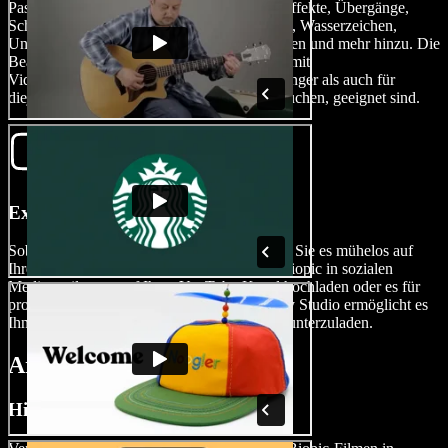
Passen Sie Ihr neues Projekt an. Fügen Sie Effekte, Übergänge,
Schriftarten, Overlays, Green-Screen-Effekte, Wasserzeichen,
Untertitel, Sprachüberlagerungen, Animationen und mehr hinzu. Die
Bearbeitungsmöglichkeiten sind grenzenlos, mit
Videobearbeitungstools, die sowohl für Anfänger als auch für
diejenigen, die fortgeschrittene Funktionen suchen, geeignet sind.
Exportieren Sie Ihr Biopic
Sobald Ihr Meisterwerk fertig ist, exportieren Sie es mühelos auf
Ihre bevorzugte Plattform. Egal, ob Sie Ihr Biopic in sozialen
Medien teilen, es auf Ihren YouTube-Kanal hochladen oder es für
professionelle Zwecke verwenden, Speechify Studio ermöglicht es
Ihnen, in mehreren Video-Dateiformaten herunterzuladen.
Arten von Biopic-Filmen
Historische Biopic-Filme