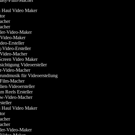
asy-Film-Macher
on Haul Video Maker
itor
macher
macher
ailer-Video-Maker
ss-Video-Maker
ideo-Ersteller
g-Video-Ersteller
n-Video-Macher
 Screen Video Maker
sichtigung Videoersteller
ier-Video-Macher
grundmusik für Videoerstellung
r-Film-Macher
lien-Videoersteller
ram Reels Ersteller
view-Video-Macher
rsteller
on Haul Video Maker
itor
macher
macher
ailer-Video-Maker