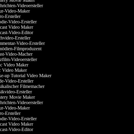
ery Movie Maker
richten-Videoersteller
r-Video-Maker
o-Ersteller
die-Video-Ersteller
ast Video Maker
ast-Video-Editor
video-Ersteller
entar-Video-Ersteller
dien-Filmproduzent
t-Video-Macher
film-Videoersteller
c Video Maker
 Video Maker
-up Tutorial Video Maker
-Video-Ersteller
kalischer Filmemacher
kvideo-Ersteller
ery Movie Maker
richten-Videoersteller
r-Video-Maker
o-Ersteller
die-Video-Ersteller
ast Video Maker
ast-Video-Editor