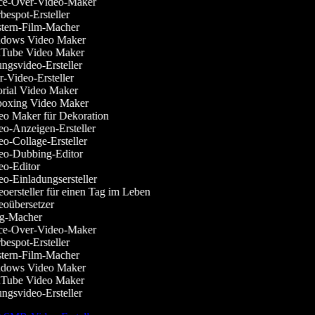
e-Over-Video-Maker
espot-Ersteller
ern-Film-Macher
dows Video Maker
Tube Video Maker
gsvideo-Ersteller
-Video-Ersteller
rial Video Maker
oxing Video Maker
o Maker für Dekoration
o-Anzeigen-Ersteller
o-Collage-Ersteller
o-Dubbing-Editor
o-Editor
o-Einladungsersteller
oersteller für einen Tag im Leben
oübersetzer
g-Macher
e-Over-Video-Maker
espot-Ersteller
ern-Film-Macher
dows Video Maker
Tube Video Maker
gsvideo-Ersteller