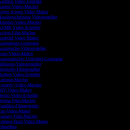
aming-Video-Ersteller
arten-Video-Macher
reen Screen Video Maker
ausbesichtigung Videoersteller
austier-Video-Macher
SMR-Video-Ersteller
ction-Film-Macher
ndroid Video Maker
nimations-Generator
ussprache-Videoersteller
uto-Video-Maker
utomatischer Untertitel-Generator
ildungs-Videoersteller
iografie-Filmgestalter
udget-Video-Ersteller
artoon-Macher
omedy-Video-Macher
IY-Video-Maker
emo-Video-Ersteller
rama-Film-Macher
amilien-Filmgestalter
an-Video-Maker
antasy-Film-Macher
ashion Haul Video Maker
ilmeditor