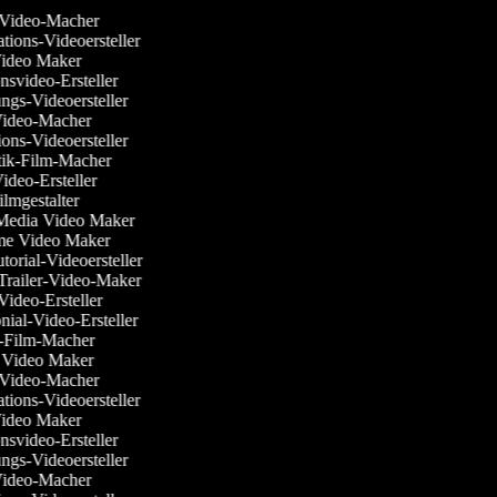
-Video-Macher
tations-Videoersteller
ideo Maker
onsvideo-Ersteller
ungs-Videoersteller
-Video-Macher
ions-Videoersteller
tik-Film-Macher
-Video-Ersteller
-Filmgestalter
l Media Video Maker
time Video Maker
utorial-Videoersteller
-Trailer-Video-Maker
-Video-Ersteller
onial-Video-Ersteller
er-Film-Macher
k Video Maker
-Video-Macher
tations-Videoersteller
ideo Maker
onsvideo-Ersteller
ungs-Videoersteller
-Video-Macher