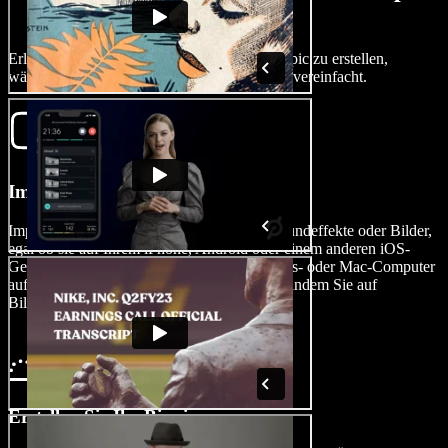
Film
Erleben Sie die Magie, in Minuten einen Biopic zu erstellen,
während Speechify Studio das Filmemachen vereinfacht.
Importieren Sie Ihr Video
Importieren Sie mühelos Ihre Videoclips, Soundeffekte oder Bilder,
egal ob sie auf Ihrem iPhone, Android oder einem anderen iOS-
Gerät aufgenommen oder auf Ihrem Windows- oder Mac-Computer
aufgenommen wurden, in den Video-Editor, indem Sie auf
Bilder/Videos tippen.
Erstellen Sie Ihr Biopic