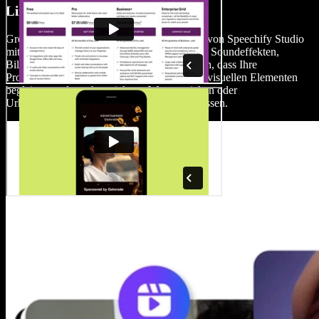
Lizenzfreie Medienbibliothek
Greifen Sie auf die umfangreiche Bibliothek von Speechify Studio
mit hochwertigen, lizenzfreien Musikdateien, Soundeffekten,
Bildern und Videoclips zu, um sicherzustellen, dass Ihre
Produktionen von den perfekten Audio- und visuellen Elementen
begleitet werden, ohne sich um Wasserzeichen oder
Urheberrechtsbeschränkungen sorgen zu müssen.