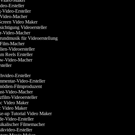
ss-Video-Maker
ideo-Ersteller
g-Video-Ersteller
n-Video-Macher
 Screen Video Maker
sichtigung Videoersteller
ier-Video-Macher
grundmusik für Videoerstellung
r-Film-Macher
lien-Videoersteller
ram Reels Ersteller
view-Video-Macher
rsteller
video-Ersteller
entar-Video-Ersteller
dien-Filmproduzent
t-Video-Macher
film-Videoersteller
c Video Maker
 Video Maker
-up Tutorial Video Maker
-Video-Ersteller
kalischer Filmemacher
kvideo-Ersteller