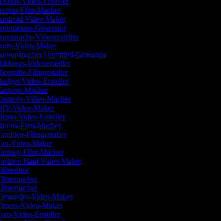
SMR-Video-Ersteller
ction-Film-Macher
ndroid Video Maker
nimations-Generator
ussprache-Videoersteller
uto-Video-Maker
utomatischer Untertitel-Generator
ildungs-Videoersteller
iografie-Filmgestalter
udget-Video-Ersteller
artoon-Macher
omedy-Video-Macher
IY-Video-Maker
emo-Video-Ersteller
rama-Film-Macher
amilien-Filmgestalter
an-Video-Maker
antasy-Film-Macher
ashion Haul Video Maker
ilmeditor
ilmemacher
ilmemacher
ilmtrailer-Video-Maker
itness-Video-Maker
oto-Video-Ersteller