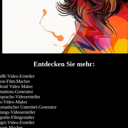
Entdecken Sie mehr:
-Video-Ersteller
on-Film-Macher
oid Video Maker
ations-Generator
prache-Videoersteller
o-Video-Maker
matischer Untertitel-Generator
ungs-Videoersteller
rafie-Filmgestalter
et-Video-Ersteller
oon-Macher