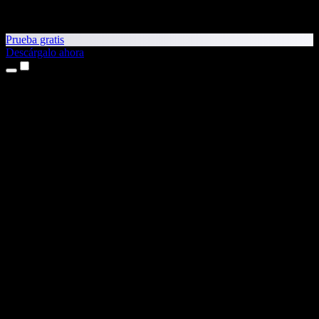
Prueba gratis
Descárgalo ahora
Productos
Texto a voz
Apps para iPhone y iPad
App para Android
Extensión para Chrome
Extensión para Edge
App web
App para Mac
App para Windows