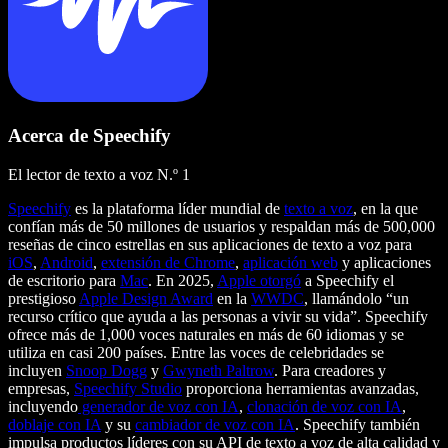
Acerca de Speechify
El lector de texto a voz N.º 1
Speechify
es la plataforma líder mundial de
texto a voz
, en la que
confían más de 50 millones de usuarios y respaldan más de 500,000
reseñas de cinco estrellas en sus aplicaciones de texto a voz para
iOS
,
Android
,
extensión de Chrome
,
aplicación web
y aplicaciones
de escritorio para
Mac
. En 2025,
Apple otorgó
a Speechify el
prestigioso
Apple Design Award
en la
WWDC
, llamándolo “un
recurso crítico que ayuda a las personas a vivir su vida”. Speechify
ofrece más de 1,000 voces naturales en más de 60 idiomas y se
utiliza en casi 200 países. Entre las voces de celebridades se
incluyen
Snoop Dogg
y
Gwyneth Paltrow
. Para creadores y
empresas,
Speechify Studio
proporciona herramientas avanzadas,
incluyendo
generador de voz con IA
,
clonación de voz con IA
,
doblaje con IA
y su
cambiador de voz con IA
. Speechify también
impulsa productos líderes con su API de texto a voz de alta calidad y