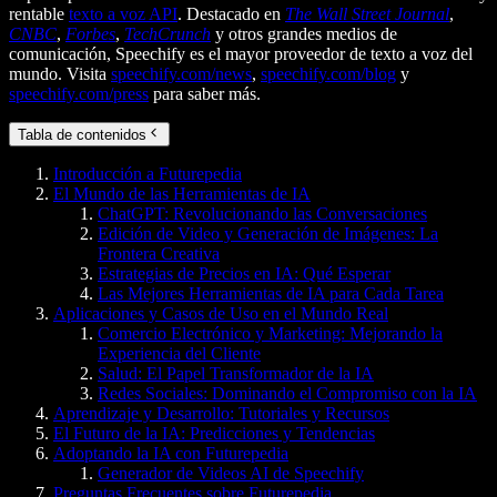
rentable
texto a voz API
. Destacado en
The Wall Street Journal
,
CNBC
,
Forbes
,
TechCrunch
y otros grandes medios de
comunicación, Speechify es el mayor proveedor de texto a voz del
mundo. Visita
speechify.com/news
,
speechify.com/blog
y
speechify.com/press
para saber más.
Tabla de contenidos
Introducción a Futurepedia
El Mundo de las Herramientas de IA
ChatGPT: Revolucionando las Conversaciones
Edición de Video y Generación de Imágenes: La
Frontera Creativa
Estrategias de Precios en IA: Qué Esperar
Las Mejores Herramientas de IA para Cada Tarea
Aplicaciones y Casos de Uso en el Mundo Real
Comercio Electrónico y Marketing: Mejorando la
Experiencia del Cliente
Salud: El Papel Transformador de la IA
Redes Sociales: Dominando el Compromiso con la IA
Aprendizaje y Desarrollo: Tutoriales y Recursos
El Futuro de la IA: Predicciones y Tendencias
Adoptando la IA con Futurepedia
Generador de Videos AI de Speechify
Preguntas Frecuentes sobre Futurepedia