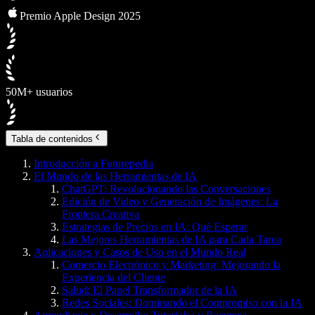
Premio Apple Design 2025
50M+ usuarios
Tabla de contenidos
Introducción a Futurepedia
El Mundo de las Herramientas de IA
ChatGPT: Revolucionando las Conversaciones
Edición de Video y Generación de Imágenes: La
Frontera Creativa
Estrategias de Precios en IA: Qué Esperar
Las Mejores Herramientas de IA para Cada Tarea
Aplicaciones y Casos de Uso en el Mundo Real
Comercio Electrónico y Marketing: Mejorando la
Experiencia del Cliente
Salud: El Papel Transformador de la IA
Redes Sociales: Dominando el Compromiso con la IA