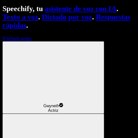
Speechify, tu
asistente de voz con IA
.
Texto a voz
.
Dictado por voz
.
Respuestas
rápidas
.
Pruébalo gratis
Gwyneth
Actriz