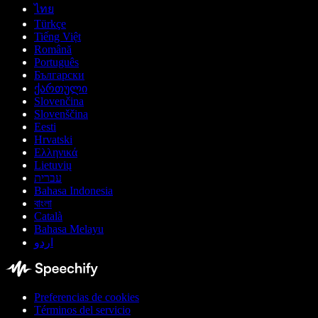
ไทย
Türkçe
Tiếng Việt
Română
Português
Български
ქართული
Slovenčina
Slovenščina
Eesti
Hrvatski
Ελληνικά
Lietuvių
עברית
Bahasa Indonesia
বাংলা
Català
Bahasa Melayu
اردو
Preferencias de cookies
Términos del servicio