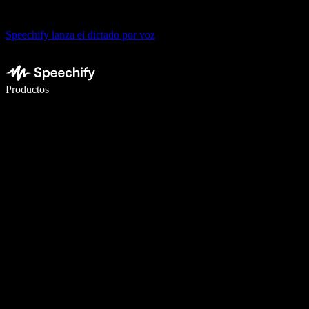
Speechify lanza el dictado por voz
Escribe 5× más rápido con dictado por voz
Productos
Más información