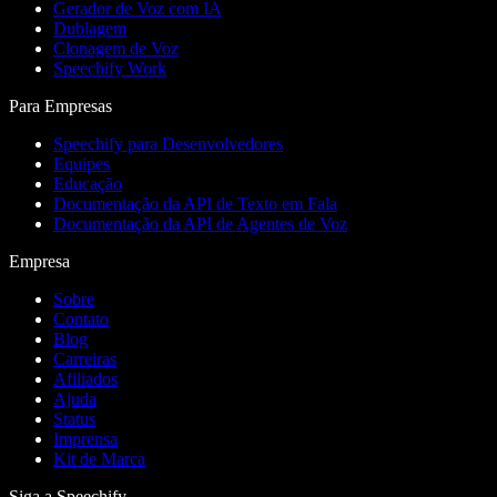
Gerador de Voz com IA
Dublagem
Clonagem de Voz
Speechify Work
Para Empresas
Speechify para Desenvolvedores
Equipes
Educação
Documentação da API de Texto em Fala
Documentação da API de Agentes de Voz
Empresa
Sobre
Contato
Blog
Carreiras
Afiliados
Ajuda
Status
Imprensa
Kit de Marca
Siga a Speechify