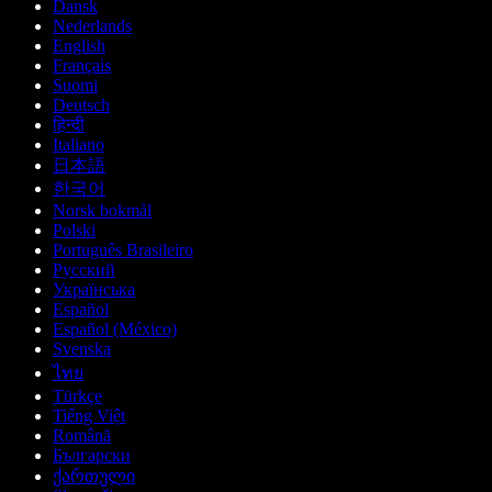
Dansk
Nederlands
English
Français
Suomi
Deutsch
हिन्दी
Italiano
日本語
한국어
Norsk bokmål
Polski
Português Brasileiro
Русский
Українська
Español
Español (México)
Svenska
ไทย
Türkçe
Tiếng Việt
Română
Български
ქართული