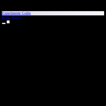
Experimente Grátis
Baixe Agora
Produtos
Texto para Fala
Apps para iPhone e iPad
App para Android
Extensão para Chrome
Extensão para Edge
App Web
App para Mac
App para Windows