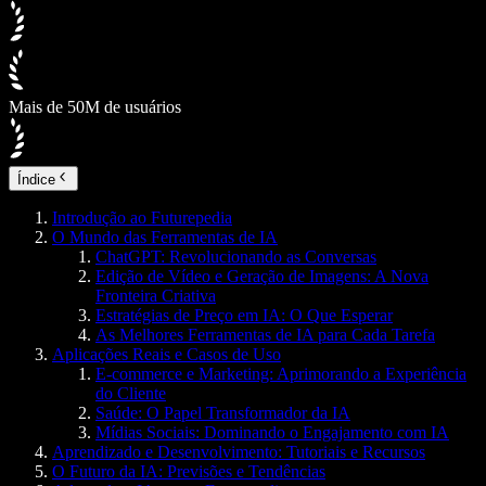
Mais de 50M de usuários
Índice
Introdução ao Futurepedia
O Mundo das Ferramentas de IA
ChatGPT: Revolucionando as Conversas
Edição de Vídeo e Geração de Imagens: A Nova
Fronteira Criativa
Estratégias de Preço em IA: O Que Esperar
As Melhores Ferramentas de IA para Cada Tarefa
Aplicações Reais e Casos de Uso
E-commerce e Marketing: Aprimorando a Experiência
do Cliente
Saúde: O Papel Transformador da IA
Mídias Sociais: Dominando o Engajamento com IA
Aprendizado e Desenvolvimento: Tutoriais e Recursos
O Futuro da IA: Previsões e Tendências