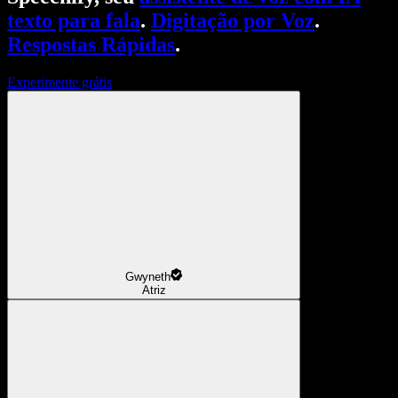
texto para fala
.
Digitação por Voz
.
Respostas Rápidas
.
Experimente grátis
Gwyneth
Atriz