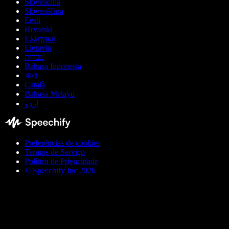
Slovenčina
Slovenščina
Eesti
Hrvatski
Ελληνικά
Lietuvių
עברית
Bahasa Indonesia
বাংলা
Català
Bahasa Melayu
اردو
Preferências de cookies
Termos de Serviço
Política de Privacidade
© Speechify Inc 2026