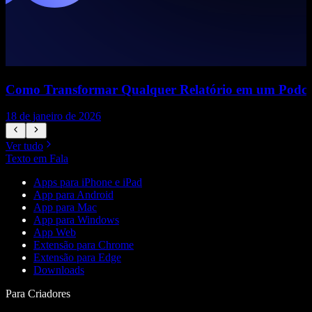
Como Transformar Qualquer Relatório em um Podca
18 de janeiro de 2026
1
Ver tudo
Texto em Fala
Apps para iPhone e iPad
App para Android
App para Mac
App para Windows
App Web
Extensão para Chrome
Extensão para Edge
Downloads
Para Criadores