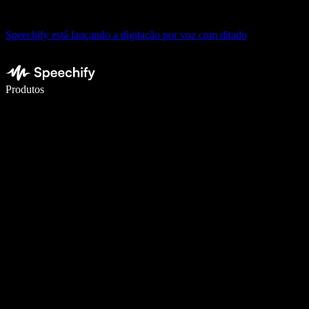
Speechify está lançando a digitação por voz com ditado
Escreva 5× mais rápido com digitação por voz
Produtos
Saiba mais