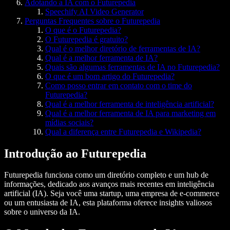
Adotando a IA com o Futurepedia
Speechify AI Video Generator
Perguntas Frequentes sobre o Futurepedia
O que é o Futurepedia?
O Futurepedia é gratuito?
Qual é o melhor diretório de ferramentas de IA?
Qual é a melhor ferramenta de IA?
Quais são algumas ferramentas de IA no Futurepedia?
O que é um bom artigo do Futurepedia?
Como posso entrar em contato com o time do
Futurepedia?
Qual é a melhor ferramenta de inteligência artificial?
Qual é a melhor ferramenta de IA para marketing em
mídias sociais?
Qual a diferença entre Futurepedia e Wikipedia?
Introdução ao Futurepedia
Futurepedia
funciona como um diretório completo e um hub de
informações, dedicado aos avanços mais recentes em
inteligência
artificial (IA)
. Seja você uma startup, uma empresa de e-commerce
ou um
entusiasta de IA
, esta plataforma oferece insights valiosos
sobre o universo da IA.