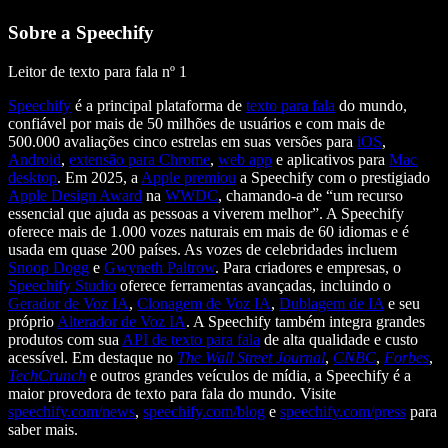
Sobre a Speechify
Leitor de texto para fala nº 1
Speechify
é a principal plataforma de
texto para fala
do mundo,
confiável por mais de 50 milhões de usuários e com mais de
500.000 avaliações cinco estrelas em suas versões para
iOS
,
Android
,
extensão para Chrome
,
web app
e aplicativos para
Mac
desktop
. Em 2025, a
Apple premiou
a Speechify com o prestigiado
Apple Design Award
na
WWDC
, chamando-a de “um recurso
essencial que ajuda as pessoas a viverem melhor”. A Speechify
oferece mais de 1.000 vozes naturais em mais de 60 idiomas e é
usada em quase 200 países. As vozes de celebridades incluem
Snoop Dogg
e
Gwyneth Paltrow
. Para criadores e empresas, o
Speechify Studio
oferece ferramentas avançadas, incluindo o
Gerador de Voz IA
,
Clonagem de Voz IA
,
Dublagem de IA
e seu
próprio
Alterador de Voz IA
. A Speechify também integra grandes
produtos com sua
API de texto para fala
de alta qualidade e custo
acessível. Em destaque no
The Wall Street Journal
,
CNBC
,
Forbes
,
TechCrunch
e outros grandes veículos de mídia, a Speechify é a
maior provedora de texto para fala do mundo. Visite
speechify.com/news
,
speechify.com/blog
e
speechify.com/press
para
saber mais.