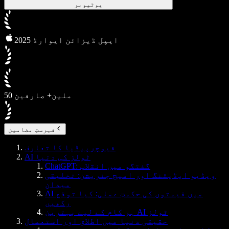
یوٹیوبر
2025 ایپل ڈیزائن ایوارڈ
50 ملین+ صارفین
فہرستِ مضامین
فیوچرپیڈیا کا تعارف
AI ٹولز کی دنیا
ChatGPT: گفتگو میں انقلاب
ویڈیو ایڈیٹنگ اور امیج جنریشن: تخلیقی
میدان
AI میں قیمتوں کی حکمتِ عملی: کیا توقع
رکھیں
ہر کام کے لیے بہترین AI ٹولز
حقیقی دنیا میں اطلاق اور استعمال