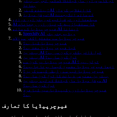
ای کامرس اور مارکیٹنگ: کسٹمر تجربہ بہتر
بنانا
ہیلتھ کیئر: AI کا انقلابی کردار
سوشل میڈیا: AI کے ساتھ انگیجمنٹ
سیکھنا اور ترقی: ٹیوٹوریلز اور ذرائع
AI کا مستقبل: پیش گوئیاں اور رجحانات
فیوچرپیڈیا کے ساتھ AI اپنانا
Speechify AI ویڈیو جنریٹر
فیوچرپیڈیا سے متعلق اکثر سوالات
فیوچرپیڈیا کیا ہے؟
کیا فیوچرپیڈیا مفت ہے؟
بہترین AI ٹول ڈائریکٹری کون سی ہے؟
بہترین AI ٹول کون سا ہے؟
فیوچرپیڈیا پر کون سے AI ٹولز ہیں؟
اچھا فیوچرپیڈیا مضمون کیسا ہونا چاہیے؟
فیوچرپیڈیا ٹیم سے رابطہ کیسے کریں؟
بہترین مصنوعی ذہانت کا ٹول کون سا ہے؟
سوشل میڈیا مارکیٹنگ کے لیے بہترین AI
ٹول کون سا ہے؟
فیوچرپیڈیا اور وکیپیڈیا میں کیا فرق
ہے؟
فیوچرپیڈیا کا تعارف
فیوچرپیڈیا
ایک جامع ڈائریکٹری اور معلوماتی ہب