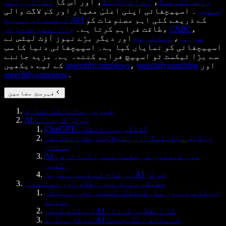
وائس کلوننگ
،
اے آئی ڈبنگ
، اور اس کا
اے آئی وائس
چینجر
۔ اسپیچفائی اپنی اعلیٰ معیار اور کم لاگت والی
کے ذریعے کئی اہم مصنوعات کو
ٹیکسٹ ٹو اسپیچ API
،
CNBC
،
طاقت فراہم کرتا ہے۔
وال اسٹریٹ جرنل
فوربز
،
ٹیک کرنچ
اور دیگر بڑے نیوز آؤٹ لیٹس نے
اسپیچفائی کو نمایاں کیا ہے۔ اسپیچفائی دنیا کا سب
سے بڑا ٹیکسٹ ٹو اسپیچ فراہم کنندہ ہے۔ مزید جاننے
اور
speechify.com/blog
،
speechify.com/news
کے لیے دیکھیں
۔
speechify.com/press
فہرستِ مضامین
فیوچرپیڈیا کا تعارف
AI ٹولز کی دنیا
ChatGPT: گفتگو میں انقلاب
ویڈیو ایڈیٹنگ اور امیج جنریشن: تخلیقی
میدان
AI میں قیمتوں کی حکمتِ عملی: کیا توقع
رکھیں
ہر کام کے لیے بہترین AI ٹولز
حقیقی دنیا میں اطلاق اور استعمال
ای کامرس اور مارکیٹنگ: کسٹمر تجربہ بہتر
بنانا
ہیلتھ کیئر: AI کا انقلابی کردار
سوشل میڈیا: AI کے ساتھ انگیجمنٹ