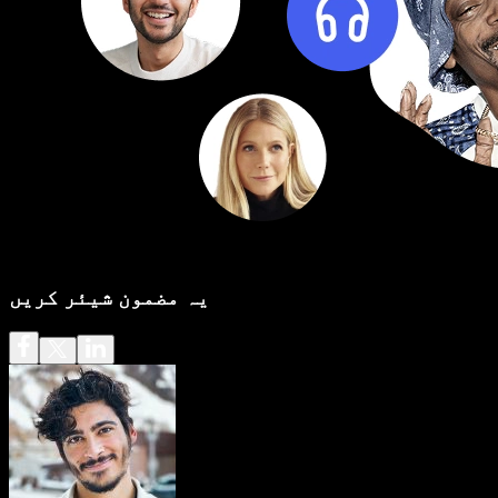
یہ مضمون شیئر کریں