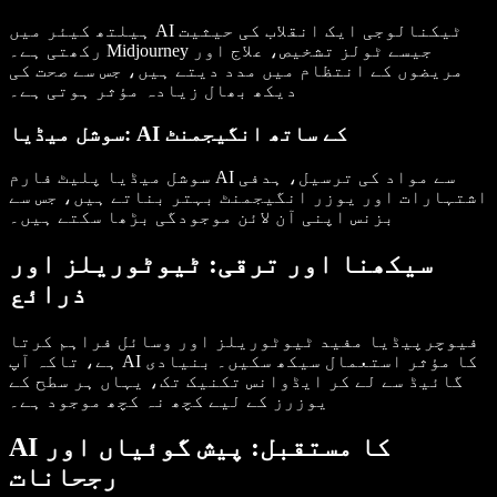
ہیلتھ کیئر میں AI ٹیکنالوجی ایک انقلاب کی حیثیت
جیسے ٹولز تشخیص، علاج اور
Midjourney
رکھتی ہے۔
مریضوں کے انتظام میں مدد دیتے ہیں، جس سے صحت کی
دیکھ بھال زیادہ مؤثر ہوتی ہے۔
سوشل میڈیا: AI کے ساتھ انگیجمنٹ
سوشل میڈیا
پلیٹ فارم AI سے مواد کی ترسیل، ہدفی
اشتہارات اور یوزر انگیجمنٹ بہتر بناتے ہیں، جس سے
بزنس اپنی آن لائن موجودگی بڑھا سکتے ہیں۔
سیکھنا اور ترقی: ٹیوٹوریلز اور
ذرائع
فیوچرپیڈیا مفید
ٹیوٹوریلز
اور وسائل فراہم کرتا
AI کا مؤثر استعمال
سیکھ سکیں۔ بنیادی
ہے، تاکہ آپ
گائیڈ سے لے کر ایڈوانس تکنیک تک، یہاں ہر سطح کے
یوزرز کے لیے کچھ نہ کچھ موجود ہے۔
AI کا مستقبل: پیش گوئیاں اور
رجحانات