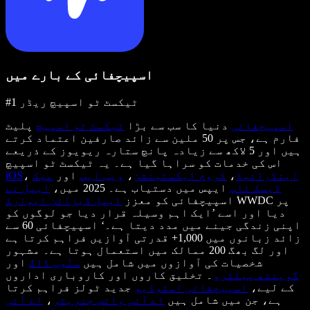
اسپیچفائی کے بارے میں
#1 ٹیکسٹ ٹو اسپیچ ریڈر
اسپیچفائی
دنیا کا سب سے بڑا
ٹیکسٹ ٹو اسپیچ
پلیٹ
فارم ہے، جس پر 50 ملین سے زائد صارفین اعتماد کرتے
ہیں اور 5 لاکھ سے زیادہ پانچ ستارہ ریویوز کے ذریعے
اس کی خدمات کو سراہا گیا ہے۔ یہ ٹیکسٹ ٹو اسپیچ
اینڈرائیڈ
،
کروم ایکسٹینشن
،
ویب ایپ
اور
میک
،
iOS
ڈیسک ٹاپ
ایپس میں دستیاب ہے۔ 2025 میں،
ایپل نے
WWDC پر
اسپیچفائی کو معزز
ایپل ڈیزائن ایوارڈ
دیا اور اسے ’ایک اہم وسیلہ قرار دیا جو لوگوں کو
اپنی زندگی جینے میں مدد دیتا ہے۔‘ اسپیچفائی 60 سے
زائد زبانوں میں 1,000+ قدرتی آوازیں فراہم کرتا ہے
اور لگ بھگ 200 ممالک میں استعمال ہوتا ہے۔ مشہور
شخصیات کی آوازوں میں شامل ہیں
سنُوپ ڈاگ
اور
گوینتھ پیلٹرو
۔ تخلیق کاروں اور کاروباری اداروں
کے لیے،
اسپیچفائی اسٹوڈیو
جدید ٹولز فراہم کرتا
ہے، جن میں شامل ہیں
اے آئی وائس جنریٹر
،
اے آئی