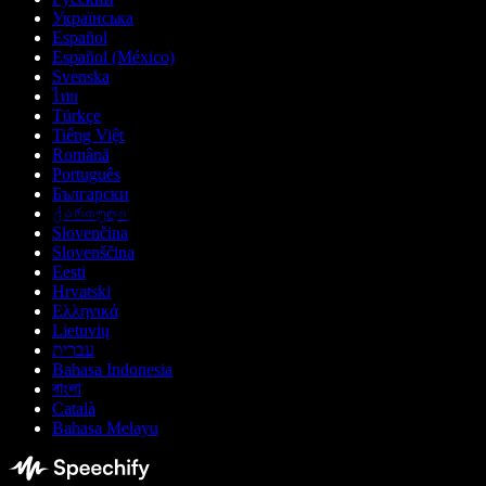
Українська
Español
Español (México)
Svenska
ไทย
Türkçe
Tiếng Việt
Română
Português
Български
ქართული
Slovenčina
Slovenščina
Eesti
Hrvatski
Ελληνικά
Lietuvių
עברית
Bahasa Indonesia
বাংলা
Català
Bahasa Melayu