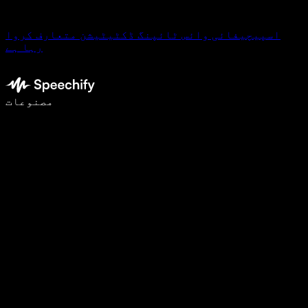
اسپیچیفائی وائس ٹائپنگ ڈکٹیٹیشن متعارف کروا
رہا ہے
وائس ٹائپنگ کے ساتھ 5 گنا تیزی سے لکھیں
مصنوعات
مزید جانیں