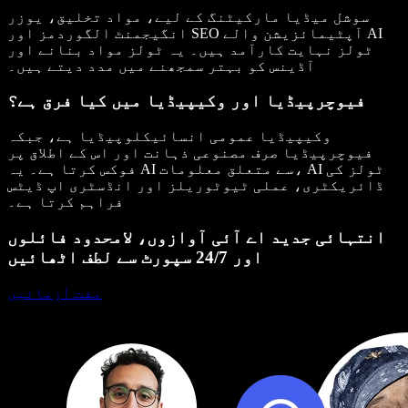
سوشل میڈیا مارکیٹنگ کے لیے، مواد تخلیق، یوزر
آپٹیمائزیشن والے AI
SEO
انگیجمنٹ الگوردمز اور
ٹولز نہایت کارآمد ہیں۔ یہ ٹولز مواد بنانے اور
آڈینس کو بہتر سمجھنے میں مدد دیتے ہیں۔
فیوچرپیڈیا اور وکیپیڈیا میں کیا فرق ہے؟
وکیپیڈیا عمومی انسائیکلوپیڈیا ہے، جبکہ
فیوچرپیڈیا صرف
مصنوعی ذہانت
اور اس کے اطلاق پر
AI ٹولز کی
فوکس کرتا ہے۔ یہ AI سے متعلق معلومات،
ڈائریکٹری
، عملی ٹیوٹوریلز اور انڈسٹری اپ ڈیٹس
فراہم کرتا ہے۔
انتہائی جدید اے آئی آوازوں، لامحدود فائلوں
اور 24/7 سپورٹ سے لطف اٹھائیں
مفت آزمائیں