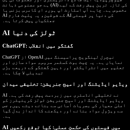
کی تازہ ترین پیش رفت کے لیے
مصنوعی ذہانت (AI)
ہے جو
مخصوص ہے۔ چاہے آپ اسٹارٹ اپ ہوں، ای کامرس بزنس یا
AI کے شوقین
، یہ پلیٹ فارم AI کی دنیا پر قیمتی
جھلکیاں پیش کرتا ہے۔
AI ٹولز کی دنیا
ChatGPT: گفتگو میں انقلاب
نیچرل لینگویج
پراسیسنگ میں
OpenAI
از
ChatGPT
نمایاں ہے۔ یہ
چیٹ بوٹ
کسٹمر سروس، مواد سازی اور
تعلیم میں انٹرایکٹو اور ذہین گفتگو کے ذریعے بڑی
تبدیلی لا چکا ہے۔
ویڈیو ایڈیٹنگ اور امیج جنریشن: تخلیقی میدان
AI نے تخلیقی انڈسٹری میں زبردست پیش رفت کی ہے۔
ویڈیو ایڈیٹنگ
اور
امیج جنریشن
ٹولز کریئیٹرز کو
اعلیٰ معیار
کی بصریات آسانی سے بنانے دیتے ہیں، جس
سے ویژول مواد بنانے اور دیکھنے کا انداز بدل گیا
ہے۔
AI میں قیمتوں کی حکمتِ عملی: کیا توقع رکھیں