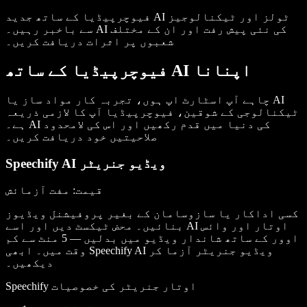
جدید AI ٹولز
اور ٹیکنالوجیز
فیوچرپیڈیا کے ساتھ
سے باخبر رہیں۔ AI کی نئی پیش رفت اور ان کے مختلف
شعبوں پر اثرات دریافت کریں۔
فیوچرپیڈیا کے ساتھ AI اپنانا
AI
یا
چاہے آپ
اسٹارٹ اپ
ہوں، تجربہ کار
مواد ساز
ٹیکنالوجی
کے شوقین، فیوچرپیڈیا آپ کا لازمی ذریعہ
ہے۔ AI کی دنیا میں قدم رکھیں اور اس کی لامحدود
صلاحیتیں خود دریافت کریں۔
Speechify AI ویڈیو جنریٹر
قیمت
: مفت آزمائش
کسی اداکار یا سازوسامان کے بغیر پروفیشنل ویڈیوز
بنائیں۔ محض ٹیکسٹ دیں اور اسے AI اوتار اور وائس
اوور کے ساتھ شاندار ویڈیو میں بدلیں — 5 منٹ سے کم
وقت میں۔ ابھی Speechify AI ویڈیو جنریٹر آزما کر
دیکھیں۔
Speechify اوتار جنریٹر کی خصوصیات