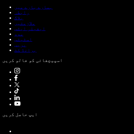
ہمارے بارے میں
رابطہ
بلاگ
ملازمتیں
ایفیلی ایٹس
مدد
اسٹیٹس
پریس
برانڈ کٹ
اسپیچفائی کو فالو کریں
ایپ حاصل کریں