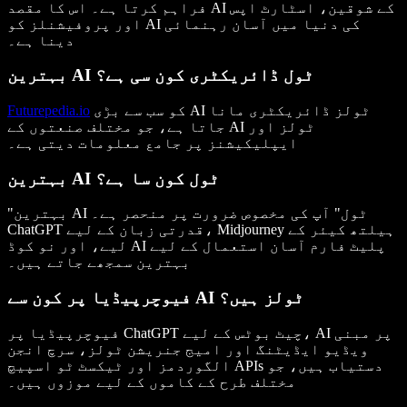
AI کے شوقین
، اسٹارٹ اپس
فراہم کرتا ہے۔ اس کا مقصد
اور پروفیشنلز کو AI کی دنیا میں آسان رہنمائی
دینا ہے۔
بہترین AI ٹول ڈائریکٹری کون سی ہے؟
سب سے بڑی AI ٹولز ڈائریکٹری
مانا
کو
Futurepedia.io
جاتا ہے، جو مختلف صنعتوں کے AI ٹولز اور
ایپلیکیشنز پر جامع معلومات دیتی ہے۔
بہترین AI ٹول کون سا ہے؟
"بہترین AI ٹول" آپ کی مخصوص ضرورت پر منحصر ہے۔
ہیلتھ کیئر کے
Midjourney
قدرتی زبان کے لیے،
ChatGPT
نو کوڈ AI پلیٹ فارم
آسان استعمال کے لیے
لیے، اور
بہترین سمجھے جاتے ہیں۔
فیوچرپیڈیا پر کون سے AI ٹولز ہیں؟
چیٹ بوٹس کے لیے، AI پر مبنی
ChatGPT
فیوچرپیڈیا پر
ویڈیو ایڈیٹنگ
اور
امیج جنریشن
ٹولز،
سرچ انجن
APIs دستیاب ہیں، جو
الگوردمز
اور
ٹیکسٹ ٹو اسپیچ
مختلف طرح کے کاموں کے لیے موزوں ہیں۔