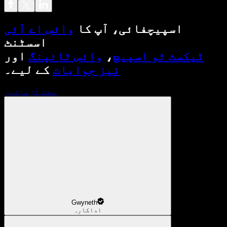
اسپیچفائی، آپ کا
وائس اے آئی
اسسٹنٹ
ٹیکسٹ ٹو اسپیچ
،
وائس ٹائپنگ
اور
تیز جوابات
کے لیے۔
مفت آزمائیں
Gwyneth
اداکارہ