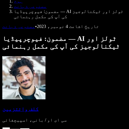
ہوم
ڈویلپرز کے لیے Speechify
مصنوعی ذہانت
مضمون: فیوچرپیڈیا — AI ٹولز اور ٹیکنالوجیز
کی آپ کی مکمل رہنمائی
تاریخِ اشاعت
4 نومبر، 2023
•
مصنوعی ذہانت
مضمون: فیوچرپیڈیا — AI ٹولز اور
ٹیکنالوجیز کی آپ کی مکمل رہنمائی
کلف وائتزمین
سی ای او / بانی، اسپیچفائی