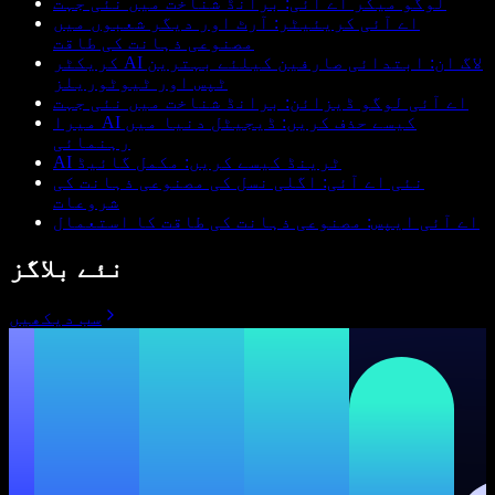
لوگو میکر اے آئی: برانڈ شناخت میں نئی جہت
اے آئی کریئیٹر: آرٹ اور دیگر شعبوں میں
مصنوعی ذہانت کی طاقت
کریکٹر AI لاگ ان: ابتدائی صارفین کیلئے بہترین
ٹپس اور ٹیوٹوریلز
اے آئی لوگو ڈیزائن: برانڈ شناخت میں نئی جہت
میرا AI کیسے حذف کریں: ڈیجیٹل دنیا میں
رہنمائی
AI ٹرینڈ کیسے کریں: مکمل گائیڈ
نئی اے آئی: اگلی نسل کی مصنوعی ذہانت کی
شروعات
اے آئی ایپس: مصنوعی ذہانت کی طاقت کا استعمال
نئے بلاگز
سب دیکھیں