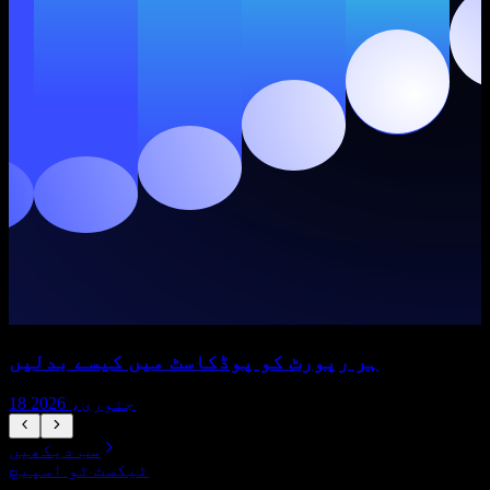
ہر رپورٹ کو پوڈکاسٹ میں کیسے بدلیں
18 جنوری، 2026
سب دیکھیں
ٹیکسٹ ٹو اسپیچ