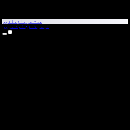
مفت میں آزمائیں
ابھی ڈاؤن لوڈ کریں
مصنوعات
متن کو آواز میں بدلیں
iPhone اور iPad ایپس
Android ایپ
Chrome ایکسٹینشن
Edge ایکسٹینشن
ویب ایپ
Mac ایپ