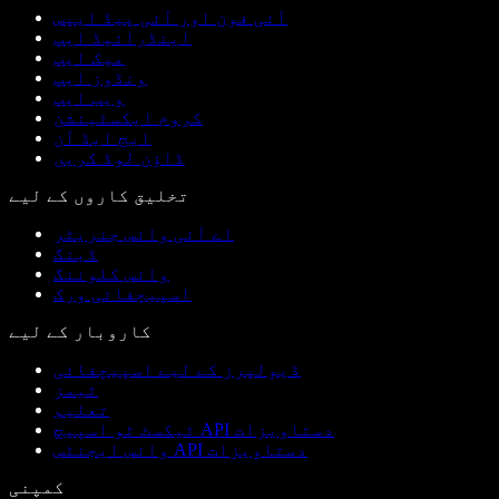
آئی فون اور آئی پیڈ ایپس
اینڈرائیڈ ایپ
میک ایپ
ونڈوز ایپ
ویب ایپ
کروم ایکسٹینشن
ایج ایڈ آن
ڈاؤن لوڈ کریں
تخلیق کاروں کے لیے
اے آئی وائس جنریٹر
ڈبنگ
وائس کلوننگ
اسپیچفائی ورک
کاروبار کے لیے
ڈیولپرز کے لیے اسپیچفائی
ٹیمز
تعلیم
ٹیکسٹ ٹو اسپیچ API دستاویزات
وائس ایجنٹس API دستاویزات
کمپنی