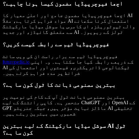
اچھا فیوچرپیڈیا مضمون کیسا ہونا چاہیے؟
اچھا فیوچرپیڈیا مضمون جامع اور
اعلیٰ معیار
کا AI
AI استعمال کرنا
سکھانے
مواد فراہم کرتا ہے، مثلاً
والے ٹیوٹوریلز،
ای کامرس
یا
سوشل میڈیا مارکیٹنگ
جدید AI ٹولز
کے ریویوز۔
سے متعلق گائیڈز، اور
فیوچرپیڈیا ٹیم سے رابطہ کیسے کریں؟
فیوچرپیڈیا ٹیم سے براہِ راست ان کی ویب سائٹ
کے ذریعے رابطہ کیا جا سکتا ہے۔ وہ اپنی
futurepedia.io
AI ٹیکنالوجی
ڈائریکٹری، قیمتوں اور استعمال کی
شرائط پر مدد فراہم کرتے ہیں۔
بہترین مصنوعی ذہانت کا ٹول کون سا ہے؟
بہترین مصنوعی ذہانت ٹول آپ کے کام کی نوعیت پر
کے
OpenAI
اور
ChatGPT
کے لیے
منحصر ہے۔
کاپی رائٹنگ
تخلیقی
جنریٹو AI
GPT ماڈلز نہایت مؤثر ہیں، جبکہ
شعبوں میں بہترین رہتے ہیں۔
سوشل میڈیا مارکیٹنگ کے لیے بہترین AI ٹول
کون سا ہے؟