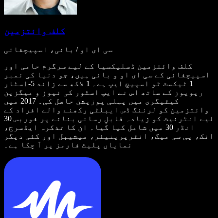
کلف وائتزمین
سی ای او / بانی، اسپیچفائی
کلف وائتزمین ڈسلیکسیا کے لیے سرگرم حامی اور
اسپیچفائی کے سی ای او و بانی ہیں، جو دنیا کی نمبر
1 ٹیکسٹ ٹو اسپیچ ایپ ہے۔ 1 لاکھ سے زائد 5-اسٹار
ریویوز کے ساتھ اس نے ایپ اسٹور کی نیوز و میگزین
کیٹیگری میں پہلی پوزیشن حاصل کی۔ 2017 میں
وائتزمین کو لرننگ ڈس ایبلٹی رکھنے والے افراد کے
لیے انٹرنیٹ کو زیادہ قابلِ رسائی بنانے پر فوربس 30
انڈر 30 میں شامل کیا گیا۔ ان کا تذکرہ ایڈسرج،
انک، پی سی میگ، انٹرپرینیئر، میشیبل اور کئی دیگر
نمایاں پلیٹ فارمز پر آ چکا ہے۔