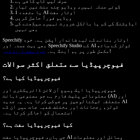
صرف لیپ ٹاپ کافی ہے
کوئی عملہ نہیں، ویڈیو چند منٹ میں تیار
1 یا متعدد AI اوتار مفت
ویڈیو فوراً حاصل کریں
ایڈیٹنگ کی کم یا بالکل ضرورت نہیں، سیکھنے کی
بھی نہیں
Speechify اوتار بنانے کے لیے شاندار آپشن ہے۔ خود
بھی بہت عمدہ اور Speechify Studio کے AI ٹولز کے ساتھ
!
مکمل طور پر ہم آہنگ ہے۔
خود مفت آزمائیں
فیوچرپیڈیا سے متعلق اکثر سوالات
فیوچرپیڈیا کیا ہے؟
فیوچرپیڈیا ایک وسیع آن لائن ڈائریکٹری اور
(AI) اور
معلوماتی پلیٹ فارم ہے جو
مصنوعی ذہانت
متعلقہ ٹیکنالوجیز پر فوکس کرتا ہے۔ یہ
جدید AI
ٹولز
، رجحانات اور مختلف شعبہ جات میں ان کے
استعمال کو اجاگر کرتا ہے۔
کیا فیوچرپیڈیا مفت ہے؟
وسائل اور معلومات
مفت AI
جی ہاں، فیوچرپیڈیا