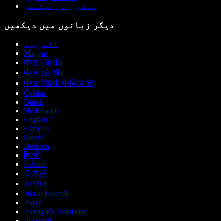
لیطوری دی ٹیکسٹو
دیگر زبانوں میں دیکھیں
العربية
Magyar
中文 (简体)
中文 (台灣)
中文 (简体 中国大陆)
Čeština
Dansk
Nederlands
English
Français
Suomi
Deutsch
हिन्दी
Italiano
日本語
한국어
Norsk bokmål
Polski
Português Brasileiro
Русский