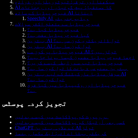
سیکھنا اور ترقی: ٹیوٹوریلز اور ذرائع
AI کا مستقبل: پیش گوئیاں اور رجحانات
فیوچرپیڈیا کے ساتھ AI اپنانا
Speechify AI ویڈیو جنریٹر
فیوچرپیڈیا سے متعلق اکثر سوالات
فیوچرپیڈیا کیا ہے؟
کیا فیوچرپیڈیا مفت ہے؟
بہترین AI ٹول ڈائریکٹری کون سی ہے؟
بہترین AI ٹول کون سا ہے؟
فیوچرپیڈیا پر کون سے AI ٹولز ہیں؟
اچھا فیوچرپیڈیا مضمون کیسا ہونا چاہیے؟
فیوچرپیڈیا ٹیم سے رابطہ کیسے کریں؟
بہترین مصنوعی ذہانت کا ٹول کون سا ہے؟
سوشل میڈیا مارکیٹنگ کے لیے بہترین AI
ٹول کون سا ہے؟
فیوچرپیڈیا اور وکیپیڈیا میں کیا فرق
ہے؟
تجویز کردہ پوسٹس
ہر رپورٹ کو پوڈکاسٹ میں کیسے بدلیں
کسی بھی آرٹیکل کو پوڈکاسٹ میں کیسے بدلیں
ChatGPT کے علاوہ بہترین AI ٹولز
کریکٹر بیٹا اے آئی: ایک مکمل رہنما