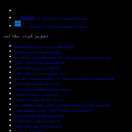
macOS کے لیے ڈاؤن لوڈ کریں
ونڈوز کے لیے ڈاؤن لوڈ کریں
تجویز کردہ مطالعہ
ڈکٹیشن اور وائس ٹائپنگ
وائس اے آئی اسسٹنٹ
اینڈرائیڈ پر پی ڈی ایف ٹیکسٹ ٹو اسپیچ
ٹیکسٹ ٹو اسپیچ ریڈر
خاتون آواز جنریٹر
مردانہ آواز جنریٹر
ڈسلیکسیا کے لیے بہترین مطالعہ پروگرام
روبوٹ وائس جنریٹر
اینیمے ٹیکسٹ ٹو اسپیچ
اے آئی وائس چینجر
پی ڈی ایف آڈیو ریڈر
کیا گوگل ڈاکس مجھے پڑھ کر سنا سکتا ہے
ٹیکسٹ ٹو اسپیچ کروم ایکسٹینشن
ہندی ٹیکسٹ ٹو اسپیچ
پی ڈی ایف ریڈ الاؤڈ
اے آئی وائس جنریٹر
ٹیکستو آ ووز