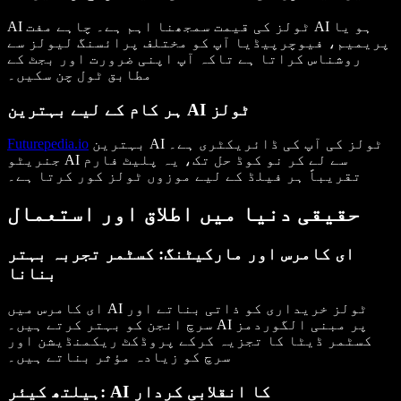
ہو یا
مفت AI
AI ٹولز کی
قیمت
سمجھنا اہم ہے۔ چاہے
پریمیم، فیوچرپیڈیا آپ کو مختلف پرائسنگ لیولز سے
روشناس کراتا ہے تاکہ آپ اپنی ضرورت اور بجٹ کے
مطابق ٹول چن سکیں۔
ہر کام کے لیے بہترین AI ٹولز
AI ٹولز
کی آپ کی ڈائریکٹری ہے۔
بہترین
Futurepedia.io
سے لے کر
نو کوڈ
حل تک، یہ پلیٹ فارم
جنریٹو AI
تقریباً ہر فیلڈ کے لیے موزوں ٹولز کور کرتا ہے۔
حقیقی دنیا میں اطلاق اور استعمال
ای کامرس اور مارکیٹنگ: کسٹمر تجربہ بہتر
بنانا
ای کامرس میں AI ٹولز خریداری کو ذاتی بناتے اور
سرچ انجن کو بہتر کرتے ہیں۔ AI پر مبنی
الگوردمز
کسٹمر ڈیٹا کا تجزیہ کرکے پروڈکٹ ریکمنڈیشن اور
سرچ کو زیادہ مؤثر بناتے ہیں۔
ہیلتھ کیئر: AI کا انقلابی کردار