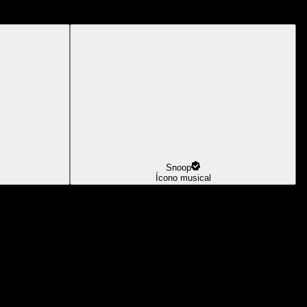
Snoop
Ícono musical