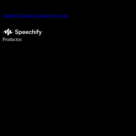
Speechify lanza el dictado por voz
Escribe 5× más rápido con dictado por voz
Productos
Más información