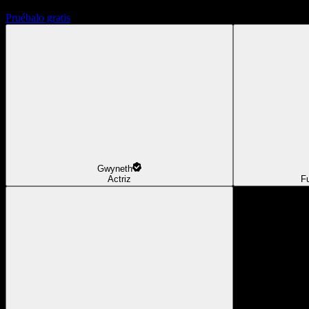
Pruébalo gratis
Gwyneth
Actriz
F