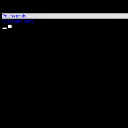
Prueba gratis
Descárgalo ahora
Productos
Texto a voz
Apps para iPhone y iPad
App para Android
Extensión para Chrome
Extensión para Edge
App web
App para Mac
App para Windows