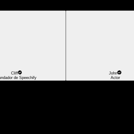
Cliff
John
undador de Speechify
Actor