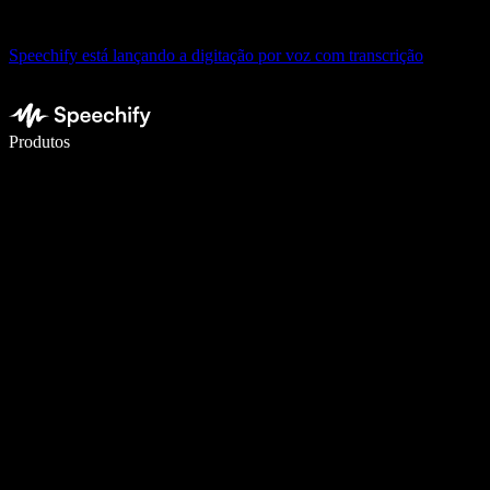
Speechify está lançando a digitação por voz com transcrição
Escreva 5× mais rápido com a digitação por voz
Produtos
Saiba mais