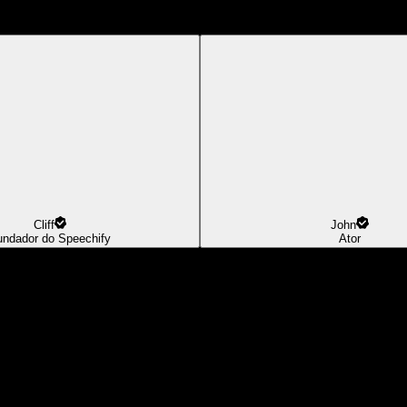
Cliff
John
undador do Speechify
Ator