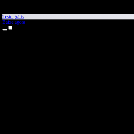
Teste grátis
Baixe agora
Produtos
Leitura em voz alta
Apps para iPhone e iPad
App para Android
Extensão para Chrome
Extensão para Edge
App Web
App para Mac
App para Windows