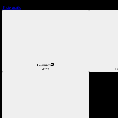
Teste grátis
Gwyneth
Atriz
F