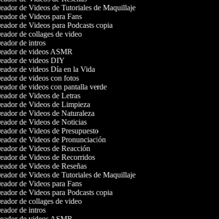
ador de Videos de Tutoriales de Maquillaje
eador de Videos para Fans
ador de Videos para Podcasts copia
ador de collages de video
ador de intros
eador de videos ASMR
eador de videos DIY
ador de videos Día en la Vida
ador de videos con fotos
ador de videos con pantalla verde
ador de Videos de Letras
eador de Videos de Limpieza
eador de Videos de Naturaleza
ador de Videos de Noticias
eador de Videos de Presupuesto
eador de Videos de Pronunciación
eador de Videos de Reacción
eador de Videos de Recorridos
eador de Videos de Reseñas
ador de Videos de Tutoriales de Maquillaje
eador de Videos para Fans
ador de Videos para Podcasts copia
ador de collages de video
ador de intros
eador de videos ASMR