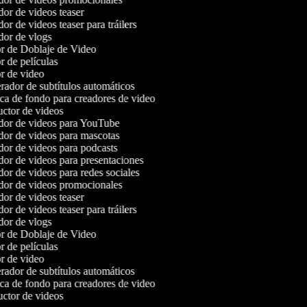
or de videos teaser
r de videos teaser para tráilers
or de vlogs
r de Doblaje de Video
 de películas
r de video
ador de subtítulos automáticos
a de fondo para creadores de video
ctor de videos
or de videos para YouTube
or de videos para mascotas
or de videos para podcasts
or de videos para presentaciones
or de videos para redes sociales
or de videos promocionales
or de videos teaser
r de videos teaser para tráilers
or de vlogs
r de Doblaje de Video
 de películas
r de video
ador de subtítulos automáticos
a de fondo para creadores de video
ctor de videos