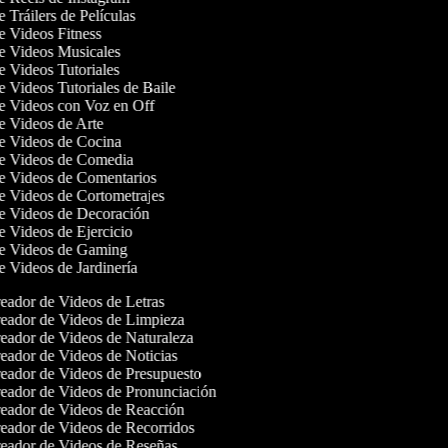
e Tráilers de Películas
de Videos Fitness
de Videos Musicales
de Videos Tutoriales
de Videos Tutoriales de Baile
de Videos con Voz en Off
de Videos de Arte
de Videos de Cocina
de Videos de Comedia
de Videos de Comentarios
de Videos de Cortometrajes
de Videos de Decoración
de Videos de Ejercicio
de Videos de Gaming
de Videos de Jardinería
ador de Videos de Letras
eador de Videos de Limpieza
eador de Videos de Naturaleza
ador de Videos de Noticias
eador de Videos de Presupuesto
eador de Videos de Pronunciación
eador de Videos de Reacción
eador de Videos de Recorridos
eador de Videos de Reseñas