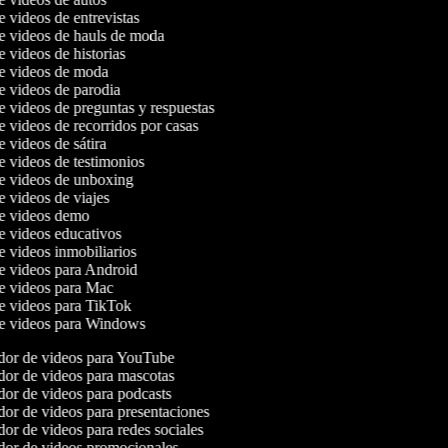
de videos de entrevistas
de videos de hauls de moda
e videos de historias
de videos de moda
de videos de parodia
de videos de preguntas y respuestas
de videos de recorridos por casas
e videos de sátira
de videos de testimonios
de videos de unboxing
de videos de viajes
de videos demo
de videos educativos
de videos inmobiliarios
de videos para Android
de videos para Mac
de videos para TikTok
de videos para Windows
or de videos para YouTube
or de videos para mascotas
or de videos para podcasts
or de videos para presentaciones
or de videos para redes sociales
or de videos promocionales