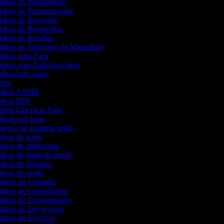
Videos de Presupuesto
Videos de Pronunciación
Videos de Reacción
Videos de Recorridos
Videos de Reseñas
ideos de Tutoriales de Maquillaje
Videos para Fans
ideos para Podcasts copia
ollages de video
ntros
 videos ASMR
videos DIY
ideos Día en la Vida
ideos con fotos
ideos con pantalla verde
ideos de autos
ideos de entrevistas
videos de hauls de moda
ideos de historias
videos de moda
Videos de Comedia
Videos de Comentarios
Videos de Cortometrajes
Videos de Decoración
ideos de Ejercicio