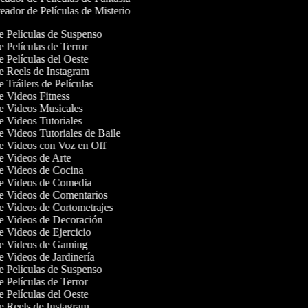
ador de Películas de Misterio
de Películas de Suspenso
de Películas de Terror
de Películas del Oeste
de Reels de Instagram
e Tráilers de Películas
de Videos Fitness
de Videos Musicales
de Videos Tutoriales
de Videos Tutoriales de Baile
de Videos con Voz en Off
de Videos de Arte
de Videos de Cocina
de Videos de Comedia
de Videos de Comentarios
de Videos de Cortometrajes
de Videos de Decoración
de Videos de Ejercicio
de Videos de Gaming
de Videos de Jardinería
de Películas de Suspenso
de Películas de Terror
de Películas del Oeste
de Reels de Instagram