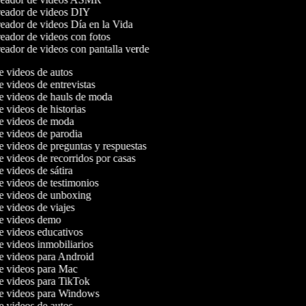
eador de videos DIY
ador de videos Día en la Vida
ador de videos con fotos
ador de videos con pantalla verde
de videos de autos
de videos de entrevistas
de videos de hauls de moda
e videos de historias
de videos de moda
de videos de parodia
de videos de preguntas y respuestas
de videos de recorridos por casas
e videos de sátira
de videos de testimonios
de videos de unboxing
de videos de viajes
de videos demo
de videos educativos
de videos inmobiliarios
de videos para Android
de videos para Mac
de videos para TikTok
de videos para Windows
de videos de autos