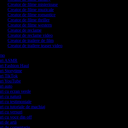
Creator de filme misterioase
Creator de filme muzicale
Creator de filme romantice
Creator de filme thriller
Creator de filme western
Creator de reclame
Creator de reclame video
Creator de trailere de film
Creator de trailere teaser video
romo
ipuri ASMR
puri Fashion Haul
puri Storytime
puri TikTok
puri YouTube
uri auto
puri cu ecran verde
uri cu natură
uri cu testimoniale
uri cu tutoriale de machiaj
uri cu versuri
uri cu voce din off
uri de artă
puri de comentariu