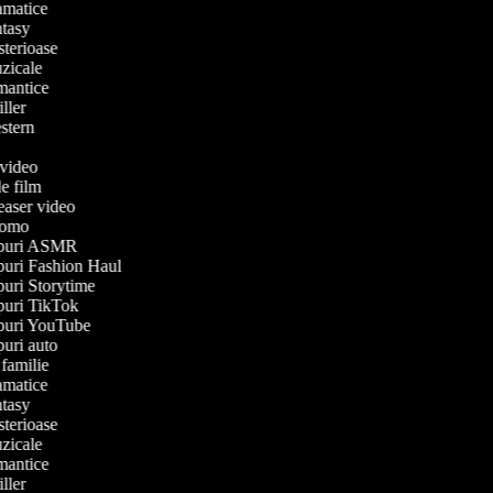
dramatice
antasy
isterioase
muzicale
romantice
riller
western
e
e video
 de film
 teaser video
 promo
clipuri ASMR
lipuri Fashion Haul
ipuri Storytime
lipuri TikTok
lipuri YouTube
ipuri auto
e familie
dramatice
antasy
isterioase
muzicale
romantice
riller