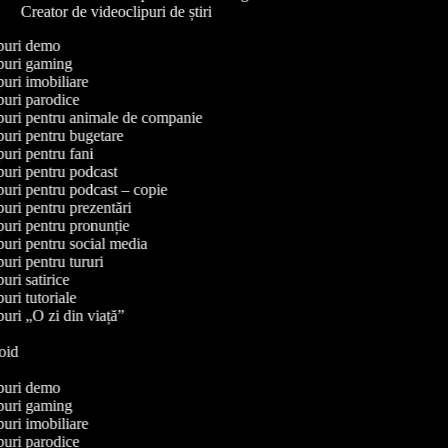
Creator de videoclipuri de știri
lipuri demo
lipuri gaming
ipuri imobiliare
ipuri parodice
lipuri pentru animale de companie
ipuri pentru bugetare
ipuri pentru fani
ipuri pentru podcast
ipuri pentru podcast – copie
ipuri pentru prezentări
ipuri pentru pronunție
ipuri pentru social media
ipuri pentru tururi
puri satirice
puri tutoriale
ipuri „O zi din viață”
roid
Y
lipuri demo
lipuri gaming
ipuri imobiliare
ipuri parodice