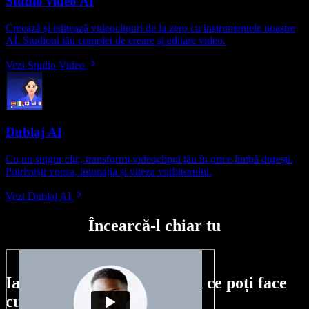
Studio video AI
Creează și editează videoclipuri de la zero cu instrumentele noastre
AI. Studioul tău complet de creare și editare video.
Vezi Studio Video
Dublaj AI
Cu un singur clic, transformi videoclipul tău în orice limbă dorești.
Potrivești vocea, intonația și viteza vorbitorului.
Vezi Dublaj AI
Încearcă-l chiar tu
Iată doar o mică mostră din ce poți face
cu Speechify Studio.