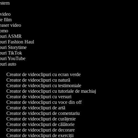
western
e
e video
 de film
 teaser video
 promo
clipuri ASMR
lipuri Fashion Haul
ipuri Storytime
lipuri TikTok
lipuri YouTube
ipuri auto
Creator de videoclipuri cu ecran verde
Creator de videoclipuri cu natură
Creator de videoclipuri cu testimoniale
Creator de videoclipuri cu tutoriale de machiaj
Creator de videoclipuri cu versuri
Creator de videoclipuri cu voce din off
Creator de videoclipuri de artă
Creator de videoclipuri de comentariu
Creator de videoclipuri de curățenie
Creator de videoclipuri de călătorie
Creator de videoclipuri de decorare
Creator de videoclipuri de exerciții