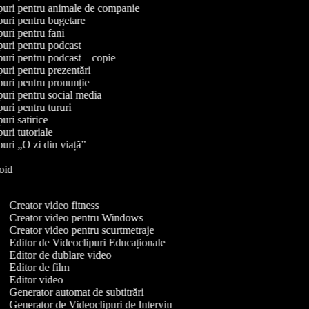
lipuri pentru animale de companie
ipuri pentru bugetare
ipuri pentru fani
ipuri pentru podcast
ipuri pentru podcast – copie
ipuri pentru prezentări
ipuri pentru pronunție
ipuri pentru social media
ipuri pentru tururi
puri satirice
puri tutoriale
ipuri „O zi din viață”
roid
Y
Creator video fitness
Creator video pentru Windows
Creator video pentru scurtmetraje
Editor de Videoclipuri Educaționale
Editor de dublare video
Editor de film
Editor video
Generator automat de subtitrări
Generator de Videoclipuri de Interviu