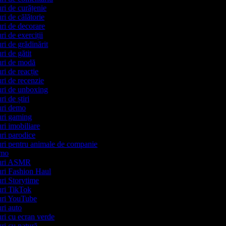
uri de curățenie
uri de călătorie
puri de decorare
uri de exerciții
uri de grădinărit
uri de gătit
puri de modă
uri de reacție
uri de recenzie
puri de unboxing
ri de știri
puri demo
puri gaming
uri imobiliare
puri parodice
puri pentru animale de companie
romo
ipuri ASMR
puri Fashion Haul
puri Storytime
puri TikTok
puri YouTube
uri auto
puri cu ecran verde
uri cu natură