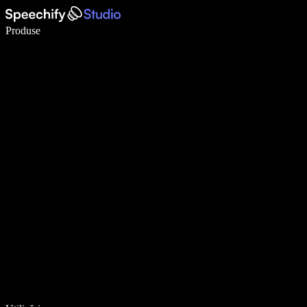
Scrie de 5× mai repede cu dictarea vocală
Produse
Află mai multe