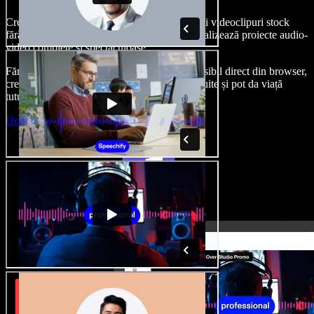
Creează voci din off, adaugă imagini, audio și videoclipuri stock
fără drepturi de autor, clonează-ți vocea și finalizează proiecte audio-
video complete și spectaculoase.
Fără curba clasică de învățare și cu totul accesibil direct din browser,
creatorii de conținut pot depăși limitele obișnuite și pot da viață
tuturor ideilor lor creative.
Deschide Studio