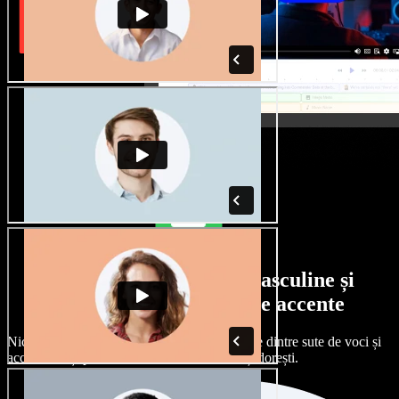
Selecție largă de voci masculine și
feminine, cu tot felul de accente
Niciun proiect nu trebuie să sune la fel. Alege dintre sute de voci și
accente AI și personalizează-le exact cum îți dorești.