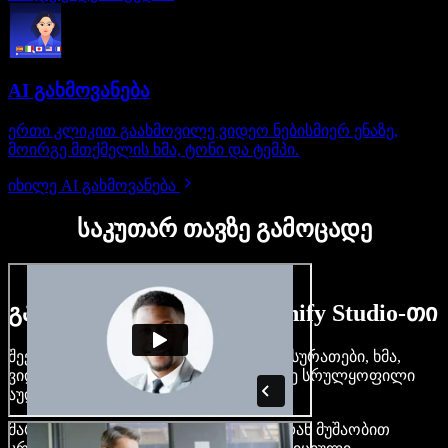
AI გახმოვანება
ერთი კლიკით გაახმოვილე ვიდეო ნებისმიერ ენაზე,
მოირგე მთქმელის ხმა, ტონი და ტემპი.
იხილე AI გახმოვანება
საკუთარ თავზე გამოცადე
გაიგე, რას შეძლებ Speechify Studio-თი
შექმენი გახმოვანება, დაამატე უფასო სურათები, ხმა,
ვიდეო, დააკლონირე შენი ხმა — ააწყე სრულყოფილი
აუდიო-ვიდეო პროექტები.
მარტივი ინტერფეისით და ბრაუზერიდან მუშაობით