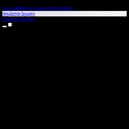
დაუკავშირდი გაყიდვების გუნდს
უფასოდ სცადე
უფასოდ სცადე
პროდუქტები
ტექსტი ხმაში
iPhone & iPad აპები
Android აპი
Chrome გაფართოება
Edge გაფართოება
ვებაპი
Mac აპი