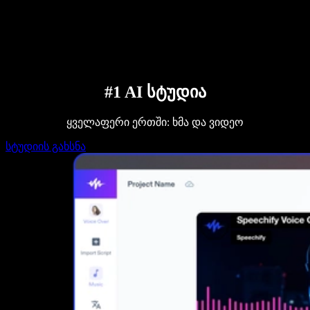
დაუკავშირდი გაყიდვების გუნდს
Speechify ბიზნესისა და EDU-სთვის
Speechify Work-ზე წვდომა
Speechify DSA-სთვის
SIMBA ხმოვანი აგენტები
Speechify დეველოპერებისთვის
#1 AI სტუდია
ყველაფერი ერთში: ხმა და ვიდეო
სტუდიის გახსნა