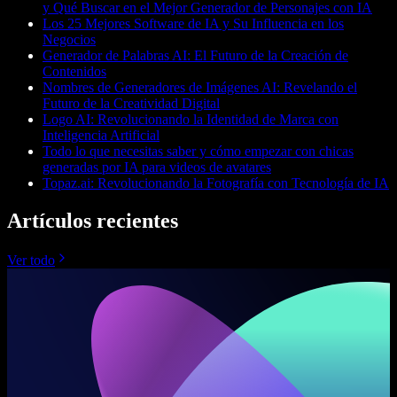
y Qué Buscar en el Mejor Generador de Personajes con IA
Los 25 Mejores Software de IA y Su Influencia en los
Negocios
Generador de Palabras AI: El Futuro de la Creación de
Contenidos
Nombres de Generadores de Imágenes AI: Revelando el
Futuro de la Creatividad Digital
Logo AI: Revolucionando la Identidad de Marca con
Inteligencia Artificial
Todo lo que necesitas saber y cómo empezar con chicas
generadas por IA para videos de avatares
Topaz.ai: Revolucionando la Fotografía con Tecnología de IA
Artículos recientes
Ver todo