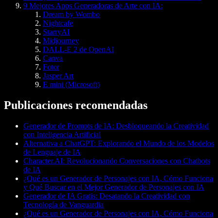
9 Mejores Apps Generadoras de Arte con IA:
Dream by Wombo
Nightcafe
StarryAI
Midjourney
DALL-E 2 de OpenAI
Canva
Fotor
Jasper Art
E mini (Microsoft)
Publicaciones recomendadas
Generador de Prompts de IA: Desbloqueando la Creatividad
con Inteligencia Artificial
Alternativa a ChatGPT: Explorando el Mundo de los Modelos
de Lenguaje de IA
Character.AI: Revolucionando Conversaciones con Chatbots
de IA
¿Qué es un Generador de Personajes con IA, Cómo Funciona
y Qué Buscar en el Mejor Generador de Personajes con IA
Generador de IA Gratis: Desatando la Creatividad con
Tecnología de Vanguardia
¿Qué es un Generador de Personajes con IA, Cómo Funciona