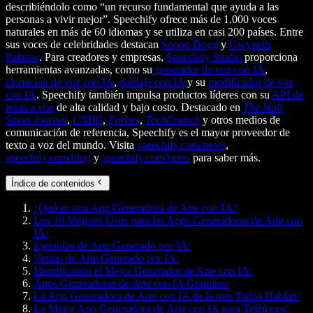
describiéndolo como “un recurso fundamental que ayuda a las
personas a vivir mejor”. Speechify ofrece más de 1.000 voces
naturales en más de 60 idiomas y se utiliza en casi 200 países. Entre
sus voces de celebridades destacan
Snoop Dogg
y
Gwyneth
Paltrow
. Para creadores y empresas,
Speechify Studio
proporciona
herramientas avanzadas, como su
generador de voz con IA
,
clonación de voz con IA
,
doblaje con IA
y su
modificador de voz
con IA
. Speechify también impulsa productos líderes con su
API de
texto a voz
de alta calidad y bajo costo. Destacado en
The Wall
Street Journal
,
CNBC
,
Forbes
,
TechCrunch
y otros medios de
comunicación de referencia, Speechify es el mayor proveedor de
texto a voz del mundo. Visita
speechify.com/news
,
speechify.com/blog
y
speechify.com/press
para saber más.
Índice de contenidos
¿Qué es una App Generadora de Arte con IA?
Los 10 Mejores Usos para las Apps Generadoras de Arte con
IA:
Ejemplos de Arte Generado por IA:
Ventas de Arte Generado por IA:
Identificando el Mejor Generador de Arte con IA:
Apps Generadoras de Arte con IA Gratuitas:
La App Generadora de Arte con IA de la que Todos Hablan:
La Mejor App Generadora de Arte con IA para Teléfonos: