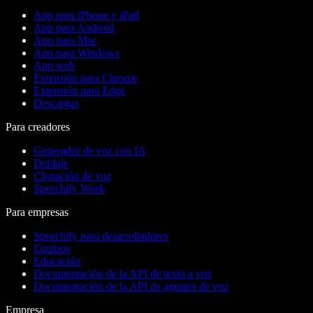
App para iPhone y iPad
App para Android
App para Mac
App para Windows
App web
Extensión para Chrome
Extensión para Edge
Descargas
Para creadores
Generador de voz con IA
Doblaje
Clonación de voz
Speechify Work
Para empresas
Speechify para desarrolladores
Equipos
Educación
Documentación de la API de texto a voz
Documentación de la API de agentes de voz
Empresa