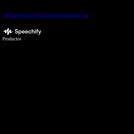
Speechify lanza la función de dictado por voz
Escribe 5× más rápido con dictado por voz
Productos
Más información