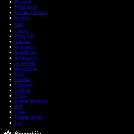
Русский
Українська
Español (México)
Svenska
ไทย
Türkçe
Tiếng Việt
Română
Português
Български
ქართული
Slovenčina
Slovenščina
Eesti
Hrvatski
Ελληνικά
Lietuvių
עברית
Bahasa Indonesia
বাংলা
Català
Bahasa Melayu
اردو