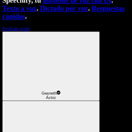
Speechify, tu
asistente de voz con IA
.
Texto a voz
.
Dictado por voz
.
Respuestas
rápidas
.
Pruébalo gratis
Gwyneth
Actriz