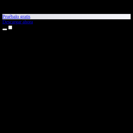
Pruébalo gratis
Descargar ahora
Productos
Texto a voz
App para iPhone y iPad
App para Android
Extensión para Chrome
Extensión para Edge
Aplicación web
App para Mac
App para Windows