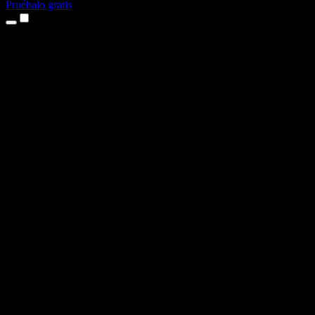
Pruébalo gratis
Productos
Texto a voz
App para iPhone y iPad
App para Android
Extensión para Chrome
Extensión para Edge
Aplicación web
App para Mac
App para Windows
Generador de voz con IA
Locuciones
Doblaje