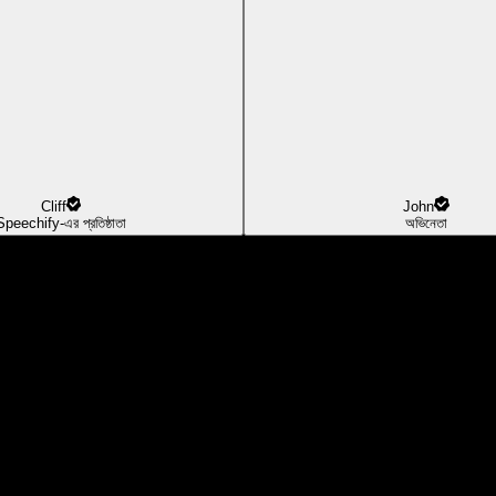
Cliff
John
Speechify-এর প্রতিষ্ঠাতা
অভিনেতা