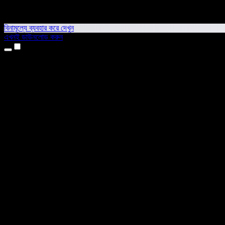
বিনামূল্যে ব্যবহার করে দেখুন
এখনই ডাউনলোড করুন
প্রোডাক্ট
টেক্সট টু স্পিচ
আইফোন ও আইপ্যাড অ্যাপ
অ্যান্ড্রয়েড অ্যাপ
ক্রোম এক্সটেনশন
এজ এক্সটেনশন
ওয়েব অ্যাপ
ম্যাক অ্যাপ
উইন্ডোজ অ্যাপ
এআই ভয়েস জেনারেটর