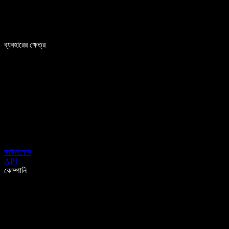
ব্যবহারের ক্ষেত্র
ডাউনলোড
API
কোম্পানি