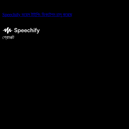
Speechify ভয়েস টাইপিং ডিকটেশন চালু করেছে
ভয়েস টাইপিং দিয়ে ৫ গুণ দ্রুত লিখুন
প্রোডাক্ট
আরও জানুন