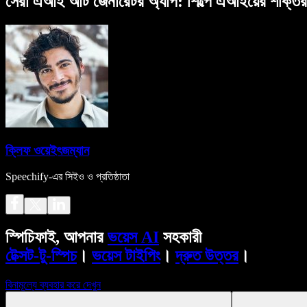
সেরা এআই আর্ট জেনারেটর অ্যাপ: শিল্পে এআইয়ের শক্তির
ক্লিফ ওয়েইৎজম্যান
Speechify-এর সিইও ও প্রতিষ্ঠাতা
স্পিচিফাই, আপনার
ভয়েস AI
সহকারী
টেক্সট-টু-স্পিচ
।
ভয়েস টাইপিং
।
দ্রুত উত্তর
।
বিনামূল্যে ব্যবহার করে দেখুন