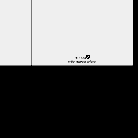
Snoop
সঙ্গীত জগতের আইকন