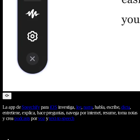
La app de
Speechify
para
iOS
investiga,
lee
,
narra
, habla, escribe,
dicta
,
entretiene, explica, hace preguntas, navega por internet, resume, toma notas
y crea
podcasts
por
voz
y
text-to-speech