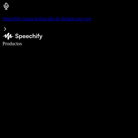
Speechify lanza la función de dictado por voz
Escribe 5× más rápido con dictado por voz
Productos
Más información