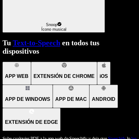
Snoop
Ícono musical
Tu
Text-to-Speech
en todos tus
dispositivos
APP WEB
EXTENSIÓN DE CHROME
iOS
APP DE WINDOWS
APP DE MAC
ANDROID
EXTENSIÓN DE EDGE
Sube cualquier PDF a la app web de Speechify y deja que
Speechify
lo
lea