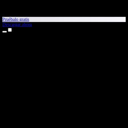
Pruébalo gratis
Descargar ahora
Productos
Texto a voz
App para iPhone y iPad
App para Android
Extensión para Chrome
Extensión para Edge
Aplicación web
App para Mac