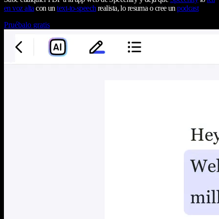
en voz alta
con un
text-to-speech
realista, lo resuma o cree un
podcast
Pruébalo gratis