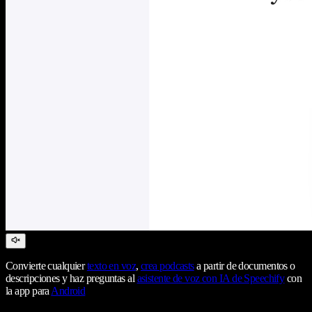
Convierte cualquier
texto en voz
,
crea podcasts
a partir de documentos o
descripciones y haz preguntas al
asistente de voz con IA de Speechify
con
la app para
Android