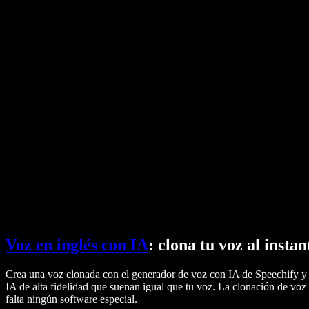
Texto a voz de Google
Centro de ayuda
Conversor de PDF a audio
Precios
Generador de voz con IA
Historias de usuarios
Leer en voz alta en Google Docs
Casos de éxito B2B
Modulador de voz con IA
Opiniones
Apps que leen texto en voz alta
Prensa
Léemelo
Lector de texto a voz
Empresas
Hablar con Ventas
Speechify para empresas y educación
Speechify para accesibilidad en el trabajo
Speechify para DSA
Agentes de voz SIMBA
Speechify para desarrolladores
Voz en inglés con IA
: clona tu voz al instan
Crea una voz clonada con el generador de voz con IA de Speechify y p
IA de alta fidelidad que suenan igual que tu voz. La clonación de vo
falta ningún software especial.