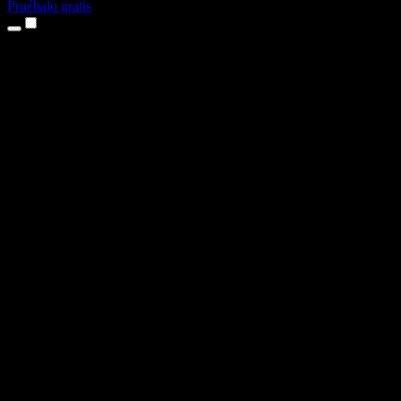
Pruébalo gratis
Productos
Texto a voz
App para iPhone y iPad
App para Android
Extensión para Chrome
Extensión para Edge
Aplicación web
App para Mac
App para Windows
Generador de voz con IA
Locuciones
Doblaje