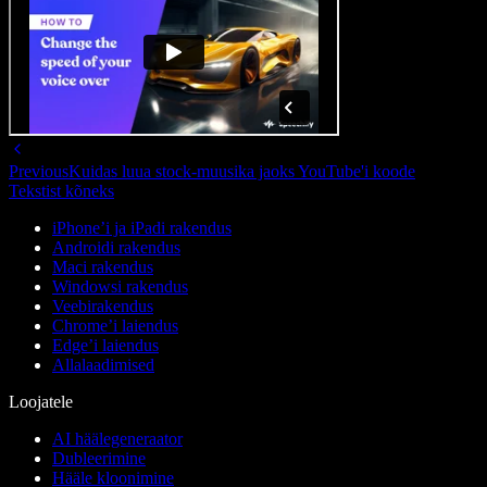
Previous
Kuidas luua stock-muusika jaoks YouTube'i koode
Tekstist kõneks
iPhone’i ja iPadi rakendus
Androidi rakendus
Maci rakendus
Windowsi rakendus
Veebirakendus
Chrome’i laiendus
Edge’i laiendus
Allalaadimised
Loojatele
AI häälegeneraator
Dubleerimine
Hääle kloonimine