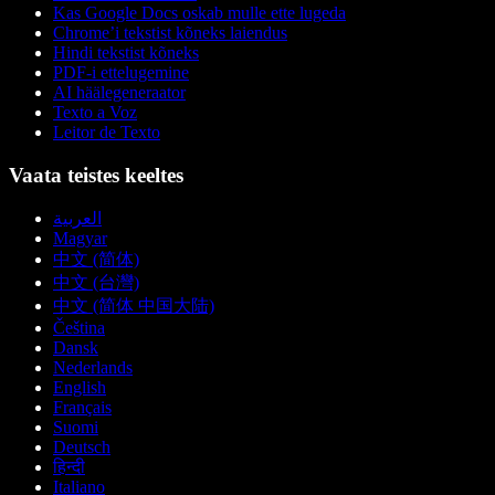
Kas Google Docs oskab mulle ette lugeda
Chrome’i tekstist kõneks laiendus
Hindi tekstist kõneks
PDF-i ettelugemine
AI häälegeneraator
Texto a Voz
Leitor de Texto
Vaata teistes keeltes
العربية
Magyar
中文 (简体)
中文 (台灣)
中文 (简体 中国大陆)
Čeština
Dansk
Nederlands
English
Français
Suomi
Deutsch
हिन्दी
Italiano