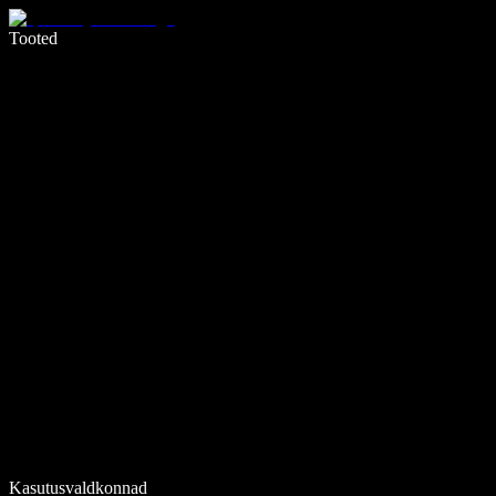
Kirjuta häälega 5× kiiremini
Tooted
Loe lähemalt
Kasutusvaldkonnad