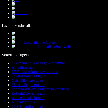
Laadi rakendus alla
Laadi alla macOS-ile
Laadi alla Windowsile
Soovitatud lugemine
Dikteerimine ja häälega kirjutamine
AI häälassistent
PDF tekstist kõneks Androidis
Tekstist kõneks lugeja
Naishääle generaator
Meeshääle generaator
Parimad düsleksia lugemisrakendused
Robotihääle generaator
Anime tekstist kõneks
AI häälemuutja
PDF-ist audioraamat