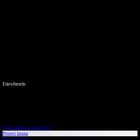
Ettevõtetele
Võta müügiga ühendust
Proovi tasuta
Proovi tasuta