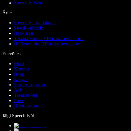
Speechify Work
Ärile
Speechify arendajatele
Meeskondadele
Haridusele
Tekstist kõneks API dokumentatsioon
Hääleagentide API dokumentatsioon
Ettevõttest
Meist
Kontakt
Blogi
Karjäär
Partnerprogramm
Abi
Teenuse olek
Press
Brändikomplekt
Jälgi Speechify’d