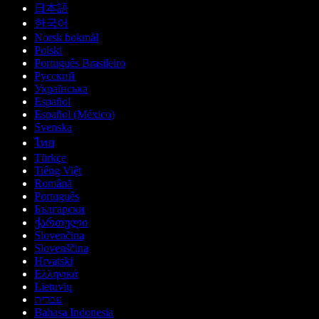
日本語
한국어
Norsk bokmål
Polski
Português Brasileiro
Русский
Українська
Español
Español (México)
Svenska
ไทย
Türkçe
Tiếng Việt
Română
Português
Български
ქართული
Slovenčina
Slovenščina
Hrvatski
Ελληνικά
Lietuvių
עברית
Bahasa Indonesia