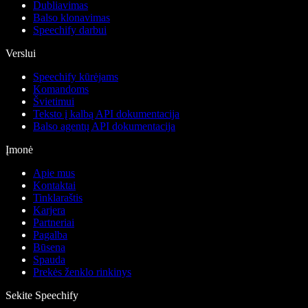
Dubliavimas
Balso klonavimas
Speechify darbui
Verslui
Speechify kūrėjams
Komandoms
Švietimui
Teksto į kalbą API dokumentacija
Balso agentų API dokumentacija
Įmonė
Apie mus
Kontaktai
Tinklaraštis
Karjera
Partneriai
Pagalba
Būsena
Spauda
Prekės ženklo rinkinys
Sekite Speechify