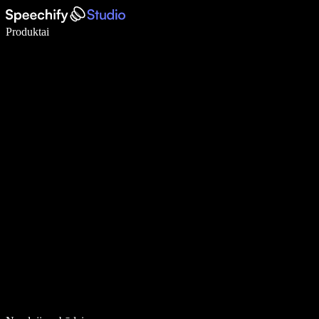
Rašykite 5× greičiau naudodami diktavimą balsu
Produktai
Sužinokite daugiau