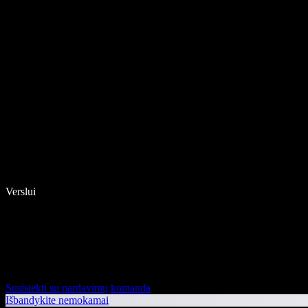
Verslui
Susisiekti su pardavimų komanda
Išbandykite nemokamai