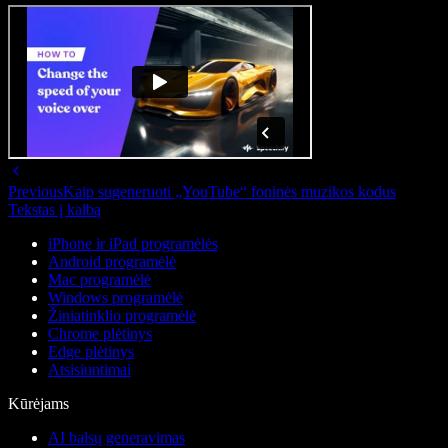
Previous
Kaip sugeneruoti „YouTube“ foninės muzikos kodus
Tekstas į kalbą
iPhone ir iPad programėlės
Android programėlė
Mac programėlė
Windows programėlė
Žiniatinklio programėlė
Chrome plėtinys
Edge plėtinys
Atsisiuntimai
Kūrėjams
AI balsų generavimas