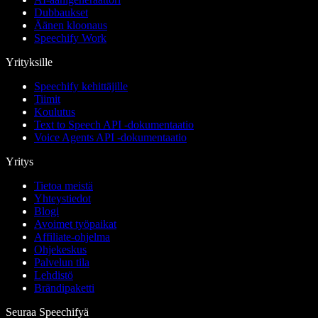
Dubbaukset
Äänen kloonaus
Speechify Work
Yrityksille
Speechify kehittäjille
Tiimit
Koulutus
Text to Speech API -dokumentaatio
Voice Agents API -dokumentaatio
Yritys
Tietoa meistä
Yhteystiedot
Blogi
Avoimet työpaikat
Affiliate-ohjelma
Ohjekeskus
Palvelun tila
Lehdistö
Brändipaketti
Seuraa Speechifyä