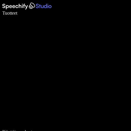
Kirjoita 5× nopeammin puheentunnistuksen avulla
Tuotteet
Lue lisää