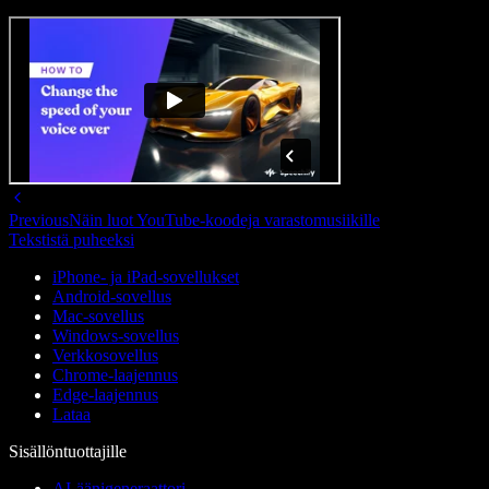
Previous
Näin luot YouTube-koodeja varastomusiikille
Tekstistä puheeksi
iPhone- ja iPad-sovellukset
Android-sovellus
Mac-sovellus
Windows-sovellus
Verkkosovellus
Chrome-laajennus
Edge-laajennus
Lataa
Sisällöntuottajille
AI-äänigeneraattori