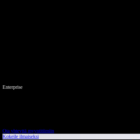
Enterprise
Ota yhteyttä myyntitiimiin
Kokeile ilmaiseksi