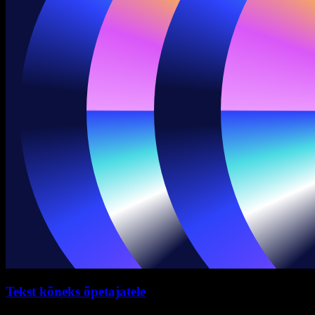
Tekst kõneks õpetajatele