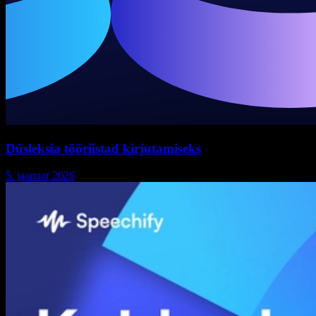
Düsleksia tööriistad kirjutamiseks
5. jaanuar 2026