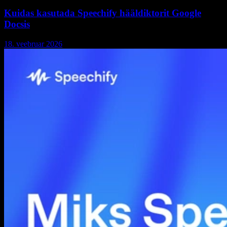
Kuidas kasutada Speechify hääldiktorit Google
Docsis
18. veebruar 2026