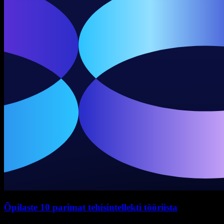
Õpilaste 10 parimat tehisintellekti tööriista