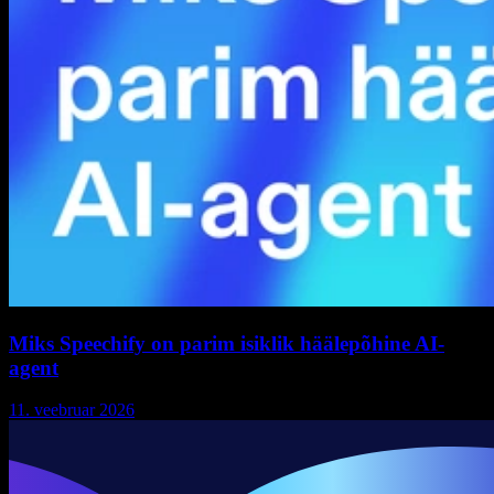
Miks Speechify on parim isiklik häälepõhine AI-
agent
11. veebruar 2026