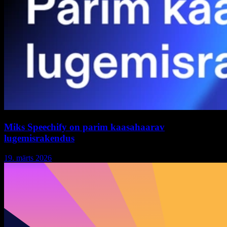
Miks Speechify on parim kaasahaarav
lugemisrakendus
19. märts 2026