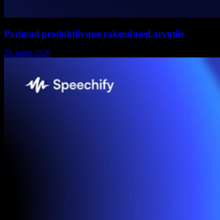
Parimad produktiivsuse rakendused arvutile
23. märts 2026