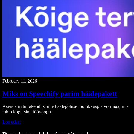
February 11, 2026
Miks on Speechify parim häälepakett
Asenda mitu rakendust ühe häälepõhise tootlikkusplatvormiga, mis
juhib kogu sinu töövoogu.
Loe edasi