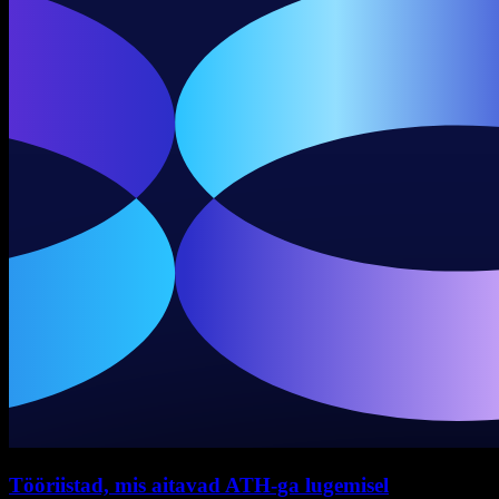
Tööriistad, mis aitavad ATH-ga lugemisel