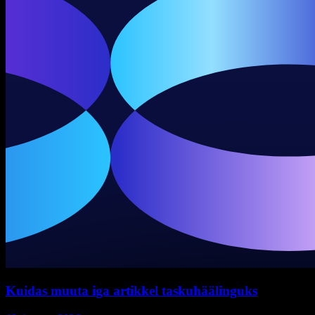
Kuidas muuta iga artikkel taskuhäälinguks