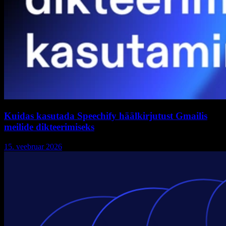
Kuidas kasutada Speechify häälkirjutust Gmailis
meilide dikteerimiseks
15. veebruar 2026