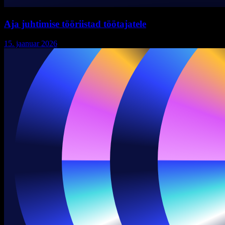
Aja juhtimise tööriistad töötajatele
15. jaanuar 2026