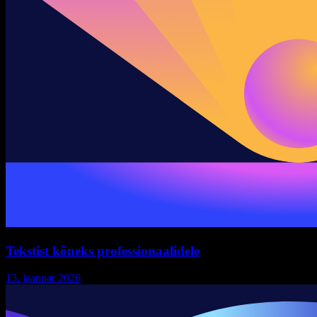
Tekstist kõneks professionaalidele
13. jaanuar 2026