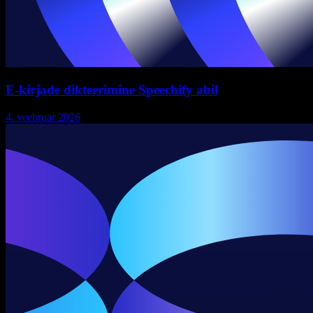
E-kirjade dikteerimine Speechify abil
4. veebruar 2026