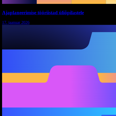
Ajaplaneerimise tööriistad üliõpilastele
17. jaanuar 2026