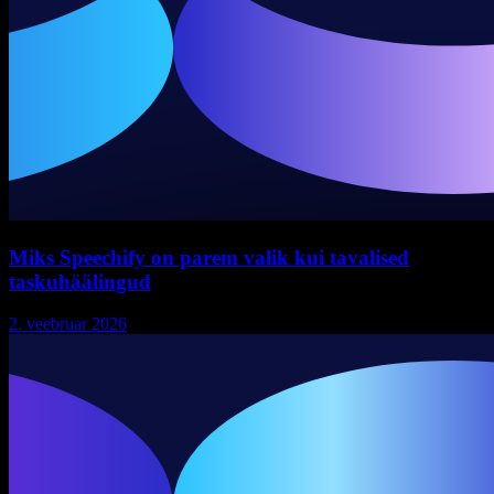
Miks Speechify on parem valik kui tavalised
taskuhäälingud
2. veebruar 2026