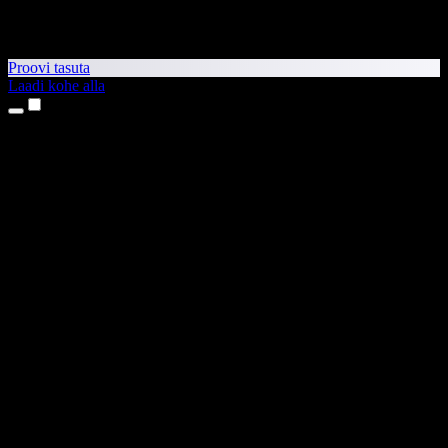
Proovi tasuta
Laadi kohe alla
Tooted
Tekst kõneks
iPhone’i ja iPadi rakendused
Androidi rakendus
Chrome’i laiendus
Edge’i laiendus
Veebirakendus
Maci rakendus
Windowsi rakendus