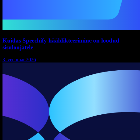
Kuidas Speechify hääldikteerimine on loodud
sisuloojatele
3. veebruar 2026