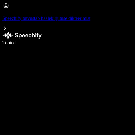
Speechify tutvustab häälekirjutuse dikteerimist
Kirjuta häälega 5× kiiremini
Tooted
Loe lähemalt