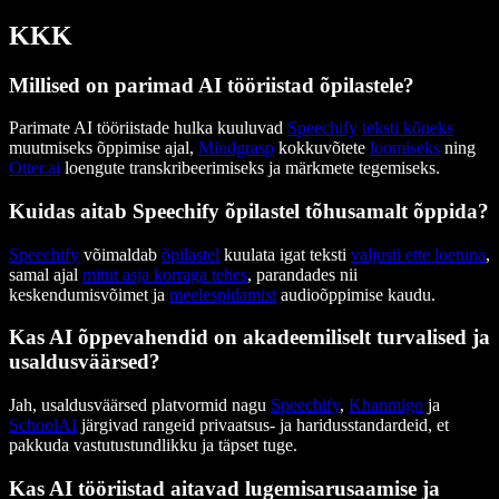
KKK
Millised on parimad AI tööriistad õpilastele?
Parimate AI tööriistade hulka kuuluvad
Speechify
teksti kõneks
muutmiseks õppimise ajal,
Mindgrasp
kokkuvõtete
loomiseks
ning
Otter.ai
loengute transkribeerimiseks ja märkmete tegemiseks.
Kuidas aitab Speechify õpilastel tõhusamalt õppida?
Speechify
võimaldab
õpilastel
kuulata igat teksti
valjusti ette loetuna
,
samal ajal
mitut asja korraga tehes
, parandades nii
keskendumisvõimet ja
meelespidamist
audioõppimise kaudu.
Kas AI õppevahendid on akadeemiliselt turvalised ja
usaldusväärsed?
Jah, usaldusväärsed platvormid nagu
Speechify
,
Khanmigo
ja
SchoolAI
järgivad rangeid privaatsus- ja haridusstandardeid, et
pakkuda vastutustundlikku ja täpset tuge.
Kas AI tööriistad aitavad lugemisarusaamise ja