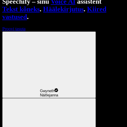
Speechify – sinu
Voice AI
assistent
Tekst kõneks
.
Häälekirjutus
.
Kiired
vastused
.
Proovi tasuta
Gwyneth
Näitlejanna