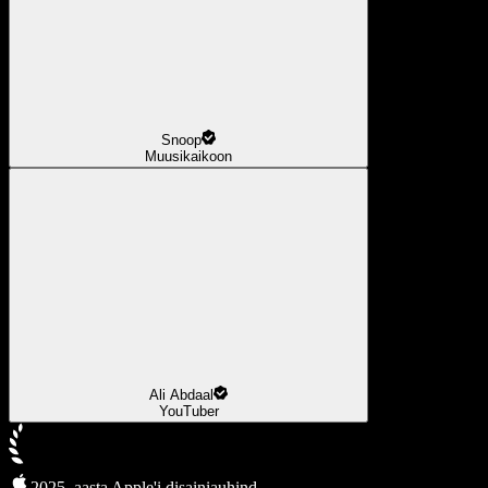
Snoop
Muusikaikoon
Ali Abdaal
YouTuber
2025. aasta Apple'i disainiauhind