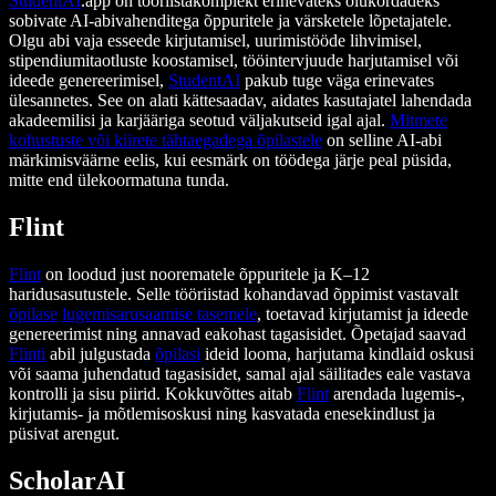
StudentAI
.app on tööriistakomplekt erinevateks olukordadeks
sobivate AI-abivahenditega õppuritele ja värsketele lõpetajatele.
Olgu abi vaja esseede kirjutamisel, uurimistööde lihvimisel,
stipendiumitaotluste koostamisel, tööintervjuude harjutamisel või
ideede genereerimisel,
StudentAI
pakub tuge väga erinevates
ülesannetes. See on alati kättesaadav, aidates kasutajatel lahendada
akadeemilisi ja karjääriga seotud väljakutseid igal ajal.
Mitmete
kohustuste või kiirete tähtaegadega õpilastele
on selline AI-abi
märkimisväärne eelis, kui eesmärk on töödega järje peal püsida,
mitte end ülekoormatuna tunda.
Flint
Flint
on loodud just noorematele õppuritele ja K–12
haridusasutustele. Selle tööriistad kohandavad õppimist vastavalt
õpilase
lugemisarusaamise tasemele
, toetavad kirjutamist ja ideede
genereerimist ning annavad eakohast tagasisidet. Õpetajad saavad
Flinti
abil julgustada
õpilasi
ideid looma, harjutama kindlaid oskusi
või saama juhendatud tagasisidet, samal ajal säilitades eale vastava
kontrolli ja sisu piirid. Kokkuvõttes aitab
Flint
arendada lugemis-,
kirjutamis- ja mõtlemisoskusi ning kasvatada enesekindlust ja
püsivat arengut.
ScholarAI