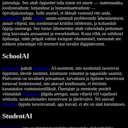
juhendaja. See aitab õppuritel tulla toime eri ainete — matemaatika,
loodusteaduste, kirjanduse ja humanitaarteaduste —
õpiväljakutsetega. Selle asemel, et lihtsalt vastused ette anda,
Khanmigo
juhib
õpilasi
samm-sammult probleemide lahendamiseni,
annab vihjeid, mis soodustavad kriitilist mõtlemist, ja kohandub
õppija tasemega. See toetav lähenemine aitab vähendada pettumust
ning kasvatada arusaamist ja enesekindlust. Kuna rõhk on suhtlusel
õpilasega, mitte pelgalt valmis loengute edastamisel, meenutab see
rohkem juhendajat või treenerit kui tavalist digiplatvormi.
SchoolAI
SchoolAI
pakub
õpilastele
AI-assistenti, mis soodustab iseseisvat
õppimist, ideede uurimist, küsimuste esitamist ja tagasiside saamist.
Platvormis on tavaliselt privaatsust, turvalisust ja õpilaste iseseisvust
toetavad funktsioonid, mis aitavad kindlustada, et tööriistu
kasutatakse vastutustundlikult. Õpetajate ja mentorite poolelt
võimaldab
SchoolAI
jälgida arengut, saata vihjeid või vajadusel
sekkuda, tasakaalustades iseseisvuse ja järelevalve. Nii saavad
õpilased
õppida iseseisvamalt, aga teavad, et abi on alati käeulatuses.
StudentAI