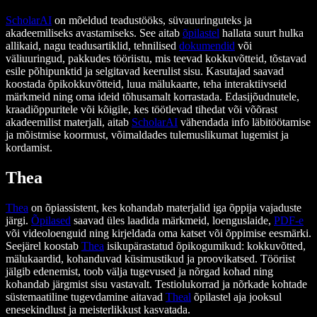
ScholarAI
on mõeldud teadustööks, süvauuringuteks ja
akadeemiliseks avastamiseks. See aitab
õpilastel
hallata suurt hulka
allikaid, nagu teadusartiklid, tehnilised
dokumendid
või
väliuuringud, pakkudes tööriistu, mis teevad kokkuvõtteid, tõstavad
esile põhipunktid ja selgitavad keerulist sisu. Kasutajad saavad
koostada õpikokkuvõtteid, luua mälukaarte, teha interaktiivseid
märkmeid ning oma ideid tõhusamalt korrastada. Edasijõudnutele,
kraadiõppuritele või kõigile, kes töötlevad tihedat või võõrast
akadeemilist materjali, aitab
ScholarAI
vähendada info läbitöötamise
ja mõistmise koormust, võimaldades tulemuslikumat lugemist ja
kordamist.
Thea
Thea
on õpiassistent, kes kohandab materjalid iga õppija vajaduste
järgi.
Õpilased
saavad üles laadida märkmeid, loenguslaide,
PDF-e
või videoloenguid ning kirjeldada oma katset või õppimise eesmärki.
Seejärel koostab
Thea
isikupärastatud õpikogumikud: kokkuvõtted,
mälukaardid, kohanduvad küsimustikud ja proovikatsed. Tööriist
jälgib edenemist, toob välja tugevused ja nõrgad kohad ning
kohandab järgmist sisu vastavalt. Testiolukorrad ja nõrkade kohtade
süstemaatiline tugevdamine aitavad
Theal
õpilastel aja jooksul
enesekindlust ja meisterlikkust kasvatada.