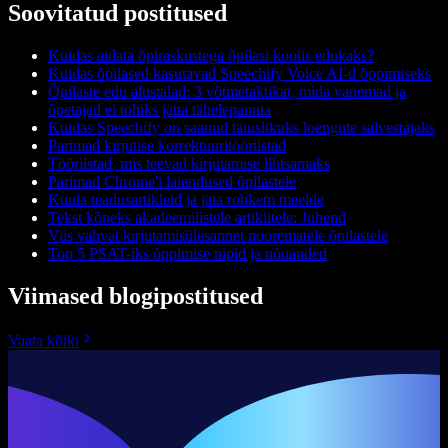
Soovitatud postitused
Kuidas aidata õpiraskustega õpilasi koolis edukaks?
Kuidas õpilased kasutavad Speechify Voice AI-d õppimiseks
Õpilaste edu alustalad: 3 võtmetaktikat, mida vanemad ja
õpetajad ei tohiks jätta tähelepanuta
Kuidas Speechify on saanud täiuslikuks loengute salvestajaks
Parimad kirjutise korrektuuritööriistad
Tööriistad, mis teevad kirjutamise lihtsamaks
Parimad Chrome'i laiendused õpilastele
Kuula teadusartikleid ja jäta rohkem meelde
Tekst kõneks akadeemilistele artiklitele: Juhend
Viis vahvat kirjutamisülesannet noorematele õpilastele
Top 5 PSAT-iks õppimise nipid ja nõuanded
Viimased blogipostitused
Vaata kõiki