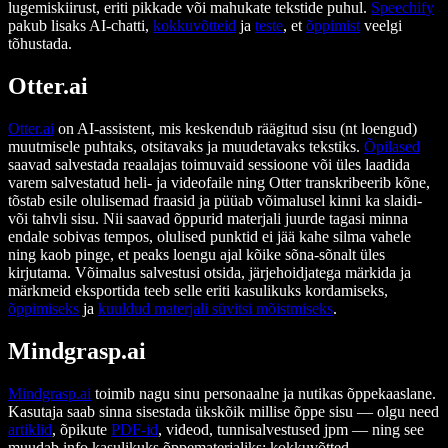
lugemiskiirust, eriti pikkade või mahukate tekstide puhul.
Speechify
pakub lisaks AI-chatti,
kokkuvõtteid
ja
teste
, et
õppimist
veelgi
tõhustada.
Otter.ai
Otter.ai
on AI-assistent, mis keskendub räägitud sisu (nt loengud)
muutmisele puhtaks, otsitavaks ja muudetavaks tekstiks.
Õpilased
saavad salvestada reaalajas toimuvaid sessioone või üles laadida
varem salvestatud heli- ja videofaile ning Otter transkribeerib kõne,
tõstab esile olulisemad fraasid ja püüab võimalusel kinni ka slaidi-
või tahvli sisu. Nii saavad õppurid materjali juurde tagasi minna
endale sobivas tempos, olulised punktid ei jää kahe silma vahele
ning kaob pinge, et peaks loengu ajal kõike sõna-sõnalt üles
kirjutama. Võimalus salvestusi otsida, järjehoidjatega märkida ja
märkmeid eksportida teeb selle eriti kasulikuks kordamiseks,
õppimiseks
ja
kuuldud materjali süvitsi mõistmiseks
.
Mindgrasp.ai
Mindgrasp.ai
toimib nagu sinu personaalne ja nutikas õppekaaslane.
Kasutaja saab sinna sisestada ükskõik millise õppe sisu — olgu need
artiklid
, õpikute
PDF-id
, videod, tunnisalvestused jpm — ning see
muudab info kasulikuks õppematerjaliks: kokkuvõtted,