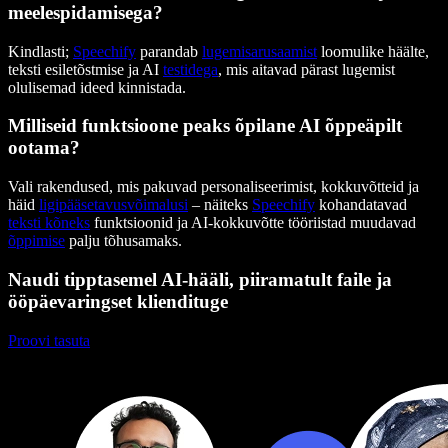
meelespidamisega?
Kindlasti;
Speechify
parandab
lugemisarusaamist
loomulike häälte,
teksti esiletõstmise ja AI
testidega
, mis aitavad pärast lugemist
olulisemad ideed kinnistada.
Milliseid funktsioone peaks õpilane AI õppeäpilt
ootama?
Vali rakendused, mis pakuvad personaliseerimist, kokkuvõtteid ja
häid
ligipääsetavusvõimalusi
– näiteks
Speechify
kohandatavad
teksti kõneks
funktsioonid ja AI-kokkuvõtte tööriistad muudavad
õppimise
palju tõhusamaks.
Naudi tipptasemel AI-hääli, piiramatult faile ja
ööpäevaringset kliendituge
Proovi tasuta