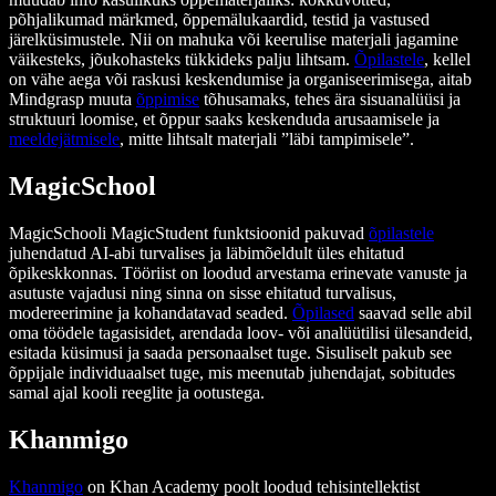
põhjalikumad märkmed, õppemälukaardid, testid ja vastused
järelküsimustele. Nii on mahuka või keerulise materjali jagamine
väikesteks, jõukohasteks tükkideks palju lihtsam.
Õpilastele
, kellel
on vähe aega või raskusi keskendumise ja organiseerimisega, aitab
Mindgrasp muuta
õppimise
tõhusamaks, tehes ära sisuanalüüsi ja
struktuuri loomise, et õppur saaks keskenduda arusaamisele ja
meeldejätmisele
, mitte lihtsalt materjali ”läbi tampimisele”.
MagicSchool
MagicSchooli MagicStudent funktsioonid pakuvad
õpilastele
juhendatud AI-abi turvalises ja läbimõeldult üles ehitatud
õpikeskkonnas. Tööriist on loodud arvestama erinevate vanuste ja
asutuste vajadusi ning sinna on sisse ehitatud turvalisus,
modereerimine ja kohandatavad seaded.
Õpilased
saavad selle abil
oma töödele tagasisidet, arendada loov- või analüütilisi ülesandeid,
esitada küsimusi ja saada personaalset tuge. Sisuliselt pakub see
õppijale individuaalset tuge, mis meenutab juhendajat, sobitudes
samal ajal kooli reeglite ja ootustega.
Khanmigo
Khanmigo
on Khan Academy poolt loodud tehisintellektist