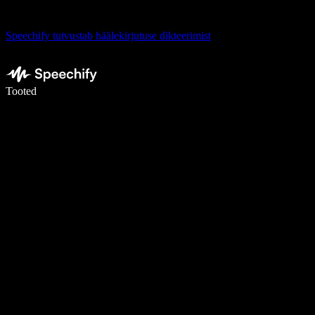
Speechify tutvustab häälekirjutuse dikteerimist
Kirjuta häälega 5× kiiremini
Tooted
Loe lähemalt