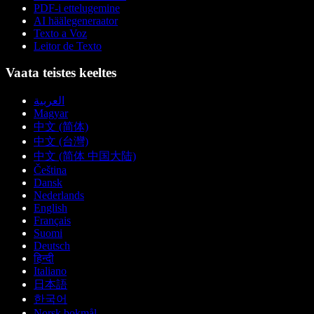
PDF-i ettelugemine
AI häälegeneraator
Texto a Voz
Leitor de Texto
Vaata teistes keeltes
العربية
Magyar
中文 (简体)
中文 (台灣)
中文 (简体 中国大陆)
Čeština
Dansk
Nederlands
English
Français
Suomi
Deutsch
हिन्दी
Italiano
日本語
한국어
Norsk bokmål