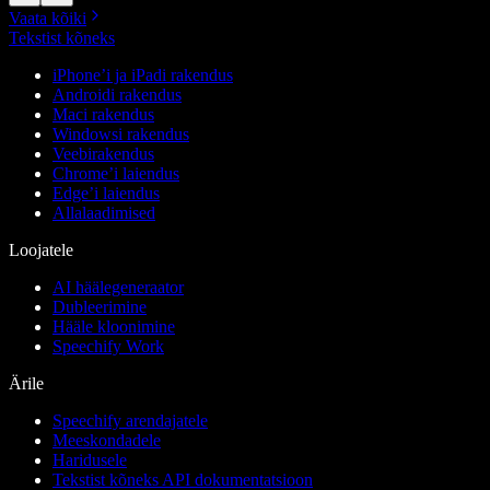
Vaata kõiki
Tekstist kõneks
iPhone’i ja iPadi rakendus
Androidi rakendus
Maci rakendus
Windowsi rakendus
Veebirakendus
Chrome’i laiendus
Edge’i laiendus
Allalaadimised
Loojatele
AI häälegeneraator
Dubleerimine
Hääle kloonimine
Speechify Work
Ärile
Speechify arendajatele
Meeskondadele
Haridusele
Tekstist kõneks API dokumentatsioon