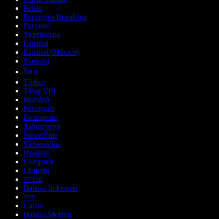
Polski
Português Brasileiro
Русский
Українська
Español
Español (México)
Svenska
ไทย
Türkçe
Tiếng Việt
Română
Português
Български
ქართული
Slovenčina
Slovenščina
Hrvatski
Ελληνικά
Lietuvių
עברית
Bahasa Indonesia
বাংলা
Català
Bahasa Melayu