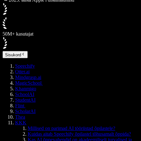
50M+ kasutajat
Sisukord
Speechify
Otter.ai
Mindgrasp.ai
MagicSchool
Khanmigo
SchoolAI
StudentAI
Flint
ScholarAI
Thea
KKK
Millised on parimad AI tööriistad õpilastele?
Kuidas aitab Speechify õpilastel tõhusamalt õppida?
Kas AI õppevahendid on akadeemiliselt turvalised ja