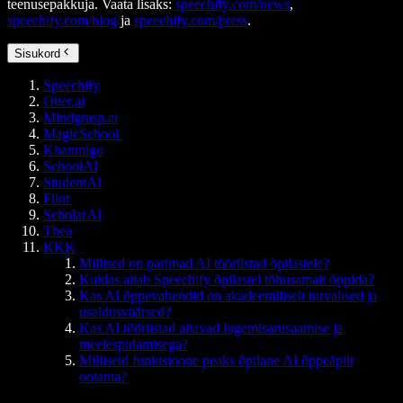
teenusepakkuja. Vaata lisaks:
speechify.com/news
,
speechify.com/blog
ja
speechify.com/press
.
Sisukord
Speechify
Otter.ai
Mindgrasp.ai
MagicSchool
Khanmigo
SchoolAI
StudentAI
Flint
ScholarAI
Thea
KKK
Millised on parimad AI tööriistad õpilastele?
Kuidas aitab Speechify õpilastel tõhusamalt õppida?
Kas AI õppevahendid on akadeemiliselt turvalised ja
usaldusväärsed?
Kas AI tööriistad aitavad lugemisarusaamise ja
meelespidamisega?
Milliseid funktsioone peaks õpilane AI õppeäpilt
ootama?