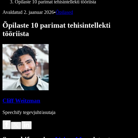
Õpilaste 10 parimat tehisintellekti tööriista
Avaldatud
2. jaanuar 2026
•
Õpilased
Õpilaste 10 parimat tehisintellekti
tööriista
Cliff Weitzman
Speechify tegevjuht/asutaja