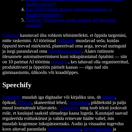
usaldusväärsed?
Kas AI tööriistad aitavad lugemisarusaamise ja
meelespidamisega?
Milliseid funktsioone peaks õpilane AI õppeäpilt
ootama?
Õpilased
kasutavad üha rohkem tehisintellekti, et õppida targemini,
mitte raskemini. AI tööriistad
õpilastele
muudavad seda, kuidas
õppurid teevad märkmeid, planeerivad oma aega, teevad uuringuid
ja isegi parandavad oma
lugemisarusaamist
. Alates rutiinsete
ülesannete automatiseerimisest kuni isikupärastatud õpiabini — siin
on 10 parimat AI tööriista
õpilastele
, kes tahavad olla organiseeritud,
produktiivsed ja õppetöös päriselt kaasas — olgu nad siis
gümnaasiumis, ülikoolis või kraadiõppes.
Speechify
Speechify
muudab iga digitaalse või kirjaliku sisu, sh
artiklid
,
õpikud,
PDF-id
, skaneeritud lehed,
veebilehed
, pilditekstid ja palju
muud loomutruult kõlavateks
AI-häälteks
ning toob teksti jooksvalt
esile, et kuulajad saaksid silmadega kaasa lugeda. Kasutajad saavad
reguleerida esitluskiirust ja valida erinevate häälte vahel, mis
muudab kogemuse isikupärasemaks. Audio ja visuaalne tugevdus
koos aitavad parandada
lugemisarusaamist
,
meelespidamist
ja