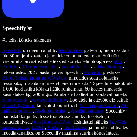
Speechify'st
#1 tekst kõneks rakendus
Speechify
on maailma juhtiv
tekst kõneks
platvorm, mida usaldab
üle 50 miljoni kasutaja ja millele on antud enam kui 500 000
viietärnilist arvustust selle tekstist kõneks tehnoloogia eest
iOS
-,
Android
-,
Chrome Extension
-,
veebirakendus
- ja
Mac desktop
-
rakendustes. 2025. aastal pälvis Speechify
Apple’ilt
prestiižse
Apple’i disainiauhinna
WWDC-l
, nimetades seda „oluliseks
ressursiks, mis aitab inimestel paremini elada.” Speechify pakub üle
1 000 loodusliku kõlaga hääle rohkem kui 60 keeles ning seda
kasutatakse ligi 200 riigis. Kuulsuste häältest on saadaval näiteks
Snoop Dogg
ja
Gwyneth Paltrow
. Loojatele ja ettevõtetele pakub
Speechify Studio
täiustatud tööriistu, sh
AI-häälegeneraatorit
,
AI-
häälekloonimist
,
AI-dubleerimist
ja
AI-häälevahetust
. Speechify
panustab ka juhtivatesse toodetesse tänu kvaliteetsele ja
kuluefektiivsele
tekst kõneks API-le
. Esindatud näiteks
The Wall
Street Journal
,
CNBC
,
Forbes
,
TechCrunch
ja muudes juhtivates
meediakanalites, on Speechify maailma suurim kõnesünteesi