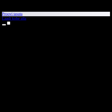
Proovi tasuta
Laadi kohe alla
Tooted
Tekst kõneks
iPhone’i ja iPadi rakendused
Androidi rakendus
Chrome’i laiendus
Edge’i laiendus
Veebirakendus
Maci rakendus
Windowsi rakendus