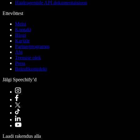
Hääleagentide API dokumentatsioon
Ettevõttest
Meist
Kontakt
Blogi
Karjäär
Partnerprogramm
Abi
Teenuse olek
Press
Brändikomplekt
Jälgi Speechify’d
Laadi rakendus alla