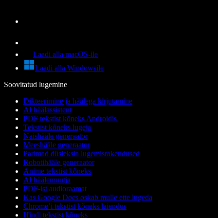
Laadi alla macOS-ile
Laadi alla Windowsile
Soovitatud lugemine
Dikteerimine ja häälega kirjutamine
AI häälassistent
PDF tekstist kõneks Androidis
Tekstist kõneks lugeja
Naishääle generaator
Meeshääle generaator
Parimad düsleksia lugemisrakendused
Robotihääle generaator
Anime tekstist kõneks
AI häälemuutja
PDF-ist audioraamat
Kas Google Docs oskab mulle ette lugeda
Chrome’i tekstist kõneks laiendus
Hindi tekstist kõneks