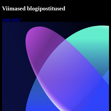
Viimased blogipostitused
Vaata kõiki