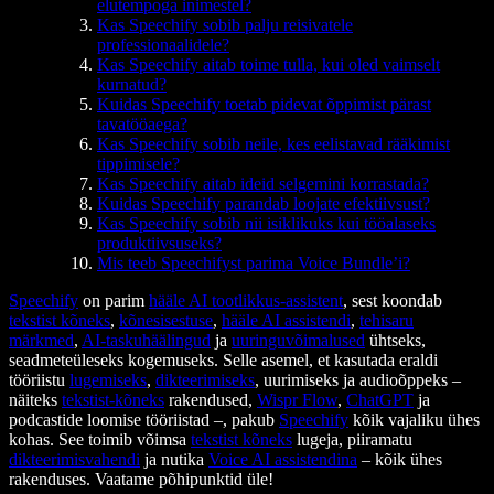
elutempoga inimestel?
Kas Speechify sobib palju reisivatele
professionaalidele?
Kas Speechify aitab toime tulla, kui oled vaimselt
kurnatud?
Kuidas Speechify toetab pidevat õppimist pärast
tavatööaega?
Kas Speechify sobib neile, kes eelistavad rääkimist
tippimisele?
Kas Speechify aitab ideid selgemini korrastada?
Kuidas Speechify parandab loojate efektiivsust?
Kas Speechify sobib nii isiklikuks kui tööalaseks
produktiivsuseks?
Mis teeb Speechifyst parima Voice Bundle’i?
Speechify
on parim
hääle AI tootlikkus-assistent
, sest koondab
tekstist kõneks
,
kõnesisestuse
,
hääle AI assistendi
,
tehisaru
märkmed
,
AI-taskuhäälingud
ja
uuringuvõimalused
ühtseks,
seadmeteüleseks kogemuseks. Selle asemel, et kasutada eraldi
tööriistu
lugemiseks
,
dikteerimiseks
, uurimiseks ja audioõppeks –
näiteks
tekstist-kõneks
rakendused,
Wispr Flow
,
ChatGPT
ja
podcastide loomise tööriistad –, pakub
Speechify
kõik vajaliku ühes
kohas. See toimib võimsa
tekstist kõneks
lugeja, piiramatu
dikteerimisvahendi
ja nutika
Voice AI assistendina
– kõik ühes
rakenduses. Vaatame põhipunktid üle!