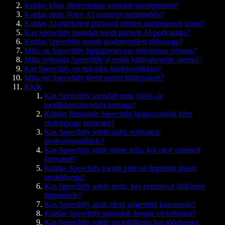
Kuidas kõne dikteerimine asendab tavatippimist?
Kuidas aitab Voice AI assistent uurimistöös?
Kuidas AI-märkmed püüavad mõtted automaatselt kinni?
Kas Speechify muudab teksti päriselt AI-podcastiks?
Kuidas Speechify toetab seadmeteülest töövoogu?
Miks on Speechify ligipääsetavuse tööriistana võimas?
Miks eelistada Speechify’d eraldi häälvahendite asemel?
Kas Speechify on tuleviku hääletootlikkus?
Miks on Speechify tõesti parim häälepakett?
KKK
Kas Speechify asendab mitu hääle- ja
tootlikkusrakendust korraga?
Kuidas lihtsustab Speechify igapäevatööd kiire
elutempoga inimestel?
Kas Speechify sobib palju reisivatele
professionaalidele?
Kas Speechify aitab toime tulla, kui oled vaimselt
kurnatud?
Kuidas Speechify toetab pidevat õppimist pärast
tavatööaega?
Kas Speechify sobib neile, kes eelistavad rääkimist
tippimisele?
Kas Speechify aitab ideid selgemini korrastada?
Kuidas Speechify parandab loojate efektiivsust?
Kas Speechify sobib nii isiklikuks kui tööalaseks