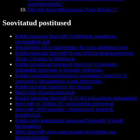
produktiivsuseks?
Mis teeb Speechifyst parima Voice Bundle’i?
Soovitatud postitused
Kuidas kasutada Speechify’d märkmete tegemiseks
tehisintellekti abil
Tekstipõhine AI vs häälepõhine AI: miks arhitektuur loeb
Kuidas kasutada Speechify'd oma põhilise hääleassistendina
Macis, Chromes ja Windowsis
Kuidas turundajad kasutavad Speechify’d paremate
reklaamide loomiseks ja klientide võitmiseks
Kuidas konsultatsioonitööstuses kasutatakse Speechify’d
uurimiseks, kirjutamiseks ja info tarbimiseks
Kuidas õpilased Speechify abil õpivad
Parim hääl-AI agent tarbijatele
Kuidas kasutada Speechify'd AI abil koosolekute ajastamiseks
Speechify vs Todoist AI: sarnasused ja erinevused
Speechify 2026 uuendus – funktsioonid, tooted &
kasutusviisid
Kuidas tarkvarainsenerid kasutavad Speechify’d koodi
kirjutamiseks
Miks Speechify pole enam pelgalt tekst kõneks ega
lugemisrakendus