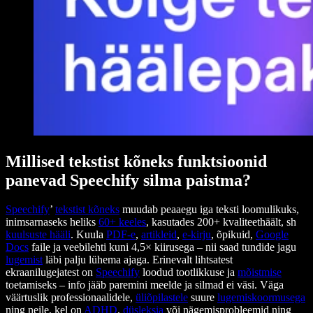
Millised tekstist kõneks funktsioonid
panevad Speechify silma paistma?
Speechify
’
tekstist kõneks
muudab peaaegu iga teksti loomulikuks,
inimsarnaseks heliks
60+ keeles
, kasutades 200+ kvaliteethäält, sh
kuulsuste hääli
. Kuula
PDF-e
,
artikleid
,
e-kirju
, õpikuid,
Google
Docs
faile ja veebilehti kuni 4,5× kiirusega – nii saad tundide jagu
lugemist
läbi palju lühema ajaga. Erinevalt lihtsatest
ekraanilugejatest on
Speechify
loodud tootlikkuse ja
mõistmise
toetamiseks – info jääb paremini meelde ja silmad ei väsi. Väga
väärtuslik professionaalidele,
üliõpilastele
suure
lugemiskoormusega
ning neile, kel on
ADHD
,
düsleksia
või nägemisprobleemid ning