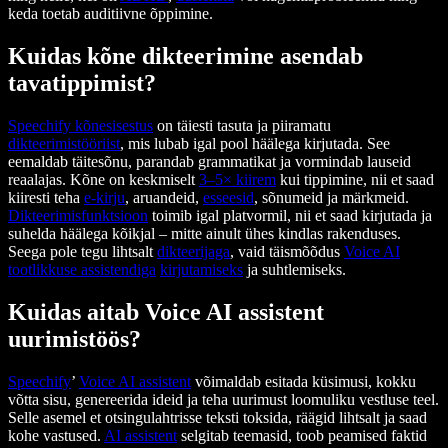
keda toetab auditiivne õppimine.
Kuidas kõne dikteerimine asendab
tavatippimist?
Speechify
kõnesisestus
on täiesti tasuta ja piiramatu
dikteerimistööriist
, mis lubab igal pool häälega kirjutada. See
eemaldab täitesõnu, parandab grammatikat ja vormindab lauseid
reaalajas. Kõne on keskmiselt
3–5× kiirem
kui tippimine, nii et saad
kiiresti teha
e-kirju
, aruandeid,
esseesid
, sõnumeid ja märkmeid.
Dikteerimisfunktsioon
toimib igal platvormil, nii et saad kirjutada ja
suhelda häälega kõikjal – mitte ainult ühes kindlas rakenduses.
Seega pole tegu lihtsalt
dikteerijaga
, vaid täismõõdus
Voice AI
tootlikkuse assistendiga
kirjutamiseks
ja suhtlemiseks.
Kuidas aitab Voice AI assistent
uurimistöös?
Speechify
’
Voice AI assistent
võimaldab esitada küsimusi, kokku
võtta sisu, genereerida ideid ja teha uurimust loomuliku vestluse teel.
Selle asemel et otsingulahtrisse teksti toksida, räägid lihtsalt ja saad
kohe vastused.
AI assistent
selgitab teemasid, toob peamised faktid