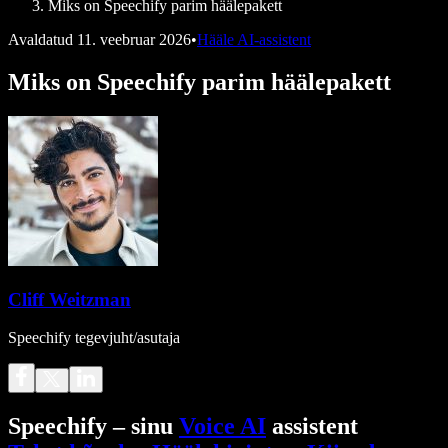
Miks on Speechify parim häälepakett
Avaldatud
11. veebruar 2026
•
Hääle AI-assistent
Miks on Speechify parim häälepakett
Cliff Weitzman
Speechify tegevjuht/asutaja
Speechify – sinu
Voice AI
assistent