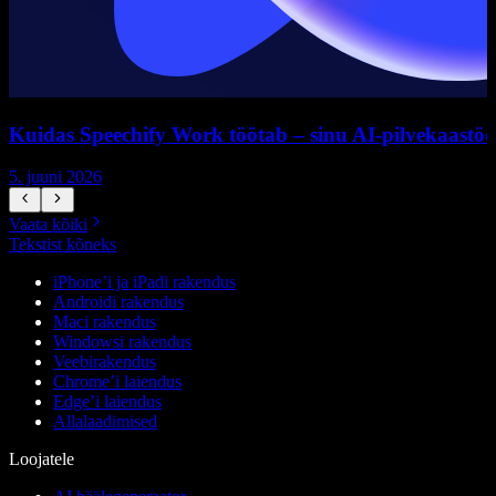
Kuidas Speechify Work töötab – sinu AI-pilvekaastöö
5. juuni 2026
5
Vaata kõiki
Tekstist kõneks
iPhone’i ja iPadi rakendus
Androidi rakendus
Maci rakendus
Windowsi rakendus
Veebirakendus
Chrome’i laiendus
Edge’i laiendus
Allalaadimised
Loojatele