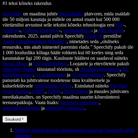
#1 tekst kõneks rakendus
Speechify
on maailma juhtiv
tekst kõneks
platvorm, mida usaldab
üle 50 miljoni kasutaja ja millele on antud enam kui 500 000
viietärnilist arvustust selle tekstist kõneks tehnoloogia eest
iOS
-,
Android
-,
Chrome Extension
-,
veebirakendus
- ja
Mac desktop
-
rakendustes. 2025. aastal pälvis Speechify
Apple’ilt
prestiižse
Apple’i disainiauhinna
WWDC-l
, nimetades seda „oluliseks
ressursiks, mis aitab inimestel paremini elada.” Speechify pakub üle
1 000 loodusliku kõlaga hääle rohkem kui 60 keeles ning seda
kasutatakse ligi 200 riigis. Kuulsuste häältest on saadaval näiteks
Snoop Dogg
ja
Gwyneth Paltrow
. Loojatele ja ettevõtetele pakub
Speechify Studio
täiustatud tööriistu, sh
AI-häälegeneraatorit
,
AI-
häälekloonimist
,
AI-dubleerimist
ja
AI-häälevahetust
. Speechify
panustab ka juhtivatesse toodetesse tänu kvaliteetsele ja
kuluefektiivsele
tekst kõneks API-le
. Esindatud näiteks
The Wall
Street Journal
,
CNBC
,
Forbes
,
TechCrunch
ja muudes juhtivates
meediakanalites, on Speechify maailma suurim kõnesünteesi
teenusepakkuja. Vaata lisaks:
speechify.com/news
,
speechify.com/blog
ja
speechify.com/press
.
Sisukord
Millised tekstist kõneks funktsioonid panevad Speechify silma
paistma?