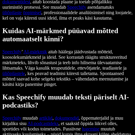
dokumentidest
, aitab koostada plaane ja toetab põhjalikku
uurimistöö protsessi. See muudab
Speechify
asendamatuks
üliõpilaste
õppimisel
, professionaalidele analüüsimisel ning loojatele,
kel on vaja kiiresti uusi ideid, ilma et peaks käsi kasutama.
Kuidas AI-märkmed püüavad mõtted
automaatselt kinni?
Speechify
’
AI-märkmik
aitab häälega jäädvustada mõtteid,
koosolekumärkmeid ja ideid. See korrastab räägitu struktureeritud
märkmeteks, lihvib sõnastust ja teeb info hilisema ülevaatamise
lihtsamaks. Väga kasulik terapeutidele, ettevõtjatele, teadlastele ja
üliõpilastele
, kes peavad teadmisi kiiresti talletama. Spontaansed
mõtted saavad kohe selgeks tekstiks – vähendades meenutamise ja
käsitsi kirja panemise pinget.
Kas Speechify muudab teksti päriselt AI-
podcastiks?
Speechify
muudab
artiklid
,
dokumendid
, õppematerjalid ja muu
kirjaliku sisu
AI-podcastideks
, et saaksid õppida liikvel olles,
sportides või kodus toimetades. Passiivne
lugemine
muutub
aktiivseks kuulamiseks – püsid kursis ilma ekraani külge aheldatuna.