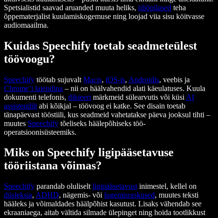
Spetsialistid saavad aruanded muuta heliks,
üliõpilased
teha
õppematerjalist kuulamiskogemuse ning loojad viia sisu köitvasse
audiomaailma.
Kuidas Speechify toetab seadmeteülest
töövoogu?
Speechify
töötab sujuvalt
Macis
,
iOS-is
,
Androidis
, veebis ja
Chrome’i
laiendina
– nii on häälvahendid alati käeulatuses. Kuula
dokumenti telefonis,
dikteeri
märkmeid sülearvutis või küsi
AI
assistendilt
abi kõikjal – töövoog ei katke. See disain toetab
tänapäevast tööstiili, kus seadmeid vahetatakse päeva jooksul tihti –
muutes
Speechify
tõeliseks häälepõhiseks töö-
operatsioonisüsteemiks.
Miks on Speechify ligipääsetavuse
tööriistana võimas?
Speechify
parandab oluliselt
ligipääsetavust
inimestel, kellel on
düsleksia
,
ADHD
, nägemis- või
lugemisraskused
, muutes teksti
hääleks ja võimaldades häälpõhist kasutust. Lisaks vähendab see
ekraaniaega, aitab vältida silmade ülepinget ning hoida tootlikkust