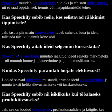
Speechify
muudab
õppematerjalid
audioks ja tehisaru
podcastideks
,
nii et saad õppida teel, trennis või majapidamistöid tehes.
Kas Speechify sobib neile, kes eelistavad rääkimist
tippimisele?
Jah, tasuta piiramatu
kõnesisestus
lubab suhelda, luua ja ideid
talletada täielikult ainult kõne abil.
Kas Speechify aitab ideid selgemini korrastada?
Speechify
’
AI-märkmik
muudab räägitud ideed selgeks märkmeteks
– nii muutub loome ja planeerimine palju tulemuslikumaks.
Kuidas Speechify parandab loojate efektiivsust?
Loojad saavad
dikteerida
mustandi, arutada ideid
AI assistendiga
ja
muuta teksti heliks ülevaatamiseks või taaskasutuseks.
Kas Speechify sobib nii isiklikuks kui tööalaseks
produktiivsuseks?
Jah, see on loodud
üliõpilastele
, professionaalidele ja kõigile, kes