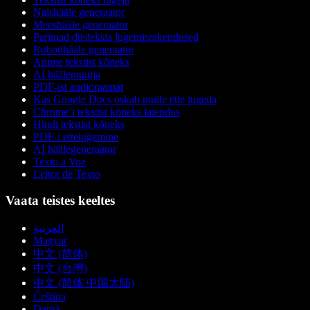
Naishääle generaator
Meeshääle generaator
Parimad düsleksia lugemisrakendused
Robotihääle generaator
Anime tekstist kõneks
AI häälemuutja
PDF-ist audioraamat
Kas Google Docs oskab mulle ette lugeda
Chrome’i tekstist kõneks laiendus
Hindi tekstist kõneks
PDF-i ettelugemine
AI häälegeneraator
Texto a Voz
Leitor de Texto
Vaata teistes keeltes
العربية
Magyar
中文 (简体)
中文 (台灣)
中文 (简体 中国大陆)
Čeština
Dansk