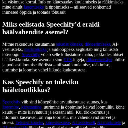
ka väsimuse korral. Info on kättesaadav kuulamiseks ja rääkimiseks,
mitte ainult
lugemiseks
ja tippimiseks – nii saavad rohkemad
inimesed õppida ja töötada tõhusalt.
Miks eelistada Speechify’d eraldi
häälvahendite asemel?
Mitme rakenduse kasutamine
tekstist kõneks
,
dikteerimiseks
, AI-
vestlusteks,
märkmikuks
ja audioõppeks aeglustab ning killustab
töövoogu.
Speechify
võtab selle killustatuse maha, pakkudes ühtset
häälkeskkonda. See asendab sinu
TTS
-lugeja,
dikteerimisäpi
, abilise
ja podcasti loomise tööriista – nii saad kuulamise, rääkimise,
uurimise ja loomise vahel liikuda katkestusteta.
Kas Speechify on tuleviku
hääletootlikkus?
Speechify
viib sind kõnepõhise arvutikasutuse suunas, kus
lugemine
,
kirjutamine
, uurimine ja õppimine käivad loomuliku kõne
kaudu – mitte klaviatuuri ja ekraani abil. Kui töökoormus ja
infomüra kasvavad, on vaja tööriistu, mis vähendavad survet ja
stressi.
Tekstist kõneks
,
kõnesisestuse
,
AI assistendi
,
AI-märkmete
ja
AI-podcastide
ühendamine ühel platvormil loob tervikliku