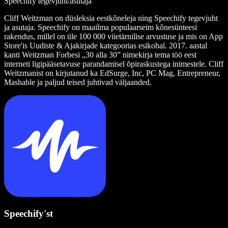
Speechify tegevjuht/asutaja
Cliff Weitzman on düsleksia eestkõneleja ning Speechify tegevjuht
ja asutaja. Speechify on maailma populaarseim kõnesünteesi
rakendus, millel on üle 100 000 viietärnilise arvustuse ja mis on App
Store'is Uudiste & Ajakirjade kategoorias esikohal. 2017. aastal
kanti Weitzman Forbesi „30 alla 30” nimekirja tema töö eest
interneti ligipääsetavuse parandamisel õpiraskustega inimestele. Cliff
Weitzmanist on kirjutanud ka EdSurge, Inc, PC Mag, Entrepreneur,
Mashable ja paljud teised juhtivad väljaanded.
Speechify'st