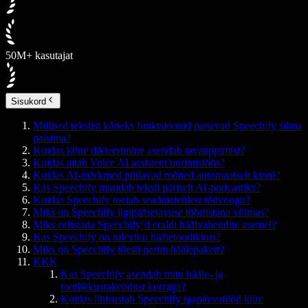
50M+ kasutajat
Sisukord
Millised tekstist kõneks funktsioonid panevad Speechify silma
paistma?
Kuidas kõne dikteerimine asendab tavatippimist?
Kuidas aitab Voice AI assistent uurimistöös?
Kuidas AI-märkmed püüavad mõtted automaatselt kinni?
Kas Speechify muudab teksti päriselt AI-podcastiks?
Kuidas Speechify toetab seadmeteülest töövoogu?
Miks on Speechify ligipääsetavuse tööriistana võimas?
Miks eelistada Speechify’d eraldi häälvahendite asemel?
Kas Speechify on tuleviku hääletootlikkus?
Miks on Speechify tõesti parim häälepakett?
KKK
Kas Speechify asendab mitu hääle- ja
tootlikkusrakendust korraga?
Kuidas lihtsustab Speechify igapäevatööd kiire