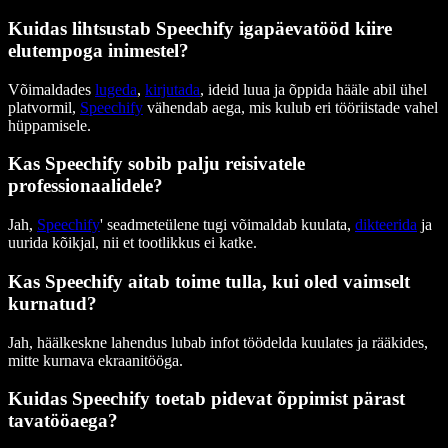
Kuidas lihtsustab Speechify igapäevatööd kiire
elutempoga inimestel?
Võimaldades
lugeda
,
kirjutada
, ideid luua ja õppida hääle abil ühel
platvormil,
Speechify
vähendab aega, mis kulub eri tööriistade vahel
hüppamisele.
Kas Speechify sobib palju reisivatele
professionaalidele?
Jah,
Speechify
' seadmeteülene tugi võimaldab kuulata,
dikteerida
ja
uurida kõikjal, nii et tootlikkus ei katke.
Kas Speechify aitab toime tulla, kui oled vaimselt
kurnatud?
Jah, häälkeskne lahendus lubab infot töödelda kuulates ja rääkides,
mitte kurnava ekraanitööga.
Kuidas Speechify toetab pidevat õppimist pärast
tavatööaega?