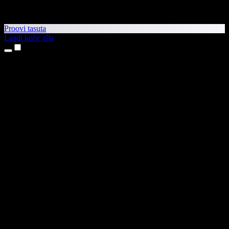
Proovi tasuta
Laadi kohe alla
Tooted
Tekst kõneks
iPhone’i ja iPadi rakendused
Androidi rakendus
Chrome’i laiendus
Edge’i laiendus
Veebirakendus
Maci rakendus
Windowsi rakendus