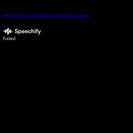
Speechify tutvustab häälekirjutuse dikteerimist
Kirjuta häälega 5× kiiremini
Tooted
Loe lähemalt