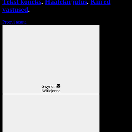
Tekst kõneks
.
Häälekirjutus
.
Kiired
vastused
.
Proovi tasuta
Gwyneth
Näitlejanna