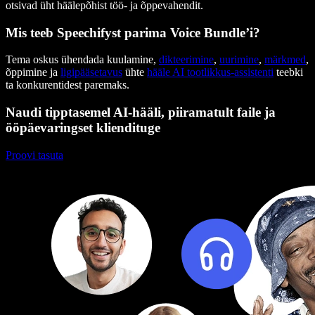
otsivad üht häälepõhist töö- ja õppevahendit.
Mis teeb Speechifyst parima Voice Bundle’i?
Tema oskus ühendada kuulamine,
dikteerimine
,
uurimine
,
märkmed
,
õppimine ja
ligipääsetavus
ühte
hääle AI tootlikkus-assistenti
teebki
ta konkurentidest paremaks.
Naudi tipptasemel AI-hääli, piiramatult faile ja
ööpäevaringset kliendituge
Proovi tasuta