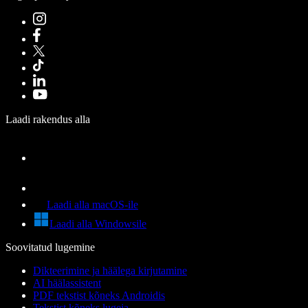
Laadi rakendus alla
Laadi alla macOS-ile
Laadi alla Windowsile
Soovitatud lugemine
Dikteerimine ja häälega kirjutamine
AI häälassistent
PDF tekstist kõneks Androidis
Tekstist kõneks lugeja