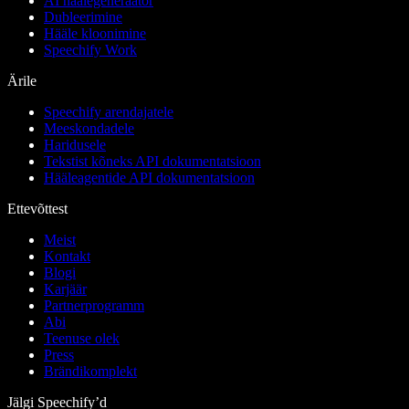
AI häälegeneraator
Dubleerimine
Hääle kloonimine
Speechify Work
Ärile
Speechify arendajatele
Meeskondadele
Haridusele
Tekstist kõneks API dokumentatsioon
Hääleagentide API dokumentatsioon
Ettevõttest
Meist
Kontakt
Blogi
Karjäär
Partnerprogramm
Abi
Teenuse olek
Press
Brändikomplekt
Jälgi Speechify’d