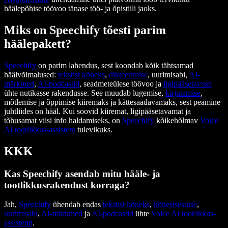
häälepõhise töövoo tänase töö- ja õpistiili jaoks.
Miks on Speechify tõesti parim
häälepakett?
Speechify
on parim lahendus, sest koondab kõik tähtsamad
häälvõimalused:
tekstist kõneks
,
dikteerimise
, uurimisabi,
AI-
märkmed
,
AI-podcastid
, seadmeteülese töövoo ja
ligipääsetavuse
ühte nutikasse rakendusse. See muudab lugemise,
kirjutamise
,
mõtlemise ja õppimise kiiremaks ja kättesaadavamaks, sest peamine
juhtliides on hääl. Kui soovid kiiremat, ligipääsetavamat ja
tõhusamat viisi info haldamiseks, on
Speechify
kõikehõlmav
Voice
AI tootlikkus-assistent
tulevikuks.
KKK
Kas Speechify asendab mitu hääle- ja
tootlikkusrakendust korraga?
Jah,
Speechify
ühendab endas
tekstist kõneks
,
kõnesisestuse
,
uurimisabi
,
AI-märkmed
ja
AI-podcastid
ühte
Voice AI tootlikkus-
assistenti
.