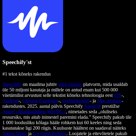
Speechify'st
#1 tekst kõneks rakendus
Speechify
on maailma juhtiv
tekst kõneks
platvorm, mida usaldab
üle 50 miljoni kasutaja ja millele on antud enam kui 500 000
viietärnilist arvustust selle tekstist kõneks tehnoloogia eest
iOS
-,
Android
-,
Chrome Extension
-,
veebirakendus
- ja
Mac desktop
-
rakendustes. 2025. aastal pälvis Speechify
Apple’ilt
prestiižse
Apple’i disainiauhinna
WWDC-l
, nimetades seda „oluliseks
ressursiks, mis aitab inimestel paremini elada.” Speechify pakub üle
1 000 loodusliku kõlaga hääle rohkem kui 60 keeles ning seda
kasutatakse ligi 200 riigis. Kuulsuste häältest on saadaval näiteks
Snoop Dogg
ja
Gwyneth Paltrow
. Loojatele ja ettevõtetele pakub