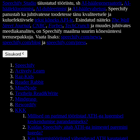
Speechify Studio
täiustatud tööriistu, sh
AI-häälegeneraatorit
,
AI-
häälekloonimist
,
AI-dubleerimist
ja
AI-häälevahetust
. Speechify
panustab ka juhtivatesse toodetesse tänu kvaliteetsele ja
kuluefektiivsele
tekst kõneks API-le
. Esindatud näiteks
The Wall
Street Journal
,
CNBC
,
Forbes
,
TechCrunch
ja muudes juhtivates
meediakanalites, on Speechify maailma suurim kõnesünteesi
teenusepakkuja. Vaata lisaks:
speechify.com/news
,
speechify.com/blog
ja
speechify.com/press
.
Sisukord
Speechify
Actively Learn
Raz-Kids
Reader Rabbit
MindNode
Texthelp Read&Write
Mindgrasp
Rewordify
KKK
Millised on parimad tööriistad ATH-ga lugemisel
keskendumise parandamiseks?
Kuidas Speechify aitab ATH-ga inimestel paremini
lugeda?
Kas lugemistööriistad vähendavad ATH kasutajatel