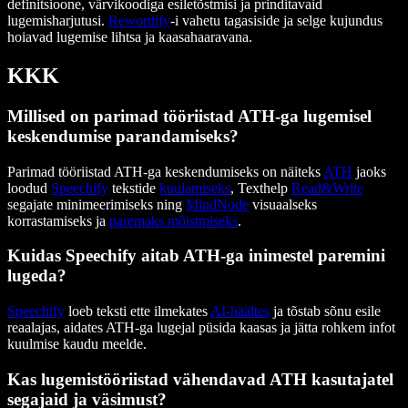
definitsioone, värvikoodiga esiletõstmisi ja prinditavaid
lugemisharjutusi.
Rewordify
-i vahetu tagasiside ja selge kujundus
hoiavad lugemise lihtsa ja kaasahaaravana.
KKK
Millised on parimad tööriistad ATH-ga lugemisel
keskendumise parandamiseks?
Parimad tööriistad ATH-ga keskendumiseks on näiteks
ATH
jaoks
loodud
Speechify
tekstide
kuulamiseks
, Texthelp
Read&Write
segajate minimeerimiseks ning
MindNode
visuaalseks
korrastamiseks ja
paremaks mõistmiseks
.
Kuidas Speechify aitab ATH-ga inimestel paremini
lugeda?
Speechify
loeb teksti ette ilmekates
AI-häältes
ja tõstab sõnu esile
reaalajas, aidates ATH-ga lugejal püsida kaasas ja jätta rohkem infot
kuulmise kaudu meelde.
Kas lugemistööriistad vähendavad ATH kasutajatel
segajaid ja väsimust?