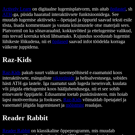
Actively Learn
on digitaalne lugemisplatvorm, mis aitab
õpilastel
, sh
ATH
-ga, püsida haaratud interaktiivsete funktsioonidega. See
muudab lugemise aktiivseks – õpetajad ja õppurid saavad teksti esile
tõsta, lisada kommentaare ja vastata küsimustele otse materjali sees.
Platvormil on ka sõnavaraabid, kokkuvõtted ja ettelugemise valikud,
mis teevad keeruka teksti lihtsamaks. Kujundus soodustab lugemist
lühikeste lõikudena, nii et
õpilased
saavad infot töödelda korraga
väikeste juppidena.
Raz-Kids
Raz-Kids
pakub suurt valikut tasemepõhiseid e-raamatuid koos
interaktiivsete, mänguliste
viktoriinide
ja helisalvestusega, sobides
hästi ATH-ga lastele. Iga raamatut saab lugeda iseseisvalt, kuulata
või jälgida ettelugemist koos hääljuhendusega, nii et see sobib
erinevatele õppijatele. Edusamme toetab punktisüsteem, mis hoiab
lapsi motiveerituna ja fookuses.
Raz-Kids
võimaldab õpetajatel ja
vanematel jälgida lugemistaset ja
mõistmist
reaalajas.
Reader Rabbit
Reader Rabbit
on klassikaline õppeprogramm, mis muudab