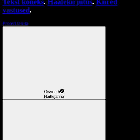
Tekst kõneks
.
Häälekirjutus
.
Kiired
vastused
.
Proovi tasuta
Gwyneth
Näitlejanna