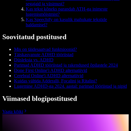
segajaid ja väsimust?
Kas tekst kõneks parandab ATH-ga inimeste
lugemismõistmist?
Kas Speechify on kasulik mahukate tekstide
haldamisel?
Soovitatud postitused
Mis on täidesaatvad funktsioonid?
Täiskasvanute ADHD tööriistad
Düsleksia vs. ADHD
Parimad ADHD tööriistad ja rakendused õpilastele 2024
Done First Online'i ADHD alternatiivid
Cerebral Online'i ADHD alternatiivid
Kuidas vältida Adderalli, Focalini ja Ritalini?
Lugemine ADHD-ga 2024. aastal: parimad tööriistad ja nipid
Viimased blogipostitused
Vaata kõiki