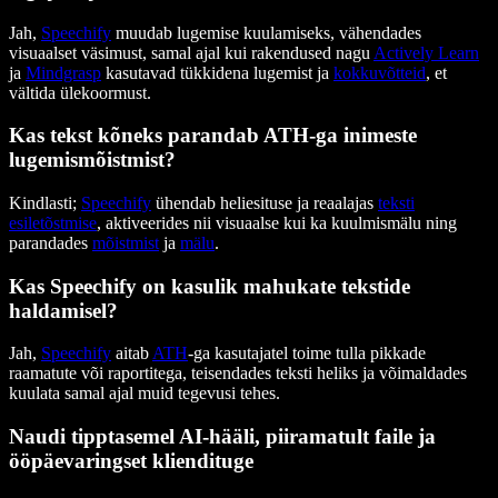
Jah,
Speechify
muudab lugemise kuulamiseks, vähendades
visuaalset väsimust, samal ajal kui rakendused nagu
Actively Learn
ja
Mindgrasp
kasutavad tükkidena lugemist ja
kokkuvõtteid
, et
vältida ülekoormust.
Kas tekst kõneks parandab ATH-ga inimeste
lugemismõistmist?
Kindlasti;
Speechify
ühendab heliesituse ja reaalajas
teksti
esiletõstmise
, aktiveerides nii visuaalse kui ka kuulmismälu ning
parandades
mõistmist
ja
mälu
.
Kas Speechify on kasulik mahukate tekstide
haldamisel?
Jah,
Speechify
aitab
ATH
-ga kasutajatel toime tulla pikkade
raamatute või raportitega, teisendades teksti heliks ja võimaldades
kuulata samal ajal muid tegevusi tehes.
Naudi tipptasemel AI-hääli, piiramatult faile ja
ööpäevaringset kliendituge