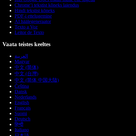
Chrome’i tekstist kõneks laiendus
Hindi tekstist kõneks
PDF-i ettelugemine
AI häälegeneraator
Texto a Voz
Leitor de Texto
Vaata teistes keeltes
العربية
Magyar
中文 (简体)
中文 (台灣)
中文 (简体 中国大陆)
Čeština
Dansk
Nederlands
English
Français
Suomi
Deutsch
हिन्दी
Italiano
日本語