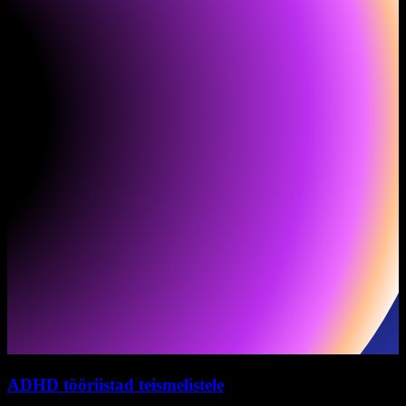
ADHD tööriistad teismelistele