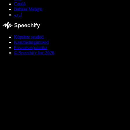
Català
Bahasa Melayu
اردو
Küpsiste seaded
Kasutustingimused
Privaatsuspoliitika
© Speechify Inc 2026