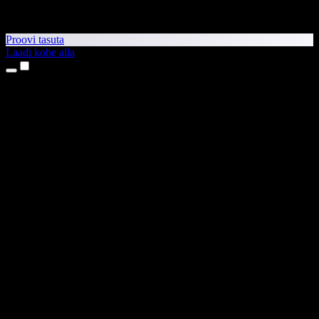
Proovi tasuta
Laadi kohe alla
Tooted
Tekst kõneks
iPhone’i ja iPadi rakendused
Androidi rakendus
Chrome’i laiendus
Edge’i laiendus
Veebirakendus
Maci rakendus
Windowsi rakendus