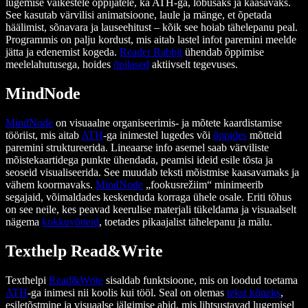
lugemise väikestele õppijatele, ka ATH-ga, lõbusaks ja kaasavaks.
See kasutab värvilisi animatsioone, laule ja mänge, et õpetada
häälimist, sõnavara ja lauseehitust – kõik see hoiab tähelepanu peal.
Programmis on palju kordust, mis aitab lastel infot paremini meelde
jätta ja edenemist kogeda.
Reader Rabbit
ühendab õppimise
meelelahutusega, hoides
õpilased
aktiivselt tegevuses.
MindNode
MindNode
on visuaalne organiseerimis- ja mõtete kaardistamise
tööriist, mis aitab
ATH
-ga inimestel lugedes või
õppides
mõtteid
paremini struktureerida. Lineaarse info asemel saab värviliste
mõistekaartidega punkte ühendada, peamisi ideid esile tõsta ja
seoseid visualiseerida. See muudab teksti mõistmise kaasavamaks ja
vähem koormavaks.
MindNode
„fookusrežiim“ minimeerib
segajaid, võimaldades keskenduda korraga ühele osale. Eriti tõhus
on see neile, kes peavad keerulise materjali tükeldama ja visuaalselt
nägema
kokkuvõtteid
, toetades pikaajalist tähelepanu ja mälu.
Texthelp Read&Write
Texthelpi
Read&Write
sisaldab funktsioone, mis on loodud toetama
ATH
-ga inimesi nii koolis kui tööl. Seal on olemas
tekst kõneks
,
esiletõstmine ja visuaalse jälgimise abid, mis lihtsustavad lugemisel