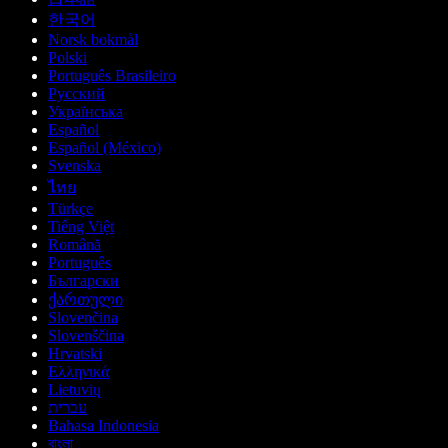
한국어
Norsk bokmål
Polski
Português Brasileiro
Русский
Українська
Español
Español (México)
Svenska
ไทย
Türkçe
Tiếng Việt
Română
Português
Български
ქართული
Slovenčina
Slovenščina
Hrvatski
Ελληνικά
Lietuvių
עברית
Bahasa Indonesia
বাংলা