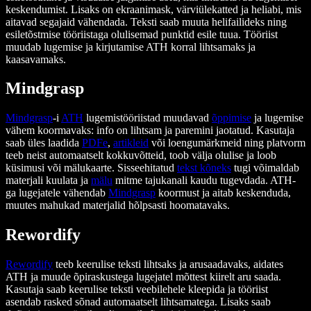
keskendumist. Lisaks on ekraanimask, värviülekatted ja heliabi, mis
aitavad segajaid vähendada. Teksti saab muuta helifailideks ning
esiletõstmise tööriistaga olulisemad punktid esile tuua. Tööriist
muudab lugemise ja kirjutamise ATH korral lihtsamaks ja
kaasavamaks.
Mindgrasp
Mindgrasp
-i
ATH
lugemistööriistad muudavad
õppimise
ja lugemise
vähem koormavaks: info on lihtsam ja paremini jaotatud. Kasutaja
saab üles laadida
PDFe
,
artikleid
või loengumärkmeid ning platvorm
teeb neist automaatselt kokkuvõtteid, toob välja olulise ja loob
küsimusi või mälukaarte. Sisseehitatud
tekst kõneks
tugi võimaldab
materjali kuulata ja
mälu
mitme tajukanali kaudu tugevdada. ATH-
ga lugejatele vähendab
Mindgrasp
koormust ja aitab keskenduda,
muutes mahukad materjalid hõlpsasti hoomatavaks.
Rewordify
Rewordify
teeb keerulise teksti lihtsaks ja arusaadavaks, aidates
ATH ja muude õpiraskustega lugejatel mõttest kiirelt aru saada.
Kasutaja saab keerulise teksti veebilehele kleepida ja tööriist
asendab rasked sõnad automaatselt lihtsamatega. Lisaks saab