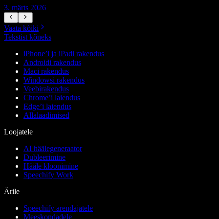
3. märts 2026
1
Vaata kõiki
Tekstist kõneks
iPhone’i ja iPadi rakendus
Androidi rakendus
Maci rakendus
Windowsi rakendus
Veebirakendus
Chrome’i laiendus
Edge’i laiendus
Allalaadimised
Loojatele
AI häälegeneraator
Dubleerimine
Hääle kloonimine
Speechify Work
Ärile
Speechify arendajatele
Meeskondadele