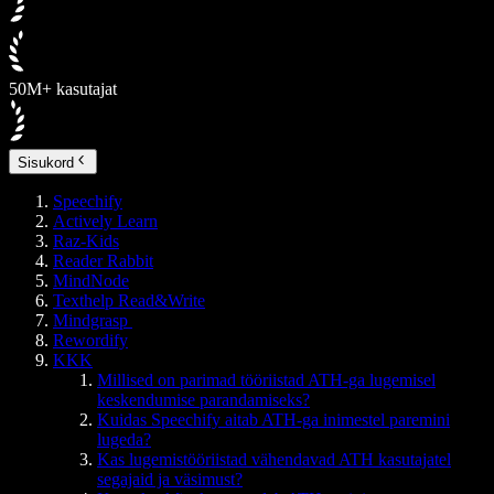
50M+ kasutajat
Sisukord
Speechify
Actively Learn
Raz-Kids
Reader Rabbit
MindNode
Texthelp Read&Write
Mindgrasp
Rewordify
KKK
Millised on parimad tööriistad ATH-ga lugemisel
keskendumise parandamiseks?
Kuidas Speechify aitab ATH-ga inimestel paremini
lugeda?
Kas lugemistööriistad vähendavad ATH kasutajatel
segajaid ja väsimust?