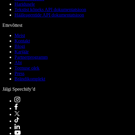
Haridusele
Tekstist kõneks API dokumentatsioon
Hääleagentide API dokumentatsioon
Ettevõttest
Meist
Kontakt
Blogi
Karjäär
Partnerprogramm
Abi
Teenuse olek
Press
Brändikomplekt
Jälgi Speechify’d