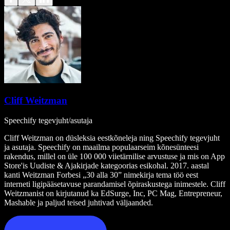
Cliff Weitzman
Speechify tegevjuht/asutaja
Cliff Weitzman on düsleksia eestkõneleja ning Speechify tegevjuht
ja asutaja. Speechify on maailma populaarseim kõnesünteesi
rakendus, millel on üle 100 000 viietärnilise arvustuse ja mis on App
Store'is Uudiste & Ajakirjade kategoorias esikohal. 2017. aastal
kanti Weitzman Forbesi „30 alla 30” nimekirja tema töö eest
interneti ligipääsetavuse parandamisel õpiraskustega inimestele. Cliff
Weitzmanist on kirjutanud ka EdSurge, Inc, PC Mag, Entrepreneur,
Mashable ja paljud teised juhtivad väljaanded.