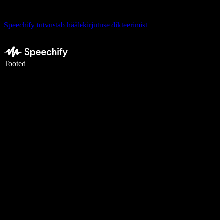
Speechify tutvustab häälekirjutuse dikteerimist
Kirjuta häälega 5× kiiremini
Tooted
Loe lähemalt