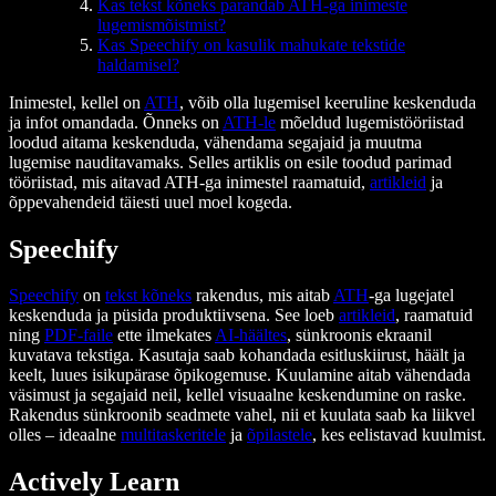
Kas tekst kõneks parandab ATH-ga inimeste
lugemismõistmist?
Kas Speechify on kasulik mahukate tekstide
haldamisel?
Inimestel, kellel on
ATH
, võib olla lugemisel keeruline keskenduda
ja infot omandada. Õnneks on
ATH-le
mõeldud lugemistööriistad
loodud aitama keskenduda, vähendama segajaid ja muutma
lugemise nauditavamaks. Selles artiklis on esile toodud parimad
tööriistad, mis aitavad ATH-ga inimestel raamatuid,
artikleid
ja
õppevahendeid täiesti uuel moel kogeda.
Speechify
Speechify
on
tekst kõneks
rakendus, mis aitab
ATH
-ga lugejatel
keskenduda ja püsida produktiivsena. See loeb
artikleid
, raamatuid
ning
PDF-faile
ette ilmekates
AI-häältes
, sünkroonis ekraanil
kuvatava tekstiga. Kasutaja saab kohandada esitluskiirust, häält ja
keelt, luues isikupärase õpikogemuse. Kuulamine aitab vähendada
väsimust ja segajaid neil, kellel visuaalne keskendumine on raske.
Rakendus sünkroonib seadmete vahel, nii et kuulata saab ka liikvel
olles – ideaalne
multitaskeritele
ja
õpilastele
, kes eelistavad kuulmist.
Actively Learn