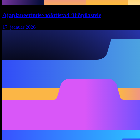
Ajaplaneerimise tööriistad üliõpilastele
17. jaanuar 2026