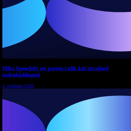
Miks Speechify on parem valik kui tavalised
taskuhäälingud
2. veebruar 2026