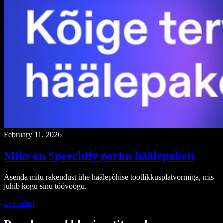
February 11, 2026
Miks on Speechify parim häälepakett
Asenda mitu rakendust ühe häälepõhise tootlikkusplatvormiga, mis
juhib kogu sinu töövoogu.
Loe edasi