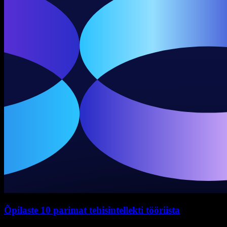
Õpilaste 10 parimat tehisintellekti tööriista