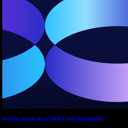
Kuidas muuta iga artikkel taskuhäälinguks