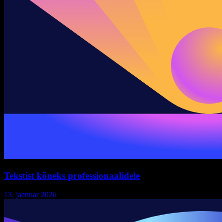
Tekstist kõneks professionaalidele
13. jaanuar 2026