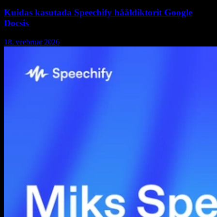
Kuidas kasutada Speechify hääldiktorit Google
Docsis
18. veebruar 2026