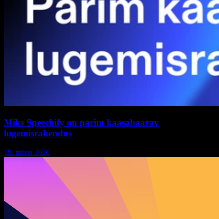
Miks Speechify on parim kaasahaarav
lugemisrakendus
19. märts 2026