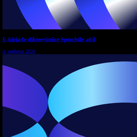
E-kirjade dikteerimine Speechify abil
4. veebruar 2026