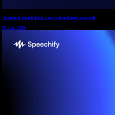
Parimad produktiivsuse rakendused arvutile
23. märts 2026