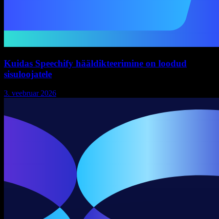
Kuidas Speechify hääldikteerimine on loodud
sisuloojatele
3. veebruar 2026