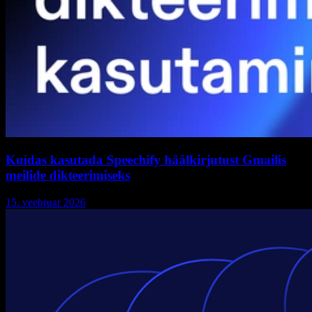
Kuidas kasutada Speechify häälkirjutust Gmailis
meilide dikteerimiseks
15. veebruar 2026