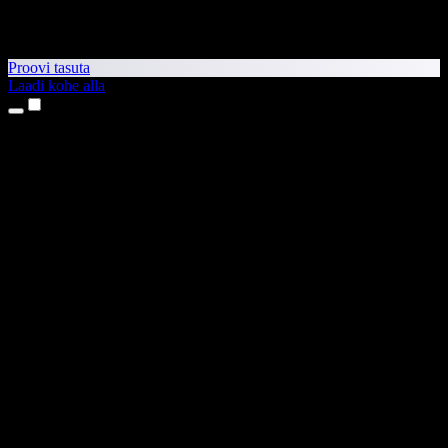
Proovi tasuta
Laadi kohe alla
Tooted
Tekst kõneks
iPhone’i ja iPadi rakendused
Androidi rakendus
Chrome’i laiendus
Edge’i laiendus
Veebirakendus
Maci rakendus
Windowsi rakendus