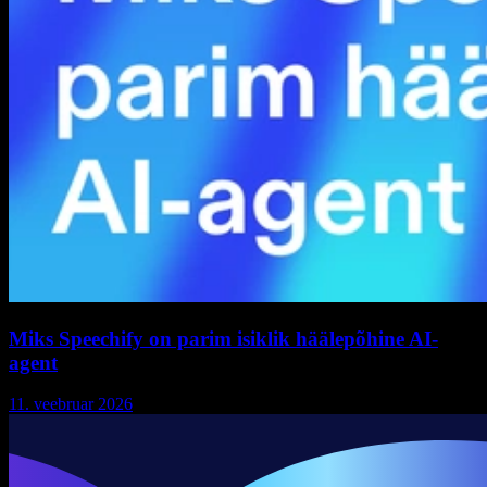
Miks Speechify on parim isiklik häälepõhine AI-
agent
11. veebruar 2026