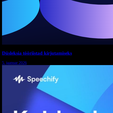
Düsleksia tööriistad kirjutamiseks
5. jaanuar 2026