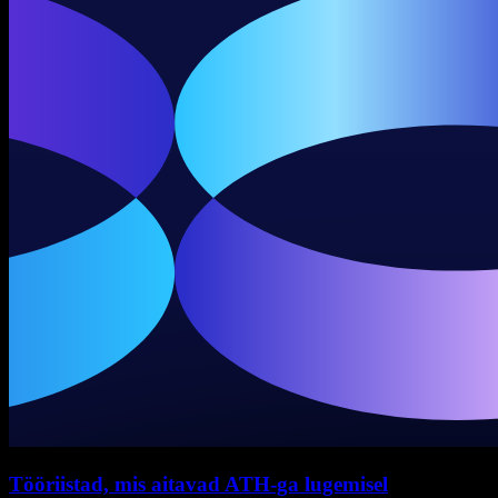
Tööriistad, mis aitavad ATH-ga lugemisel