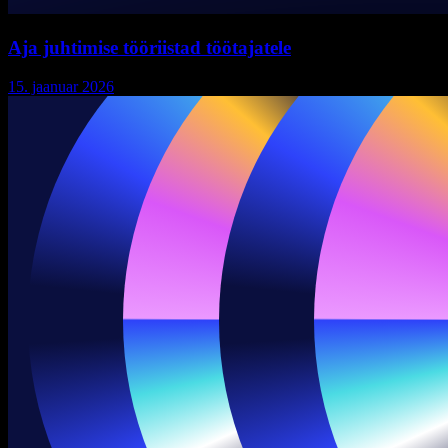
Aja juhtimise tööriistad töötajatele
15. jaanuar 2026