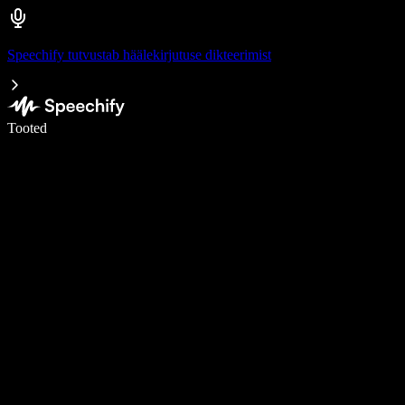
Speechify tutvustab häälekirjutuse dikteerimist
Kirjuta häälega 5× kiiremini
Tooted
Loe lähemalt