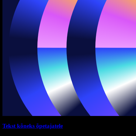
Tekst kõneks õpetajatele